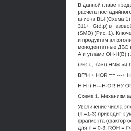
В данной главе пред
расчета постадийног
аниона ВЫ (Схема 1)
311++G(d,p) в газов
(SMD) (Рис. 1). Клю
и продуктам алкоголи
монодентатные ДВС 
А и углами ОН-Н(В) (
нч® u, н\® u HN® «и 
ВГ"Н + HOR == ---+ Н-
Н Н н H---H-OR НУ O
Схема 1. Механизм а
Увеличение числа эл
(п =1-3) приводит к
фрагмента (фактор ос
для п = 0-3, ROH = 