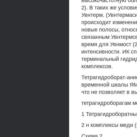
высокочастотную обла
2). В таких же услов
Увнтерм. (Увнтермас
происходит изменени
новые полосы, относя
связанным Увнтермсвю
время для Увнмост (
интенсивности. ИК с
терминальный гидрид
комплексов.
Тетрагидроборат-анио
временной шкалы ЯМ
что не позволяет в 
тетрагидроборагам м
1 Тетрагидроборатны
2 н комплексы меди (I
Схема 2.