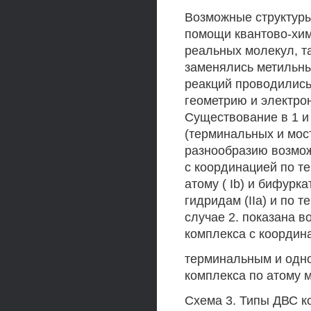
Возможные структур
помощи квантово-хим
реальных молекул, т
заменялись метильны
реакций проводились
геометрию и электро
Существование в 1 и
(терминальных и мос
разнообразию возмож
с координацией по т
атому ( Ib) и бифур
гидридам (IIa) и по 
случае 2. показана 
комплекса с координ
терминальным и одном
комплекса по атому м
Схема 3. Типы ДВС к