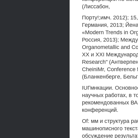
(Лиссабон,
Порту!;имч. 2012); 15
Германия, 2013; Йен
«Modern Trends in Org
Россия, 2013); Между
Organometallic and Co
XX и XXI Международ
Research" (Антверпен
CheiniMr, Conference 
(Бланкенберге, Бельг
IUГмнкации. Основно
научных работах, в т
рекомендованных ВАК,
конференций.
Of: мм и структура р
машинописного текст
обсуждение результа