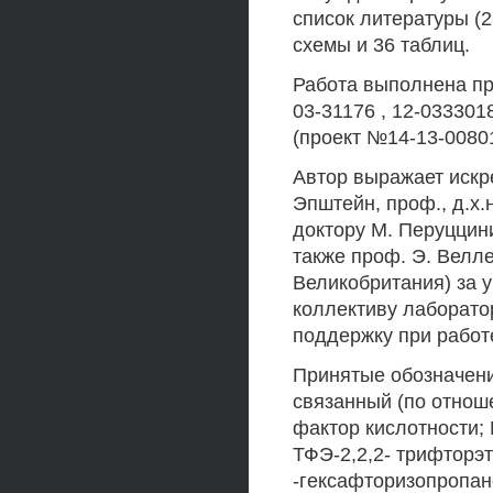
список литературы (2
схемы и 36 таблиц.
Работа выполнена пр
03-31176 , 12-033301
(проект №14-13-00801
Автор выражает искре
Эпштейн, проф., д.х.
доктору М. Перуццини
также проф. Э. Велл
Великобритания) за у
коллективу лаборат
поддержку при работ
Принятые обозначени
связанный (по отношен
фактор кислотности
ТФЭ-2,2,2- трифторэ
-гексафторизопропан