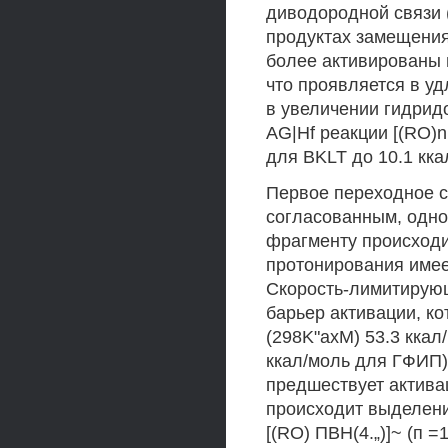
диводородной связи (с
продуктах замещения 
более активированы 
что проявляется в уд
в увеличении гидридо
AG|Hf реакции [(RO)n
для BKLT до 10.1 кка
Первое переходное с
согласованным, одно
фрагменту происход
протонирования имее
Скорость-лимитирующ
барьер активации, ко
(298K"axM) 53.3 ккал
ккал/моль для ГФИП)
предшествует активац
происходит выделени
[(RO) ПВН(4.„)]~ (п 