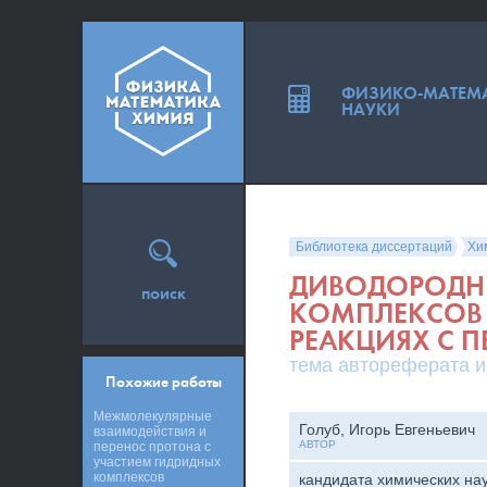
ФИЗИКО-МАТЕМ
НАУКИ
Библиотека диссертаций
Хи
ДИВОДОРОДНЫ
поиск
КОМПЛЕКСОВ 
РЕАКЦИЯХ С 
тема автореферата и
Похожие работы
Межмолекулярные
Голуб, Игорь Евгеньевич
взаимодействия и
АВТОР
перенос протона с
участием гидридных
комплексов
кандидата химических на