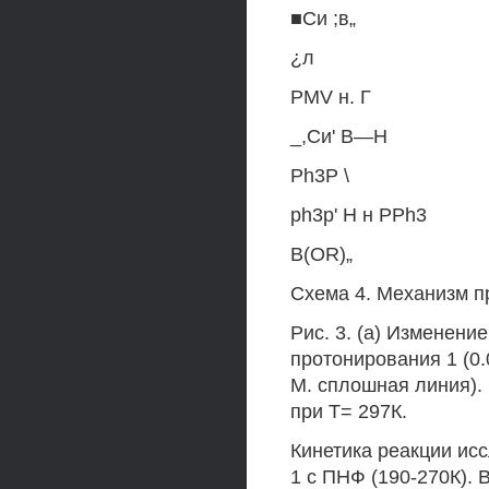
■Си ;в„
¿л
PMV н. Г
_,Си' В—Н
Ph3P \
ph3p' Н н PPh3
B(OR)„
Схема 4. Механизм п
Рис. 3. (а) Изменени
протонирования 1 (0
М. сплошная линия).
при Т= 297К.
Кинетика реакции ис
1 с ПНФ (190-270К). 