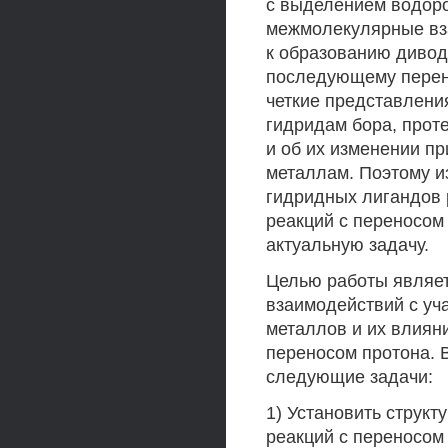
с выделением водоро
межмолекулярные вз
к образованию дивод
последующему перено
четкие представлени
гидридам бора, прот
и об их изменении п
металлам. Поэтому и
гидридных лигандов 
реакций с переносом
актуальную задачу.
Целью работы являе
взаимодействий с уч
металлов и их влиян
переносом протона. 
следующие задачи:
1) Установить струк
реакций с переносом