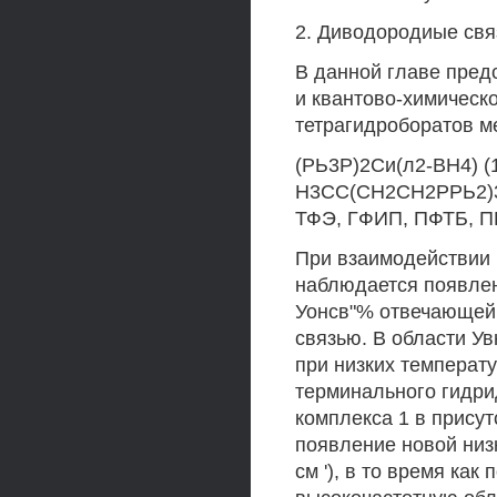
2. Диводородиые свя
В данной главе предс
и квантово-химическ
тетрагидроборатов м
(РЬ3Р)2Си(л2-ВН4) (1)
Н3СС(СН2СН2РРЬ2)3 
ТФЭ, ГФИП, ПФТБ, П
При взаимодействии 
наблюдается появлен
Уонсв"% отвечающей
связью. В области Ув
при низких температ
терминального гидрид
комплекса 1 в прису
появление новой низ
см '), в то время ка