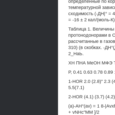
определенные по кор
температурной завис
сходимость (-ДН|° = 4
= -16 ± 2 кал/(моль-К
Таблица 1. Величины
протонодонорами в СН
рассчитанные в газов
310) (в скобках. -ДН
2_НаЬ.
ХН ПНА МеОН МФЭ 
Р, 0.41 0.63 0.78 0.89
1-HOR 2.0 (2.8)" 2.3 (4.
5.5(7.1)
2-HOR (4.1) (3.7) (4.2) 
(а)-AH°(av) = 1 8-|A
+ vNHc"MM ]/2