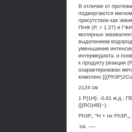
В отличие от протеж
подвергаются мягком
присутствии как экв
ПНФ (Р, = 1.27) и ГФИ
молярных эквивалент
выделением водорода
уменьшение интенсив
интермедиата. и поя
к продукту реакции (
охарактеризован мет
комплекс [{(Ph3P)2Cu
2124 см
1 Р{1Н}: -0.61 м.д.; П
([(RO)4B]~).
Ph3P„ ^Н + нх Ph3P,„,
:си. —-