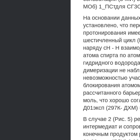
МОб) 1_ПСтдля СГ3ОН
На основании данных
установлено, что пе
протонирования имее
шестичленный цикл (
наряду сН - Н взаим
атома спирта по атом
гидридного водорода 
димеризации не набл
невозможностью учас
блокирования атомо
рассчитанного барьер
моль, что хорошо со
Д01эксп (297К- ДХМ) 
В случае 2 (Рис. 5) 
интермедиат и сопро
конечным продуктом 