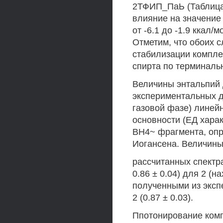
2ТФИП_ПаЬ (Таблица 
влияние на значени
от -6.1 до -1.9 ккал/
Отметим, что обоих 
стабилизации компле
спирта по терминаль
Величины энтальпий 
экспериментальных да
газовой фазе) линей
основности (ЕД хара
ВН4~ фрагмента, опр
Иогансена. Величины 
рассчитанных спектра
0.86 ± 0.04) для 2 (
полученными из экспе
2 (0.87 ± 0.03).
Ппотонирование комп