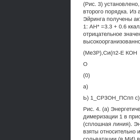
(Рис. 3) установлено
второго порядка. Из
Эйринга получены а
1: АН* =3.3 + 0.6 кка
отрицательное значе
высокоорганизованно
(Ме3Р),Си(п2-Е КОН
О
(0)
а)
Ь) 1_СР3ОН_ПСпп с
Рис. 4. (а) Энергети
димеризации 1 в при
(сплошная линия). Эн
взяты относительно и
сольватации (в МИ) 