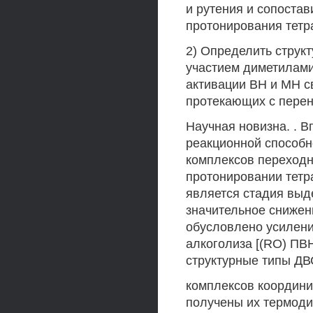
и рутения и сопоста
протонирования тетр
2) Определить струк
участием диметилами
активации ВН и МН с
протекающих с перен
Научная новизна. . 
реакционной способн
комплексов переходн
протонировании тетр
является стадия выд
значительное снижен
обусловлено усилени
алкоголиза [(RO) ПВН
структурные типы ДВ
комплексов координи
получены их термоди