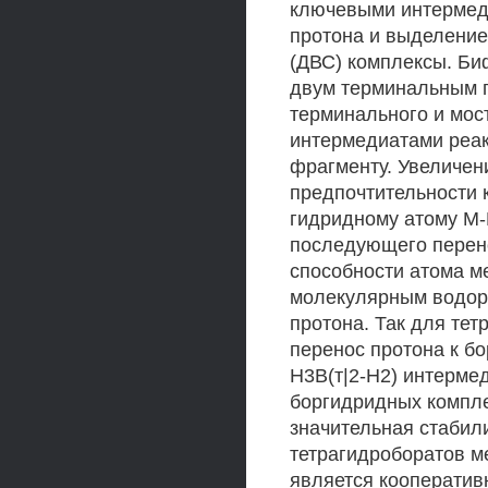
ключевыми интермед
протона и выделени
(ДВС) комплексы. Би
двум терминальным г
терминального и мос
интермедиатами реак
фрагменту. Увеличен
предпочтительности 
гидридному атому М-
последующего перено
способности атома м
молекулярным водор
протона. Так для те
перенос протона к б
Н3В(т|2-Н2) интермед
боргидридных компле
значительная стабили
тетрагидроборатов м
является кооперативн