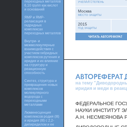
переходных металлов
УЧЕНАЯ СТЕПЕНЬ
6,10 групп как кислот
и оснований
Москва
МЕСТО ЗАЩИТЫ
ЯМР и ЯМР-
релаксация в
2015
гидридных
ГОД ЗАЩИТЫ
комплексах
переходных металлов
ЧИТАТЬ АВТОРЕФЕРАТ
Внутри- и
межмолекулярные
взаимодействия с
участием гибридных
комплексов рутения и
иридия и их влияние
на структуру и
реакционную
способность
АВТОРЕФЕРАТ
Синтез, структура и
на тему "Диводородны
превращения новых
иридия и меди в реак
комплексов
молекулярного
водорода с
переходными
ФЕДЕРАЛЬНОЕ ГОС
металлами
НАУКИ ИНСТИТУТ 
Люминесценция
А.Н. НЕСМЕЯНОВА
комплексов родия (III)
и иридия (III) с 2,2-
дипиридилом и ее