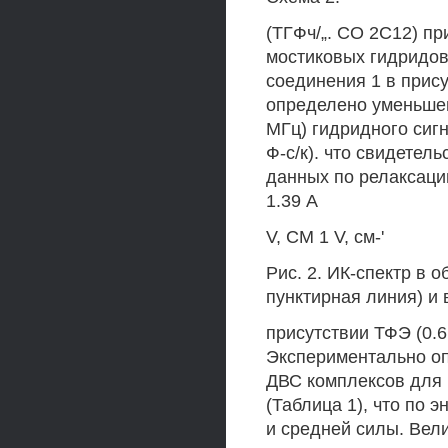
(ТГФч/„. СО 2С12) п
мостиковых гидридов
соединения 1 в прис
определено уменьшен
МГц) гидридного сигна
Ф-с/к). что свидетел
данных по релаксаци
1.39 А
V, СМ 1 V, см-'
Рис. 2. ИК-спектр в о
пунктирная линия) и 
присутствии ТФЭ (0.6
Экспериментально о
ДВС комплексов для 1
(Таблица 1), что по 
и средней силы. Вел