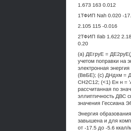
1.673 163 0.012
1ТФИП Nah 0.020 -17.5
2.105 115 -0.016
2ТФИП Ilab 1.622 2.188
0.20
(а) ДЕгруЕ = ДЕ2руЕ(
учетом поправки на э
электронная энергия
(ВвБЕ); (с) ДНдхм = 
СН2С12; (<1) Ен н = '
рассчитанная по значе
эллиптичность ДВС св
значения Гессиана ЭП
Энергия образования
завышена и для ком
от -17.5 до -5.6 ккал/