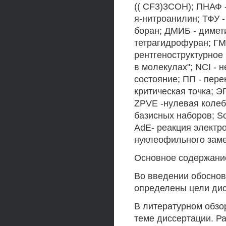
(( CF3)3COH); ПНАФ 
я-нитроанилин; ТФУ 
боран; ДМИБ - димет
тетрагидрофуран; ГМ
рентгеноструктурное
в молекулах"; NCI -
состояние; ПП - пере
критическая точка; Э
ZPVE -нулевая колеб
базисных наборов; S
AdE- реакция электр
нуклеофильного зам
Основное содержани
Во введении обоснов
определены цели дис
В литературном обзо
теме диссертации. Р