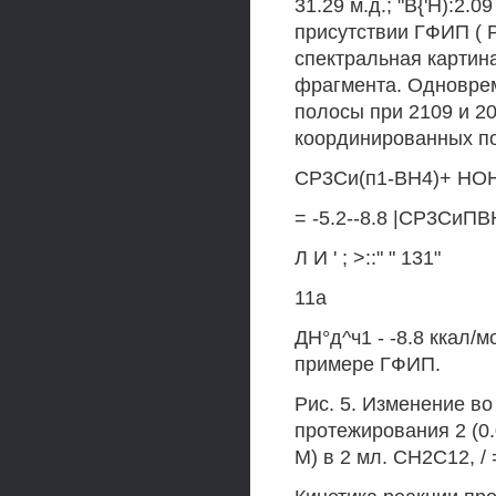
31.29 м.д.; "В{'Н):2.0
присутствии ГФИП ( Р
спектральная картина
фрагмента. Одноврем
полосы при 2109 и 206
координированных по
СР3Си(п1-ВН4)+ НОН
= -5.2--8.8 |СР3СиП
Л И ' ; >::" " 131"
11а
ДН°д^ч1 - -8.8 ккал/
примере ГФИП.
Рис. 5. Изменение во
протежирования 2 (0
М) в 2 мл. СН2С12, / 