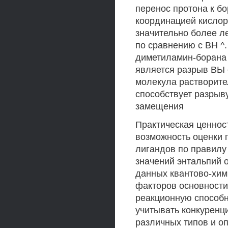
перенос протона к б
координацией кислор
значительно более л
по сравнению с ВН ^.
диметиламин-борана
является разрыв ВЫ 
молекула растворите
способствует разрыв
замещения
Практическая ценнос
возможность оценки 
лигандов по правилу
значений энтальпий 
данных квантово-хим
факторов основности
реакционную способн
учитывать конкурен
различных типов и о