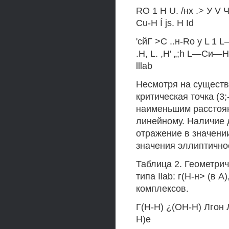
RO 1 Н U. /нх .> У V Чн
Cu-H Í js. H Id
'сйГ >С ..н-Ro у L 1 
.H, L. ,H' „;h L—Си—H
lllab
Несмотря на существ
критическая точка (3
наименьшим расстоян
линейному. Наличие
отражение в значени
значения эллиптичнос
Таблица 2. Геометри
типа Ilab: г(Н-н> (в 
комплексов.
Г(Н-Н) ¿(OH-H) Лго
Н)е