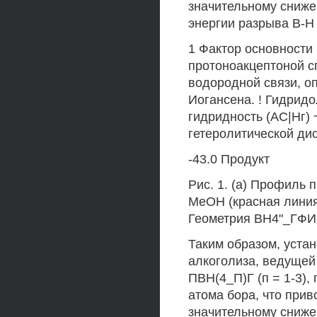
значительному сниже
энергии разрыва В-Н
1 Фактор основности 
протоноакцептоной с
водородной связи, о
Иогансена. ! Гидрид
гидридность (АС|Нг) 
гетеролитической дис
-43.0 Продукт
Рис. 1. (а) Профиль
МеОН (красная линия)
Геометрия ВН4"_ГФИ
Таким образом, устан
алкоголиза, ведущей
ПВН(4_П)Г (п = 1-3)
атома бора, что при
значительному сниже