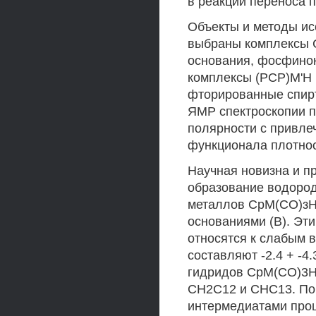
в реакции переноса п
Объекты и методы ис
выбраны комплексы С
основания, фосфинок
комплексы (РСР)М'Н (
фторированные спир
ЯМР спектроскопии п
полярности с привле
функционала плотност
Научная новизна и п
образование водоро
металлов СрМ(СО)зН 
основаниями (В). Э
относятся к слабым 
составляют -2.4 + -4
гидридов СрМ(СО)3Н 
СН2С12 и СНС13. По
интермедиатами проц