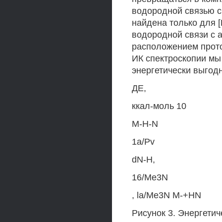
водородной связью с
найдена только для [
водородной связи с 
расположением прото
ИК спектроскопии мы
энергетически выгод
ДЕ,
ккал-моль 10
M-H-N
1a/Pv
dN-H,
16/Me3N
, la/Me3N M-+HN
Рисунок 3. Энергетич