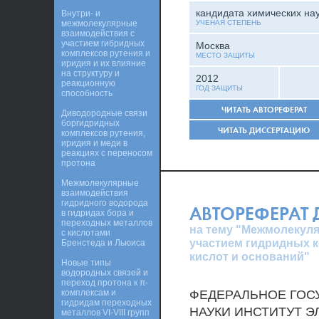
кандидата химических на
Внутри- и
межмолекулярные
УЧЕНАЯ СТЕПЕНЬ
взаимодействия с
участием гибридных
Москва
комплексов рутения и
МЕСТО ЗАЩИТЫ
иридия и их влияние
на структуру и
2012
реакционную
ГОД ЗАЩИТЫ
способность
ЧИТАТЬ АВТОРЕФЕРАТ
Диводородные связи
боргидридных
ЧИТАТЬ ДИССЕРТАЦИЮ
комплексов рутения,
иридия и меди в
реакциях с переносом
протона
Межмолекулярные
взаимодействия
гидридного водорода
АВТОРЕФЕРАТ
в гидридах бора и
переходных металлов
на тему "Межмолекуля
с кислотами
участием гидридных к
Бренстеда и Льюиса
кислот и оснований"
Новые типы
водородных связей и
переход протона к π-
комплексам и
ФЕДЕРАЛЬНОЕ ГОС
гидридам переходных
НАУКИ ИНСТИТУТ 
металлов VI-VIII групп