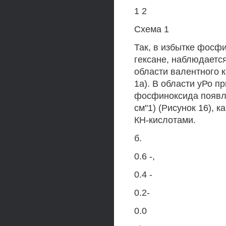
1 2
Схема 1
Так, в избытке фосф
гексане, наблюдаетс
области валентного к
1а). В области уРо п
фосфиноксида появля
см"1) (Рисунок 16), 
КН-кислотами.
б.
0.6 -,
0.4 -
0.2-
0.0