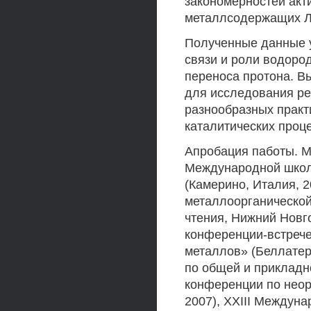
закономерностей акт
металлсодержащих Л
Полученные данные 
связи и роли водоро
переноса протона. В
для исследования ре
разнообразных практ
каталитических проце
Апробация паботы. 
Международной школ
(Камерино, Италия,
металлоорганической
чтения, Нижний Новг
конференции-встрече
металлов» (Беллатер
по общей и прикладн
конференции по неор
2007), XXIII Междун