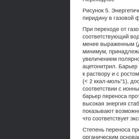
Рисунок 5. Энергетич
пиридину в газовой 
При переходе от газ
соответствующий вод
менее выраженным (Д
минимум, принадлежа
увеличением полярно
ацетонитрил. Барьер
к раствору и с росто
(< 2 ккал-моль"1), 
соответствии с ионн
барьер переноса прот
высокая энергия стаб
показывают возможно
что соответствует э
Степень переноса про
органическим основан