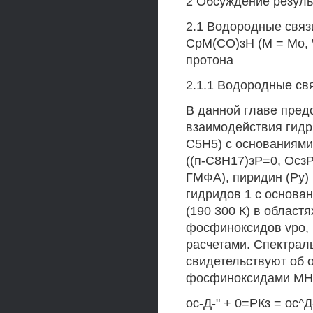
2 Обсуждение резуль
2.1 Водородные связ
СрМ(СО)зН (М = Mo, 
протона
2.1.1 Водородные с
В данной главе пред
взаимодействия гидри
С5Н5) с основаниями
((п-С8Н17)зР=0, Осз
ГМФА), пиридин (Ру)
гидридов 1 с основа
(190 300 К) в област
фосфиноксидов vpo, 
расчетами. Спектрал
свидетельствуют об 
фосфиноксидами MH
ос-Д-" + 0=РКз = ос^Д