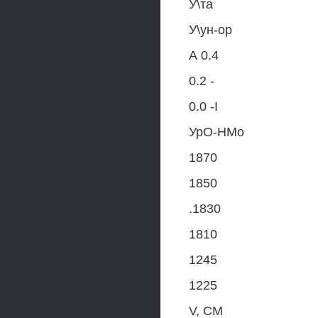
У\та
У\ун-ор
А 0.4
0.2 -
0.0 -I
УрО-НМо
1870
1850
.1830
1810
1245
1225
V, СМ