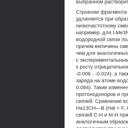
выбранном растворит
Строение фрагмента 
удлиняется при образ
низкочастотному сме
например, для l-Me3N
водородной связи по
причем величины сме
чем для аналогичных
с экспериментальны
к росту отрицательно
-0.006 - -0.024), а 
заряда на атоме вод
0.084). Такие измен
протонодоноров и пр
связей. Сравнение 
На13СН—В (Hal = F, С
связей С-Н и М-Н пр
аналогичным образом