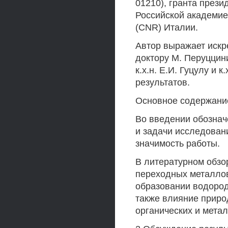
01210), гранта през
Российской академие
(CNR) Италии.
Автор выражает искр
доктору М. Перуццин
к.х.н. Е.И. Гуцулу и 
результатов.
Основное содержани
Во введении обознач
и задачи исследовани
значимость работы.
В литературном обзо
переходных металлов
образовании водород
также влияние приро
органических и мета