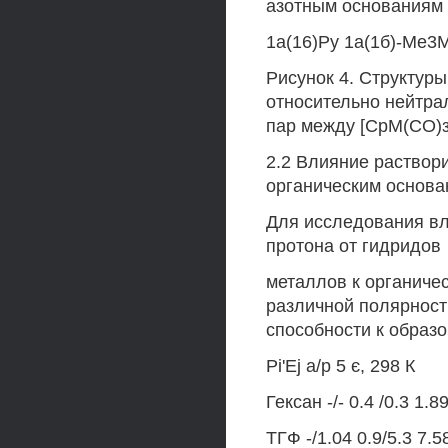
азотным основаниям 
1а(16)Ру 1а(1б)-Ме3
Рисунок 4. Структуры
относительно нейтра
пар между [СрМ(СО)з
2.2 Влияние раствор
органическим основ
Для исследования вл
протона от гидридов
металлов к органиче
различной полярност
способности к образ
Pi'Ej а/р 5 є, 298 К
Гексан -/- 0.4 /0.3 1.8
ТГФ -/1.04 0.9/5.3 7.5