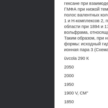
гексане при взаимод
ГМФА при низкой темп
полос валентных кол
1 и Н-комплексов 2,
области при 1894 и 1
вольфрама, относящие
Таким образом, при н
формы: исходный гид
ионная пара 3 (Схема
üvcola 290 К
2050
2000
1950
1900 V, СМ"
1850