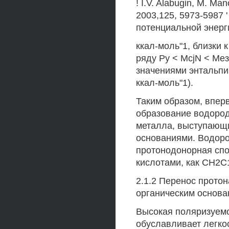
! I.V. Alabugin, M. Ma
2003,125, 5973-5987 ' 
потенциальной энерги
ккал-моль"1, близки к
ряду Ру < McjN < Ме
значениями энтальпии
ккал-моль"1).
Таким образом, впер
образование водоро
металла, выступающи
основаниями. Водор
протонодонорная спо
кислотами, как СН2С1
2.1.2 Перенос прото
органическим основ
Высокая поляризуемо
обуславливает легко