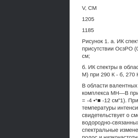
V, СМ
1205
1185
Рисунок 1. а. ИК спек
присутствии ОсзРО (0.
см;
б. ИК спектры в облас
М) при 290 К - б, 270 К
В области валентных
комплекса МН—В прив
= -4 •*■ -12 см"1). 
температуры интенсив
свидетельствует о с
водородно-связанных
спектральные измен
полос и низкочастот