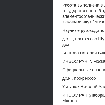
Работа выполнена в
государственного бю
элементоорганически
академии наук (ИНЭ
Научные руководител
д.х.н., профессор Ш
дх.н.
Белкова Наталия Ви
ИНЭОС РАН, г. Моск
Официальные оппоне
дх.н., профессор
Устыпюк Николай Ал
ИНЭОС РАН (Лаборато
Москва