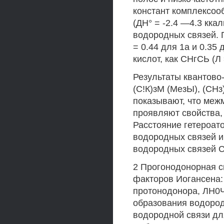
констант комплексоо
(ДН° = -2.4 —4.3 кка
водородных связей. 
= 0.44 для 1а и 0.35
кислот, как СНгСЬ (Л 
Результаты квантово-
(С!К)зМ (МезЫ), (СН
показывают, что ме
проявляют свойства,
Расстояние гетероат
водородных связей и 
водородных связей 
2 Прогонодонорная с
факторов Иогансена: 
протонодонора, ЛН0Ч
образования водород
водородной связи дл