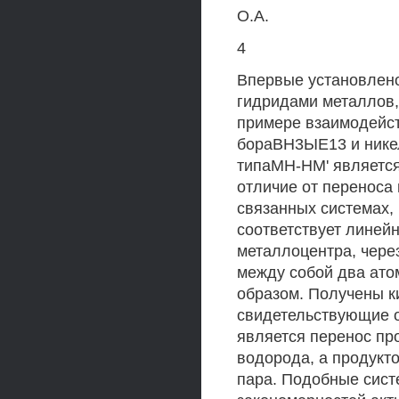
O.A.
4
Впервые установлен
гидридами металлов,
примере взаимодейс
бораВН3ЫЕ13 и нике
типаМН-НМ' является
отличие от переноса
связанных системах,
соответствует линей
металлоцентра, чере
между собой два ато
образом. Получены к
свидетельствующие о
является перенос пр
водорода, а продукт
пара. Подобные сис