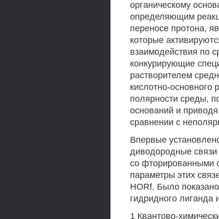
органическому основ
определяющим реакц
переносе протона, я
которые активируютс
взаимодействия по с
конкурирующие спец
растворителем средн
кислотно-основного 
полярности среды, п
оснований и приводя
сравнении с неполяр
Впервые установлено
диводородные связи 
со фторированными 
параметры этих связ
HORf. Было показано
гидридного лиганда и
1 Квантово-химическ