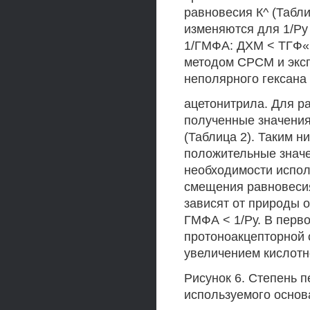
равновесия К^ (Табли
изменяются для 1/Ру 
1/ГМФА: ДХМ < ТГФ« 
методом СРСМ и эксп
неполярного гексана
ацетонитрила. Для р
полученные значения
(Таблица 2). Таким н
положительные значе
необходимости испол
смещения равновесия
зависят от природы о
ГМФА < 1/Ру. В перв
протоноакцепторной с
увеличением кислотно
Рисунок 6. Степень п
используемого основ