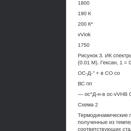
1800
190 К
200 К*
vViok
1750
Рисунок 3. ИК спектр
(0.01 М). Гексан, 1 = 
ОС-Д-" + в СО со
ВС пп
— ос^Д-н-в oc-vVHB 
Схема 2
Термодинамические п
полученные из темпе
соответствующих ста