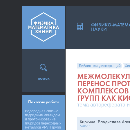
ФИЗИКО-МАТЕМ
НАУКИ
Библиотека диссертаций
Хи
МЕЖМОЛЕКУЛ
поиск
ПЕРЕНОС ПРО
КОМПЛЕКСОВ 
ГРУПП КАК К
Похожие работы
тема автореферата и
Водородная связь с
гидридным лигандом
и протонирование
Киркина, Владислава Але
гибридов переходных
АВТОР
металлов VI-VIII групп