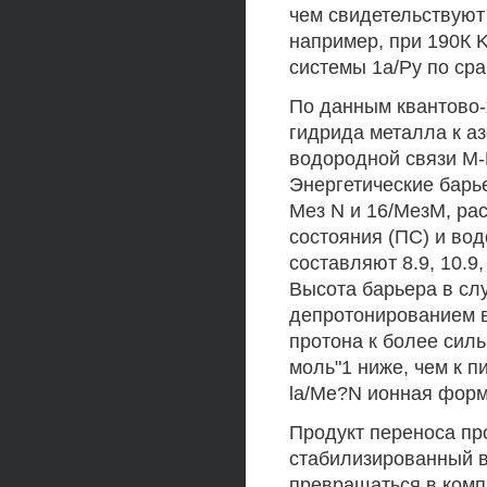
чем свидетельствуют
например, при 190К KL
системы 1а/Ру по ср
По данным квантово-
гидрида металла к а
водородной связи M-
Энергетические барье
Мез N и 16/МезМ, ра
состояния (ПС) и вод
составляют 8.9, 10.9,
Высота барьера в слу
депротонированием в
протона к более сил
моль"1 ниже, чем к п
la/Me?N ионная форм
Продукт переноса про
стабилизированный 
превращаться в комп