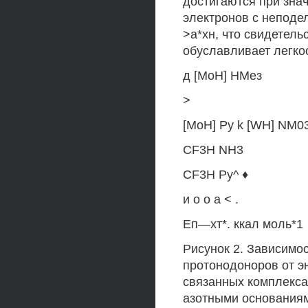
достигаются при зна
электронов с непод
>а*хн, что свидетель
обуславливает легкос
д [МоН] НМез
>
[МоН] Ру k [WH] NM0
CF3H NH3
CF3H Ру^ ♦
и о о а < .
Еп—хт*. ккал моль*1
Рисунок 2. Зависимо
протонодоноров от э
связанных комплекса
азотными основания