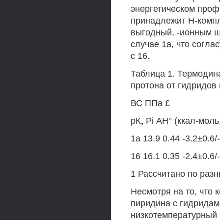
энергетическом проф
принадлежит Н-компл
выгодный, -ионным ш
случае 1а, что согла
с 16.
Таблица 1. Термодин
протона от гидридов
ВС ППа £
рК„ Pi АН° (ккал-моль
1а 13.9 0.44 -3.2±0.6/
16 16.1 0.35 -2.4±0.6/
1 Рассчитано по разн
Несмотря на то, что
пиридина с гидридам
низкотемпературный п