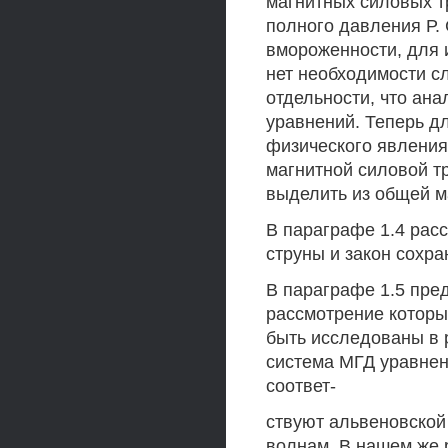
магнитных силовых т
полного давления Р.
вмороженности, для
нет необходимости с
отдельности, что ан
уравнений. Теперь дл
физического явления
магнитной силовой тр
выделить из общей м
В параграфе 1.4 рас
струны и закон сохра
В параграфе 1.5 пре
рассмотрение которых
быть исследованы в 
система МГД уравнен
соответ-
ствуют альвеновской
волнам. В нашем же 