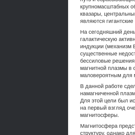
крупномасштабных объ
квазары, центральны
являются гигантские
На сегодняшний ден
галактическую актив
индукции (механизм 
существенные недост
бессиловые решения
магнитной плазмы в 
маловероятным для м
В данной работе сде
намагниченной плаз
Для этой цели был и
на первый взгляд оч
магнитосферы.
Магнитосфера предс
структуру, однако дл