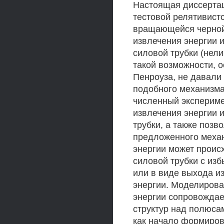
Настоящая диссерта
тестовой релятивистс
вращающейся черной
извлечения энергии 
силовой трубки (нел
такой возможности, 
Пенроуза, не давали
подобного механизма
численный экспериме
извлечения энергии 
трубки, а также поз
предложенного механ
энергии может проис
силовой трубки с из
или в виде выхода и
энергии. Моделирова
энергии сопровожда
структур над полюса
как начало формиров