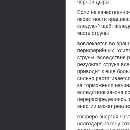
черной дыры.
Если на качественно
окрестности вращающ
следую-^ щей: вслед
часть струны
вовлекается во вращ
периферийных. Усиле
струны, вследствие р
результат, струна вс
приводит к еще боль
сильно растягивается
за торможения начин
вследствие закона с
перераспределяясь п
энергии может реализ
госфере энергия част
благодаря закону со