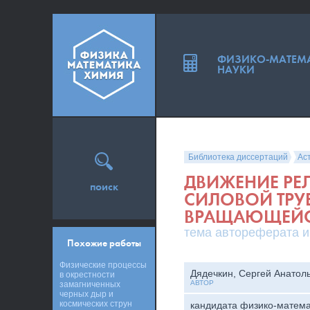
ФИЗИКО-МАТЕМ
НАУКИ
Библиотека диссертаций
Ас
ДВИЖЕНИЕ РЕ
поиск
СИЛОВОЙ ТРУ
ВРАЩАЮЩЕЙС
тема автореферата и
Похожие работы
Физические процессы
Дядечкин, Сергей Анатол
в окрестности
АВТОР
замагниченных
черных дыр и
космических струн
кандидата физико-матема