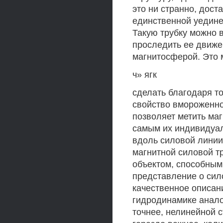
это ни странно, дост
единственной уедине
Такую трубку можно 
проследить ее движе
магнитосферой. Это
ч» ягк
сделать благодаря то
свойство вмороженно
позволяет метить ма
самым их индивидуал
вдоль силовой линии
магнитной силовой тр
объектом, способным 
представление о сило
качественное описан
гидродинамике анало
точнее, нелинейной с