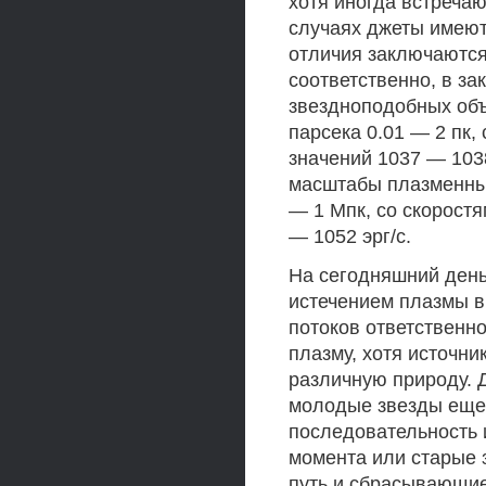
хотя иногда встречаю
случаях джеты имеют
отличия заключаются
соответственно, в за
звездноподобных об
парсека 0.01 — 2 пк
значений 1037 — 1038
масштабы плазменных
— 1 Мпк, со скорост
— 1052 эрг/с.
На сегодняшний день,
истечением плазмы 
потоков ответствен
плазму, хотя источни
различную природу. 
молодые звезды еще 
последовательность 
момента или старые 
путь и сбрасывающи