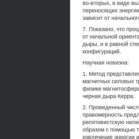
во-вторых, в виде в
переносящих энергию
зависит от начальног
7. Показано, что про
от начальной ориент
дыры, и в равной ст
конфигураций.
Научная новизна:
1. Метод представле
магнитных силовых т
физике магнитосферы
черная дыра Керра.
2. Проведенный чис
правомерность пред
релятивистскую нели
образом с помощью т
извлечение энергии 