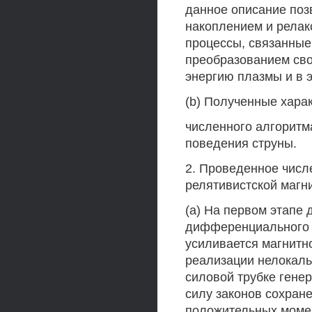
данное описание поз
накоплением и релак
процессы, связанны
преобразованием сво
энергию плазмы и в 
(b) Полученные хара
численного алгоритм
поведения струны.
2. Проведенное чис
релятивистской магни
(а) На первом этапе 
дифференциального в
усиливается магнитн
реализации нелокаль
силовой трубке генер
силу законов сохране
положительных момен