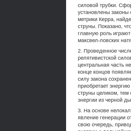
силовой трубки. Сфо
установлены законы 
метрики Керра, найд
струны. Показано, чт
главную роль играют
максвел-ловских нат
2. Проведенное числ
релятивистской сило
центральная часть н
конце концов появляе
силу закона сохране
приобретает энергию
струны целиком, тем
энергии из черной д
3. На основе нелока
явление генерации от
свою очередь, приво