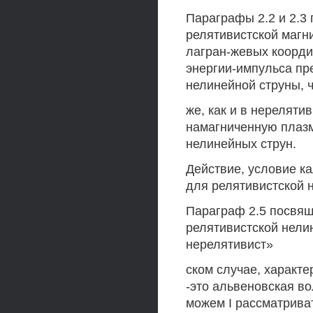
Параграфы 2.2 и 2.3
релятивистской магн
лагран-жевых коорди
энергии-импульса пр
нелинейной струны, ч
же, как и в нереляти
намагниченную плазм
нелинейных струн.
Действие, условие к
для релятивистской 
Параграф 2.5 посвящ
релятивистской нелин
нерелятивист»
ском случае, характ
-это альвеновская в
можем I рассматриват