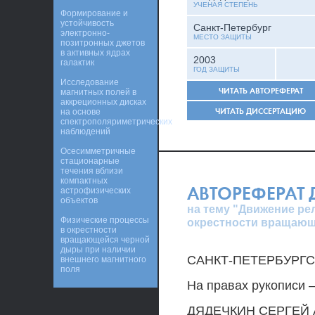
УЧЕНАЯ СТЕПЕНЬ
Формирование и
устойчивость
Санкт-Петербург
электронно-
МЕСТО ЗАЩИТЫ
позитронных джетов
в активных ядрах
2003
галактик
ГОД ЗАЩИТЫ
Исследование
ЧИТАТЬ АВТОРЕФЕРАТ
магнитных полей в
аккреционных дисках
ЧИТАТЬ ДИССЕРТАЦИЮ
на основе
спектрополяриметрических
наблюдений
Осесимметричные
стационарные
течения вблизи
компактных
АВТОРЕФЕРАТ
астрофизических
объектов
на тему "Движение ре
Физические процессы
окрестности вращающ
в окрестности
вращающейся черной
дыры при наличии
САНКТ-ПЕТЕРБУРГ
внешнего магнитного
поля
На правах рукописи 
ДЯДЕЧКИН СЕРГЕЙ