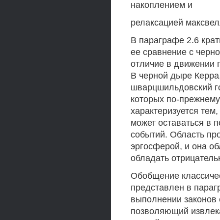
накоплением и
релаксацией максвел
В параграфе 2.6 кра
ее сравнение с черн
отличие в движении п
В черной дыре Керра
шварцшильдовский го
которых по-прежнему
характеризуется тем,
может оставаться в п
событий. Область пр
эргосферой, и она об
обладать отрицатель
Обобщение классичес
представлен в параг
выполнении законов 
позволяющий извлек