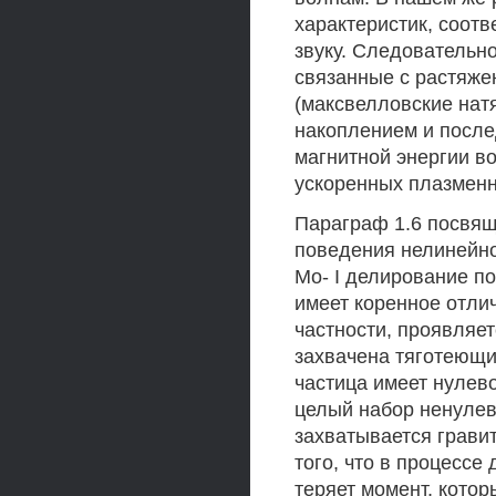
характеристик, соот
звуку. Следовательн
связанные с растяже
(максвелловские нат
накоплением и посл
магнитной энергии в
ускоренных плазменн
Параграф 1.6 посвящ
поведения нелинейной
Мо- I делирование по
имеет коренное отлич
частности, проявляет
захвачена тяготеющи
частица имеет нулев
целый набор ненулев
захватывается грави
того, что в процессе
теряет момент, кото