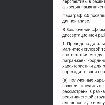
перспективы в разви
аккреция намагниче
Параграф 3.5 посвящ
данной главе.
В Заключении сформ
диссертационной раб
1. Проведено деталь
магнитной силовой т
соответствия между 
лагранжевы координа
характеристики для 
переходят в свои нер
(a) Полученные хара
позволяют судить о х
рассмотрены в рамка
релятивистской стру
аль-веновскую волну