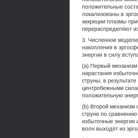
положительные соста
локализованы в эргос
аккреции плазмы при
перераспределяют из
3. Численное модели
накопления в эргосф
энергии в силу всту
(a) Первый механизм
нарастания избыточн
струны, в результат
центробежными силам
положительную энер
(b) Второй механизм
струне по сравнению 
избыточные энергия 
волн выходят из эрг