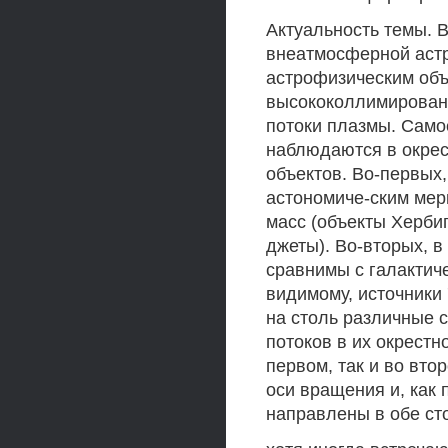
Актуальность темы. 
внеатмосферной астр
астрофизическим объ
высококоллимированн
потоки плазмы. Само
наблюдаются в окрес
объектов. Во-первых
астономиче-ским мер
масс (объекты Херби
джеты). Во-вторых, в
сравнимы с галактиче
видимому, источники 
на столь различные 
потоков в их окрест
первом, так и во вт
оси вращения и, как 
направлены в обе сто