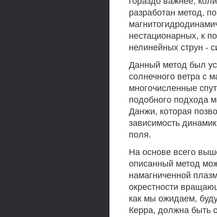
гораздо важнее, коли
разработан метод, п
магнитогидродинамич
нестационарных, к п
нелинейных струн - с
Данный метод был у
солнечного ветра с 
многочисленные спут
подобного подхода м
Данжи, которая позв
зависимость динамик
поля.
На основе всего выш
описанный метод мож
намагниченной плазмы
окрестности вращающ
как мы ожидаем, буд
Керра, должна быть 