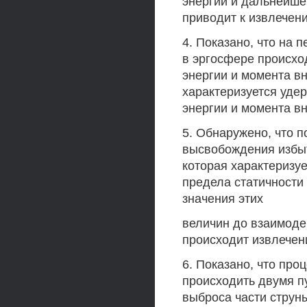
энергии и дальнейше
приводит к извлечен
4. Показано, что на 
в эргосфере происхо
энергии и момента в
характеризуется уде
энергии и момента в
5. Обнаружено, что 
высвобождения избыт
которая характеризуе
предела статичност
значения этих
величин до взаимоде
происходит извлечен
6. Показано, что про
происходить двумя п
выброса части струн