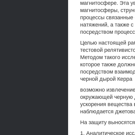
магнитосфере. Эта ув
магнитосферы, струн
процессы связанные 
натяжений, а также 
посредством процесс
Целью настоящей ра
тестовой релятивистс
Методом такого иссл
которое также должно
посредством взаимод
черной дырой Керра
возможно извлечение 
окружающей черную д
ускорения вещества 
наблюдается джетова
На защиту выносятс
1. Аналитическое ис