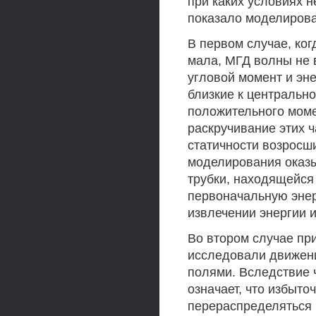
при каких условиях н
показало моделирова
В первом случае, ког
мала, МГД волны не 
угловой момент и эн
близкие к центральн
положительного моме
раскручивание этих 
статичности возросш
моделирования оказы
трубки, находящейся
первоначальную энер
извлечении энергии 
Во втором случае пр
исследовали движен
полями. Вследствие ч
означает, что избыто
перераспределяться 