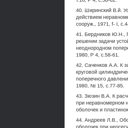
т.16, Р 4, с.56-62.
40. Ширинский В.й. 
действием неравномер
сооруж., 1971, f- I, с.
41. Бердников Ю.Н.,
решении задачи усто
неоднородном попере
1980, Р 4, с.58-61.
42. Саченков А.А. К 
круговой цилиндриче
поперечного давления
1980, № 15, с.77-85.
43. Зюзин В.А. К рас
при неравномерном н
оболочек и пластинок,
44. Андреев Л.В., О
оболочек при неосеси