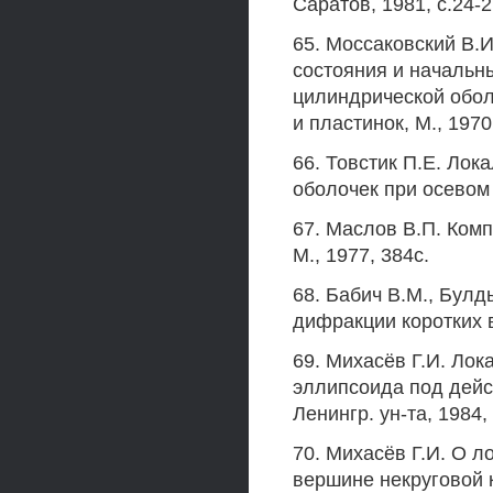
Саратов, 1981, с.24-2
65. Моссаковский В.
состояния и начальн
цилиндрической обол
и пластинок, М., 1970
66. Товстик П.Е. Лок
оболочек при осевом с
67. Маслов В.П. Ком
М., 1977, 384с.
68. Бабич В.М., Булд
дифракции коротких в
69. Михасёв Г.И. Лок
эллипсоида под дейст
Ленингр. ун-та, 1984, 
70. Михасёв Г.И. О л
вершине некруговой 