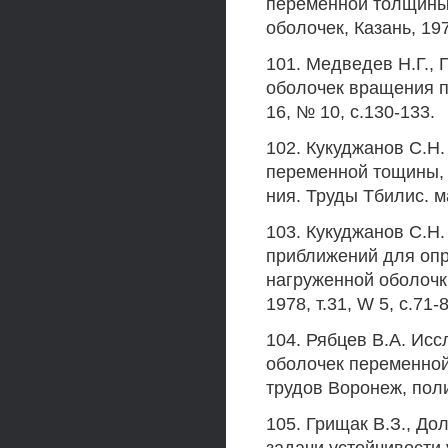
переменной толщины.
оболочек, Казань, 197
101. Медведев Н.Г., 
оболочек вращения п
16, № 10, с.130-133.
102. Кукуджанов С.Н
переменной тощины, 
ния. Труды Тбилис. ма
103. Кукуджанов С.Н
приближений для опр
нагруженной оболочк
1978, т.31, W 5, с.71-
104. Рябцев В.А. Ис
оболочек переменной
трудов Воронеж, полит
105. Грищак В.З., До