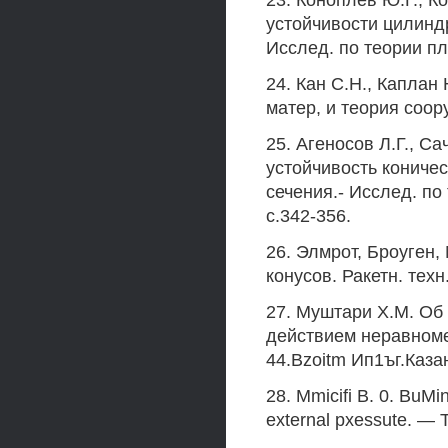
23. Коноплев Ю.Г., 
устойчивости цилинд
Исслед. по теории пла
24. Кан С.Н., Каплан
матер, и теория соору
25. Агеносов Л.Г., С
устойчивость кониче
сечения.- Исслед. по 
с.342-356.
26. Элмрот, Броуген,
конусов. Ракетн. техн.
27. Муштари Х.М. Об
действием неравномер
44.Bzoitm Ип1ъг.Каза
28. Mmicifi В. 0. BuMi
external pxessute. — 