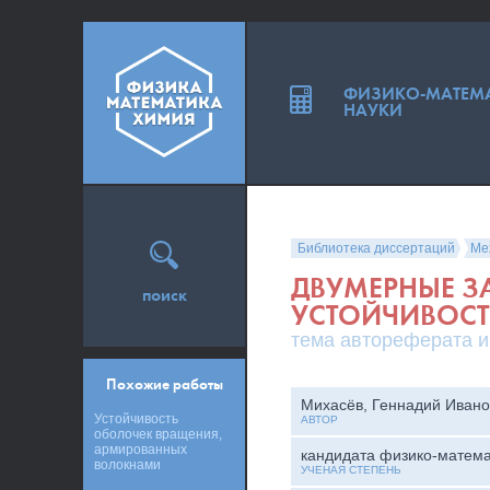
ФИЗИКО-МАТЕМ
НАУКИ
Библиотека диссертаций
Ме
ДВУМЕРНЫЕ З
поиск
УСТОЙЧИВОСТ
тема автореферата и
Похожие работы
Михасёв, Геннадий Ивано
Устойчивость
АВТОР
оболочек вращения,
армированных
кандидата физико-матема
волокнами
УЧЕНАЯ СТЕПЕНЬ