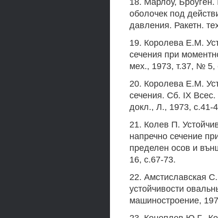
18. Марлоу, Броуген
оболочек под действ
давления. Ракетн. тех
19. Королева Е.М. У
сечения при моментн
мех., 1973, т.37, № 5,
20. Королева Е.М. У
сечения. Сб. IX Всес
докл., Л., 1973, с.41-4
21. Колев П. Устойчи
напречно сечение пр
пределен осов и външ
16, с.67-73.
22. Амстиславская С
устойчивости овальны
машиностроение, 1976,