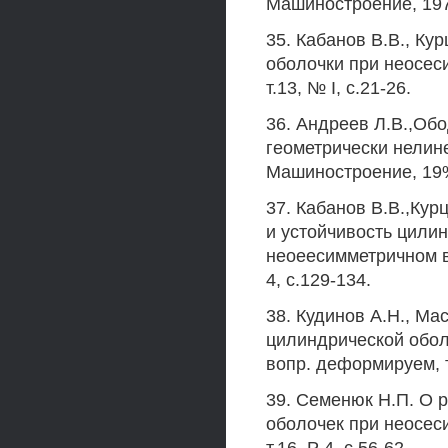
Машиностроение, 1974
35. Кабанов В.В., Ку
оболочки при неосес
т.13, № I, с.21-26.
36. Андреев Л.В.,Об
геометрически нелин
Машиностроение, 19%,
37. Кабанов В.В.,Кур
и устойчивость цили
неоеесимметричном 
4, с.129-134.
38. Кудинов А.Н., Ма
цилиндрической обол
вопр. деформируем, те
39. Семенюк Н.П. О 
оболочек при неосес