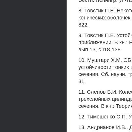
Вестн. Ленингр. ун-та,
8. Товстик П.Е. Неко
конических оболочек. 
822.
9. Товстик П.Е. Усто
приближении. В кн.: 
вып.13, с.I18-138.
10. Муштари Х.М. ОБ
устойчивости тонких
сечения. Сб. научн. т
31.
11. Слепов Б.И. Коле
трехслойных цилиндр
сечения. В кн.: Теори
12. Тимошенко С.П. Ус
13. Андрианов И.В., 