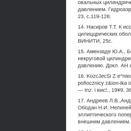
овальных цилиндрич
давлением. Гидроаэро
23, с.119-128.
14. Насиров Т.Т. К и
цилиццрических оболо
ВИНИТИ, 25с.
15. Амензаде Ю.А., Б
некруговой цилиндри
давлению. Докл. АН Аз
16. KozcJecSi Z e^nieu
pofiocznicy z&ion-ika 
— Inz. i вис!., 19¥9, 3
17. Андреев Л.В.,Анд
Ободан Н.И. Нелине
эллиптического попе
внешним давлением. И