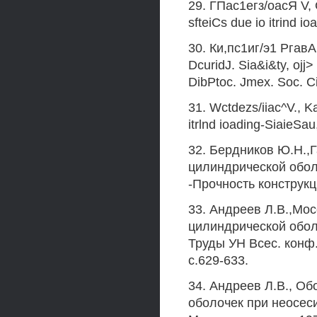
29. ГПас1егз/оасЯ V, G
sfteiCs due io itrind i
30. Ки,пс1иг/э1 Ргав
DcuridJ. Sia&i&ty, ojj>
DibPtoc. Jmex. Soc. Cii
31. Wctdezs/iiac^V., Ka
itrlnd ioading-SiaieSau
32. Бердников Ю.Н.,Г
цилиндрической обол
-Прочность конструкци
33. Андреев Л.В.,Мос
цилиндрической обол
Труды УН Всес. конф.
с.629-633.
34. Андреев Л.В., Об
оболочек при неосес