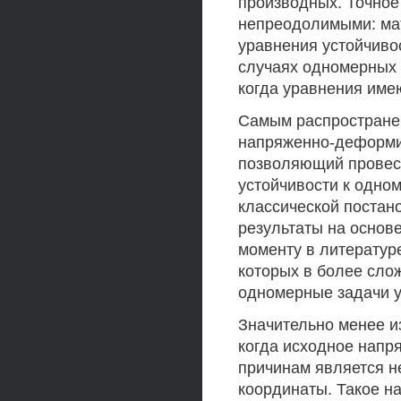
производных. Точное
непреодолимыми: мат
уравнения устойчиво
случаях одномерных 
когда уравнения им
Самым распростране
напряженно-деформир
позволяющий провест
устойчивости к одно
классической постан
результаты на основ
моменту в литературе
которых в более сло
одномерные задачи у
Значительно менее и
когда исходное напр
причинам является н
координаты. Такое н