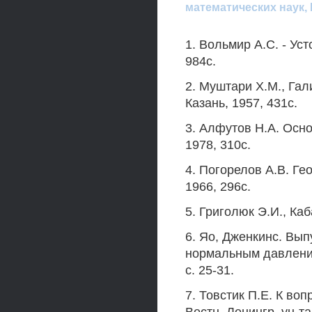
математических наук,
1. Вольмир А.С. - Ус
984с.
2. Муштари Х.М., Гал
Казань, 1957, 431с.
3. Алфутов Н.А. Осно
1978, 310с.
4. Погорелов А.В. Ге
1966, 296с.
5. Григолюк Э.И., Каб
6. Яо, Дженкинс. Вы
нормальным давлением
с. 25-31.
7. Товстик П.Е. К во