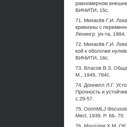
равномерном внешнем
ВИНИТИ, 15с.
71. Михасёв Г.И. Лок
кривизны с переменн
Ленингр. ун-та, 1984,
72. Михасёв Г.И. Лок
кой к оболочке нулев
ВИНИТИ, 16с.
73. Власов В.З. Обща
М., 1949, 784с.
74. Доннелл Л.Г. Усто
Прочность и устойчив
с.29-57.
75. OonnMLJ discussion
Mecl, 1939, P. 66- 70.
76. Муштари X.M. Об