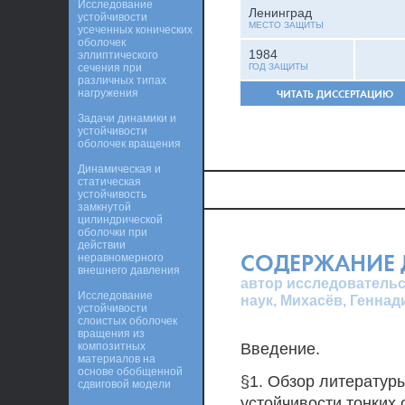
Исследование
Ленинград
устойчивости
МЕСТО ЗАЩИТЫ
усеченных конических
оболочек
1984
эллиптического
сечения при
ГОД ЗАЩИТЫ
различных типах
нагружения
ЧИТАТЬ ДИССЕРТАЦИЮ
Задачи динамики и
устойчивости
оболочек вращения
Динамическая и
статическая
устойчивость
замкнутой
цилиндрической
оболочки при
действии
СОДЕРЖАНИЕ 
неравномерного
внешнего давления
автор исследовательс
Исследование
наук, Михасёв, Генна
устойчивости
слоистых оболочек
вращения из
композитных
Введение.
материалов на
основе обобщенной
§1. Обзор литератур
сдвиговой модели
устойчивости тонких 