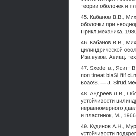
теории оболочек и пла
45. Кабанов В.В., Ми
оболочки при неодно
Прикл.механика, 1980,
46. Кабанов В.В., Ми
цилиндрической обол
Изв.вузов. Авиац. тех
47. Sxedei в., Яситт В
поп tineat biaSlii'tif c
£oao!$. — J. Sirud.Мес
48. Андреев Л.В., О
устойчивости цилинд
неравномерного давл
и пластинок, М., 1966,
49. Кудинов А.Н., М
устойчивости подкре