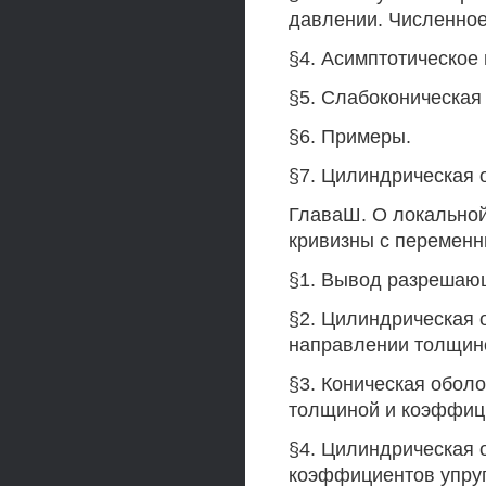
давлении. Численно
§4. Асимптотическое
§5. Слабоконическая
§6. Примеры.
§7. Цилиндрическая 
ГлаваШ. О локальной
кривизны с переменн
§1. Вывод разрешаю
§2. Цилиндрическая 
направлении толщино
§3. Коническая обол
толщиной и коэффици
§4. Цилиндрическая 
коэффициентов упру