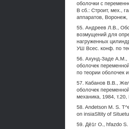
оболочки с переменн
В сб.: Строит, мех., 
аппаратов, Воронеж, 1
55. Андреев Л.В., О
возмущений для опре
нагруженных цилинд
УШ Всес. конф. по те
56. Ахунд-Заде A.M.,
оболочек переменной
по теории оболочек и 
57. Кабанов В.В., Же
оболочек переменно
механика, 1984, т.20, 
58. Andetson М. S. Т^
on insiaSltity of Situ
59. Дё1г O., hfazdo S. 