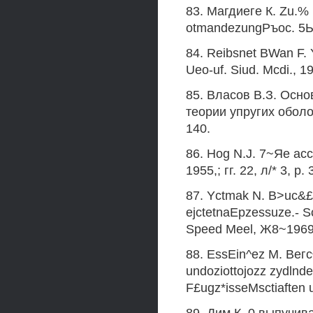
83. Магдиеге К. Zu.% 
otmandezungРъос. 5Ы, 
84. Reibsnet ВWan F. Y
Ueo-uf. Siud. Mcdi., 19
85. Власов В.З. Ос
теории упругих оболоч
140.
86. Hog N.J. 7~Яе accL
1955,; гг. 22, л/* 3, p.
87. Yctmak N. B>uc&£i
ejctetnaEpzessuze.- Sc
Speed Meel, Ж8~1969,
88. EssEin^ez M. Вегс^
undoziottojozz zydlnde
F£ugz*isseMsctiaften 