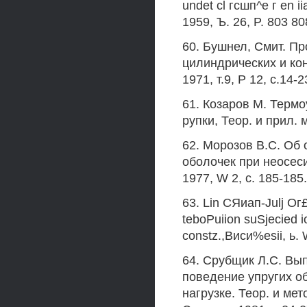
undet cl гсшп^е г en i
1959, Ъ. 26, P. 803 80
60. Бушнел, Смит. П
цилиндрических и кон
1971, т.9, Р 12, с.14-2
61. Козаров М. Термо
рупки, Теор. и прил. м
62. Морозов B.C. Об
оболочек при неосес
1977, W 2, с. 185-185.
63. Lin СЯиап-Julj Ог£
teboPuiion suSjecied i
constz.,Виси%esii, ь. 
64. Срубщик Л.С. Вы
поведение упругих о
нагрузке. Теор. и ме