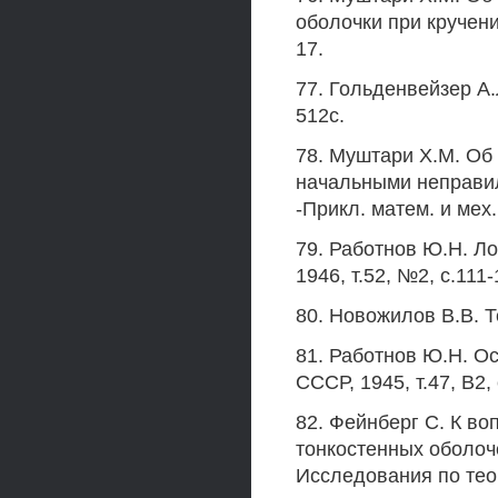
оболочки при кручении
17.
77. Гольденвейзер А.
512с.
78. Муштари Х.М. Об
начальными неправи
-Прикл. матем. и мех.,
79. Работнов Ю.Н. Л
1946, т.52, №2, с.111-
80. Новожилов В.В. Т
81. Работнов Ю.Н. О
СССР, 1945, т.47, В2, 
82. Фейнберг С. К в
тонкостенных оболоче
Исследования по теор