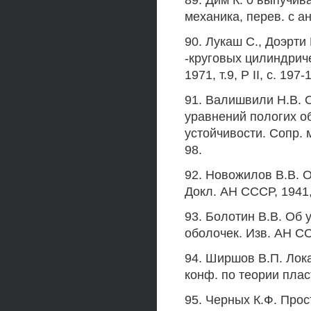
89. Дим К. 0 выпучив
механика, перев. с ан
90. Лукаш С., Доэрти
-круговых цилиндриче
1971, т.9, Р II, с. 197-
91. Валишвили Н.В. 
уравнений пологих о
устойчивости. Сопр. 
98.
92. Новожилов В.В. О
Докл. АН СССР, 1941, 
93. Болотин В.В. Об 
оболочек. Изв. АН ССС
94. Ширшов В.П. Лока
конф. по теории пласт
95. Черных К.Ф. Про