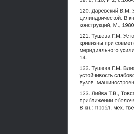
1972, т.10, Р 2, с.166-
120. Даревский В.М. 
цилиндрической. В кн
конструкций, М., 1980
121. Тушева Г.М. Уст
кривизны при совмет
меридиального усилия
14.
122. Тушева Г.М. Вл
устойчивость слабов
вузов. Машиностроени
123. Лийва Т.В., Тов
приближении оболоче
В кн.: Пробл. мех. тв