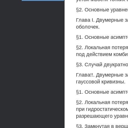
§2. Основные уравне
Глава I. Двумерные 
оболочек.
§1. Основные асимпт
§2. Локальная потеря
под действием комби
§3. Случай двукратно
Глава!!. Двумерные 
гауссовой кривизны.
§1. Основные асимпт
§2. Локальная потеря
при гидростатическо
разрешающего уравн
§3. Замкнутая в вер