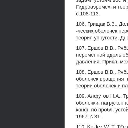
задачи устойчивости 
Гидроаэромех. и теор
с.108-113.
106. Грищак В.З., До
-ческих оболочек пер
теория упругости, Дне
107. Ершов В.В., Ряб
переменной вдоль о
давления. Прикл. меха
108. Ершов В.В., Ряб
оболочек вращения п
теории оболочек и пла
109. Алфутов Н.А., 
оболочки, нагруженн
конф. по пробл. устой
1967, с.31.
110. KoUez W. Т. Т£е 