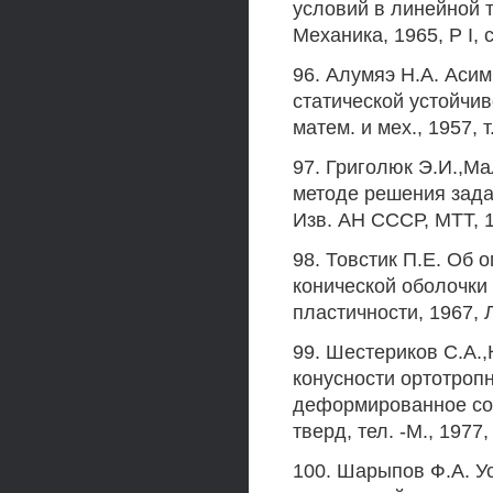
условий в линейной 
Механика, 1965, Р I, с
96. Алумяэ Н.А. Аси
статической устойчив
матем. и мех., 1957, т.
97. Григолюк Э.И.,М
методе решения зада
Изв. АН СССР, МТТ, 19
98. Товстик П.Е. Об
конической оболочки 
пластичности, 1967, Л
99. Шестериков С.А.,
конусности ортотроп
деформированное сос
тверд, тел. -М., 1977,
100. Шарыпов Ф.А. У