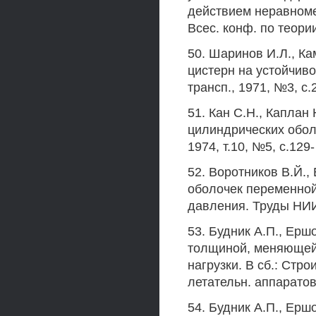
действием неравноме
Всес. конф. по теории
50. Шаринов И.Л., К
цистерн на устойчиво
трансп., 1971, №3, с.
51. Кан С.Н., Каплан
цилиндрических обол
1974, т.10, №5, с.129-
52. Воротников В.Й.,
оболочек переменно
давления. Труды НИИ 
53. Будник А.П., Ерш
толщиной, меняющейс
нагрузки. В сб.: Стро
летательн. аппаратов,
54. Будник А.П., Ерш