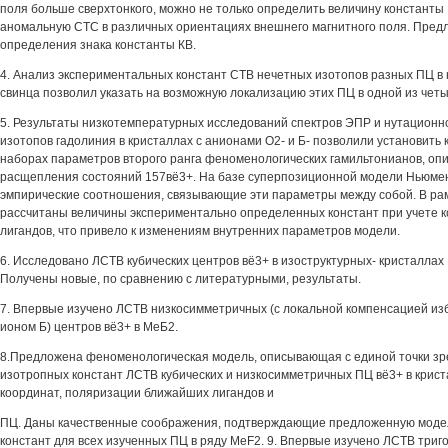
поля больше сверхтонкого, можно не только определить величину константы К
аномальную СТС в различных ориентациях внешнего магнитного поля. Пред
определения знака константы КВ.
4. Анализ экспериментальных констант СТВ нечетных изотопов разных ПЦ в 
свинца позволил указать на возможную локализацию этих ПЦ в одной из четы
5. Результаты низкотемпературных исследований спектров ЭПР и нутацион
изотопов гадолиния в кристаллах с анионами О2- и Б- позволили установить
наборах параметров второго ранга феноменологических гамильтонианов, о
расщепления состояний 157вё3+. На базе суперпозиционной модели Ньюме
эмпирические соотношения, связывающие эти параметры между собой. В рам
рассчитаны величины экспериментально определенных констант при учете 
лигандов, что привело к изменениям внутренних параметров модели.
6. Исследовано ЛСТВ кубических центров вё3+ в изоструктурных- кристаллах М
Получены новые, по сравнению с литературными, результаты.
7. Впервые изучено ЛСТВ низкосимметричных (с локальной компенсацией из
ионом Б) центров вё3+ в МеБ2.
8.Предложена феноменологическая модель, описывающая с единой точки з
изотропных констант ЛСТВ кубических и низкосимметричных ПЦ вё3+ в крист
координат, поляризации ближайших лигандов и
ПЦ. Даны качественные соображения, подтверждающие предложенную моде
констант для всех изученных ПЦ в ряду MeF2. 9. Впервые изучено ЛСТВ триг