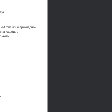
аук
НИИ физики и прикладной
и на кафедре
рького
ь.