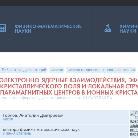
ФИЗИКО-МАТЕМАТИЧЕСКИЕ
ХИМИЧ
НАУКИ
НАУКИ
Библиотека диссертаций
Физика
Физика конденсированного состояния
ЭЛЕКТРОННО-ЯДЕРНЫЕ ВЗАИМОДЕЙСТВИЯ, Э
КРИСТАЛЛИЧЕСКОГО ПОЛЯ И ЛОКАЛЬНАЯ СТР
ПАРАМАГНИТНЫХ ЦЕНТРОВ В ИОННЫХ КРИСТ
тема автореферата и диссертации по физике, 01.04.07 ВАК РФ
Горлов, Анатолий Дмитриевич
АВТОР
доктора физико-математических наук
УЧЕНАЯ СТЕПЕНЬ