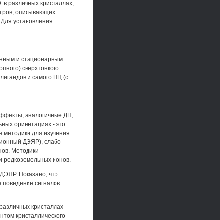
 в различных кристаллах;
етров, описывающих
 Для установления
ионным и стационарным
опного) сверхтонкого
лигандов и самого ПЦ (с
эффекты, аналогичные ДН,
ьных ориентациях - это
 методики для изучения
ционный ДЭЯР), слабо
нов. Методики
и редкоземельных ионов.
ДЭЯР. Показано, что
е поведение сигналов
 различных кристаллах
ентом кристаллического