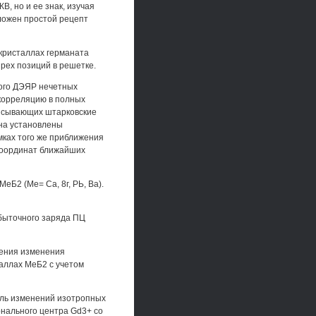
В, но и ее знак, изучая
ложен простой рецепт
кристаллах германата
рех позиций в решетке.
ного ДЭЯР нечетных
 корреляцию в полных
писывающих штарковские
на установлены
ках того же приближения
координат ближайших
еБ2 (Ме= Са, 8г, РЬ, Ва).
быточного заряда ПЦ
рения изменения
аллах МеБ2 с учетом
ль изменений изотропных
онального центра Gd3+ со