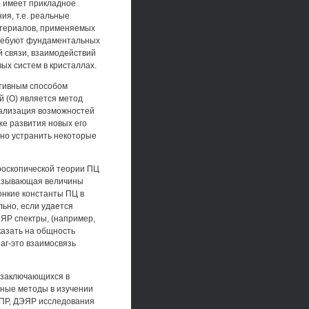
о имеет прикладное
ия, т.е. реальные
атериалов, применяемых
требуют фундаментальных
 связи, взаимодействий
ых систем в кристаллах.
тивным способом
й (О) является метод
реализация возможностей
же развития новых его
жно устранить некоторые
роскопической теории ПЦ
казывающая величины
онкие константы ПЦ в
льно, если удается
ЯР спектры, (например,
казать на общность
аг-это взаимосвязь
 заключающихся в
ные методы в изучении
ЭПР, ДЭЯР исследования