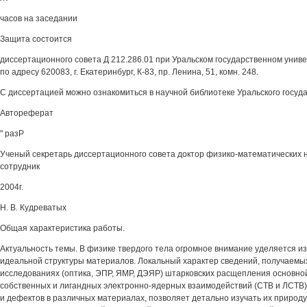
часов на заседании
Защита состоится
диссертационного совета Д 212.286.01 при Уральском государственном универ
по адресу 620083, г. Екатеринбург, К-83, пр. Ленина, 51, комн. 248.
С диссертацией можно ознакомиться в научной библиотеке Уральского госуд
Автореферат
" разР
Ученый секретарь диссертационного совета доктор физико-математических 
сотрудник
2004г.
Н. В. Кудреватых
Общая характеристика работы.
Актуальность темы. В физике твердого тела огромное внимание уделяется из
идеальной структуры материалов. Локальный характер сведений, получаемых
исследованиях (оптика, ЭПР, ЯМР, ДЭЯР) штарковских расщепления основно
собственных и лигандных электронно-ядерных взаимодействий (СТВ и ЛСТВ)
и дефектов в различных материалах, позволяет детально изучать их природу