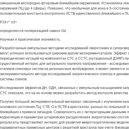
смешанным кислородно-фторовым ближайшим окружением. Установлена лок
окружения ПЦ (до 4 сферы). Показано, что необычная для иона в S-состоянии
положительная константа изотропного ЛСТВ единственного ближайшего к П
Р19 г^ л3+
определяется поляризацией самого Gd .
Научная и практическая значимость.
Разработанные импульсные методики исследований сверхтонких и суперсве
могут успешно использоваться широким кругом экспериментаторов. Эффект
периодических нутаций на компонентах СТС и ССТС (нутационный ДЭЯР) п
существенный интерес для актуального научного направаления - исследова
откликов спиновых систем на резонансные возбуждения, и может является о
экспериментального метода исследований энергетического спектра и динам
системы спинов.
Исследования эффектов ДН, ОДН, связанных с импульсным насыщением за
СТС показали, что на их основе можно разработать метод контроля качества
Получен большой экспериментальный материал, связанный с изучением на
основного состояния ПЦ, СТВ, О и ЛСТВ в кристаллах, разных по локальной 
ближайших к примеси лигандов. Совокупность их с литературными данными 
корреляцию в параметрах штарковских расщеплениях энергетических состоя
результаты представляют интерес для развития микротеоретических модел
парамагнитных примесных центров с решеткой кристалла при учете близкоде