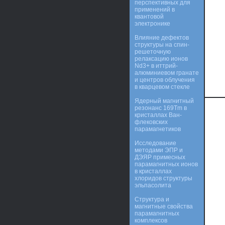
перспективных для
применений в
квантовой
электронике
Влияние дефектов
структуры на спин-
решеточную
релаксацию ионов
Nd3+ в иттрий-
алюминиевом гранате
и центров облучения
в кварцевом стекле
Ядерный магнитный
резонанс 169Тm в
кристаллах Ван-
флековских
парамагнетиков
Исследование
методами ЭПР и
ДЭЯР примесных
парамагнитных ионов
в кристаллах
хлоридов структуры
эльпасолита
Структура и
магнитные свойства
парамагнитных
комплексов