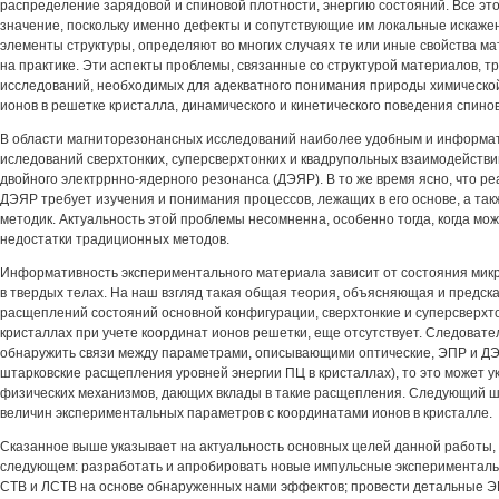
распределение зарядовой и спиновой плотности, энергию состояний. Все эт
значение, поскольку именно дефекты и сопутствующие им локальные искажен
элементы структуры, определяют во многих случаях те или иные свойства м
на практике. Эти аспекты проблемы, связанные со структурой материалов, 
исследований, необходимых для адекватного понимания природы химической
ионов в решетке кристалла, динамического и кинетического поведения спинов
В области магниторезонансных исследований наиболее удобным и информа
иследований сверхтонких, суперсверхтонких и квадрупольных взаимодействи
двойного электррнно-ядерного резонанса (ДЭЯР). В то же время ясно, что 
ДЭЯР требует изучения и понимания процессов, лежащих в его основе, а так
методик. Актуальность этой проблемы несомненна, особенно тогда, когда мо
недостатки традиционных методов.
Информативность экспериментального материала зависит от состояния мик
в твердых телах. На наш взгляд такая общая теория, объясняющая и предс
расщеплений состояний основной конфигурации, сверхтонкие и суперсверхт
кристаллах при учете координат ионов решетки, еще отсутствует. Следовате
обнаружить связи между параметрами, описывающими оптические, ЭПР и ДЭ
штарковские расщепления уровней энергии ПЦ в кристаллах), то это может у
физических механизмов, дающих вклады в такие расщепления. Следующий ш
величин экспериментальных параметров с координатами ионов в кристалле.
Сказанное выше указывает на актуальность основных целей данной работы,
следующем: разработать и апробировать новые импульсные эксперименталь
СТВ и ЛСТВ на основе обнаруженных нами эффектов; провести детальные 