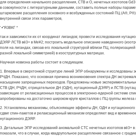
для определения начального расщепления, СТВ и О, нечетных изотопов Gd3+
в совокупности с литературными данными, составить полные наборы парам
штарковские расщепления основного и возбужденных состояний ПЦ (А®, Р®)
внутренней связи этих параметров,
' •"ЯЗВКГ *
так и зависимости их от координат лигандов; провести исследования нутац
ДЭЯР ЛСТВ вё3+ в Ме¥2; построить модельное описание наведенного (изотр
поля на лигандах, связав его локальной структурой вблизи ПЦ, поляризацией 
разной локальной симметрией) в изоструктурных матрицах.
Научная новизна работы состоит в следующем.
1. Впервые в сверхтонкой структуре линий ЭПР обнаружены и исследованы 
РЧДН. Показано, что основная причина возникновения спектра ДН экстремал
насыщение запрещенных переходов. Предложены новые экспериментальные
СТВ (ДН, РЧДН, отрицательное ДН (ОДН), нутационный ДЭЯР) и ЛСТВ (нута
зависящие от релаксационных процессов в электронно-ядерной системе спи
апробированы на достаточно широком круге кристаллов с ПЦ группы железа 
2. Установлены механизмы, объясняющие эффекты ДН, ОДН и нутационного 
сдвиг спин-пакетов и релаксационный механизм определяют вид и временно
нутационного ДЭЯР.
3. Детальные ЭПР исследований аномальной СТС нечетных изотопов вё3+ в
показали, что в случае, когда квадрупольное расщепление связанное с гради