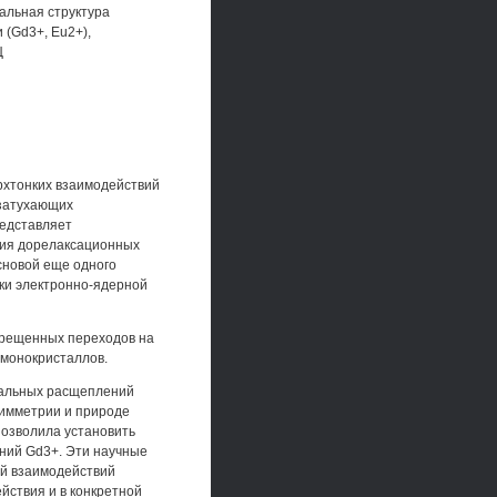
альная структура
 (Gd3+, Eu2+),
Ц
рхтонких взаимодействий
 затухающих
редставляет
ния дорелаксационных
сновой еще одного
ики электронно-ядерной
прещенных переходов на
 монокристаллов.
чальных расщеплений
симметрии и природе
позволила установить
ний Gd3+. Эти научные
ей взаимодействий
йствия и в конкретной