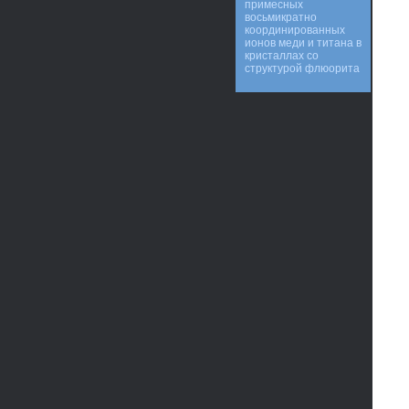
примесных
восьмикратно
координированных
ионов меди и титана в
кристаллах со
структурой флюорита