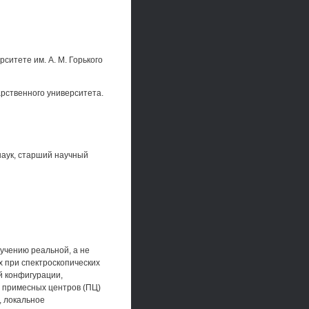
ситете им. А. М. Горького
арственного университета.
наук, старший научный
учению реальной, а не
 при спектроскопических
й конфигурации,
 примесных центров (ПЦ)
, локальное