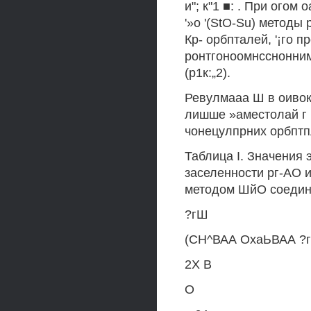
и"; к"1 ■: . При огом 
'»о '(StO-Su) методы
Кр- орбпталей, '¡го 
ронтгоноомнсснонним 
(р1к:„2).
Ревулмааа Ш в оивок
лишше »аместолай г 
чонецулпрних орбптпл
Таблица I. Значения 
заселенности рг-АО 
методом ШйО соеди
?гШ
(СН^ВАА ОхаЬВАА ?г
2Х В
О