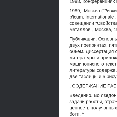
1988, Конференциях 
1989, .Москва ("?изхи
p'icum. Internationale
совещании "Свойства
металлов", Москва, 1
Публикации. Основны
двух препринтах, пят
объем. Диссертация с
литературы и прилож
машинописного текста
литературы содержа
две таблицы и 5 рису
. СОДЕРЖАНИЕ РА
Введенио. Во лзедон
задачи работы, отраж
ценность получонных 
ботп. °