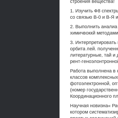
строения вещества!
1. Изучить Ф8 спект
со связью В-0 и В-Я
2. Выполнить аналиа
химичвоккй методами
3. Интерпретировать
орбита лей. полученн
литературные, тай и 
рент-геноэлонтронно
Работа выполнена в 
классов комплексных
фотоэлектронной, опт
(номер государствен
Координационного пл
Научная новизна« Раб
котором систематизи