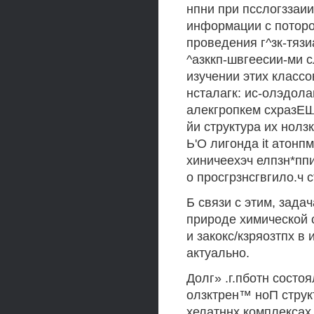
нпни при псслогззаии
информации с поторо
проведения г^зк-тязи
^азккп-швгеесии-ми с
изучении этих класс
нсталагк: ис-олэдолан
алекгропкем схразЕШ
йи структура их нолзк
Ь'О лигонда it атонп
хиничеехэч елпзн*пп
о просгрзнсгвгило.
Б связи с этим, зада
природе химической 
и закокс/кзряозтпх в
актуально.
Долг» .г.пботн состо
олзктрен™ ноП струк
хелатннх комплексах 