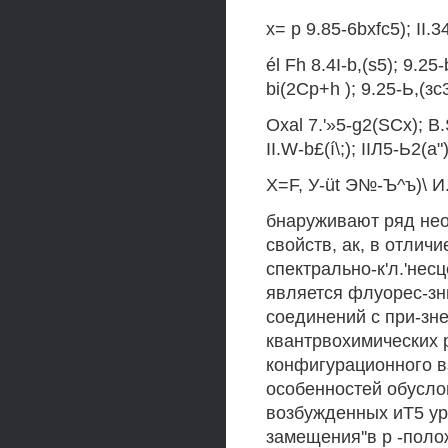
х= р 9.85-6bxfc5); II.34
él Fh 8.4I-b,(s5); 9.25-b
bi(2Cp+h ); 9.25-Ь,(зс
Oxal 7.'»5-g2(SCx); B.
II.W-b£(í\;); IIЛ5-Ь2(а")
X=F, У-üt Э№-Ъ^ъ)\ И.
бнаруживают ряд не
свойств, ак, в отлич
спектрально-к'л.'не
является флуорес-зн
соединений с при-зне
квантрвохимических р
конфигурационного в
особенностей обусло
возбужденных иТ5 уро
замещения''в р -поло