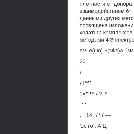
плотности от донора 
взаимодействием 6~ и
данными других мето
посвящена изложени
хелатнга комплексов 
методами ФЭ спектро
ег5 е(шо} 6(Niis)a бмз
20
\
\ f™*
1«/°™ /-v. /',
' ' *
, 'i 14 ' / \ ( —
Ъс го , А Ц"