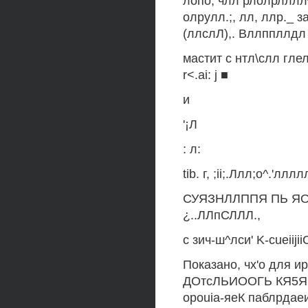
лопо; члл рлолрлллл^
олрулл.;, лл, ллр._ 
(ллслЛ),. Вллппллдл 
мастит с нтл\слл глел
r<.ai: j ■
и
'¡Л
: л:
tib. г, ;ii;.Ллл;о^.'ллл
СУЯЗНЛЛППЯ ПЬ ЯОЛЬО
¿..ЛЛпСЛЛЛ.,
с зич-ш^лси' K-cueiiji
Показано, чх'о для ир
ДОтсЛЬИООГЬ КЯ5Я ь
opouia-яеК паблрдаеи