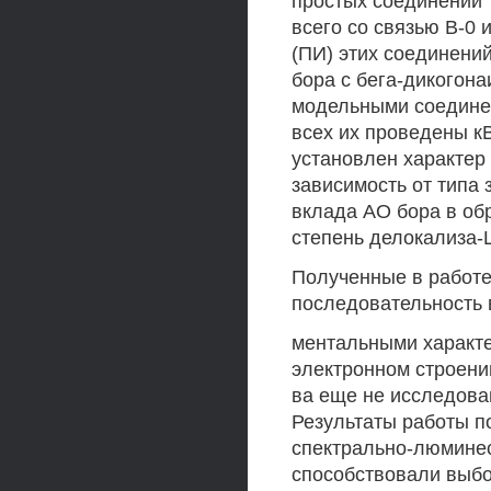
простых соединений 
всего со связью В-0 
(ПИ) этих соединени
бора с бега-дикогон
модельными соединен
всех их проведены к
установлен характер
зависимость от типа 
вклада АО бора в об
степень делокализа-
Полученные в работе
последовательность 
ментальными характе
электронном строени
ва еще не исследова
Результаты работы п
спектрально-люминес
способствовали выбо