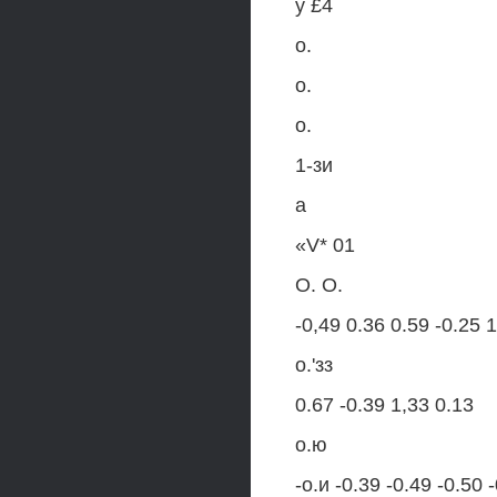
у £4
о.
о.
о.
1-зи
а
«V* 01
О. О.
-0,49 0.36 0.59 -0.25 
о.'зз
0.67 -0.39 1,33 0.13
о.ю
-о.и -0.39 -0.49 -0.50 