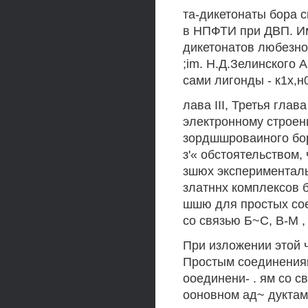
та-дикетонаты бора 
в НПФТИ при ДВП. Им
дикетонатов любезно
;im. Н.Д.Зелинского 
сами лигонды - к1х,н
лава III, Третья гла
электронному строен
зордшшроваиного бор
з'« обстоятельством,
зшюх эксперименталь
златннх комплексов б
шшю для простых сое
со связью Б~С, В-М , 
При изложении этой 
Простым соединениям
ооединени- . ям со с
ооновном ад~ дуктам