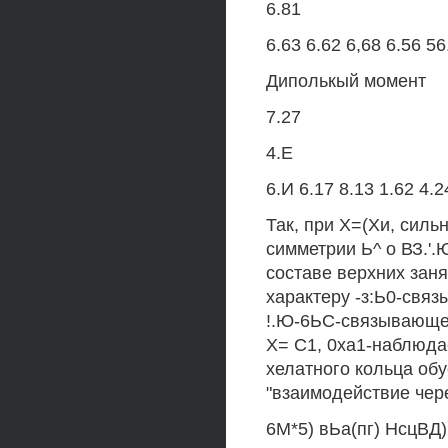
6.81
6.63 6.62 6,68 6.56 56
Диполькый момент
7.27
4.Е
6.И 6.17 8.13 1.62 4.2
Так, при Х=(Хи, сил
симметрии Ь^ о ВЗ.'.
составе верхних заня
характеру -з:Ь0-свя
!.Ю-6ЬС-связывающей
Х= С1, 0ха1-наблюда
хелатного кольца о
"взаимодействие чер
6М*5) вЬа(пг) НсцВД)