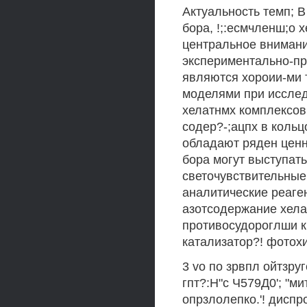
Актуальность темп; 
бора, !;:есмчленш;о 
центральное внимание
экспериментально-пр
являются хороии-ми 
моделями при исслед
хелатнмх комплексов 
содер?-;ацпх в кольц
обладают ряден ценн
бора могут выступать
светочувствительные
аналитические реаген
азотсодержание хела
противосудороглши к
катализатор?! фотохи
3 vo по зрвпл ойтзру
гпт?:Н"с Ч579Д0'; "м
опрзлолепко.'! диспр