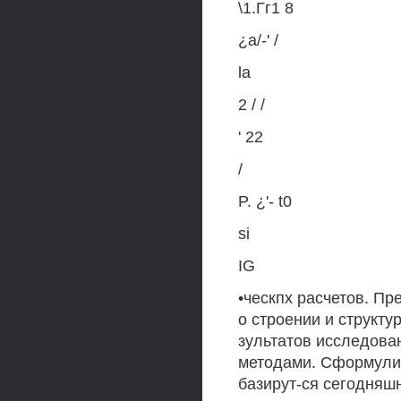
\1.Гг1 8
¿а/-' /
la
2 / /
' 22
/
P. ¿'- t0
si
IG
•ческпх расчетов. П
о строении и структу
зультатов исследова
методами. Сформулир
базирут-ся сегодняш