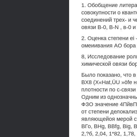
1. Обобщение литера
совокупности о кван
соединений трех- и 
овязи В-0, B-N , в-0 и
2. Оценка степени ei
омеиивания АО бора 
8, Исследование рол
химической овязи бор
Было показано, что 
BX8 (X«Hat,ÜU »öfe 
плотности по с-связи
Одним из однозначны
ФЗО значение 4ПйвПй(
от степени делокали
являющейоя мерой ст
ВГо, BHg, BBfg, Big,
2,?б, 2,04, 1*82, 1,7