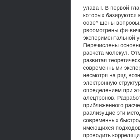
улава I. В первой г
которых базируются 
оове^ щены вопрооы,
рвоомотрены фи-виче
экспериментальной у
Перечислены основн
раочета молекул. От
развитая теоретическ
современными экспе
несмотря на ряд воз
электронную структу
определением при эт
алецтронов. Разрабо
приближенного расче
раализущие эти мето
современных быстро
имеющихся подходов 
проводить корреляци