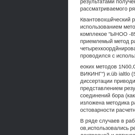
результатами получе
рассматриваемого ря
Квантовохшйческий р
использованием мет
комплекое "ЫНОО -85
приемлемый метод ра
четырехкоордйнирова
проводился с исполь
еоких методов 1Nö0,C
ВИКИНГ") и.üb ialtlo 
диссертации приводи
представлением резу
соединений бора (как
изложена методика р
остоварности расчетн
В ряде случаев в ра
ов,использовались р