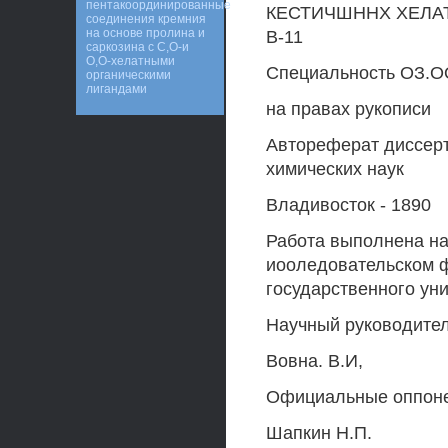
пентакоординированные
КЕСТИЧШННХ ХЕЛАТ
соединения кремния
на основе пролина и
В-11
саркозина с C,O-и
O,O-хелатными
Специальность ОЗ.ОО
органическими
лигандами
на правах рукописи
Автореферат диссерт
химических наук
Владивосток - 1890
Работа выполнена на
иооледовательском ф
государственного ун
Научный руководител
Вовна. В.И,
Официальные оппонен
Шапкин Н.П.