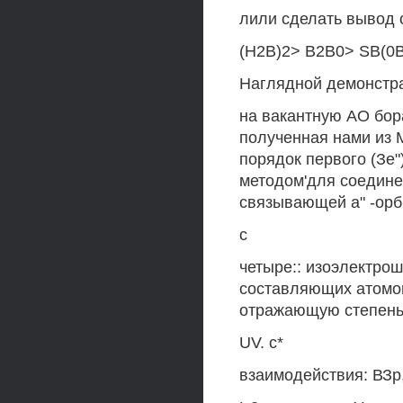
лили сделать вывод 
(Н2В)2> В2В0> SB(0B
Наглядной демонстра
на вакантную АО бор
полученная нами из 
порядок первого (Зе")
методом'для соедине
связывающей а" -орб
с
четыре:: изоэлектро
составляющих атомов 
отражающую степень 
UV. с*
взаимодействия: ВЗр,