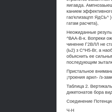
яигавда. Ампнозаыещ
канием эффективного 
гао'клизацпп ЯдСЬ^ )
гатам расчета),
Неожиданные результ
^ВАА-В-к. Вопреки ож
чиненне Г2ВЛЛ не ста
(Ь2) з С^Н5-Вг, а на
объяснить ее сильны
последующим эыталк
Пристальное внимани
¡троения арил- /з-за
Таблица 2. Вертикал
дикетонатов бора в
Соединение Потенци
Ч-Н