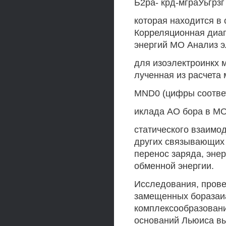
Ь2ра- крд-мграУьгрзг
которая находится в 
Корреляционная диаг
энергий МО Анализ э
для изоэлектроинкх м
лученная из расчета
MND0 (цифры соответ
иклада АО бора в МО)
статического взаимо
других связывающих 
перенос заряда, энер
обменной энергии.
Исследования, прове
замещенных боразаиа)
комплексообразовани
оснований Льюиса вы