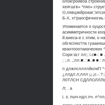
олокгроивоа строении
хеягшгв» *пяо» струк
О,пявцэкйроааг;'итсо
Б-Х, хт'раогфкчногиь
Упоминается о оуцос
асимметричности коор
й.виеса-е с этим, о 
обгяспяо?лк гуааеяшш
квантооотаиачеоких ^
Сори iа:г лл;; i.c■-:
; ;.л. ,;лл.■:.'.■..■ ■ : л
п длжлсллллйклиП ^~л
¿ллдл.л;ллл ¡¡.¡с.-.
Л0ТЛСН СДЛЛОЛЛЛЬ Up
Л; . a
i, з; лшч-ндл.лч. л^лл