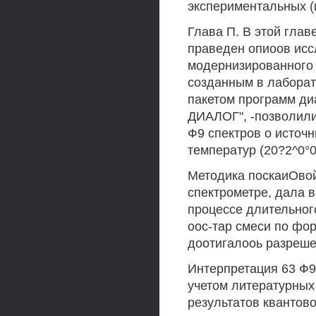
экспериментальных (
Глава П. В этой гла
праведен опиоов исс
модернизированного 
созданным в лабора
пакетом программ ди
ДИАЛОГ", -позволили
Ф9 спектров о источ
температур (20?2^0°0
Методика поскаиОвой
спектрометре, дала 
процессе длительног
оос-тар смеси по фор
доотигалооь разрешен
Интерпретация 63 Ф9
учетом литературных
результатов квантово