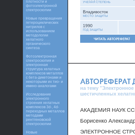
плотности и
УЧЕНАЯ СТЕПЕНЬ
фотоэлектронной
спектроскопии
Владивосток
МЕСТО ЗАЩИТЫ
Новые превращения
гетероциклических
1990
нитрилов с
ГОД ЗАЩИТЫ
использованием
методологии
ЧИТАТЬ АВТОРЕФЕРАТ
хелатного
органического
синтеза
Фотоэлектронная
спектроскопия и
электронная
структура хелатных
комплексов металлов
с бета-дикетонами и
АВТОРЕФЕРАТ
некоторыми их тио- и
имино-аналогами
на тему "Электронное
шестичленных хелатны
Исследование
электронного
строения хелатных
комплексов 3d-, 4d-
АКАДЕМИЯ НАУК С
переходных металлов
методами
рентгеновской
Борисенко Александ
спектроскопии
ЭЛЕКТРОННОЕ СТР
Новые