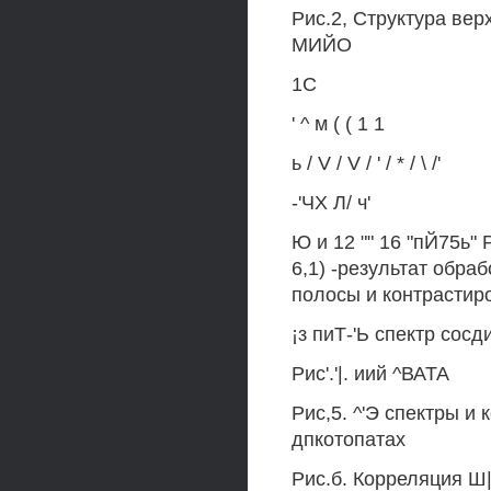
Рис.2, Структура вер
МИЙО
1С
' ^ м ( ( 1 1
ь / V / V / ' / * / \ /'
-'ЧХ Л/ ч'
Ю и 12 "" 16 "пЙ75ь" 
6,1) -результат обра
полосы и контрастир
¡з пиТ-'Ь спектр сосди
Рис'.'|. иий ^ВАТА
Рис,5. ^'Э спектры и 
дпкотопатах
Рис.б. Корреляция Ш| 