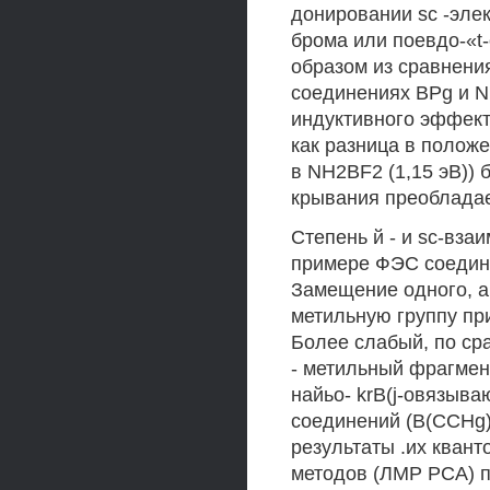
донировании sc -элек
брома или поевдо-«t
образом из сравнени
соединениях BPg и N
индуктивного эффект
как разница в положе
в NH2BF2 (1,15 эВ)) 
крывания преобладае
Степень й - и sc-вза
примере ФЭС соедин
Замещение одного, а
метильную группу при
Более слабый, по ср
- метильный фрагмен
найьо- krB(j-овязыв
соединений (B(CCHg)
результаты .их квант
методов (ЛМР РСА) п