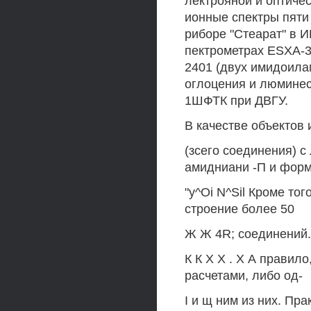
лектрояной и оптичес
ионные спектры пяти
риборе "Стеарат" в 
пектрометрах ESXA-3
2401 (двух имидоила
оглоцения и люминес
1ШФТК при ДВГУ.
В качестве объектов
(зсего соединения) с
амидниани -П и форма
"y^Oi N^Sil Кроме того
строение более 50
Ж Ж 4R; соединений. 
К К X X . X А правил
расчетами, либо од-
I и щ ним из них. Пра