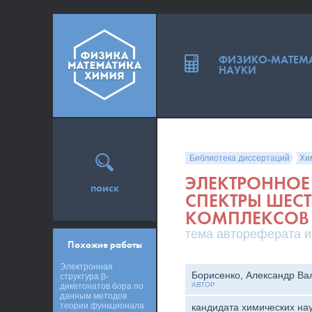
ФИЗИКО-МАТЕМ
НАУКИ
Библиотека диссертаций
Хи
ЭЛЕКТРОННОЕ
поиск
СПЕКТРЫ ШЕС
КОМПЛЕКСОВ Б
тема автореферата и
Похожие работы
Электронная
Борисенко, Александр Ва
структура β-
АВТОР
дикетонатов бора по
данным методов
теории функционала
кандидата химических на