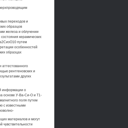
сверхпроводящим
овых переходов и
ских образцов
ами железа и облучении
) состояния керамических
Са2СизО10 путем
претации особенностей
ких образцах
и аттестованного
ощью рентгеновских и
езультатами других
ой информации о
а основе У-Ва-Си-О и Т1-
магнитного поля путем
ию с известными
роволно-
щих материалов и могут
й чувствительности