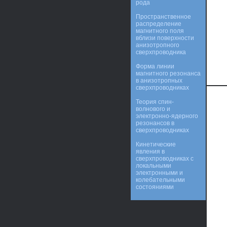
рода
Пространственное
распределение
магнитного поля
вблизи поверхности
анизотропного
сверхпроводника
Форма линии
магнитного резонанса
в анизотропных
сверхпроводниках
Теория спин-
волнового и
электронно-ядерного
резонансов в
сверхпроводниках
Кинетические
явления в
сверхпроводниках с
локальными
электронными и
колебательными
состояниями