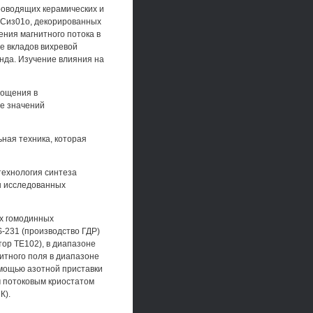
роводящих керамических и
2Сиз01о, декорированных
ния магнитного потока в
е вкладов вихревой
нда. Изучение влияния на
лощения в
е значений
ная техника, которая
технология синтеза
ы исследованных
ых гомодинных
-231 (производство ГДР)
тор ТЕ102), в диапазоне
нитного поля в диапазоне
омощью азотной приставки
ым потоковым криостатом
К).