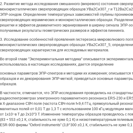
2. Развитие метода исследования смешанного (вихревого) состояния сверхп
монокристаллических сверхпроводящих образцов УВа2Си307_г и Т12Ва2Са
ЭПР-зондом. Определение температурных зависимостей глубины проникнове
сверхпроводящих керамических и монокристаллических образцах. Разделени
решетки и эффектов диамагнитного экранирования в ширину сигнала ЭПР-зо
получаемые результаты геометрических размеров и эффектов пиннинга.
3. Исследование особенностей проявления гистерезиса микроволнового пог
монокристаллических сверхпроводящих образцах УВа2Си307_5; определени
сверхпроводящих характеристик для исследуемых материалов.
Во второй главе "Экспериментальная методика" описывается эксперименталь
использовалась в настоящих исследованиях, дается определение
основных параметров ЭПР-спектров и методики их измерения; описывается 
образцов и их декорирования ЭПР-меткой; приводяться основные параметр
образцов.
В частности, отмечается, что ЭПР-исследования проводились на стандартн
радиоспектрометрах электронного парамагнитного резонанса ERS-230 и ERS
в Х-диапазоне СВЧ поля (частота СВЧ-поля f«9,4 ГГц, прямоугольный резона
магнитных полей от 0,01 Т до 1,3 Т с использованием 100 кГц модуляции маг
от 1х10~в Т до 2х10"3 Т. Изменение температуры образцов проводилось с п
(83 + 553 ±0,1 К, стабильность не хуже 0,1 К) и низкотемпературным гелиев
ESR-900 фирмы "Oxford instruments" (3,8^300 ±0,1 К, стабильность не хуже 0,1 