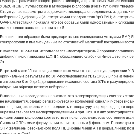
Образцы с различной концентрацией кислорода приготавливались из исходн
УВа2СизОвЛ5 путем отжига в атмосфере кислорода (Институт химии твердог
Структурные параметры и содержание кислорода определялись из данных по
нейтронной дифракции (Институт химии твердого тела УрО РАН; Институт ф
ОРАР). Аттестация показала, что все образцы были однофазными и ближай
имело полное заполнение при всех 5.
Большинство образцов были предварительно исследованы методами ЯМР, Я
спектроскопии и имелись данные по статической магнитной восприимчивости
В качестве ЭПР-метки. использовался -мелкодисперсный порошок органичес
дифенилпикрилгидразила (ДФПГ), обладающего слабой спИн-решеточной ре
Э).
В третьей главе "Локализация магнитных моментов при разупорядочении У-
оригинальные результаты по ЭПР-исследованиям УВа2Си307.8 при изменен
в интервале 8 от 0 до 1, допировании исходного состава 57Ре и разупорядо
облучения образца потоком нейтронов.
Выполненные исследования показали, что в сверхпроводящих составах этог
не наблюдается, однако регистрируется низкополевой сигнал и гистерезис м
поглощения, что позволило определить температуру сверхпроводящего пере
образцы становятся несверхпроводящими и при Т<50 К в них регистрируется
концентраций кислорода соответствует полупроводниковому состоянию исс
Сигналы ЭПР имели форму линии с анизотропным §-фактором. Параметры н
ЭПР (величины резонансного поля Нг, ширины линии АН и форма линии) позв
сигналом от Си+2.