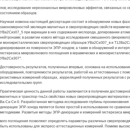
лов; исследование нерезонансных микроволновых эффектов, связанных со 
состоянием образцов.
Научная новизна настоящей диссертации состоит в обнаружении новых фаз
закономерностей эволюции магнитных и сверхпроводящих свойств керамиче
УВа2Сиз07_5 при вариации в них содержания кислорода, допировании атом
нейтронами; в развитии нового мётода исследования смешанного (вихревого
и монокристаллических сверхпроводящих образцов УВа2Си307_в и Т12Ва2
декорирования их поверхности ЭПР-зондом; а также в обнаружений и интер
гистерезиса микроволнового поглощения в керамических и монокристалличес
УВа2Си307^.
Достоверность результатов, полученных впервые, основана на использовани
оборудования, повторяемости результатов, работой на аттестованных с пом
резистивных измерений образцах, .корреляцией полученных результатов с р
исследовательских групп.
Практическая ценность данной работы заключается в получении достоверн
магнитных и транспор-тнь1х свойствах новых сверхпроводящих материалов н
Ва-Са-Си-0. Разработанная методика исследования глубины проникновения 
декорации ЭПР-зонгда является более простой в использовании по сравнен
методиками. Развитые методы ЭПР-декорации и измерений гистерезиса мик
вого поглощения позволяют определять параметры различных сверхпроводя
быть использованы для экспресс-аттестационных измерений. Помимо высоко