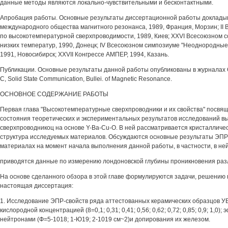
данные методы являются локально-чувствительными и бесконтактными.
Апробация работы. Основные результаты диссертационной работы докладыв
международного общества магнитного резонанса, 1989, Франция, Морзин; II
по высокотемпературной сверхпроводимости, 1989, Киев; XXVI Всесоюзном 
низких температур, 1990, Донецк; IV Всесоюзном симпозиуме "Неоднородные
1991, Новосибирск; XXVII Конгрессе АМПЕР, 1994, Казань.
Публикации. Основные результаты данной работы опубликованы в журналах С
С, Solid State Communication, Bullei. of Magnetic Resonance.
ОСНОВНОЕ СОДЕРЖАНИЕ РАБОТЫ
Первая глава "Высокотемпературные сверхпроводники и их свойства" посвя
состояния теоретических и экспериментальных результатов исследований 
сверхпроводникоц на основе Y-Ba-Cu-O. В ней рассматривается кристалличе
структура исследуемых материалов. Обсуждаются основные результаты ЭПР-
материалах на момент начала выполнения данной работы, в частности, в не
приводятся данные по измерению лондоновской глубины проникновения ра
На основе сделанного обзора в этой главе формулируются задачи, решению
настоящая диссертация:
1. Исследование ЭПР-свойств ряда аттестованных керамических образцов 
кислородной концентрацией (8=0,1; 0,31; 0,41; 0,56; 0,62; 0,72; 0,85; 0,9; 1,0)
нейтронами (Ф=5-1018; 1-Ю19; 2-1019 см~2)и допирования их железом.