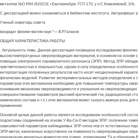
металлов УрО РАН (620219, г.Екатеринбург, ГСП-170, у л.С.Ковалевской, 1Н).
С диссертацией можно ознакомиться в библиотеке института. Автореферат ра
Ученый секретарь совета
кандидат физике-матем наук ^— В.Р.Галахов
ОБЩАЯ ХАРАКТЕРИСТИКА РАБОТЫ
. Актуальность темы. Данная диссертация посвящена исследованию физичес
высокотемпературных сверхпроводящих материалов, в основном на основе с
помощью электронного парамагнитного резонанса (ЭПР). Метод ЭПР облада
чувствительностью и локальностью, однако в силу определенных особенност
интерпретация полученных результатов часто носит неоднозначный характе
физических моделей. Развитие экспериментальных методов определения е 
параметров этих материалов необходимо для повышения температуры свер
понимания механизма сверхпроводимости и улучшения их сверхпроводящих 
совершенствование параметров (высокий критический ток, радиационная сто
химического состава и т.п.) этих материалов может сыграть важную роль дл
применения.
Основпой целью данной работы является исследование особенностей состо
подсистемы соединений на основе У-Ва-Си-О методом ЭПР: получение темп
зависимостей параметров наблюдаемых ЭПР-сигна-лов от естественных пар
ЭПР-меток, нанесенных искусственно на поверхность сверхпроводящих обра
локализации магнитных моментов при отжиге, допировании "Ге и облучении 