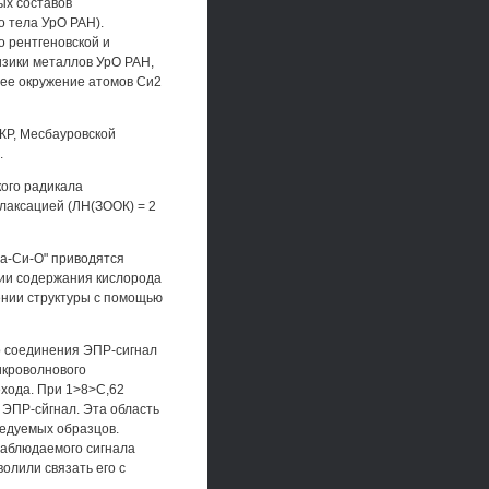
ых составов
о тела УрО РАН).
 рентгеновской и
изики металлов УрО РАН,
шее окружение атомов Си2
КР, Месбауровской
.
кого радикала
лаксацией (ЛН(ЗООК) = 2
Ва-Си-О" приводятся
ии содержания кислорода
чении структуры с помощью
о соединения ЭПР-сигнал
икроволнового
хода. При 1>8>С,62
 ЭПР-сйгнал. Эта область
ледуемых образцов.
аблюдаемого сигнала
олили связать его с