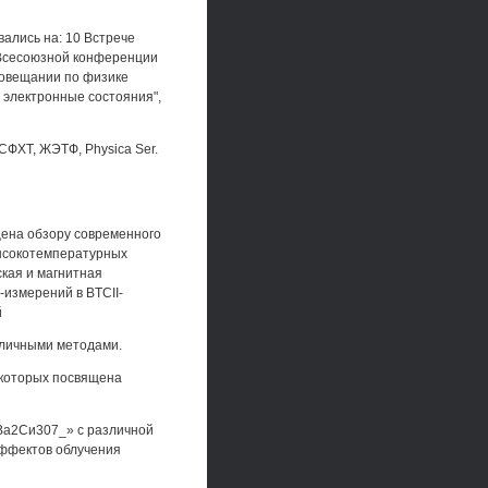
ались на: 10 Встрече
 Всесоюзной конференции
совещании по физике
 электронные состояния",
ФХТ, ЖЭТФ, Physica Ser.
щена обзору современного
высокотемпературных
ская и магнитная
измерений в BTCII-
й
зличными методами.
 которых посвящена
УВа2Си307_» с различной
; эффектов облучения