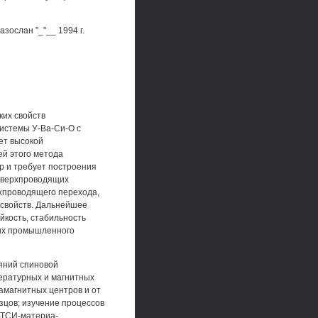
зослан "_"__ 1994 г.
ких свойств
истемы У-Ва-Си-О с
ет высокой
ей этого метода
р и требует построения
сверхпроводящих
хпроводящего перехода,
свойств. Дальнейшее
йкость, стабильность
я их промышленного
яний спиновой
ературных и магнитных
амагнитных центров и от
зцов; изучение процессов
ВТСИ-материа-