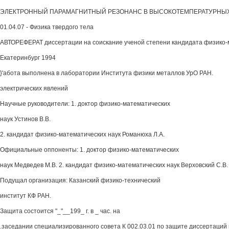
ЭЛЕКТРОННЫЙ ПАРАМАГНИТНЫЙ РЕЗОНАНС В ВЫСОКОТЕМПЕРАТУРНЫ
01.04.07 - Физика твердого тела
АВТОРЕФЕРАТ диссертации на соискание ученой степени кандидата физико-
Екатеринбург 1994
}'абота выполнена в лаборатории Института физики металлов УрО РАН.
электрических явлений
Научные руководители: 1. доктор физико-математических
наук Устинов В.В.
2. кандидат физико-математических наук Романюха Л.А.
Официальные оппоненты: 1. доктор физико-математических
наук Медведев М.В. 2. кандидат физико-математических наук Верховский С.В.
Подущал организация: Казанский физико-технический
институт КФ РАН.
Защита состоится "_"__199_ г. в _ час. на
.заседании специализированного совета К 002.03.01 по защите диссертаций