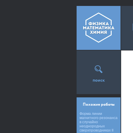
поиск
Похожие работы
Форма линии
магнитного резонанса
в случайно
неоднородных
сверхпроводниках II