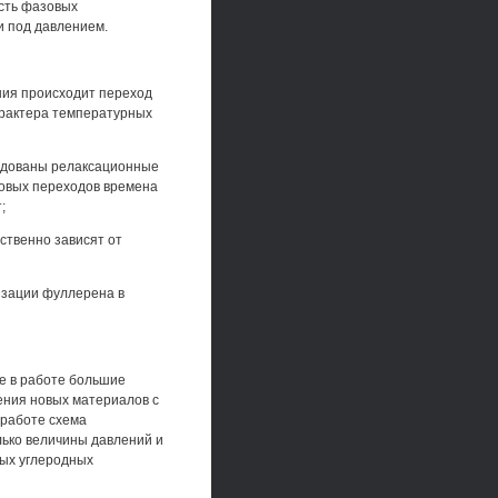
сть фазовых
и под давлением.
ния происходит переход
арактера температурных
ледованы релаксационные
зовых переходов времена
;
ственно зависят от
изации фуллерена в
е в работе большие
ения новых материалов с
 работе схема
ько величины давлений и
вых углеродных