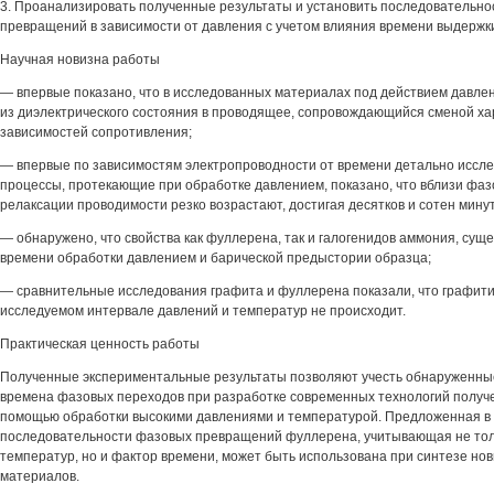
3. Проанализировать полученные результаты и установить последовательно
превращений в зависимости от давления с учетом влияния времени выдержк
Научная новизна работы
— впервые показано, что в исследованных материалах под действием давле
из диэлектрического состояния в проводящее, сопровождающийся сменой х
зависимостей сопротивления;
— впервые по зависимостям электропроводности от времени детально исс
процессы, протекающие при обработке давлением, показано, что вблизи фа
релаксации проводимости резко возрастают, достигая десятков и сотен минут
— обнаружено, что свойства как фуллерена, так и галогенидов аммония, суще
времени обработки давлением и барической предыстории образца;
— сравнительные исследования графита и фуллерена показали, что графит
исследуемом интервале давлений и температур не происходит.
Практическая ценность работы
Полученные экспериментальные результаты позволяют учесть обнаруженны
времена фазовых переходов при разработке современных технологий получ
помощью обработки высокими давлениями и температурой. Предложенная в
последовательности фазовых превращений фуллерена, учитывающая не тол
температур, но и фактор времени, может быть использована при синтезе но
материалов.