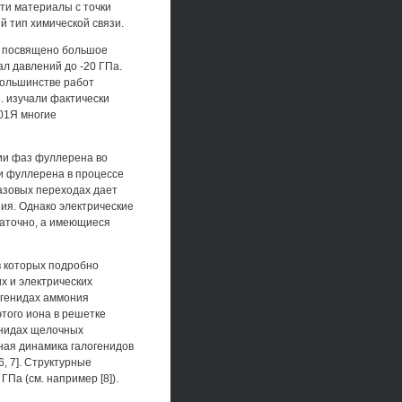
ти материалы с точки
 тип химической связи.
е посвящено большое
ал давлений до -20 ГПа.
большинстве работ
. изучали фактически
01Я многие
ии фаз фуллерена во
и фуллерена в процессе
фазовых переходах дает
ия. Однако электрические
таточно, а имеющиеся
в которых подробно
х и электрических
логенидах аммония
того иона в решетке
енидах щелочных
ая динамика галогенидов
, 7]. Структурные
Па (см. например [8]).