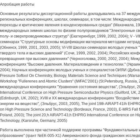
Апробация работы
Основные результаты диссертационной работы докладывались на 37 междун
региональных конференциях, школах, семинарах, в том числе: Международн
переходы и критические явления в конденсированных средах" (Махачкала, 199
международных зимних школах по физике полупроводников "Электронные с
полу- и сверхпроводниковых структур" (Екатеринбург, 1999, 2002, 2004); V - V
семинарах "Структурные основы модификации материалов методами нетрад
(Обнинск, 1999, 2001, 2003, 2005); VI-VIII Школах-семинарах молодых учены
твердого тела и высоких давлений" (Сочи, 1999, 2002, 2004); Российских ко
превращения при высоких давлениях" (Черноголовка, 2000, 2002, 2004); Ме
конференциях "Высокие давления. Материаловедение и технологии." (Украина
2004); Научных конференциях молодых ученых и специалистов ОИЯИ (Дубна, 2
Pressure Softool On Chemistry, Biology, Materials Science and Techniques (Warsaw
Workshop "Fullerenes and Atomic Clusters" (IWFAC'2001) (St.Petersburg, Russia, 2
международных конференциях "Уравнения состояния вещества", (Эльбрус, 200
International Conference on High Pressure Semiconductor Physics (Guilford, UK,
(Edinburgh, UK, 2002); XVIII и XX международных конференциях "Воздействи
энергии на вещество", (Эльбрус, 2003, 2005), The joint 19th AIRAPT-41lh EHPRG
on High Pressure Science and Technology (Bordeaux, France, 2003), E-MRS Fall
Poland, 2003); The joint 20,h AIRAPT-43,h EHPRG International Conference on H
Technology, (Karsruhe, Germany, 2005)
Работа выполнена при частичной поддержке программы "Фундаментальные 
образование" (грант №ЕК-005-Х1) Американского фонда гражданских исслед