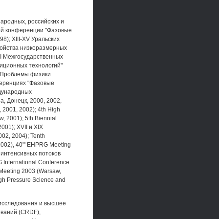
ародных, российских и
ой конференции "Фазовые
8); XIII-XV Уральских
войства низкоразмерных
III Межгосударственных
иционных технологий"
х "Проблемы физики
нференциях "Фазовые
ждународных
, Донецк, 2000, 2002,
001, 2002); 4th High
, 2001); 5th Biennial
001); XVII и XIX
2, 2004); Tenth
 2002), 40"' EHPRG Meeting
е интенсивных потоков
 International Conference
 Meeting 2003 (Warsaw,
igh Pressure Science and
исследования и высшее
ований (CRDF),