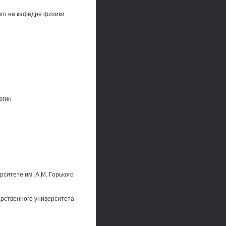
ого на кафедре физики
югин
ситете им. A.M. Горького
арственного университета