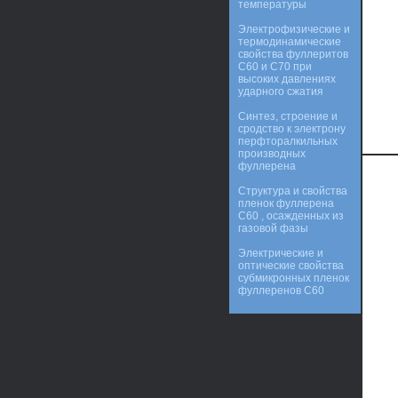
температуры
Электрофизические и
термодинамические
свойства фуллеритов
С60 и С70 при
высоких давлениях
ударного сжатия
Синтез, строение и
сродство к электрону
перфторалкильных
производных
фуллерена
Структура и свойства
пленок фуллерена
С60 , осажденных из
газовой фазы
Электрические и
оптические свойства
субмикронных пленок
фуллеренов C60