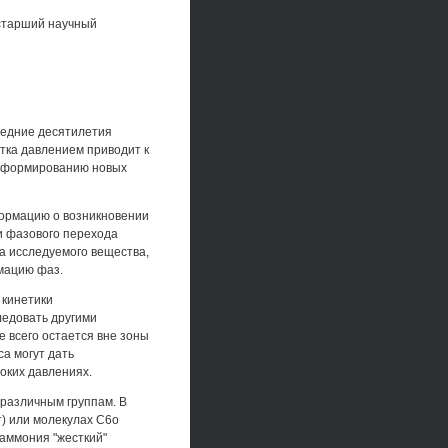
 старший научный
ледние десятилетия
тка давлением приводит к
 к формированию новых
формацию о возникновении
и фазового перехода
а исследуемого вещества,
мацию фаз.
 кинетики
ледовать другими
 всего остается вне зоны
а могут дать
оких давлениях.
 различным группам. В
) или молекулах С6о
 аммония "жесткий"