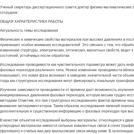
Ученый секретарь диссертационного совета доктор физико-математических
сотрудник
ОБЩАЯ ХАРАКТЕРИСТИКА РАБОТЫ
Актуальность темы исследования
Физические и химические свойства материалов при высоких давлениях в пос
привлекают особое внимание исследователей. Это связано с тем, что обрабо
изменению структуры, электрических, оптических, магнитных свойств, ведет
состояний, устойчивых после обработки.
Исследование проводимости как чувствительного параметра может дать ин
фазовых переходов различного типа. Резкое изменение проводимости вблиз
показывает, что новая фаза возникает в заведомо значительной части объем
тогда как структурные исследования могут фиксировать локальную трансфор
Изучение зависимости проводимости от времени дает возможность изучения
инициированных давлением фазовых переходов, которую весьма трудно исс
методами Отметим, что при структурных исследованиях фактор времени чаще
внимания экспериментаторов. Таким образом, исследования явлений перенос
дополнительную и существенную информацию о фазовых переходах при выс
В качестве объектов исследований выбраны материалы, относящиеся к двум
углеродных материалах имеются сильные ковалентные связи в слоях (графит
(фуллерен) и слабые ван-дер-ваальсовские связи между ними. В галогенидах