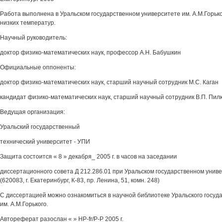
Работа выполнена в Уральском государственном университете им. А.М.Горьк
низких температур.
Научный руководитель:
доктор физико-математических наук, профессор А.Н. Бабушкин
Официальные оппоненты:
доктор физико-математических наук, старший научный сотрудник М.С. Каган
кандидат физико-математических наук, старший научный сотрудник В.П. Пил
Ведущая организация:
Уральский государственный
технический университет - УПИ
Защита состоится « 8 » декабря_ 2005 г. в часов на заседании
диссертационного совета Д 212.286.01 при Уральском государственном универ
(620083, г. Екатеринбург, К-83, пр. Ленина, 51, комн. 248)
С диссертацией можно ознакомиться в научной библиотеке Уральского госуд
им. А.М.Горького.
Автореферат разослан « » HP-fr/P-P 2005 г.