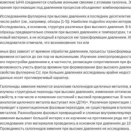
комплекс ЫН4 соединяется слабыми ионными связями с атомами галогена. Э
зрения протекающих под давлением процессов объединяет комбинированный
Исследованиям фуллерена при высоких давлениях в последнее десятилети
число работ (см., например, обзоры [1-5]). Наиболее подробно изучен интерв
Исследовалась, в основном, структура различных фаз высокого давления. В 
образцы предварительно спекали при высоких давлениях и температурах, т.е
новый материал, а не исходный в процессе ею трансформации давлением. Х
исследователи отмечали, что возникновение тех или
иных фаз зависит от времени обработки давлением, процессы трансформац
времени остаются до сих пор не выясненными. Изучение электропроводност
его перестройки давлением и, в частности, релаксации сопротивления при 
возможность учесть фактор времени при формировании фаз высокого давлен
свойства фуллерена С(/, при больших давлениях исследованы крайне недос
данные носят противоречивый характер.
Галогениды аммония являются аналогами галогенидов щелочных металлов, 
изучены структурные переходы при высоких давлениях, изменения оптически
свойств, в том числе и появление состояний с высокой проводимостью. В га
аналогом щелочного металла выступает ион (Д7/4)+. Различная ориентация э
приводит к ориентационным фазовым переходам, не существующим в галог
металлов. Разнообразие фазовых превращений и сложная внутримолекулярн
аммония вызывает большой интерес к их изучению на протяжении ряда лет [6
исследования этих материалов проводились в основном при давлениях до 10 Г
Проводимость галогенидов аммония при высоких давлениях не исследована.