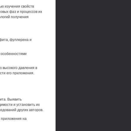
ью изучения свойств
овых фаз и процессов их
ологий получения
афита, фуллерена и
 особенностями
 высокого давления в
сти его приложения.
ита. Выявить
имости и установить их
едований других авторов.
о приложения на