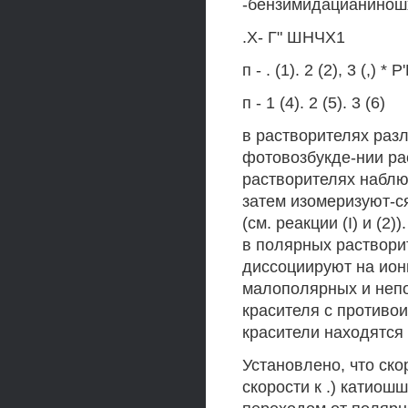
-бензимидацианиношх 
.Х- Г" ШНЧХ1
п - . (1). 2 (2), 3 (,) * Р
п - 1 (4). 2 (5). 3 (6)
в растворителях разл
фотовозбукде-нии ра
растворителях наблю
затем изомеризуют-ся
(см. реакции (I) и (2
в полярных раствори
диссоциируют на ионы
малополярных и непо
красителя с противо
красители находятся 
Установлено, что ско
скорости к .) катиош