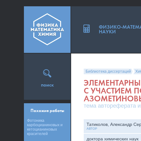
ФИЗИКО-МАТЕМ
НАУКИ
Библиотека диссертаций
Хи
ЭЛЕМЕНТАРНЫ
поиск
С УЧАСТИЕМ 
АЗОМЕТИНОВЫ
тема автореферата и
Похожие работы
Фотоника
Татиколов, Александр Се
карбоцианиновых и
АВТОР
кетоцианиновых
красителей
доктора химических наук