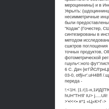
мероциннины) и в Ин
Укрьл!ь: (шдоциннин
несимметричные инц
были предоставлены
"Кодак" (Гочестер, 
синтезированы в инс
методом исследовани
сшктров поглощения 
точных продуктов, Ol
фотометрической реги
гшуль<:но!о фут"лис!
6 С. Дач {кгГЙСЛ'рн
03-0, otfji«r'.uH4Bfl
переда -
!:<1Н. |1.г|1-н,1ИД(
hUH"TH!ll' IU> j.....Uli!
>'•!<<• я*1 «Ц«К>Г->