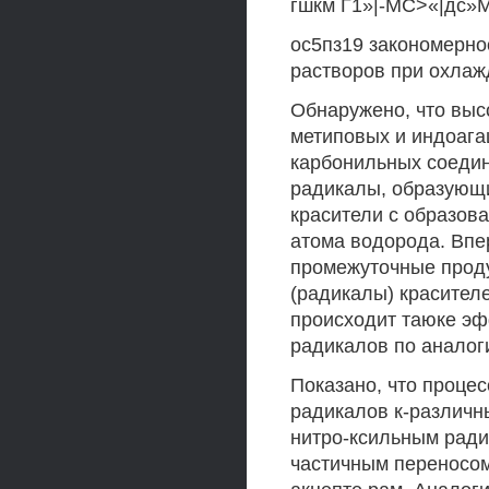
гшкм Г1»|-МС>«|дс»ММ
ос5пз19 закономерно
растворов при охлаж
Обнаружено, что выс
метиповых и индоага
карбонильных соедине
радикалы, образующ
красители с образов
атома водорода. Впе
промежуточные проду
(радикалы) красител
происходит таюке э
радикалов по аналог
Показано, что проце
радикалов к-различн
нитро-ксильным ради
частичным переносом