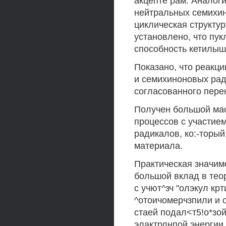
акцепте рам. Аналог
нейтральных семихин
циклическая структур
установлено, что пу
способность кетилыш
Показано, что реакц
и семихиноновых рад
согласованного пере
Получен большой мас
процессов с участие
радикалов, ко:-торый
материала.
Практическая значим
большой вклад в тео
с учют^зч "олэкул крт
^отоичомерчзпили и 
стаей подал<т5!о*зой
элактрлнпой энергии 