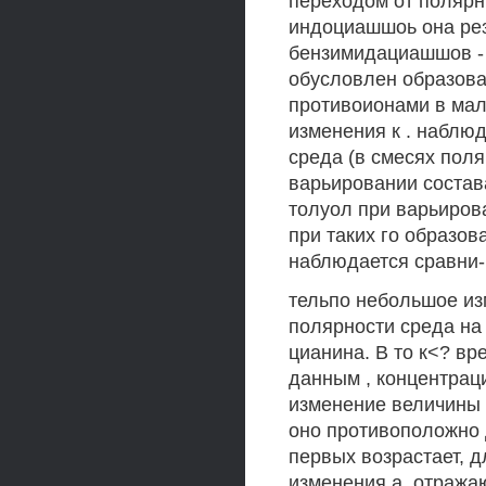
переходом от полярн
индоциашшоь она резк
бензимидациашшов - 
обусловлен образова
противоионами в ма
изменения к . наблю
среда (в смесях пол
варьировании состав
толуол при варьирова
при таких го образо
наблюдается сравни-
тельпо небольшое из
полярности среда на
цианина. В то к<? вр
данным , концентрац
изменение величины 
оно противоположно 
первых возрастает, 
изменения а. отражаю