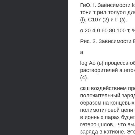
ГиО. I. Зависимости l
тони т рил-толуол для
(i), С107 (2) и Г (з).
о 20 4-0 60 80 100 т, 
Рис. 2. Зависимости В
а
log Ао (ь) процесса 
растворителей ацетони
(4).
скш воздействием про
положительный заряд
образом на концевых
полимотиновой цепи (
в ионных парах будет
гетероцшлов,- что в
заряда в катионе. Эт