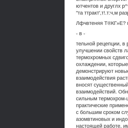
ютчентов и друглх р^
"та ттракт',т!.т:ч,м раз
Лфчвтеняя Т®КГ»Е? про
- в -
тельной рецепции, в
улучшении свойств л
термохромных сдвиго
охлаждении, которые
демонстрируют новые
взаимодействия раст
вносят существенный
взаимодействий. Об
сильным термохром-
практические примен
с большим сроком сл
азомвтиновых и индо
настоящей работе, и