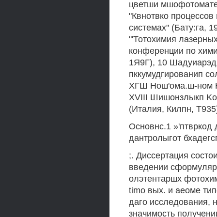
цветши мшофотоматер
"Квнотвко процессов 
системах" (Бату:га, 
"'Тотохимия лазерных
конференции по хими
1Я9Г), 10 Шадуиарэдя
пккумудгированип сол
ХГШ Нош'ома.ш-ном К/
XVIII Шишонзлыкп Konip
(Италия, Килпн, Т935
Основнс.1 »'птвркод 
дантролыгот бхадегс
;. Диссертация состо
введении сформуляро
олэтентаршх фотохим
timo вых. и аеоме тип
даго исследования, н
значимость получении