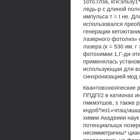
1ото.глза, кги:эльэу
лвдь-р с длиной полн
импульса т = I не. 
использовался преоб
генерации кетоютани
лазерного фотолиз» 
лазера (к = 530 им, г
фотохимии 1,Г-ди-эт
применялась установ
использующая для во
синхронизацией мод (к
Квантовохюяпеские р
ППДП/2 в катионах и
пмкмэтшов, s также 
кндоб?из1»чпзщ!ашшо
химии Акадеиии наук
потенциалышх позерк
несимметричны* циан