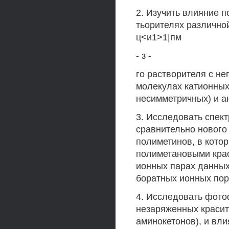
2. Изучить влияние п
тьорителях различной
ц<и1>1|пм
- з -
го растворителя с н
молекулах катионных
несимметричных) и а
3. Исследовать спек
сравнительно нового
полиметинов, в кото
полиметановыми крас
ионных парах данных
боратных ионных пор
4. Исследовать фото
незаряженных красит
аминокетонов), и вл