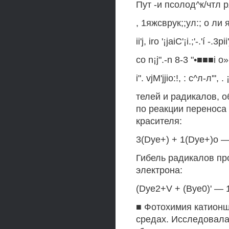
Пут -и псолод^к/чтл ря
, 1яжсврук;;ул:; о ли я
ii'j, iro '¡jaiC'¡i.;'-.'í -
со n¡j".-n 8-3 "•■■■i о», 
i". vjM'jjio:!, : с^л-л'", .
телей и радикалов, 
по реакции переноса
красителя:
3(Dye+) + 1(Dye+)o —*
Гибель радикалов пр
электрона:
(Dye2+V + (Bye0)' — 
■ Фотохимия катион
средах. Исследовала