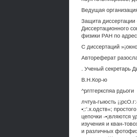
Ведущая организация
Защита диссертации с
Диссертационного со
физики РАН по адресу
С диссертаций »¡окн
Автореферат разослал
. Ученый секретарь Д
В.Н.Кор-ю
^рлтгеркспяа рдьоги
лчтуа-гыюсть ¡¡рсО.
•;:'.х.одств«; прост
цепочки -•¡вляются 
изучения и кван-тов
и различных фотофиз