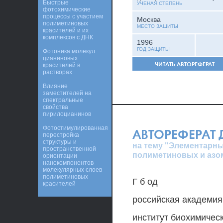
Быстрые
УЧЕНАЯ СТЕПЕНЬ
фотохимические
процессы с участием
Москва
полиметиновых
МЕСТО ЗАЩИТЫ
красителей и их
комплексов с ДНК
1996
ГОД ЗАЩИТЫ
Фотоника молекул
цианиновых
ЧИТАТЬ АВТОРЕФЕРАТ
красителей в
растворах
Влияние
заместителей на
спектральные
свойства
пирилоцианинов
Фотостимулированная
АВТОРЕФЕРАТ
перестройка
структуры и
на тему "Элементарн
пространственной
полиметиновых и азо
ориентации
нанокомпонентов
молекулярных слоев
полиметиновых
Г б од
красителей
российская академия
институт биохимичес