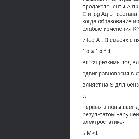
предэкспоненты А пр
Е и log Aq от состав
когда образование и
слабые изменения К^
и log А . В смесях с п
° о а ° о ° 1
вятся резкими под в
сдвиг равновесия в 
влияет на S длл бен
а
первых и повышает д
результатом нарушен
электростатике-
ь М>1