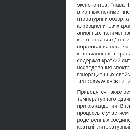
экспонентов. Глава I
в ионных полиметнпсЛ
пторатуринй обзор, а
карбоциениновчх кра
анионных полиметтюп
как в поляриях,' тек
образования погатчх 
кетоцианнновнх крас
содержат краткий лит
исследования спектр
генерационных свойств
,JoTOJtWWIi>CKF7. И
Приводятся также ре
температурного сдви
при охлаждении. В г
процессы с участием
родственных соедине
краткий литературный