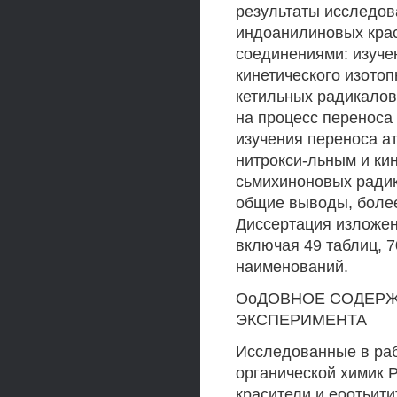
результаты исследов
индоанилиновых кра
соединениями: изуче
кинетического изото
кетильных радикалов
на процесс переноса
изучения переноса а
нитрокси-льным и ки
сьмихиноновых радик
общие выводы, более 
Диссертация изложен
включая 49 таблиц, 
наименований.
ОоДОВНОЕ СОДЕРЖА
ЭКСПЕРИМЕНТА
Исследованные в раб
органической химик 
красители и еоотьит