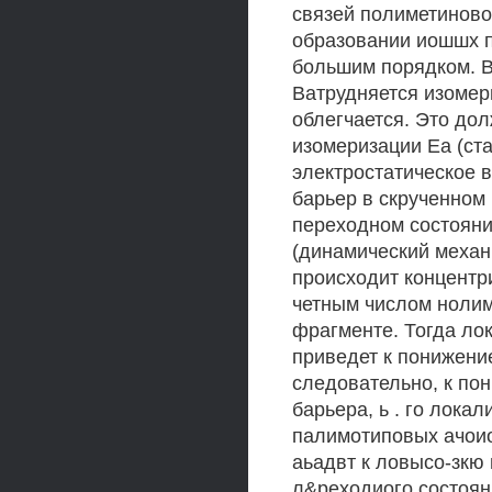
связей полиметиново
образовании иошшх п
большим порядком. В
Ватрудняется изомер
облегчается. Это до
изомеризации Еа (ст
электростатическое 
барьер в скрученном
переходном состояни
(динамический механи
происходит концентр
четным числом нолим
фрагменте. Тогда ло
приведет к понижение
следовательно, к по
барьера, ь . го лока
палимотиповых ачоио
аьадвт к ловысо-зкю
л&реходиого состоян