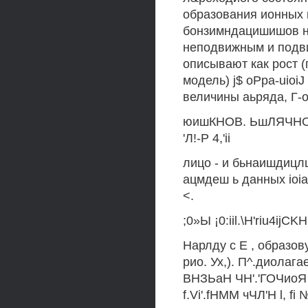
образования ионных 
бонзимндацишишов н
неподвижным и подви
описывают как рост (
модель) j$ oPpa-uioiJ
величины аьряда, Г-о
юишКНОВ. ЬшЛЯЧНО
'Л!-Р 4,'ii
лицо - и бьнаишдицл
ацмдеш ь данных ioia
<.
;0»Ы ¡0:iil.\H'riu4ij
Нарлду с Е , образову
рио. Ух,). П^.диолагает
ВНЗЬаН ЧН'.'ГОЧиоЯ дед
f.Vi'.fHMM чЧЛ'Н l, fi №.