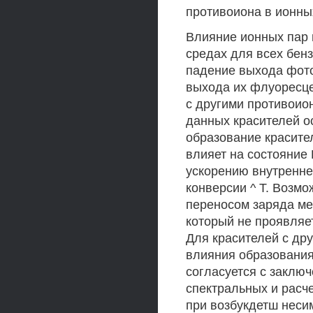
противоиона в ионны
Влияние ионных пар 
средах для всех бен
падение выхода фото
выхода их флуоресце
с другими противоио
данных красителей о
образование красите
влияет на состояние 
ускорению внутренне
конверсии ^ Т. Возмо
переносом заряда меж
который не проявляе
Для красителей с др
влияния образования
согласуется с заклю
спектральных и расч
при возбукдетш неси