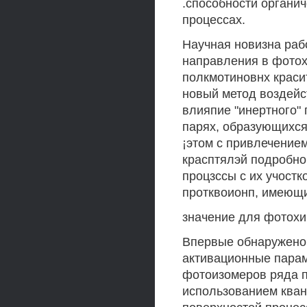
.способности органи
процессах.
Научная новизна рабо
направления в фотох
полкмотиновнх краси
новый метод воздейс
влияпие "инертного"
парях, образующихся
¡этом с привлечение
красптялэй подробно
процзссы с их учост
протквоионп, имеющ
значение для фотохи
Впервые обнаружено 
активационные парам
фотоизомеров ряда п
использованием кван