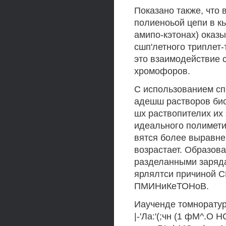
Показано также, что
полиеноьой цепи в кь
амипо-кэтонах) оказы
сшп'летного триплет
это взаимодействие 
хромофоров.
С использованием сп
адешш растворов бис-
шх раствопителих их 
идеального полимети
вятся более выравне
возрастает. Образов
разделанными заряда
ярлялтси причиной 
ПМИНиКеТОНоВ.
Иаученде томноратурн
|-'Ла:'(;чн (1 фМ^.О НС- 