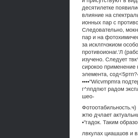
и присутствуют в вид
десятилетке появили
влияние на спектрал
ионных пар с против
Следовательно, мокн
пар и на фотохимичес
за исклпчэкиом особ
противоионаг.'Л (рабо
изучено. Следует твк
сирокоо применение в
элемента, сод<5ртп?
••••"Wicvmpmra подте
г^лпдпют радом эксп
шео-
Фотоотабильность.ч) 
жтю дчлает актуальн
•"гадок. Таким образо
лвкулах циашшов и в