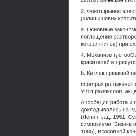
фотохимические щюце
2. Фоютшрынос элект
¡шлишишових красит
a. Основные законом
поглощения растворо
кетоциннинов) при о
4. Механизм (¡ютоо
красителей в присут
b. Китлшш реакций п
mtornpux рл.гажаяоп 
У!!1я ралякялоп, акц
Апробация работа и 
докладывались на IV
(Ленинград, 1951; Су
симпозиуме "Зизика 
1085), Всосогшой ко