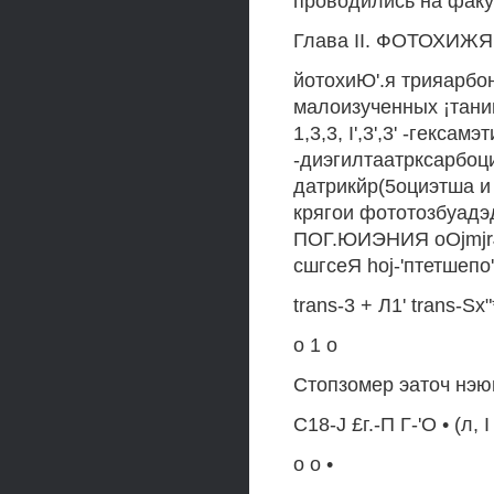
проводились на факул
Глава II. ФОТОХИ
йотохиЮ'.я трияарбо
малоизученных ¡тани
1,3,3, I',3',3' -гекс
-диэгилтаатрксарбоциа
датрикйр(5оциэтша и 
крягои фототозбуадэ
ПОГ.ЮИЭНИЯ oOjmjrJ
сшгсеЯ hoj-'птетшепо'
trans-3 + Л1' trans-Sx"*-
о 1 о
Стопзомер эаточ нэю
C18-J £г.-П Г-'О • (л, I
о о •