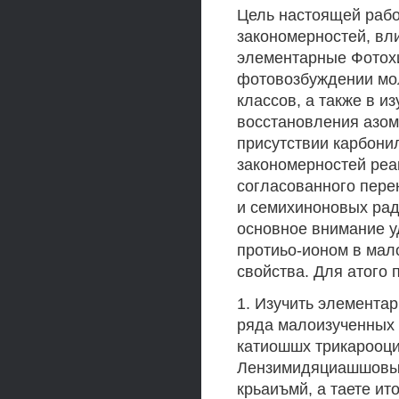
Цель настоящей рабо
закономерностей, вл
элементарные Фотох
фотовозбуждении мо
классов, а также в 
восстановления азо
присутствии карбони
закономерностей реа
согласованного пере
и семихиноновых рад
основное внимание у
протиьо-ионом в мал
свойства. Для атого
1. Изучить элемента
ряда малоизученных 
катиошшх трикарооциа
Лензимидяциашшовы
крьаиъмй, а таете ит