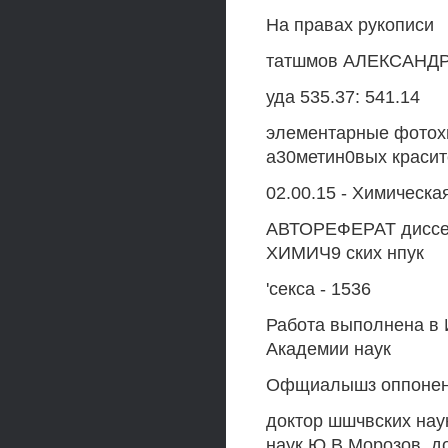
На правах рукописи
татшмов АЛЕКСАНДР
уда 535.37: 541.14
элементарные фотохи
а30метин0вых красит
02.00.15 - Химическа
АВТОРЕФЕРАТ диссер
ХИМИЧ9 ских нпук
'секса - 1536
Работа выполнена в 
Академии наук
Офщиалышз оппонен
доктор шшчвских нау
наук Ю.В.Морозов, д