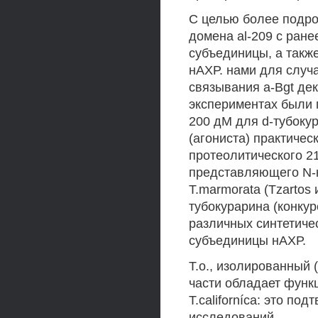
С целью более подро
домена al-209 с ран
субъединицы, а такж
нАХР. нами для случ
связывания a-Bgt дек
экспериментах были 
200 дМ для d-тубоку
(агониста) практичес
протеолитического 2
представляющего N-
T.marmorata (Tzartos
тубокурарина (конкур
различных синтетиче
субъединицы нАХР.
Т.о., изолированный 
части обладает функ
T.californíca: это по
исследований.