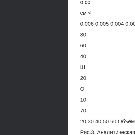
о со
см <
0.006 0.005 0.004 0.0
80
60
40
Ш
20
О
10
70
20 30 40 50 60 Объ
Рис.3. Аналитическ