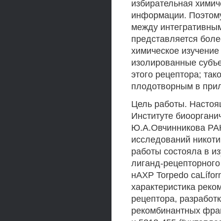
избирательная химич
информации. Поэтом
между интегративным
представляется боле
химическое изучение 
изолированные субъ
этого рецептора; так
плодотворным в прил
Цель работы. Настоя
Институте биооргани
Ю.А.Овчинникова РА
исследований никоти
работы состояла в и
лиганд-рецепторного
нАХР Torpedo caLífor
характеристика реко
рецептора, разработк
рекомбинантных фраг