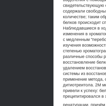
свидетельствующую о
содержали свободных
количестве; таким об
белков происходит с
Наблюдавшиеся в ход
изменения в хромато
с медленным "перебо
изучения возможност
степенью хроматогра
различные способы р
восстановление бел
удалением восстанов
системы из восстано
применение метода, 
дитиотреитола. 2М м
привели к успеху: бе
преципитировался в 
ренатурации, причём 