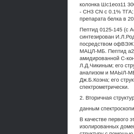
колонка Шс1еоз11 30
- СН3 CN с 0.1% ТГА;
препарата белка в 20
Пептид 0125-145 (с 
синтезирован И.Л.Р
посредством офВЭЖХ
МАЦЛ-МБ. Пептид а23
амидированной С-кон
Л.Д.Чикиным; его ст
анализом и МАЫЛ-МБ.
Дж.Б.Коэна; его стру
спектрометрически.
2. Вторичная структу
данным спектроскопи
В качестве первого э
изолированных домен
структуру с помощью 