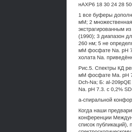
нАХР6 18 30 24 28 50
1 все буферы дополн
мМ; 2 множественная
экстрагированным из
(1990); 3 диапазон д
260 нм; 5 не определя
мМ фосфате Na. рН 7.
холата Na. приведённо
Рис.5. Спектры КД ре
мМ фосфате Ма. рН 7.
Dch-Na; Б: al-209pQE
Na. рН 7.3. с 0,2% SD
а-спиральной конфо
Когда наши предвари
конференции Междуна
список публикаций), 
спектроскопическому