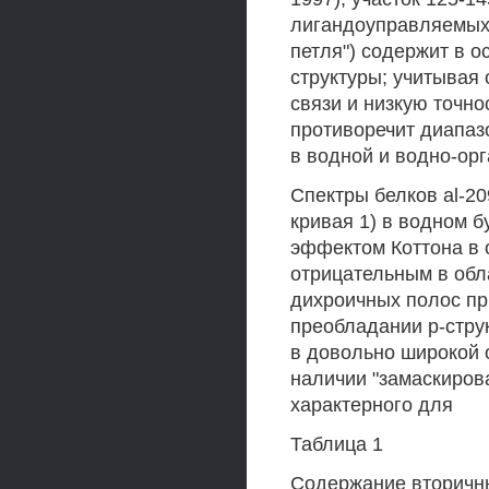
лигандоуправляемых 
петля") содержит в о
структуры; учитывая
связи и низкую точно
противоречит диапаз
в водной и водно-орг
Спектры белков al-209
кривая 1) в водном 
эффектом Коттона в о
отрицательным в обл
дихроичных полос пр
преобладании p-стру
в довольно широкой о
наличии "замаскирова
характерного для
Таблица 1
Содержание вторичны