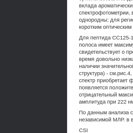
вклада ароматически
спектрофотометрии, 
однородны; для реги
коротким оптическим 
Для пептида СС125-1
полоса имеет максиму
свидетельствует о п
время довольно низк
наличии значительной
структура) - см.рис.
спектр приобретает ф
появляется положите
отрицательный макси
амплитуда при 222 нм
По данным анализа с
независимой МЛР. в 
CSI