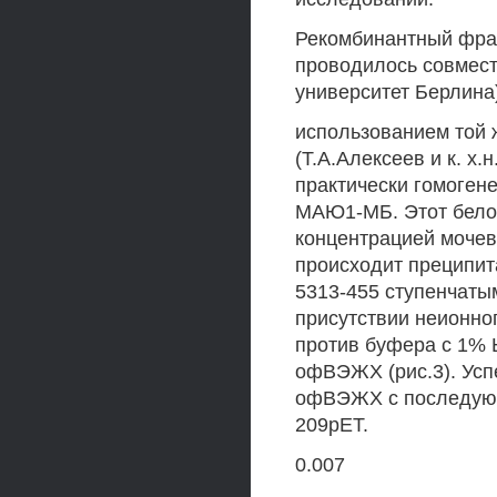
Рекомбинантный фраг
проводилось совмест
университет Берлина)
использованием той 
(Т.А.Алексеев и к. х
практически гомоген
МАЮ1-МБ. Этот белок
концентрацией мочев
происходит преципит
5313-455 ступенчаты
присутствии неионн
против буфера с 1% 
офВЭЖХ (рис.3). Усп
офВЭЖХ с последующ
209рЕТ.
0.007