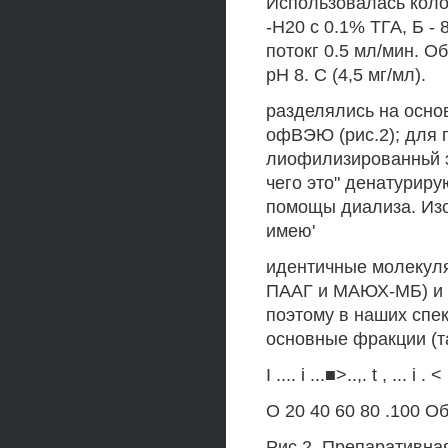
Использовалась коло
-Н20 с 0.1% ТГА, Б -
потокг 0.5 мл/мин. О
рН 8. С (4,5 мг/мл).
разделялись на осн
офВЭЮ (рис.2); для 
лиофилизированньй э
чего это" денатурир
помощы диализа. Из
имею'
идентичные молекул
ПААГ и МАЮХ-МБ) и 
поэтому в наших спе
основные фракции (та
I .... i ...■>..,. t , ... i . < 
О 20 40 60 80 .100 О
Рис.2. Препаративна