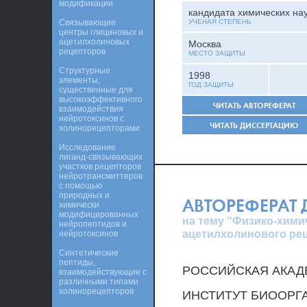
модификации
кандидата химических на
Связывающие
УЧЕНАЯ СТЕПЕНЬ
центры глициновых и
ацетилхолиновых
Москва
рецепторов
МЕСТО ЗАЩИТЫ
Структурные
1998
элементы,
ГОД ЗАЩИТЫ
существенные для
высокоэффективного
ЧИТАТЬ АВТОРЕФЕРАТ
взаимодействия
нейротоксинов с
ЧИТАТЬ ДИССЕРТАЦИЮ
холинорецепторами
Исследование
лиганд-связывающих
участков рецепторов
нейротрансмиттеров
с помощью
природных и
АВТОРЕФЕРАТ
химически
модифицированных
на тему "Физико-хим
нейропептидов и
ацетилхолинового реце
нейротоксинов
Синтетические
пептиды,
РОССИЙСКАЯ АКАД
взаимодействующие с
различными типами
холинорецепторов
ИНСТИТУТ БИООРГА