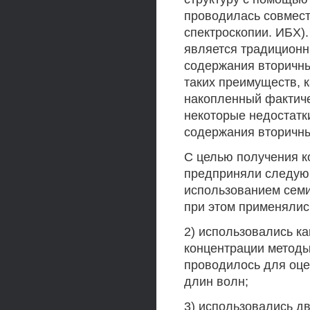
проводилась совместн
спектроскопии. ИБХ)
является традиционн
содержания вторичны
таких преимуществ, 
накопленный фактиче
некоторые недостатк
содержания вторичны
С целью получения к
предприняли следующ
использованием семи
при этом применялис
2) использовались ка
концентрации методы
проводилось для оце
длин волн;
3) использовались д