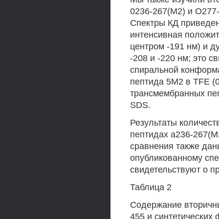
0236-267(М2) и О277
Спектры КД приведен
интенсивная положит
центром -191 нм) и д
-208 и -220 нм; это 
спиральной конформа
пептида 5М2 в TFE (01
трансмембранных пеп
SDS.
Результаты количест
пептидах а236-267(М2
сравнения также даны
опубликованному спе
свидетельствуют о п
Таблица 2
Содержание вторичны
455 и синтетических