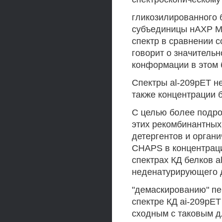
гликозилированного б
субъединицы нАХР Mu
спектр в сравнении с
говорит о значитель
конформации в этом 
Спектры al-209pET не
также концентрации б
С целью более подр
этих рекомбинантных
детергентов и орган
CHAPS в концентраци
спектрах КД белков a
неденатурирующего д
"демаскированию" пе
спектре КД ai-209pET 
сходным с таковым дл