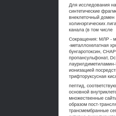
Для исследования н
синтетические фрагм
внеклеточный домен 
холинэргических лиг
канала (в том числе
Сокращения: МЛР - 
-металлохелатная хром
бунгаротоксин, CHAP
пропансульфонат, Dc
лаурилдиметиламин-М
ионизацией посредст
трифторуксусная кис
пептид, соответствую
основной внутрикле
множественные сайт
образом пост-трансл
трансмембранные сег