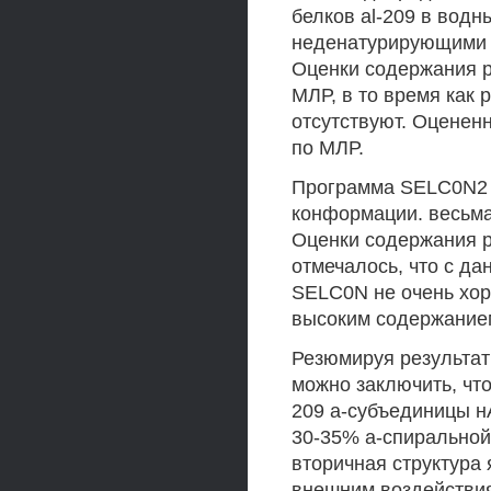
белков al-209 в водн
неденатурирующими д
Оценки содержания p
МЛР, в то время как 
отсутствуют. Оценен
по МЛР.
Программа SELC0N2 
конформации. весьма
Оценки содержания p-
отмечалось, что с д
SELC0N не очень хор
высоким содержанием
Резюмируя результат
можно заключить, чт
209 a-субъединицы нА
30-35% a-спирально
вторичная структура
внешним воздействи