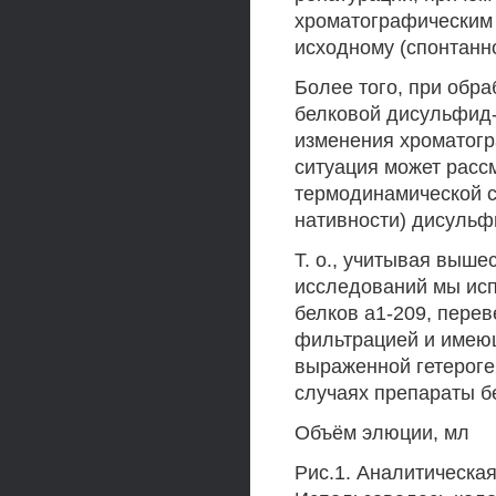
хроматографическим 
исходному (спонтанн
Более того, при обр
белковой дисульфид-
изменения хроматогр
ситуация может расс
термодинамической с
нативности) дисульф
Т. о., учитывая выш
исследований мы ис
белков а1-209, пере
фильтрацией и имею
выраженной гетероген
случаях препараты б
Объём элюции, мл
Рис.1. Аналитическ