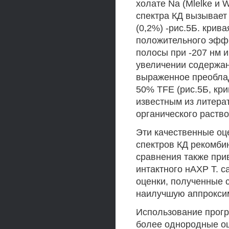
холате Na (Mlelke и 
спектра КД вызывае
(0,2%) -рис.5Б. крива
положительного эффе
полосы при -207 нм и
увеличении содержа
выраженное преобла
50% TFE (рис.5Б, кри
известным из литер
органического раство
Эти качественные о
спектров КД рекомбин
сравнения также при
интактного нАХР Т. ca
оценки, полученные 
наилучшую аппрокси
Использование прогр
более однородные оц