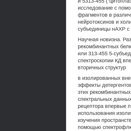
и 5313-455 ("цитопла
исследование с помо
фрагментов в различ
нейротоксинов и хол
субъединицы нАХР с
Научная новизна. Ра
рекомбинантных белк
или 313-455 5-субъед
спектроскопии КД вп
вторичных структур
в изолированных вне
эффекты детергентов
этих рекомбинантных
спектральных данных
рецептора впервые п
использования изоли
изучения пространств
помощью спектрофлю