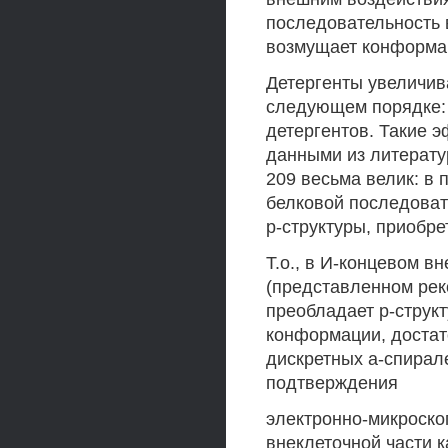
последовательность 
возмущает конформа
Детергенты увеличив
следующем порядке:
детергентов. Такие 
данными из литерату
209 весьма велик: в
белковой последоват
р-структуры, приобр
Т.о., в И-концевом 
(представленном ре
преобладает р-структ
конформации, достат
дискретных а-спирал
подтверждения
электронно-микроско
внеклеточной части к