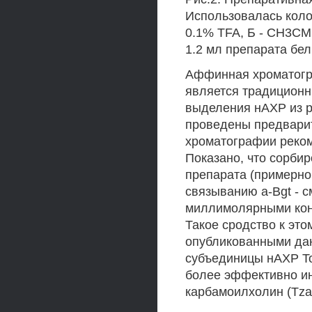
Использовалась колон
0.1% TFA, Б - СН3СМ 
1.2 мл препарата бел
Аффинная хроматогр
является традицион
выделения нАХР из р
проведены предвари
хроматографии рекомб
Показано, что сорби
препарата (примерно 
связыванию a-Bgt - 
миллимолярными конц
Такое сродство к это
опубликованными дан
субъединицы нАХР To
более эффективно ин
карбамоилхолин (Tzar