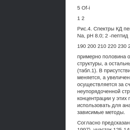
5 Of-i
1 2
Рис.4. Спектры КД пе
Na, рН 8.0; 2 -пепти
190 200 210 220 230 
примерно половина о
структуры, а остальн
(табл.1). В присутст
меняется, а увеличе
осуществляется за с
неупорядоченной стр
концентрации у этих
использовать для ан
зависимые методы.
Согласно предсказани
1997), участок 125-1