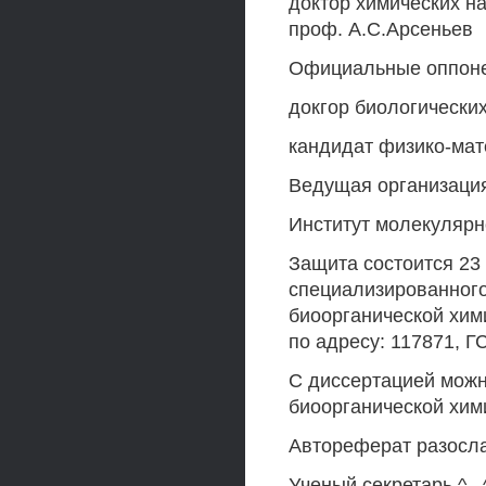
доктор химических на
проф. А.С.Арсеньев
Официальные оппон
докгор биологически
кандидат физико-мат
Ведущая организаци
Институт молекулярн
Защита состоится 23
специализированного 
биоорганической хим
по адресу: 117871, Г
С диссертацией можн
биоорганической хим
Автореферат разослан
Ученый секретарь ^ . 