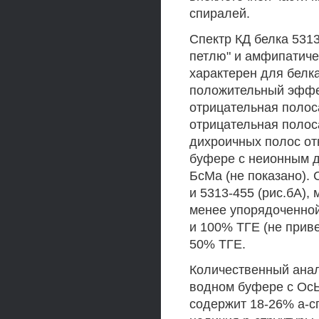
спиралей.
Спектр КД белка 531
петлю" и амфипатиче
характерен для белка
положительный эффек
отрицательная полос
отрицательная полоса
дихроичных полос отн
буфере с неионным д
БсМа (не показано). 
и 5313-455 (рис.бА),
менее упорядоченной
и 100% ТГЕ (не прив
50% ТГЕ.
Количественный анали
водном буфере с Ос
содержит 18-26% а-с