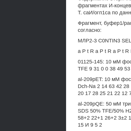
фрагментах И-концев
Т. саИ/огп1са по дан
Фрагмент, буфер1/ра
согласно:
МЛР2-3 C0NTIN3 SE
а Р t R а Р t R а Р t
01125-145: 10 мМ фос
TFE 9 31 0 0 38 49 53
al-209pET: 10 мМ фос
Dch-Na 2 14 63 42 28
20 17 28 25 21 22 12 
al-209pQE: 50 мМ три
SDS 50% TFE/50% Н20 
58+2 22+1 26+2 3±2 1
15 И 9 5 2