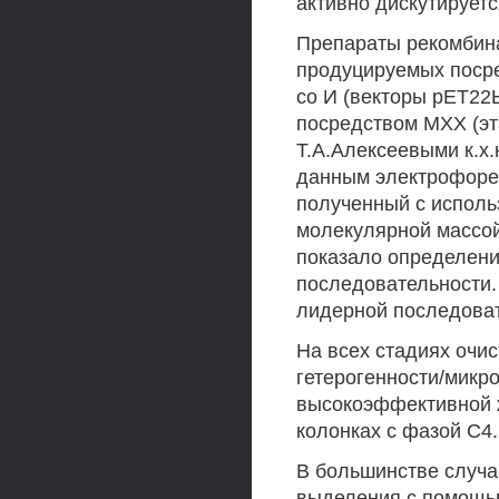
активно дискутируетс
Препараты рекомбина
продуцируемых посре
со И (векторы рЕТ22
посредством МХХ (эт
Т.А.Алексеевыми к.х.
данным электрофорез
полученный с исполь
молекулярной массой
показало определени
последовательности.
лидерной последоват
На всех стадиях очи
гетерогенности/микр
высокоэффективной 
колонках с фазой С4.
В большинстве случа
выделения с помощь