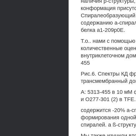
наличия р-структуры
конформация присутс
Спиралеобразующий п
содержанию а-спирал
белка а1-209р0Е.
Т.о.. нами с помощь
количественные оцен
внутриклеточном дом
455
Рис.6. Спектры КД ф
трансмембранный до
А: 5313-455 в 10 мМ ф
и О277-301 (2) в TFE.
содержится -20% а-с
формирования одной 
спиралей. а ß-структ
Мы также изучили вт