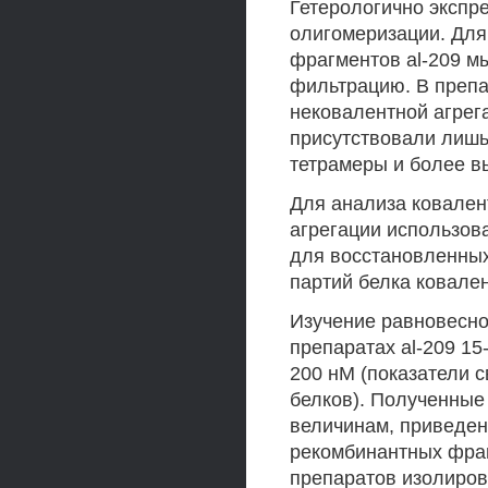
Гетерологично экспр
олигомеризации. Для
фрагментов al-209 м
фильтрацию. В препа
нековалентной агрег
присутствовали лишь
тетрамеры и более в
Для анализа ковален
агрегации использов
для восстановленных
партий белка ковален
Изучение равновесног
препаратах al-209 15
200 нМ (показатели 
белков). Полученные
величинам, приведен
рекомбинантных фраг
препаратов изолиров