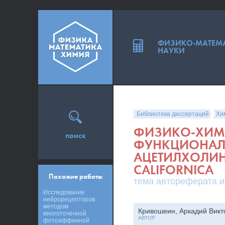
ФИЗИКО-МАТЕМ
НАУКИ
Библиотека диссертаций
Хи
ФИЗИКО-ХИМ
поиск
ФУНКЦИОНАЛ
АЦЕТИЛХОЛИН
CALIFORNICA
Похожие работы
тема автореферата и
Исследование
нейрорецепторов
методом
Кривошеин, Аркадий Викт
многоточечной
АВТОР
фотоаффинной