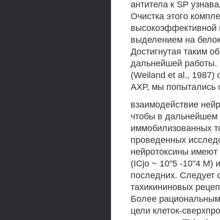
антитела к SP узнава
Очистка этого компл
высокоэффективной 
выделением на белок
Достигнутая таким об
дальнейшей работы.
(Weiland et al., 1987
АХР, мы попытались 
взаимодействие нейр
чтобы в дальнейшем
иммобилизованных то
проведенных исследо
нейротоксины имеют 
(ICjo ~ 10"5 -10"4 М)
последних. Следует о
тахикининовых рецеп
Более рациональным 
цели клеток-сверхпр