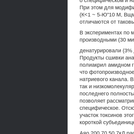
о специфическом и н
При этом для модифи
(К<1 ~ 5-Ю"10 М, Вщм
отличаются от таковы
В экспериментах по 
производными (30 мин
денатурировали (3% 
Продукты сшивки ан
полиакрил амидном г
что фотопроизводное 
натриевого канала. 
так и низкомолекуля
последнего полность
позволяет рассматри
специфическое. Отсю
участок токсинов это
короткой субъединице
Аяо 200 70 50 7кД р