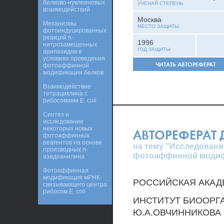
белково-нуклеиновых
УЧЕНАЯ СТЕПЕНЬ
взаимодействий
Москва
Механизмы
МЕСТО ЗАЩИТЫ
фотоиндуцированных
реакций n-
1996
нитрозамещенных
ГОД ЗАЩИТЫ
арилазидов в
условиях проведения
ЧИТАТЬ АВТОРЕФЕРАТ
фотоаффинной
модификации белков
Взаимодействие
тетрациклина с
рибосомами E. coli
Синтез и
исследование
некоторых новых
АВТОРЕФЕРАТ
фотоаффинных
реагентов на основе
на тему "Исследован
производных n-
фотоаффинной моди
азидоанилина
Фотоаффинная
модификация мРНК-
РОССИЙСКАЯ АКАД
связывающего центра
рибосом E. coli
ИНСТИТУТ БИООРГ
Ю.А.ОВЧИННИКОВА