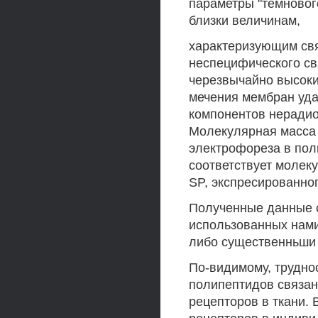
параметры "темновог
близки величинам,
характеризующим свя
неспецифического св
черезвычайно высоки
мечения мембран уда
компонентов неради
Молекулярная масса 
электрофореза в пол
соответствует молек
SP, экспресированного
Полученные данные с
использованных нами
либо существенньши
По-видимому, трудно
полипептидов связан
рецепторов в ткани.