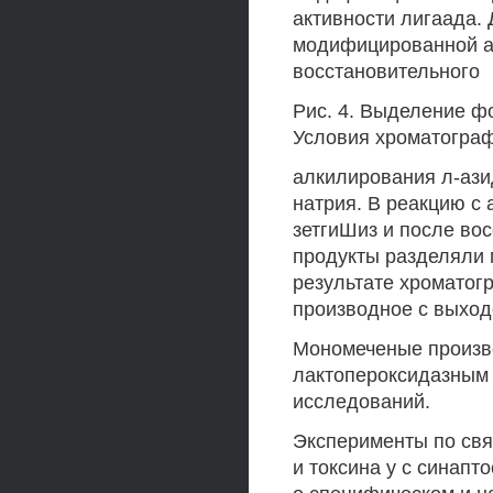
активности лигаада. 
модифицированной а
восстановительного
Рис. 4. Выделение ф
Условия хроматографии
алкилирования л-ази
натрия. В реакцию с
зетгиШиз и после во
продукты разделяли 
результате хроматог
производное с выходо
Мономеченые произв
лактопероксидазным
исследований.
Эксперименты по св
и токсина у с синапт