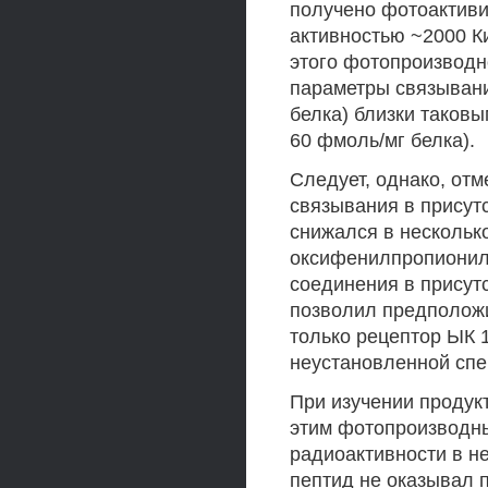
получено фотоактиви
активностью ~2000 К
этого фотопроизводн
параметры связывани
белка) близки таков
60 фмоль/мг белка).
Следует, однако, отм
связывания в присут
снижался в нескольк
оксифенилпропиониль
соединения в присут
позволил предположи
только рецептор ЫК 1
неустановленной сп
При изучении продук
этим фотопроизводн
радиоактивности в н
пептид не оказывал п