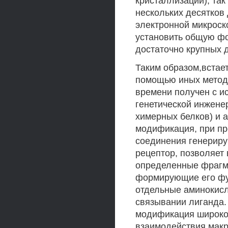
кристаллизации), так
нескольких десятков
электронной микроск
установить общую ф
достаточно крупных 
Таким образом,встае
помощью иных метод
времени получен с и
генетической инжене
химерных белков) и
модификация, при п
соединения генериру
рецептор, позволяет
определенные фрагм
формирующие его фу
отдельные аминокисл
связывании лиганда.
модификация широко
взаимодействия макр