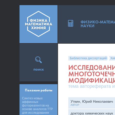
ФИЗИКО-МАТЕМ
НАУКИ
Библиотека диссертаций
Хи
ИССЛЕДОВАНИ
поиск
МНОГОТОЧЕЧ
МОДИФИКАЦ
тема автореферата и
Похожие работы
Синтез новых
Уткин, Юрий Николаевич
аффинных
АВТОР
фотореагентов на
основе аналогов ТТР
для исследования
доктора химических наук