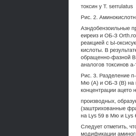
токсин y Т. serrulatus
Рис. 2. Аминокислот
Азндобензоильные п
еиреиз и ОБ-З Orth.r
реакцией с Ы-оксис
кислоты. В результа
обращенно-фазной В
аналогов токсинов а-
Рис. 3. Разделение 
Мю (А) и ОБ-З (В) на
концентрации ацето 
производных, образ
(заштрихованные фра
на Lys 59 в Мю и Lys 
Следует отметить, чт
модификации аминог