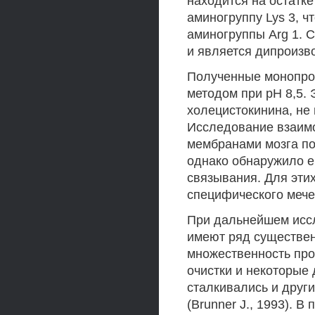
находится на остатке
аминогруппу Lys 3, ч
аминогруппы Arg 1. 
и является дипроизв
Полученные монопро
методом при рН 8,5. 
холецистокинина, не 
Исследование взаим
мембранами мозга по
однако обнаружило е
связывания. Для эти
специфического мече
При дальнейшем иссл
имеют ряд существен
множественность про
очистки и некоторые
сталкивались и друг
(Brunner J., 1993). 