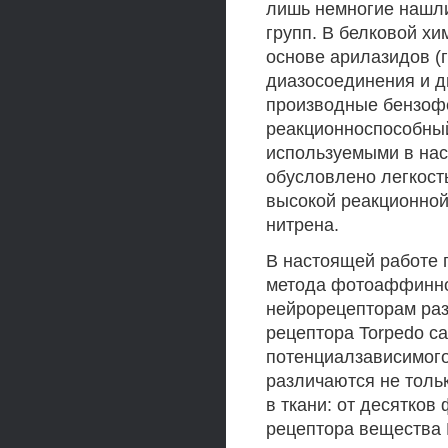
лишь немногие нашл
групп. В белковой х
основе арилазидов (
диазосоединения и д
производные бензоф
реакционноспособны
используемыми в нас
обусловлено легкост
высокой реакционной
нитрена.
В настоящей работе 
метода фотоаффинно
нейрорецепторам раз
рецептора Torpedo ca
потенциалзависимого
различаются не тольк
в ткани: от десятко
рецептора вещества 