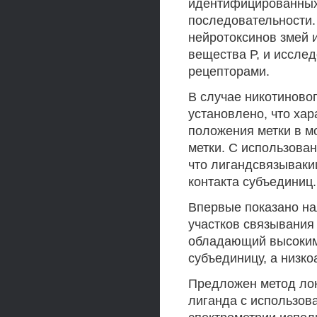
идентифицированных
последовательности.
нейротоксинов змей и
вещества Р, и иссле
рецепторами.
В случае никотиново
установлено, что хар
положения метки в м
метки. С использова
что лигандсвязываки
контакта субъединиц.
Впервые показано на
участков связывания 
обладающий высоким 
субъединицу, а низк
Предложен метод лок
лиганда с использов