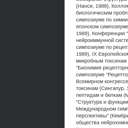
(Нанси, 1988), Колл
биологическим пробле
симпозиуме по химии 
японском симпозиуме 
1989), Конференции 
нейроиммунной систе
симпозиуме по рецеп
1989), IX Европейск
микробным токсинам 
"Биохимия рецепторн
симпозиуме "Рецепто
Всемирном конгрессе
токсинам (Сингапур, 
пептидам и белкам (
"Структура и функции
Международном симп
перспективы" (Кембр
общества нейрохнмнн