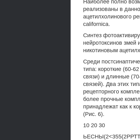
Наиболее полно воз
реализованы в данно
ацетилхолинового ре
californica.
Синтез фотоактивиру
нейротоксинов змей 
никотиновым ацетил
Среди постсинаптиче
типа: короткие (60-6
связи) и длинные (7
связей). Два этих ти
рецепторного компле
более прочные компл
принадлежат как к кор
(Рис. 6).
10 20 30
ЬЕСНЫ(2<355(2РРТТ