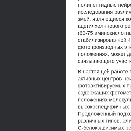
полипептидные нейр
исследования различ
змей, являющиеся ко
ацетилхолннового ре
(60-75 аминокислотны
стабилизированной 
фотопроизводных эти
положениях, может д
связывающего участк
В настоящей работе 
активных центров не
фотоактивируемых п
содержащих фотомет
положениях молекул
высокоспецифичных к
Предложенный подхо
различных типов: ол
С-белокзависимых ре