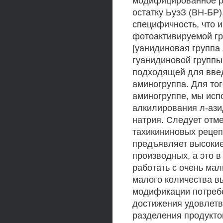
модифицированное р
остатку ЬуэЗ (ВН-БР)
специфичность, что и
фотоактивируемой гр
[уанидиновая группа
гуанидиновой группы
подходящей для вве
аминогруппа. Для то
аминогруппе, мы исп
алкилирования л-ази
натрия. Следует отм
тахикининовых рецеп
предъявляет высокие
производных, а это 
работать с очень ма
малого количества в
модификации потребо
достижения удовлетв
разделения продукт