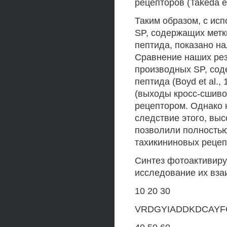
рецепторов (Takeda et 
Таким образом, с ис
SP, содержащих метк
пептида, показано на
Сравнение наших рез
производных SP, сод
пептида (Boyd et al.,
(выходы кросс-сшиво
рецептором. Однако 
следствие этого, вы
позволили полностью
тахикининовых рецеп
Синтез фотоактивиру
исследование их вза
10 20 30
VRDGYIADDKDCAY