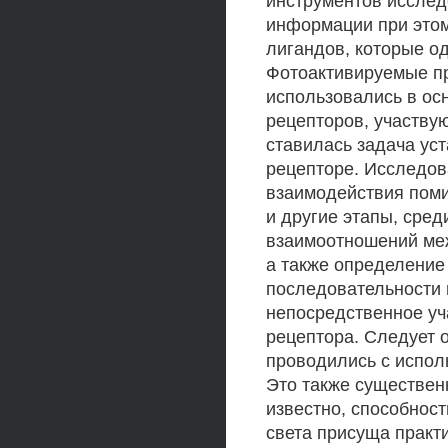
инструментов иссле
информации при это
лигандов, которые од
Фотоактивируемые п
использовались в ос
рецепторов, участву
ставилась задача уст
рецепторе. Исследов
взаимодействия пом
и другие этапы, сред
взаимоотношений меж
а также определение
последовательности 
непосредственное уч
рецептора. Следует о
проводились с испол
Это также существен
известно, способнос
света присуща практ