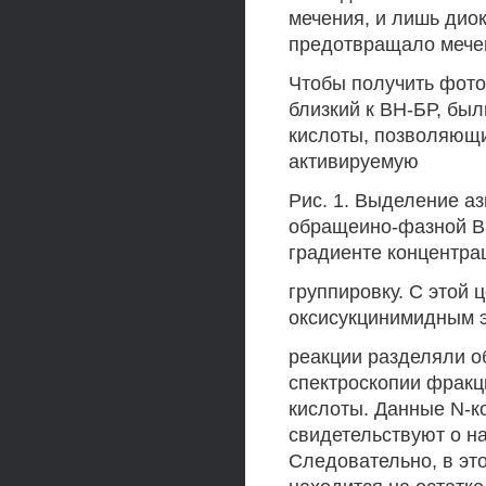
мечения, и лишь ди
предотвращало мечен
Чтобы получить фото
близкий к ВН-БР, бы
кислоты, позволяющи
активируемую
Рис. 1. Выделение а
обращеино-фазной ВЭ
градиенте концентра
группировку. С этой 
оксисукцинимидным 
реакции разделяли о
спектроскопии фракц
кислоты. Данные N-ко
свидетельствуют о н
Следовательно, в эт