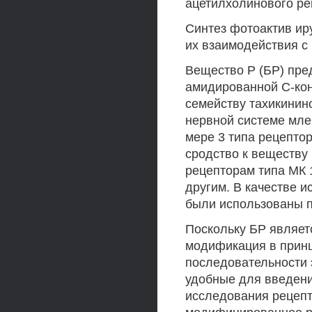
ацетилхолинового ре
Синтез фотоактив ир
их взаимодействия с
Вещество Р (БР) пр
амидированной С-кон
семейству тахикинин
нервной системе мл
мере 3 типа рецепто
сродство к веществу 
рецепторам типа МК 
другим. В качестве и
были использованы п
Поскольку БР являет
модификация в принц
последовательности э
удобные для введени
исследования рецепто