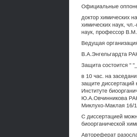
Официальные оппон
доктор химических н
химических наук, чл.
наук, профессор В.М
Ведущая организация
В.А.Энгельгардта РА
Защита состоится " "
в 10 час. на заседан
защите диссертаций н
Институте биооргани
Ю.А.Овчинникова РАН
Миклухо-Маклая 16/
С диссертацией можн
биоорганической хим
Автореферат разослан