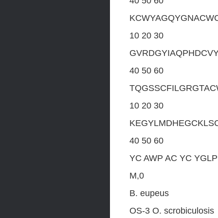
40 50 60
KCWYAGQYGNACWC
10 20 30
GVRDGYIAQPHDCV
40 50 60
TQGSSCFILGRGTA
10 20 30
KEGYLMDHEGCKLS
40 50 60
YC AWP AC YC YGL
М,0
В. eupeus
OS-3 О. scrobiculosis