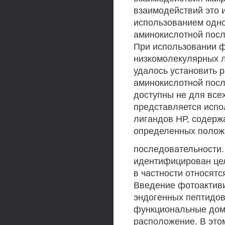
взаимодействий это 
использованием одно
аминокислотной посл
При использовании 
низкомолекулярных л
удалось установить 
аминокислотной посл
доступны не для все
представляется испо
лигандов НР, содерж
определенных полож
последовательности.
идентифицирован цел
в частности относят
Введение фотоактив
эндогенных пептидов
функциональные доме
расположение. В это