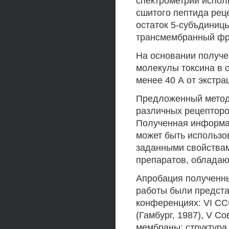
спектрометрии испол
сшитого пептида рец
остаток 5-субъдиниц
трансмембранный фр
На основании получ
молекулы токсина в 
менее 40 А от экстр
Предложенный метод
различных рецепторо
Полученная информац
может быть использо
заданными свойствам
препаратов, облада
Апробация полученны
работы были предст
конференциях: VI СС
(Гамбург, 1987), V 
мембраны: структура 