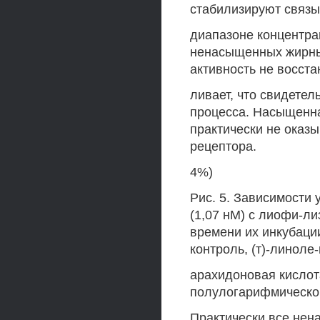
стабилизируют связы
диапазоне концентра
ненасыщенных жирны
активность не восста
ливает, что свидетел
процесса. Насыщенная
практически не оказы
рецептора.
4%)
Рис. 5. Зависимости
(1,07 нМ) с лиофи-л
времени их инкубации
контроль, (т)-линоле-
арахидоновая кислот
полулогарифмическо
Практически все не