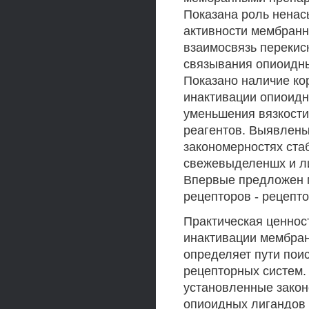
Показана роль нена
активности мембран
взаимосвязь перекис
связывания опиоидн
Показано наличие ко
инактивации опиоидн
уменьшения вязкости
реагентов. Выявлены
закономерностях ста
свежевыделеншх и л
Впервые предложен 
рецепторов - рецепт
Практическая ценнос
инактивации мембра
определяет пути пои
рецепторных систем.
установленные закон
опиоидных лигандов 