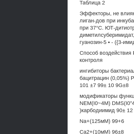
Таблица 2
Эффекторы, не влия
лиган-дов при инкуб
при 37°С. ЮТ-дитиот
диметилсуберимидат
гуанозин-5 • - ({3-и
Способ воздействия 
контроля
ингибиторы бактериа
бацитрацин (0,05%) P
101 ±7 99± 10 9G±8
модификаторы функци
NEM(I0~4M) DMS(I0"4
)карбодиимид 90± 12
Na+(125мМ) 99+6
Са2+(10мМ) 96±8