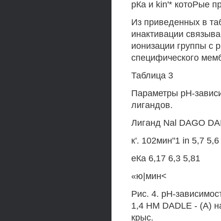
рКа и kin'* котоРые 
Из приведенных в та
инактивации связыва
ионизации группы с р
специфического мемб
Таблица 3
Параметры pH-завис
лигандов.
Лиганд Nal DAGO D
к'. 102мин"1 in 5,7 5,6
еКа 6,17 6,3 5,81
«ю|мин<
Рис. 4. pH-зависимост
1,4 НМ DADLE - (А) 
крыс.