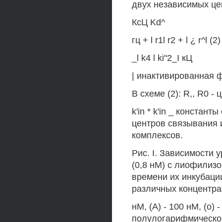
двух независимых це
КсЦ Kd^
гц + l r1l r2 + l ¿ r^l (2)
_l k4 l ki"2_I кЦ
| инактивированная 
В схеме (2): R,, R0 - 
k'in * k'in _ конста
центров связывания 
комплексов.
Рис. I. Зависимости
(0,8 нМ) с лиофилиз
времени их инкубаци
различных концентраци
нМ, (А) - 100 нМ, (о)
полулогарифмическо