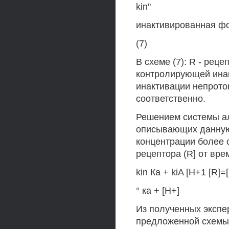
kin"
инактивированная фо
(7)
В схеме (7): R - реце
контролирующей инакт
инактивации непрото
соответственно.
Решением системы а
описывающих данную
концентрации более
рецептора (R] от вре
kin Ка + kiA [H+1 [R]=[
° ка + [Н+]
Из полученных экспе
предложенной схемы