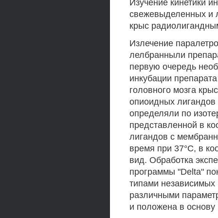
Изучение кинетики и
свежевыделенных и 
крыс радиолигандны
Излечение паралетро
лелбранныли препара
первую очередь необ
инкубации препарат
головного мозга кры
опиоидных лигандов 
определяли по изоте
представленной в ко
лигандов с мембран
время при 37°С, в к
вид. Обработка экс
программы "Delta" по
типами независимых 
различными параметр
и положена в основу