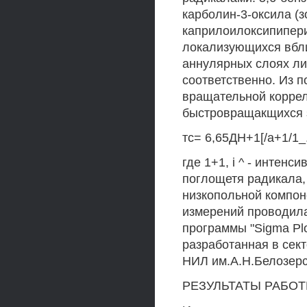
карболин-3-оксила (зо
каприлоилоксипипери
локализующихся вбли
аннулярных слоях ли
соответственно. Из 
вращательной корреля
быстровращакщихся 
тс= 6,65ДН+1[/а+1/1_.,
где 1+1, i ^ - интен
поглощетя радикала,
низкопольной компон
измерений проводила
программы "Sigma Plot
разработанная в сек
НИЛ им.А.Н.Белозерс
РЕЗУЛЬТАТЫ РАБО