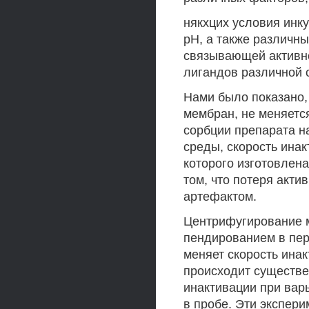
някхцих условия инк
рН, а также различн
связывающей активно
лигандов различной 
Нами было показано,
мембран, не меняется
сорбции препарата на
среды, скорость инак
которого изготовлена
том, что потеря акт
артефактом.
Центрифугирование 
пендированием в пер
меняет скорость ина
происходит существе
инактивации при вар
в пробе. Эти экспер