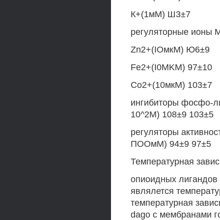
К+(1мМ) Ш3±7
регуляторные ионы 
Zn2+(IОмкМ) Ю6±9
Fe2+(I0MKM) 97±10
Со2+(10мкМ) 103±7
ингибиторы фосфо-л
10^2М) 108±9 103±5
регуляторы активнос
ПООмМ) 94±9 97±5
Температурная завис
опиоидных лигандов 
являлется температу
температурная завис
dago с мембранами г