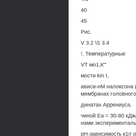
40
45
Рис.
V 3.2 \S 3.4
!. Температурные
VT мо1,К"'
мости kin I,
ависи-нМ налоксона (
мембранах головного
динатах Аррениуса.
чиной Еа = 30-80 кДж
нами эксперименталь
рН-зависимость к1п 