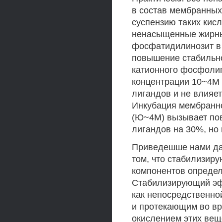
в состав мембранны
суспензию таких кис
ненасыщенные жирные
фосфатидилинозит в 
повышение стабильно
катионного фосфолип
концентрации 10~4М 
лигандов и не влияет
Инкубация мембранно
(Ю~4М) вызывает по
лигандов на 30%, но 
Приведешше нами да
том, что стабилизир
компонентов определ
Стабилизирующий эф
как непосредственно
и протекающим во в
окислением этих вещ