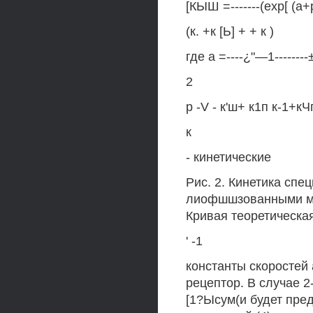
[КЫШ =-------(ехр[ (а+р
(к. +к [Ь] + + к )
где а =----¿"—1--------
2
р -V - к'ш+ к1п к-1+кЧ
к
- кинетические
Рис. 2. Кинетика спе
лиофшшзованными ме
Кривая теоретическая
' -1
константы скоростей
рецептор. В случае 
[1?Ысум(и будет пре