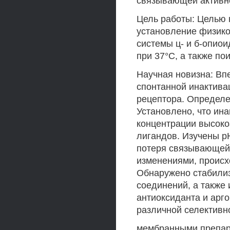
связывающей активн
Цель работы: Целью 
установление физико
системы ц- и б-опио
при 37°С, а также по
Научная новизна: Вп
спонтанной инактива
рецептора. Определе
Установлено, что ин
концентрации высок
лигандов. Изучены рН
потеря связывающей
изменениями, проис
Обнаружено стабили
соединений, а также
антиоксиданта и арг
различной селективн
мембранными препар