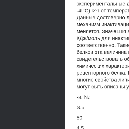
экспериментальные д
-4I°C) k^n от темпер
Данные достоверно ли
механизм инактиваци
меняется. Значе1шя э
КДж/моль для инакти
соответственно. Так
белков эта величина
свидетельствовать о
химических характер
рецепторного белка. 
многие свойства липи
могут быть описаны 
-и, №
S.5
50
4.5