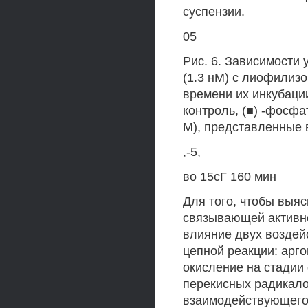
суспензии.
05
Рис. 6. Зависимости
(1.3 нМ) с лиофилиз
времени их инкубации
контроль, (■) -фосфа
М), представленные
,-5,
во 15сГ 160 мин
Для того, чтобы выя
связывающей активн
влияние двух воздей
цепной реакции: арг
окисление на стадии
перекисных радикало
взаимодействующего