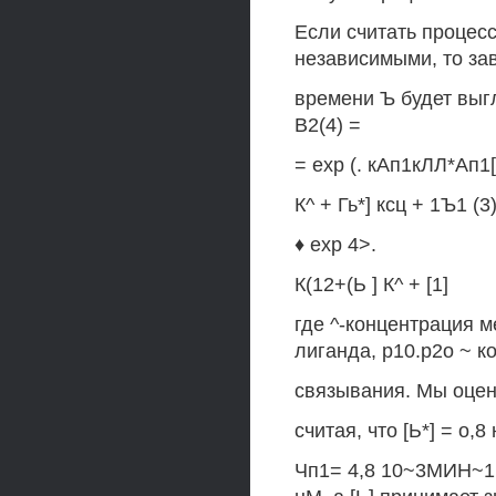
Если считать процесс
независимыми, то за
времени Ъ будет выг
В2(4) =
= ехр (. кАп1кЛЛ*Ап1[
К^ + Гь*] ксц + 1Ъ1 (3
♦ ехр 4>.
К(12+(Ь ] К^ + [1]
где ^-концентрация м
лиганда, р10.р2о ~ 
связывания. Мы оцени
считая, что [Ь*] = о,8
Чп1= 4,8 10~3МИН~1; 