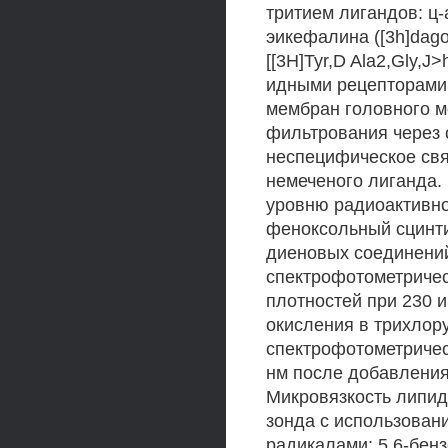
тритием лигандов: ц-а
эикефалина ([3h]dago
[[3H]Tyr,D Ala2,Gly,
идными рецепторами
мембран головного м
фильтрования через 
неспецифическое св
немеченого лиганда.
уровню радиоактивно
феноксольный сцинт
диеновых соединени
спектрофотометричес
плотностей при 230 
окисления в трихлор
спектрофотометричес
нм после добавления 
Микровязкость липид
зонда с использован
радикалами: 5,6-бензо