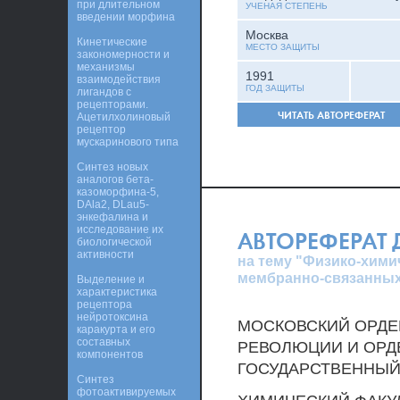
при длительном
УЧЕНАЯ СТЕПЕНЬ
введении морфина
Москва
Кинетические
МЕСТО ЗАЩИТЫ
закономерности и
механизмы
1991
взаимодействия
ГОД ЗАЩИТЫ
лигандов с
рецепторами.
ЧИТАТЬ АВТОРЕФЕРАТ
Ацетилхолиновый
рецептор
мускаринового типа
Синтез новых
аналогов бета-
казоморфина-5,
DAla2, DLau5-
энкефалина и
исследование их
АВТОРЕФЕРАТ
биологической
активности
на тему "Физико-хими
мембранно-связанных
Выделение и
характеристика
рецептора
нейротоксина
МОСКОВСКИЙ ОРДЕ
каракурта и его
составных
РЕВОЛЮЦИИ И ОРД
компонентов
ГОСУДАРСТВЕННЫЙ
Синтез
фотоактивируемых