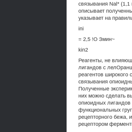
связывания Nal* (1,1
описывает полученн
указывает на правил
ini
= 2,5 !О Змин~
kin2
Реагенты, не влияющ
лигандов с лелОран
реагентов широкого с
связывания опиоидн
Полученные эксперим
них можно сделать в
опиоидных лигандов 
функциональных гру
рецепторного бежа, 
рецептором фермент