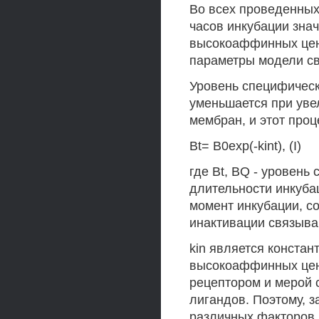
Во всех проведенных 
часов инкубации зна
высокоаффинных цен
параметры модели св
Уровень специфическ
уменьшается при уве
мембран, и этот про
Bt= B0exp(-kint), (I)
где Bt, BQ - уровень
длительности инкубац
момент инкубации, со
инактивации связыва
kin является конста
высокоаффинных цен
рецептором и мерой 
лигандов. Поэтому, 
различных факторов,