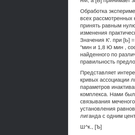
нМ, а [Ь] принимает 
Обработка экспериме
всех рассмотренных 
принять равным нулю,
изменения практическ
Значения К'. при [Ь] 
"мин и 1,8 Ю мин , с
найденного по разли
правильность предло
Представляет интере
кривых ассоциации л
параметров инактива
комплекса. Нами был
связывания меченого 
установления равнов
лиганда с одним цен
Ш^к., [Ъ]