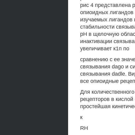
рис 4 представлена 
опиоидных лигандов 
изучаемых лигандов
стабильности связыва
рН в щелочную област
инактивации связыва
увеличивает к1п по
сравнению с ее значе
связывания dago и с
связывания dadle. Ви
все опиоидные рецеп
Для количественного
рецепторов в кисло
простейшая кинетиче
к
RH