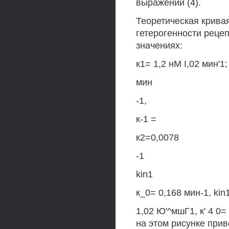
выражений (4).
Теоретическая крива
гетерогенности реце
значениях:
к1= 1,2 нМ I,02 мин'1;
мин
-1,
к-1 =
к2=0,0078
-1
kin1
к_0= 0,168 мин-1, kin
1,02 Ю'^мшГ1, к' 4 0=
на этом рисунке при