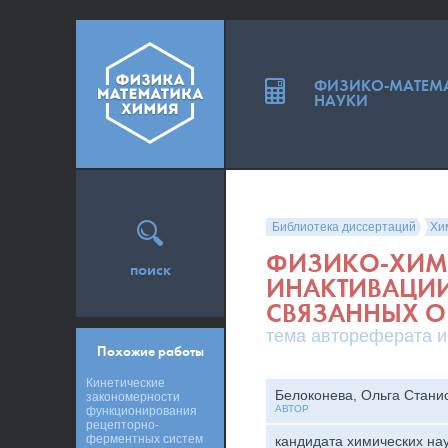
ФИЗИКО-МАТЕМ
НАУКИ
Библиотека диссертаций
Хи
ФИЗИКО-ХИМ
поиск
ИНАКТИВАЦИИ
СВЯЗАННЫХ О
тема автореферата и
Похожие работы
Кинетические
Белоконева, Ольга Стани
закономерности
АВТОР
функционирования
рецепторно-
ферментных систем
кандидата химических на