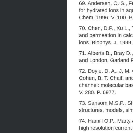
69. Andersen, О. S., F
for hydrated ions in aq
Chem. 1996. V. 100. P
70. Chen, D.P., Xu L., 
and permeation in calc
ions. Biophys. J. 1999
71. Alberts В., Bray D.
and London, Garland Pu
72. Doyle, D. A., J. M. 
Cohen, В. T. Chait, an
channel: molecular bas
V. 280. P. 6977.
73. Sansom M.S.P., Shr
structures, models, si
74. Hamill O.P., Marty
high resolution curren