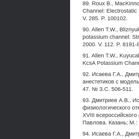
89. Roux В., MacKinno
Channel: Electrostatic
V. 285. P. 100102.
90. Allen T.W., Blizny
potassium channel: Stru
2000. V. 112. P. 8191-
91. Allen T.W., Kuyuc
KcsA Potassium Channe
92. Исаева Г.А., Дми
анестетиков с модель
47. № З.С. 506-511.
93. Дмитриев А.В., И
физиологического отк
XVIII всероссийского
Павлова. Казань; М.:
94. Исаева Г.А., Дми