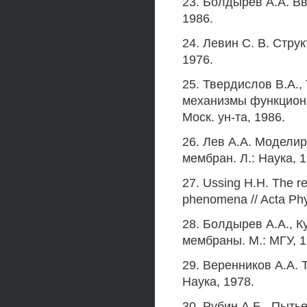
23. Болдырев А.А. В
1986.
24. Левин С. В. Стру
1976.
25. Твердислов В.А.,
механизмы функциони
Моск. ун-та, 1986.
26. Лев А.А. Модели
мембран. Л.: Наука, 1
27. Ussing Н.Н. The rel
phenomena // Acta Phys
28. Болдырев A.A., К
мембраны. М.: МГУ, 1
29. Веренников А.А. 
Наука, 1978.
30. Рубин А.Б., Пыть