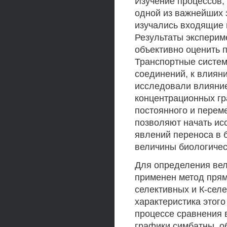
Изучение процессов,
одной из важнейших 
изучались входящие 
Результаты эксперим
объективно оценить 
Транспортные систем
соединений, к влиян
исследовали влияние
концентрационных гр
постоянного и перем
позволяют начать ис
явлений переноса в 
величины биологичес
Для определения вел
применен метод прям
селективных и К-сел
характеристика этог
процессе сравнения 
графики симбатны, о