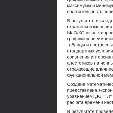
максимумы и минимум
состоятельность пер
В результате исслед
отражены изменения 
ЫаО/КО из растворов
графики зависимости
таблицы и построены
стандартных условиях
сравнения интенсивн
анестетиков на ионн
отражающие влияние
функциональной мем
Создана математичес
представлена экспон
уравнением: ДО = Л*
расчета времени нас
В результате провед