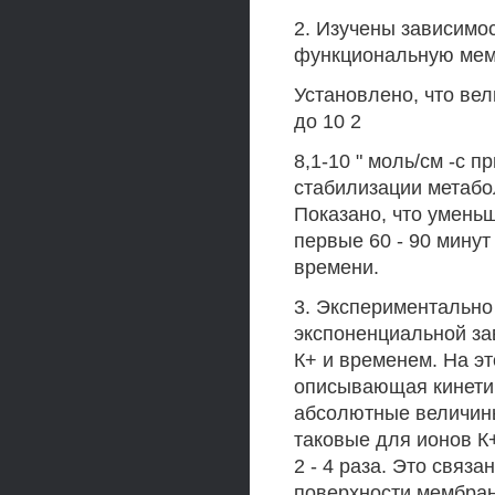
2. Изучены зависимос
функциональную мемб
Установлено, что вел
до 10 2
8,1-10 " моль/см -с 
стабилизации метабо
Показано, что умень
первые 60 - 90 минут
времени.
3. Экспериментально
экспоненциальной за
К+ и временем. На э
описывающая кинетик
абсолютные величин
таковые для ионов К
2 - 4 раза. Это связ
поверхности мембран