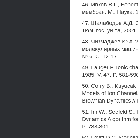
46. Ивков В.Г., Бере
мембран. М.: Наука, 
47. Шалабодов А.Д. 
Тюм. гос. ун-та, 2001.
48. Чизмаджев Ю.А М
молекулярных машин 
№ 6. С. 12-17.
49. Lauger P. Ionic ch
1985. V. 47. P. 581-59
50. Corry В., Kuyucak
Models of Ion Channels
Brownian Dynamics // B
51. Im W., Seefeld S.
Dynamics Algorithm for
P. 788-801.
52. Levitt D.G. Modelin