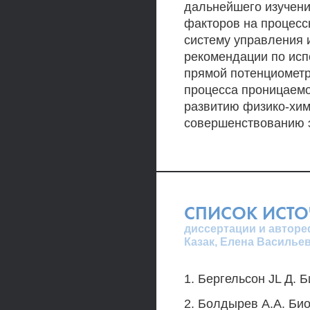
дальнейшего изучени
факторов на процесс
систему управления 
рекомендации по исп
прямой потенциометр
процесса проницаем
развитию физико-хим
совершенствованию э
СПИСОК ИСТ
диссертации и авторе
Казак, Елена Василье
1. Бергельсон JL Д. 
2. Болдырев A.A. Био