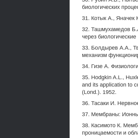
биологических процес
31. Котык А., Яначек
32. Ташмухамедов Б.А
через биологические
33. Болдырев A.A., 
механизм функционир
34. Гизе А. Физиологи
35. Hodgkin A.L., Huxl
and its application to c
(Lond.). 1952.
36. Тасаки И. Нервно
37. Мембраны: Ионные
38. Касимото К. Мем
проницаемости и обла