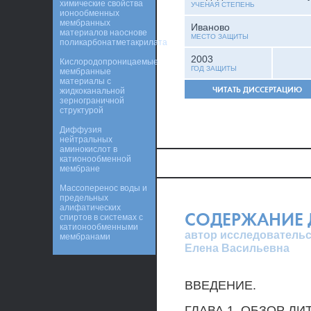
химические свойства
УЧЕНАЯ СТЕПЕНЬ
ионообменных
мембранных
Иваново
материалов наоснове
МЕСТО ЗАЩИТЫ
поликарбонатметакрилата
2003
Кислородопроницаемые
ГОД ЗАЩИТЫ
мембранные
материалы с
ЧИТАТЬ ДИССЕРТАЦИЮ
жидкоканальной
зернограничной
структурой
Диффузия
нейтральных
аминокислот в
катионообменной
мембране
Массоперенос воды и
предельных
алифатических
СОДЕРЖАНИЕ 
спиртов в системах с
катионообменными
автор исследовательск
мембранами
Елена Васильевна
ВВЕДЕНИЕ.
ГЛАВА 1. ОБЗОР ЛИ