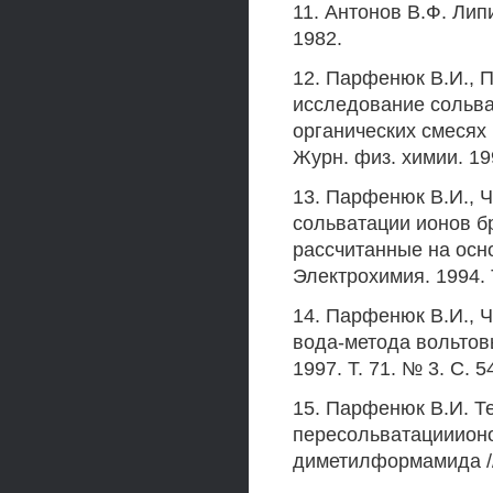
11. Антонов В.Ф. Лип
1982.
12. Парфенюк В.И., 
исследование сольва
органических смесях
Журн. физ. химии. 199
13. Парфенюк В.И., 
сольватации ионов б
рассчитанные на осн
Электрохимия. 1994. 
14. Парфенюк В.И., Ч
вода-метода вольтовы
1997. Т. 71. № 3. С. 5
15. Парфенюк В.И. Т
пересольватацииионо
диметилформамида // 