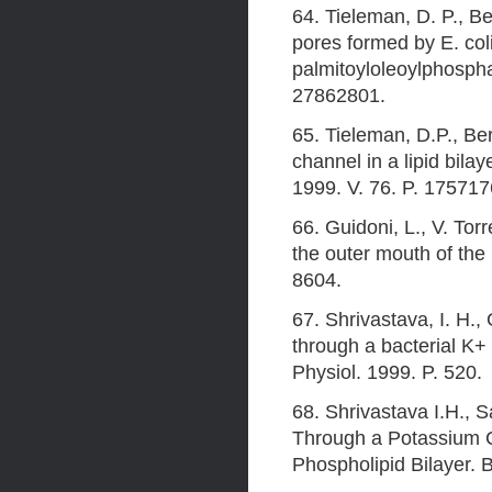
64. Tieleman, D. P., B
pores formed by E. col
palmitoyloleoylphosphat
27862801.
65. Tieleman, D.P., B
channel in a lipid bila
1999. V. 76. P. 175717
66. Guidoni, L., V. Tor
the outer mouth of the
8604.
67. Shrivastava, I. H.
through a bacterial K+
Physiol. 1999. P. 520.
68. Shrivastava I.H., 
Through a Potassium C
Phospholipid Bilayer. B