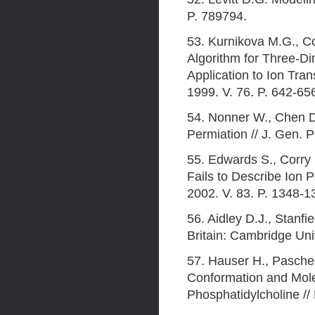
P. 789794.
53. Kurnikova M.G., Co
Algorithm for Three-D
Application to Ion Tra
1999. V. 76. P. 642-65
54. Nonner W., Chen D
Permiation // J. Gen. P
55. Edwards S., Corry
Fails to Describe Ion 
2002. V. 83. P. 1348-1
56. Aidley D.J., Stanfi
Britain: Cambridge Uni
57. Hauser H., Pascher
Conformation and Mole
Phosphatidylcholine //