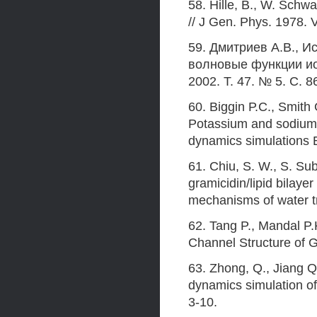
58. Hille, В., W. Schwa
// J Gen. Phys. 1978. V
59. Дмитриев А.В., Ис
волновые функции ио
2002. Т. 47. № 5. С. 8
60. Biggin Р.С., Smith
Potassium and sodium 
dynamics simulations B
61. Chiu, S. W., S. Su
gramicidin/lipid bilaye
mechanisms of water tr
62. Tang P., Mandal P.K
Channel Structure of G
63. Zhong, Q., Jiang Q
dynamics simulation of 
3-10.