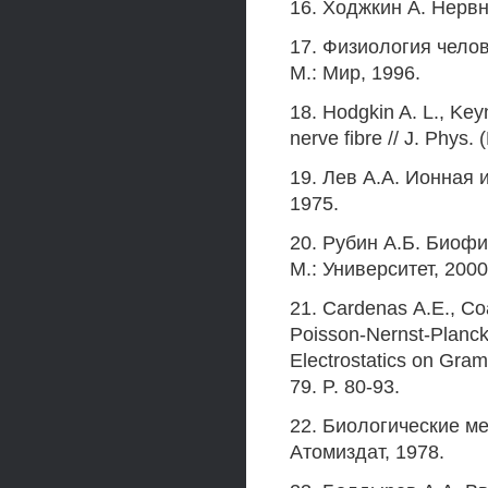
16. Ходжкин А. Нервн
17. Физиология человек
М.: Мир, 1996.
18. Hodgkin A. L., Key
nerve fibre // J. Phys. 
19. Лев А.А. Ионная 
1975.
20. Рубин А.Б. Биофиз
М.: Университет, 2000
21. Cardenas А.Е., Co
Poisson-Nernst-Planck
Electrostatics on Gram
79. P. 80-93.
22. Биологические ме
Атомиздат, 1978.