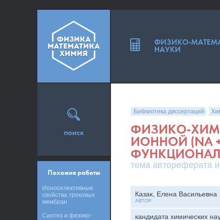
ФИЗИКО-МАТЕМ
НАУКИ
Библиотека диссертаций
Хи
ФИЗИКО-ХИМ
поиск
ИОННОЙ (NA +
ФУНКЦИОНАЛ
тема автореферата и
Похожие работы
Ионоселективные
Казак, Елена Васильевна
свойства трековых
АВТОР
мембран
Синтез и физико-
кандидата химических на