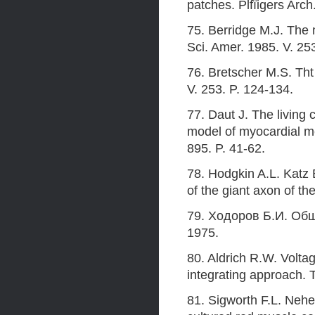
patches. Plfïigers Arch
75. Berridge M.J. The m
Sci. Amer. 1985. V. 25
76. Bretscher M.S. Tht
V. 253. P. 124-134.
77. Daut J. The living
model of myocardial me
895. P. 41-62.
78. Hodgkin A.L. Katz B
of the giant axon of the
79. Ходоров Б.И. Об
1975.
80. Aldrich R.W. Volta
integrating approach. 
81. Sigworth F.L. Nehe