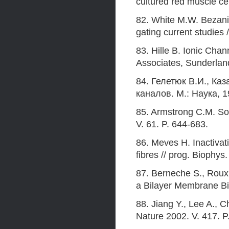
cultured red muscle cel
82. White M.W. Bezanil
gating current studies 
83. Hille B. Ionic Cha
Associates, Sunderlan
84. Гелетюк В.И., Ка
каналов. М.: Наука, 1
85. Armstrong С.М. Sod
V. 61. P. 644-683.
86. Meves H. Inactivat
fibres // prog. Biophys.
87. Berneche S., Roux
a Bilayer Membrane Bi
88. Jiang Y., Lee A., 
Nature 2002. V. 417. P