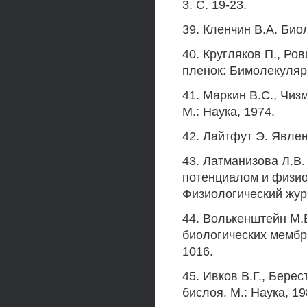
3. С. 19-23.
39. Кленчин В.А. Био
40. Кругляков П., Р
пленок: Бимолекуляр
41. Маркин B.C., Чи
М.: Наука, 1974.
42. Лайтфут Э. Явлен
43. Латманизова Л.В
потенциалом и физио
Физиологический жур
44. Волькенштейн М.
биологических мембра
1016.
45. Ивков В.Г., Бере
бислоя. М.: Наука, 19