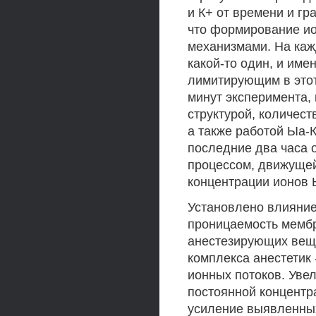
и К+ от времени и гр
что формирование ио
механизмами. На каж
какой-то один, и им
лимитирующим в этот 
минут эксперимента,
структурой, количес
а также работой Ыа-
последние два часа
процессом, движущей
концентрации ионов 
Установлено влияние 
проницаемость мембр
анестезирующих веще
комплекса анестетик 
ионных потоков. Уве
постоянной концентр
усиление выявленных