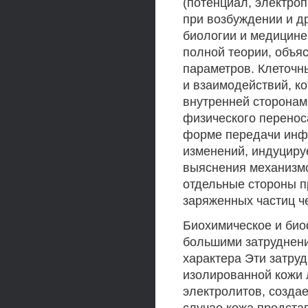
(потенциал, электро
при возбуждении и др
биологии и медицине
полной теории, объ
параметров. Клеточн
и взаимодействий, к
внутренней сторонам
физического перенос
форме передачи инф
изменений, индуциру
выяснения механизмо
отдельные стороны п
заряженных частиц ч
Биохимическое и био
большими затруднени
характера Эти затру
изолированной кожи 
электролитов, создае