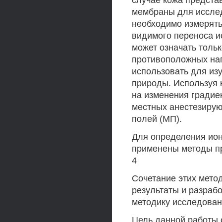
случае кожа предста
мембраны для исслед
необходимо измерять 
видимого переноса и
может означать тольк
противоположных нап
использовать для из
природы. Используя к
на изменения градие
местных анестезирую
полей (МП).
Для определения ион
применены методы п
4
Сочетание этих мето
результаты и разраб
методику исследован
Цель данной работы 