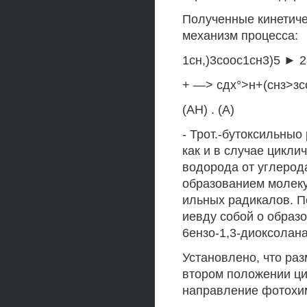
Полученные кинетич
механизм процесса:
1сн,)3соос1сн3)5 ► 2
+ —> сдх°>н+(снз>зс
(АН) . (А)
- Трот.-бутоксильны
как и в случае цикл
водорода от углерода
образованием молеку
ильных радикалов. П
иевду собой о образо
6ензо-1,3-диоксолана
Установлено, что раз
втором положении цик
направление фотохими