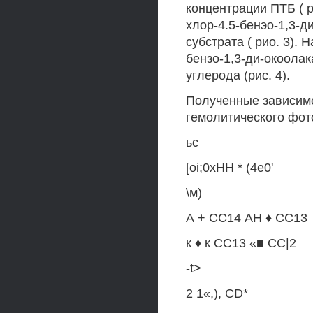
концентрации ПТБ ( р
хлор-4.5-бенэо-1,3-д
субстрата ( рио. 3). 
бензо-1,3-ди-окоолак
углерода (рис. 4).
Полученные зависим
гемолитического фот
ьс
[oi;0xHH * (4е0'
\м)
А + СС14 АН ♦ СС13
к ♦ к СС13 «■ СС|2
-t>
2 1«,), CD*