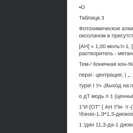
•О
Таблица 3
Фотохимическое алки
оксоланом в присутс
[АН] » 1,00 моль'л-1, 
раотворитель - мета
Тем-! Конечная кон-!
пера!- центрация, | „.
тура! I У» ¡Выход на
о дТ модь л 1 {ценн
1"И {ОТ" { АН !Пи- !г-
!бэнзо-1,Э*1,3-диокоо
1 !дин 11,3-да-1 диок