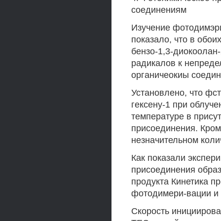
соединениям
Изучение фотодимэри
показало, что в обои
бензо-1,3-диокоолан
радикалов к непреде
органичеокиы соедин
Установлено, что фст
гексену-1 при облуч
температуре в прису
присоединения. Кроме
незначительном колич
Как показали экспери
присоединения образу
продукта Кинетика п
фотодимери-вации и
Скорость инициирова