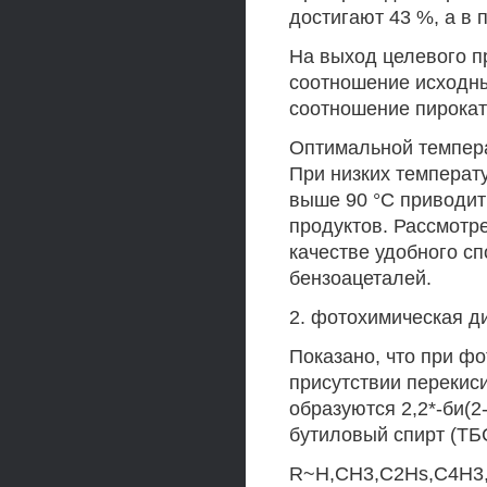
достигают 43 %, а в п
На выход целевого п
соотношение исходны
соотношение пирокате
Оптимальной температ
При низких температу
выше 90 °С приводит
продуктов. Рассмотр
качестве удобного с
бензоацеталей.
2. фотохимическая д
Показано, что при ф
присутствии перекиси
образуются 2,2*-би(2
бутиловый спирт (ТБ
R~H,CH3,C2Hs,C4H3,C