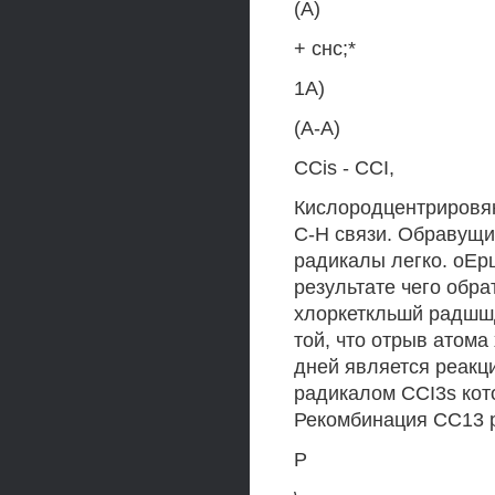
(А)
+ снс;*
1А)
(А-А)
CCis - CCI,
Кислородцентрировян
С-Н связи. Обравущи
радикалы легко. оЕр
результате чего обрат
хлоркеткльшй радшшд
той, что отрыв атома
дней является реакц
радикалом CCI3s кот
Рекомбинация СС13 ра
Р