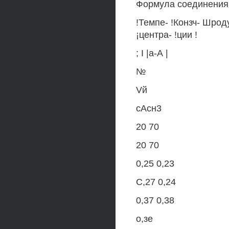
Формула соединения
!Темпе- !Конзч- Шроду
¡центра- !ции !
; I |а-А |
№
Vй
сАсн3
20 70
20 70
0,25 0,23
С,27 0,24
0,37 0,38
о,зе