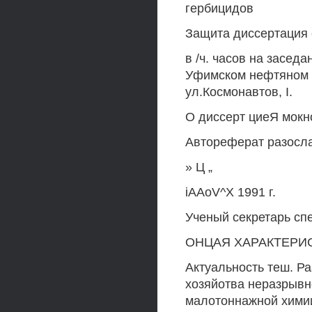
гербицидов
Защита диссертация с
в /ч. часов на засед
Уфимском нефтяном ин
ул.Космонавтов, I.
О диссерт циеЯ мокно
Автореферат разосл
» Ц „
iAAoV^X 1991 г.
Ученый секретарь сп
ОНЦАЯ ХАРАКТЕРИ
Актуальность теш. Р
хозяйотва неразрывн
малотоннажной химии