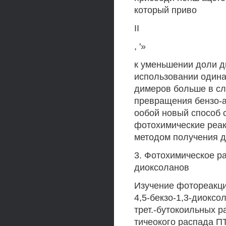
который приво
II
, '»
к уменьшении доли д
использовании одина
димеров больше в сл
превращения бензо-а
ообой новый способ 
фотохимические реак
методом получения д
3. Фотохимическое ра
диоксоланов
Изучение фотореакци
4,5-бекзо-1,3-диокс
трет.-бутокоильных 
тичеокого распада П