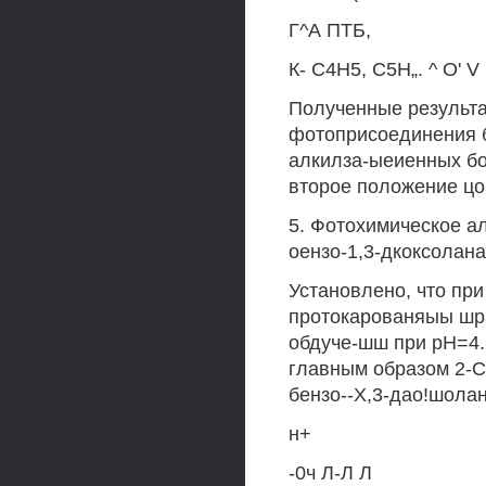
Г^А ПТБ,
К- С4Н5, С5Н„. ^ О' V
Полученные результа
фотоприсоединения б
алкилза-ыеиенных бо
второе положение цо
5. Фотохимическое а
оензо-1,3-дкоксолана
Установлено, что при
протокарованяыы шр
обдуче-шш при рН=4..
главным образом 2-С4
бензо--Х,3-дао!шола
н+
-0ч Л-Л Л