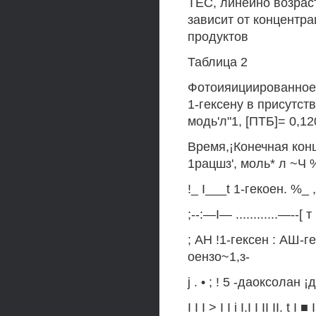
ТЕС, линейно возрас
зависит от концентра
продуктов
Таблица 2
Фотоияициированное 
1-гексену в присутстви
модь'л"1, [ПТБ]= 0,120
Время,¡Конечная конц
1рацшз', моль* л ~Ч 
!_ I___t 1-гекоен. %_ ,
;--:—I— ............—--[ 
; АН !1-гексен : АШ-гек
оензо~1,з-
j . • ; ! 5 -даоксолан 
I I I > I I i I.I I II II. t I ■