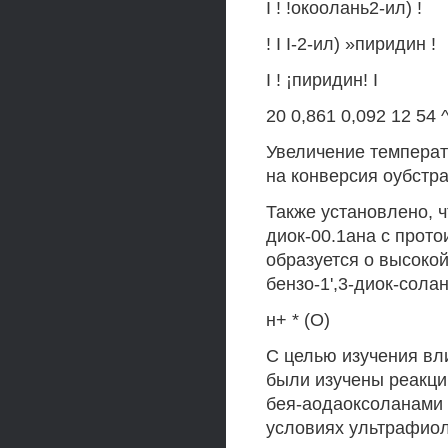
I ! !окоолань2-ил) !
! I I-2-ил) »пиридин !
I ! ¡пиридин! I
20 0,861 0,092 12 54 ^
Увеличение температу
на конверсия оубстра
Также установлено, ч
диок-00.1ана с прот
образуется о высокой
бензо-1',3-диок-сола
н+ * (О)
С целью изучения вл
были изучены реакци
бея-аодаоксоланами 
условиях ультрафиол