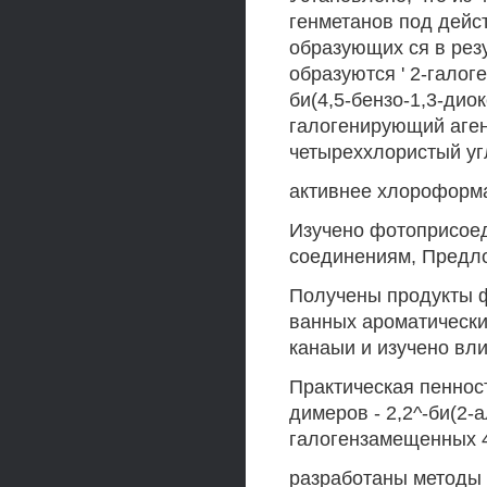
генметанов под дейс
образующих ся в рез
образуются ' 2-галог
би(4,5-бензо-1,3-дио
галогенирующий аген
четыреххлористый уг
активнее хлороформ
Изучено фотоприсое
соединениям, Предло
Получены продукты ф
ванных ароматических
канаыи и изучено вл
Практическая пеннос
димеров - 2,2^-би(2-
галогензамещенных 4,
разработаны методы