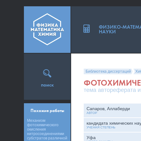
ФИЗИКО-МАТЕМ
НАУКИ
Библиотека диссертаций
Хи
ФОТОХИМИЧЕС
поиск
тема автореферата и
Сапаров, Аллаберди
Похожие работы
АВТОР
Механизм
кандидата химических на
фотохимического
УЧЕНАЯ СТЕПЕНЬ
окисления
нитросоединениями
Уфа
субстратов различной