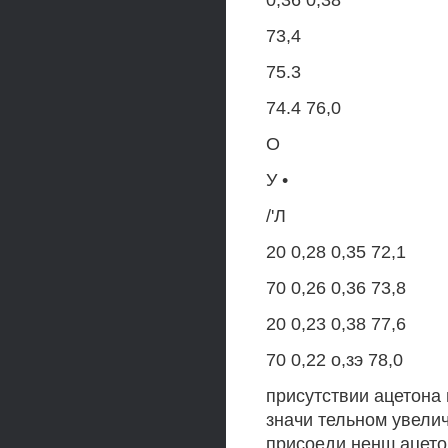
0,36 0,38
73,4
75.3
74.4 76,0
О
У •
/'Л
20 0,28 0,35 72,1
70 0,26 0,36 73,8
20 0,23 0,38 77,6
70 0,22 о,зэ 78,0
присутствии ацетона 
значи тельном увели
присоеди ненш ацето