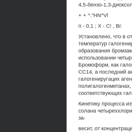
4,5-бензо-1,3-диоксо
+ + ^."HN^Vl
п - 0,1 ; X - С! , Вг.
Установлено, что в о
температур галогени
образования бромзам
использовании четыр
Бромоформ, как гало
СС14, а последний а
галогениругацих аген
полигалогенметанах,
соответствующих гал
Кинетику процесса из
солана четыреххлори
за-
весит, от концентраци