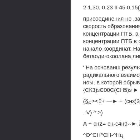
2 1,30. 0,23 II 45 0,15
присоединения но .за
скорость образовани
концентрации ПТБ, а
концентрации ПТБ в 
начало координат. На
бетаоди-окоолана ли
' На основанш резул
радикального взаимод
ноы, в которой обры
{СК3)зС00С(СН5)з ►
(§¿><ü+ —► + (снз)3
. V) ^ >)
А + сн2= сн-с4н9--► 
^О^СН^СН-^Нц