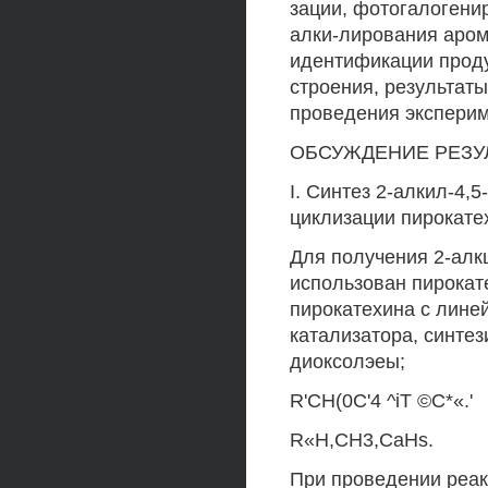
зации, фотогалогени
алки-лирования аром
идентификации проду
строения, результаты
проведения эксперим
ОБСУЖДЕНИЕ РЕЗУ
I. Синтез 2-алкил-4,5
циклизации пирокате
Для получения 2-алк
использован пирокат
пирокатехина с лине
катализатора, синте
диоксолэеы;
R'CH(0C'4 ^iT ©С*«.'
R«H,CH3,CaHs.
При проведении реак