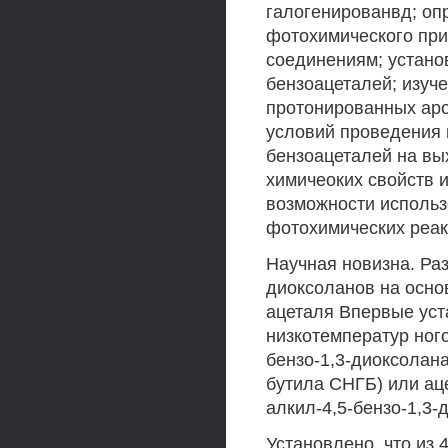
галогенированвд; о
фотохимического пр
соединениям; устан
бензоацеталей; изуч
протонированных аро
условий проведения 
бензоацеталей на вы
химичеоких свойств 
возможности использ
фотохимических реак
Научная новизна. Раз
диоксоланов на осно
ацеталя Впервые уст
низкотемператур ног
бензо-1,3-диоксолана 
бутила СНГБ) или ац
алкил-4,5-бензо-1,3-
Установлено, что из 