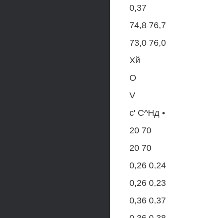
0,37
74,8 76,7
73,0 76,0
Xй
О
V
с' С^Нд •
20 70
20 70
0,26 0,24
0,26 0,23
0,36 0,37