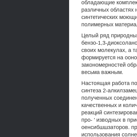
обладающие комплек
различных областях н
синтетических моющи
полимерных материал
Целый ряд природных
бензо-1,3-диоксолан
своих молекулах, а т
формируется на ооно
закономерностей обр
весьма важным.
Настоящая работа по
синтеза 2-алкилзаме
полученных соединен
качественных и коли
реакций синтезирова
про- ' изводных в пр
оенсибшшзаторов. пр
использования солне