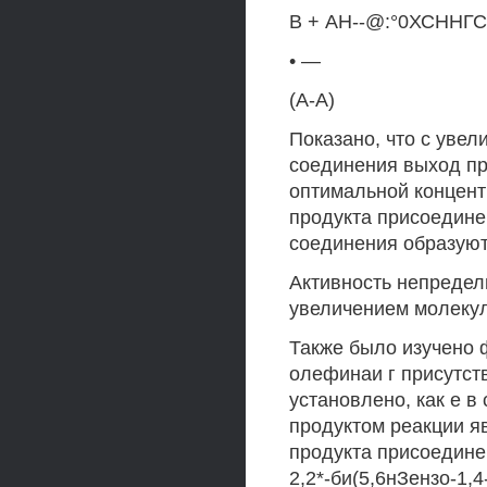
В + АН--@:°0ХСННГ
• —
(А-А)
Показано, что с уве
соединения выход пр
оптимальной концент
продукта присоединен
соединения образую
Активность непредел
увеличением молеку
Также было изучено 
олефинаи г присутст
установлено, как е в
продуктом реакции яв
продукта присоедине
2,2*-би(5,6нЗензо-1,4