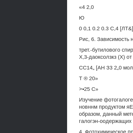
«4 2,0
Ю
0 0,1 0.2 0.3 С,4 [ЛТ&
Рис, 6. Зависимость 
трет.-бутилового спи
Х,3-даоксолзкз (X) от
СС14„ [АН З3 2„0 мол
Т ® 20»
>•25 С»
Изучение фотогалоге
новннм продуктом яЕЛ
образом, данный мет
галогэн-оодержащих 
4. Фотохимическое п