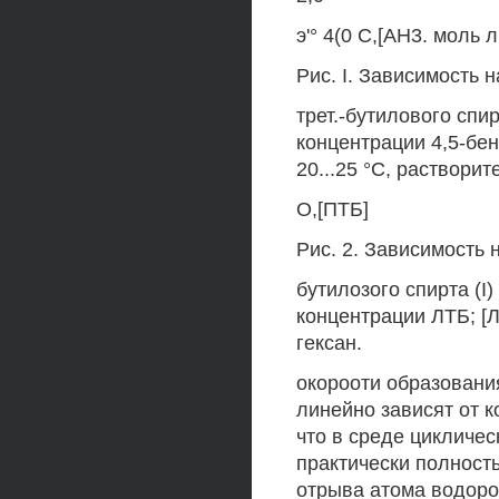
э'° 4(0 С,[АН3. моль л
Рис. I. Зависимость 
трет.-бутилового спир
концентрации 4,5-бенз
20...25 °С, растворите
О,[ПТБ]
Рис. 2. Зависимость 
бутилозого спирта (I)
концентрации ЛТБ; [ЛН
гексан.
окорооти образования
линейно зависят от к
что в среде цикличес
практически полност
отрыва атома водоро