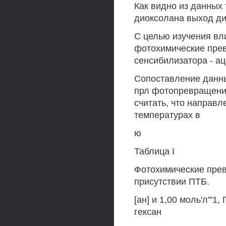
Как видно из данных 
диоксолана выход ди
С целью изучения в
фотохимические прев
сенсибилизатора - ац
Сопоставление данны
прл фотопревращения
считать, что направл
температурах в
ю
Таблица I
Фотохимические прев
присутствии ПТБ.
[ан] и 1,00 моль'л'"1,
гексан