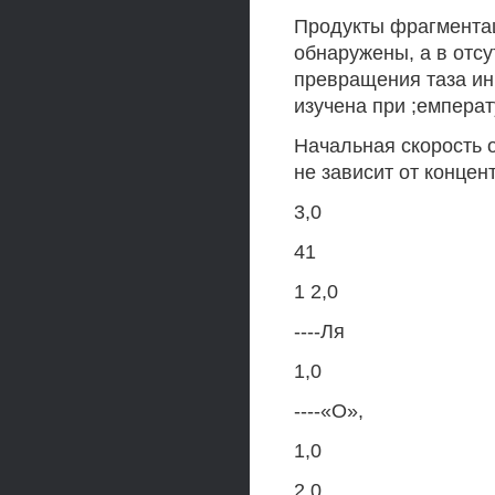
Продукты фрагментац
обнаружены, а в отс
превращения таза ин
изучена при ;емператур
Начальная скорость о
не зависит от концент
3,0
41
1 2,0
----Ля
1,0
----«О»,
1,0
2,0