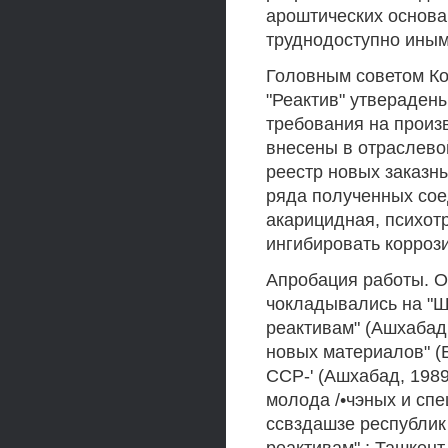
ароштических основа
труднодоступно ины
Головным советом Ко
"Реактив" утвераден
требования на произв
внесены в отраслево
реестр новых заказн
ряда полученных сое
акарицидная, психот
ингибировать коррози
Апробация работы. О
чокладывались на "Ш
реактивам" (Ашхабад
новых материалов" (
ССР-' (Ашхабад, 198
молода /•чэных и спе
ссвздашзе республик