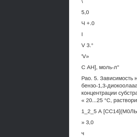
\
5,0
Ч +.0
I
V 3.°
'V»
С АН], моль-л"
Рао. 5. Зависимость 
бензо-1,3-диокоолааа 
концентрации субстрат
« 20...25 °С, раствор
1_2_5 А [СС14](М0ЛЬ
» 3,0
ч