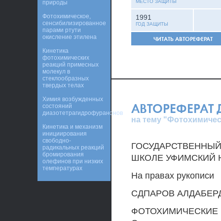
МЕСТО ЗАЩИТЫ
природы
Фотохимическое,
1991
сенсибилизированное
ГОД ЗАЩИТЫ
парами ртути
окисление этилена
ЧИТАТЬ АВТОРЕФЕРАТ
Кинетика
фотохимических
реакций примесных
молекул в
стеклообразных
твердых телах
Химия возбужденных
АВТОРЕФЕРАТ
состояний
диазотетрагидрофуранонов
на тему "Фотохимичес
Кинетика и механизм
инициирования
свободно-
ГОСУДАРСТВЕННЫЙ
радикальных реакций
бромирования
ШКОЛЕ УФИМСКИЙ 
олефинов при низких
температурах
На правах рукописи
СДПАРОВ АЛДАБЕР
ФОТОХИМИЧЕСКИЕ Р