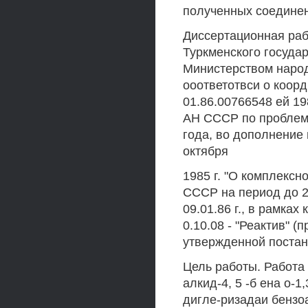
полученных соедине
Диссертационная раб
Туркменского госуда
Министерством народ
ооответотвси о коо
01.86.00766548 ей 1
АН СССР по проблеме 
года, во дополнение
октября
1985 г. "О комплекс
СССР на период до 2
09.01.86 г., в рамка
0.10.08 - "Реактив" (
утвержденной постан
Цель работы. Работа
алкид-4, 5 -б ена о-
дигле-ризадаи бензо