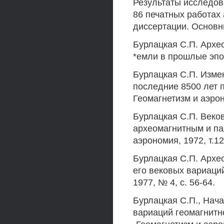
Результаты исследов
86 печатных работах
диссертации. Основн
Бурлацкая С.П. Архе
*емли в прошлые эпохи
Бурлацкая С.П. Изме
последние 8500 лет 
Геомагнетизм и аэроно
Бурлацкая С.П. Веко
археомагнитным и па
аэрономия, 1972, т.12,
Бурлацкая С.П. Архе
его вековых вариаций
1977, № 4, с. 56-64.
Бурлацкая С.П., Нач
вариаций геомагнитн