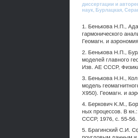
диссертации и авторе
наук, Бурлацкая, Сер
1. Бенькова Н.П., Ад
гармонического анал
Геомагн. и аэрономия,
2. Бенькова Н.П., Бу
моделей главного ге
Изв. АЕ СССР, Физика
3. Бенькова H.H., Ко
модель геомагнитного
X950). Геомагн. и аэр
4. Беркович K.M., Бо
ных процессов. В кн.
СССР, 1976, с. 55-56.
5. Брагинский С.И. 
поугловым данным и 