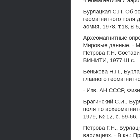
-Геомагнетизм и аэрон
Бурлацкая С.П. Об о
геомагнитного поля д
аомия, 1978, т.18, £ 5
Археомагнитные опре
Мировые данные. - М
Петрова Г.Н. Составит
ВИНИТИ, 1977-Ш с.
Бенькова Н.П., Бурла
главного геомагнитн
- Изв. АН СССР, Физик
Брагинский С.И., Бу
поля по археомагнит
1979, № 12, с. 59-66.
Петрова Г.Н., Бурла
вариациях. - В кн.: