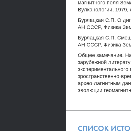
магнитного поля Зем
Вулканологии, 1979, с
Бурлацкая С.П. О дип
АН СССР, Физика Земл
Бурлацкая С.П. Смещ
АН СССР, Физика Земл
Общее замечание. На
зарубежной литерату
экспериментального 
зространственно-вре
архео-лагнитным да
эволюции геомагнитн
СПИСОК ИСТ