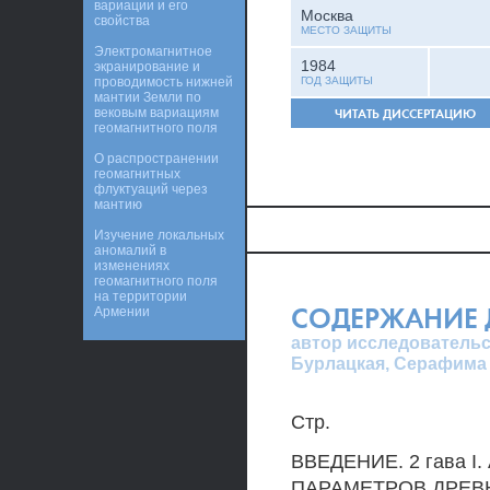
вариации и его
Москва
свойства
МЕСТО ЗАЩИТЫ
Электромагнитное
1984
экранирование и
проводимость нижней
ГОД ЗАЩИТЫ
мантии Земли по
вековым вариациям
ЧИТАТЬ ДИССЕРТАЦИЮ
геомагнитного поля
О распространении
геомагнитных
флуктуаций через
мантию
Изучение локальных
аномалий в
изменениях
геомагнитного поля
на территории
СОДЕРЖАНИЕ 
Армении
автор исследовательс
Бурлацкая, Серафима
Стр.
ВВЕДЕНИЕ. 2 гава
ПАРАМЕТРОВ ДРЕВ