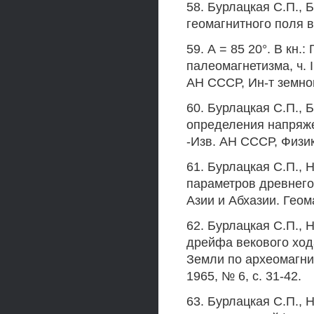
58. Бурлацкая С.П., 
геомагнитного поля в
59. А = 85 20°. В кн
палеомагнетизма, ч. 
АН СССР, Ин-т земно
60. Бурлацкая С.П., 
определения напряже
-Изв. АН СССР, Физик
61. Бурлацкая С.П., 
параметров древнего
Азии и Абхазии. Геома
62. Бурлацкая С.П., 
дрейфа векового ход
Земли по археомагни
1965, № 6, с. 31-42.
63. Бурлацкая С.П., 