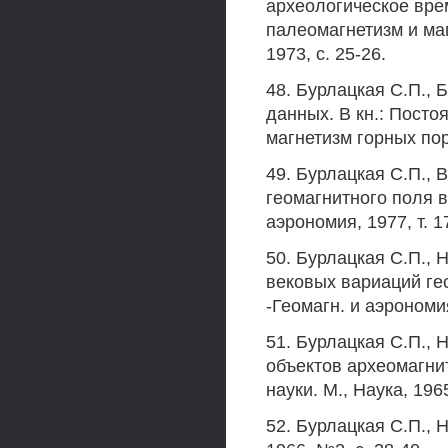
археологическое врем
палеомагнетизм и маг
1973, с. 25-26.
48. Бурлацкая С.П., 
данных. В кн.: Посто
магнетизм горных пор
49. Бурлацкая С.П.,
геомагнитного поля в
аэрономия, 1977, т. 17
50. Бурлацкая С.П., 
вековых вариаций ге
-Геомагн. и аэрономия,
51. Бурлацкая С.П., 
объектов археомагни
науки. М., Наука, 1965
52. Бурлацкая С.П., 