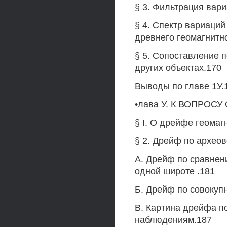
§ 3. Фильтрация вар
§ 4. Спектр вариаци
древнего геомагнитно
§ 5. Сопоставление 
других объектах.170
Выводы по главе 1У.
•лава У. К ВОПРОС
§ I. О дрейфе геомаг
§ 2. Дрейф по архео
A. Дрейф по сравнен
одной широте .181
Б. Дрейф по совокуп
B. Картина дрейфа п
наблюдениям.187