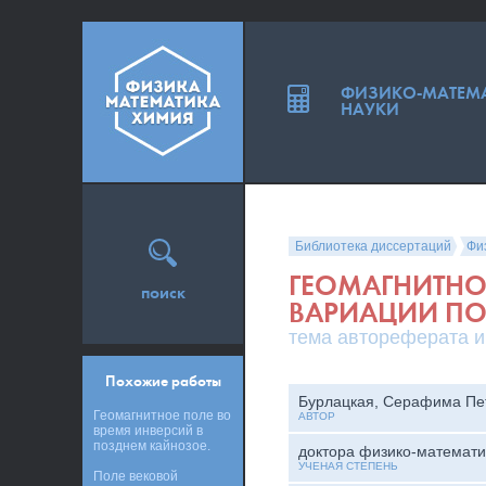
ФИЗИКО-МАТЕМ
НАУКИ
Библиотека диссертаций
Фи
ГЕОМАГНИТНОЕ
поиск
ВАРИАЦИИ П
тема автореферата и
Похожие работы
Бурлацкая, Серафима Пе
Геомагнитное поле во
АВТОР
время инверсий в
позднем кайнозое.
доктора физико-математи
УЧЕНАЯ СТЕПЕНЬ
Поле вековой