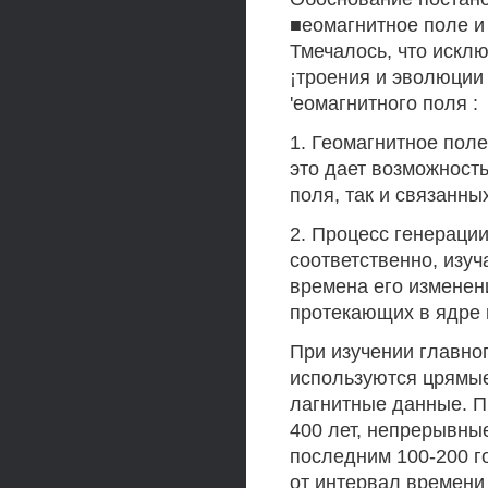
■еомагнитное поле и
Тмечалось, что искл
¡троения и эволюции
'еомагнитного поля :
1. Геомагнитное поле
это дает возможность
поля, так и связанны
2. Процесс генерации
соответственно, изу
времена его изменен
протекающих в ядре и
При изучении главно
используются црямые
лагнитные данные. 
400 лет, непрерывны
последним 100-200 г
от интервал времени