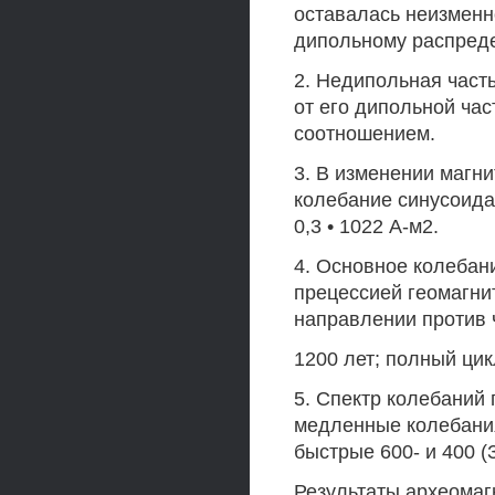
оставалась неизменн
дипольному распред
2. Недипольная част
от его дипольной ча
соотношением.
3. В изменении магн
колебание синусоида
0,3 • 1022 А-м2.
4. Основное колебан
прецессией геомагни
направлении против 
1200 лет; полный цик
5. Спектр колебаний
медленные колебания
быстрые 600- и 400 (
Результаты археомаг