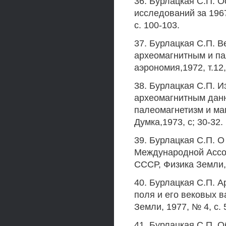
36. Бурлацкая С.П. 
исследований за 1967
с. 100-103.
37. Бурлацкая С.П. 
археомагнитным и па
аэрономия,1972, т.12,
38. Бурлацкая С.П. И
археомагнитным данн
палеомагнетизм и ма
Думка,1973, с; 30-32.
39. Бурлацкая С.П. 
Международной Ассоц
СССР, Физика Земли, 1
40. Бурлацкая С.П. 
поля и его вековых в
Земли, 1977, № 4, с. 
41. Бурлацкая С.П. 