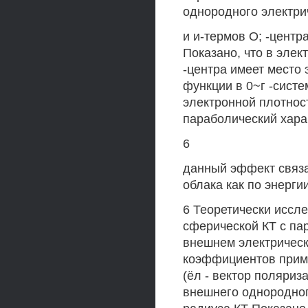
однородного электри
и и-термов О; -центр
Показано, что в элек
-центра имеет место
функции в 0~г -систе
электронной плотнос
параболический хара
6
данный эффект связа
облака как по энергии
6 Теоретически иссл
сферической КТ с па
внешнем электричес
коэффициентов приме
(ёл - вектор поляриз
внешнего однородног