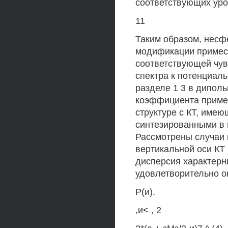
соответствующих уро
11
Таким образом, несф
модификации примесн
соответствующей чув
спектра к потенциал
разделе 1 3 в дипол
коэффициента примес
структуре с КТ, име
синтезированными в 
Рассмотрены случаи п
вертикальной оси КТ
дисперсия характерн
удовлетворительно о
Р(и).
,и< , 2