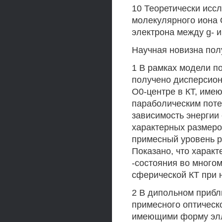
10 Теоретически исс
молекулярного иона 
электрона между g- 
Научная новизна пол
1 В рамках модели п
получено дисперсион
О0-центре в КТ, им
параболическим пот
зависимость энергии 
характерных размеро
примесный уровень р
Показано, что характ
-состояния во многом 
сферической КТ при 
2 В дипольном приб
примесного оптическ
имеющими форму элл