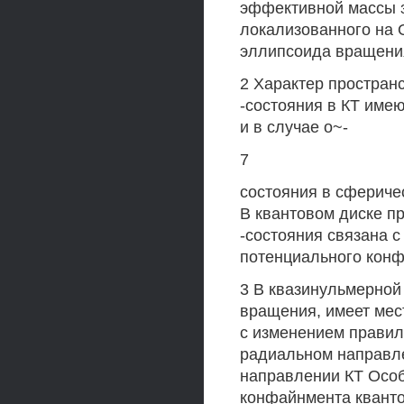
эффективной массы з
локализованного на 
эллипсоида вращения
2 Характер пространс
-состояния в КТ име
и в случае о~-
7
состояния в сфериче
В квантовом диске п
-состояния связана с
потенциального кон
3 В квазинульмерной
вращения, имеет мес
с изменением правил
радиальном направле
направлении КТ Особ
конфайнмента кванто