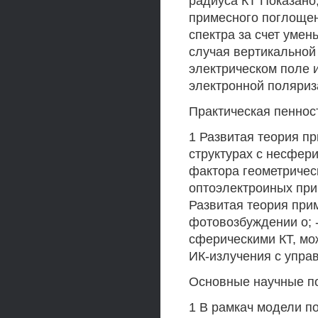
радиуса КТ Показано,
примесного поглощен
спектра за счет уме
случая вертикальной 
электрическом поле 
электронной поляриз
Практическая пеннос
1 Развитая теория п
структурах с несфер
фактора геометричес
оптоэлектроиных при
Развитая теория при
фотовозбуждении о; 
сферическими КТ, мо
ИК-излучения с упра
Основные научные п
1 В рамкач модели п