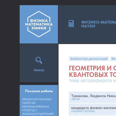
ФИЗИКО-МАТЕМ
НАУКИ
Библиотека диссертаций
Фи
ГЕОМЕТРИЯ И 
поиск
КВАНТОВЫХ Т
тема автореферата и
Похожие работы
Туманова, Людмила Нико
Магнитооптические
АВТОР
свойства
квазиодномерных
кандидата физико-матема
структур с
УЧЕНАЯ СТЕПЕНЬ
водородоподобными