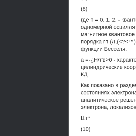
(8)
где п = 0, 1, 2, - к
одномерной осциллято
магнитное квантовое 
порядка гп (Л,(<?<™) 
функции Бесселя,
а =-¿Н/т'в>0 - характ
цилиндрические коорд
КД
Как показано в разде
состояниях электрона
аналитическое решен
электрона, локализов
Шг*
(10)