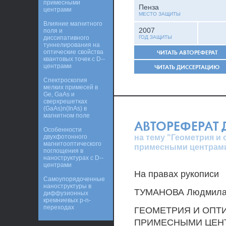
примесными
Пенза
центрами
МЕСТО ЗАЩИТЫ
Влияние магнитного
2007
поля и
диссипативного
ГОД ЗАЩИТЫ
туннелирования на
оптические свойства
ЧИТАТЬ АВТОРЕФЕРАТ
квантовых точек с D--
центрами
ЧИТАТЬ ДИССЕРТАЦИЮ
Спектроскопия
мелких примесей в
Ge, GaAs и
сверхрешетках
(GaAs)n(InAs) в
магнитном поле
АВТОРЕФЕРАТ
Особенности
на тему "Геометрия и 
двухфотонного
магнитооптического
примесными центрам
поглощения в
наноструктурах с D--
центрами
На правах рукописи
Самоупорядоченные
наноструктуры в
ТУМАНОВА Людмила
диффузионных
кремниевых p-n-
переходах
ГЕОМЕТРИЯ И ОПТИ
ПРИМЕСНЫМИ ЦЕН