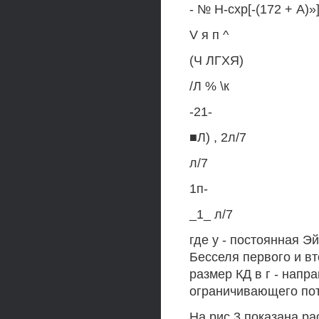
- № Н-схр[-(172 + А)»
V я п ^
(Ч ЛГХЯ)
/Л % \к
-21-
■Л) , 2л/7
л/7
1п-
_1_ л/7
где у - постоянная Э
Бесселя первого и вто
размер КД в г - направ
ограничивающего потен
На рис 3 показана р