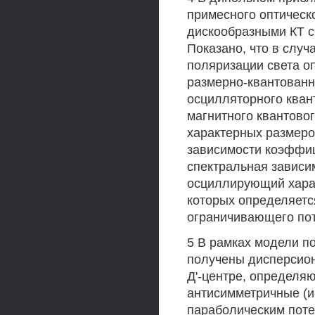
примесного оптическ
дискообразными КТ с
Показано, что в случ
поляризации света о
размерно-квантованн
осцилляторного кванто
магнитного квантовог
характерных размеро
зависимости коэффиц
спектральная зависи
осциллирующий хара
которых определяетс
ограничивающего по
5 В рамках модели п
получены дисперсион
Д'-центре, определя
антисимметричные (и
параболическим пот