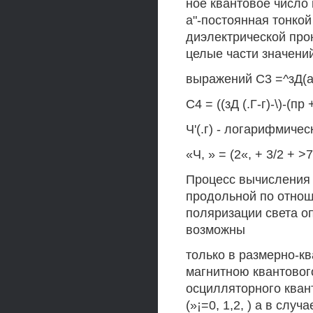
ное квантовое число
а"-постоянная тонкой
диэлектрической прон
целые части значени
выражений С3 =^зД(а'-
С4 = ((зД (.Г-г)-\)-(пр 
Ч'(.г) - логарифмиче
«Ч, » = (2«, + 3/2 + >7 
Процесс вычисления
продольной по отнош
поляризации света о
возможны
только в размерно-к
магнитною квантовог
осцилляторного квант
(»¡=0, 1,2, ) а в случ