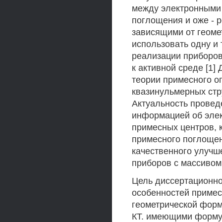
между электронными
поглощения и оже - 
зависящими от геоме
использовать одну и
реализации приборо
к активной среде [1
теории примесного о
квазинульмерных стр
Актуальность провед
информацией об элек
примесных центров, 
примесного поглощен
качественного улучш
приборов с массивом
Цель диссертационно
особенностей примес
геометрической форм
КТ. имеющими форму 