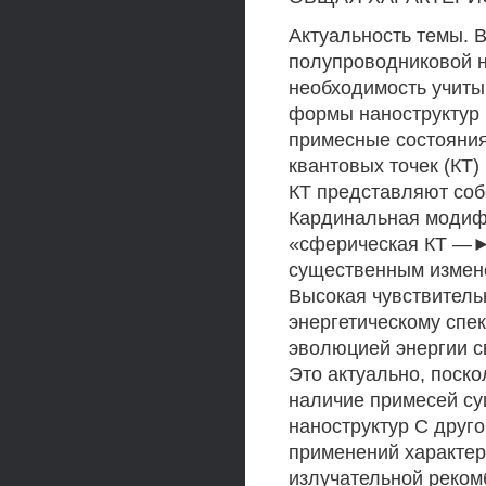
Актуальность темы. 
полупроводниковой н
необходимость учиты
формы наноструктур 
примесные состояни
квантовых точек (КТ) 
КТ представляют соб
Кардинальная модифи
«сферическая КТ —► 
существенным измене
Высокая чувствительн
энергетическому спек
эволюцией энергии с
Это актуально, поско
наличие примесей су
наноструктур С друг
применений характери
излучательной реком