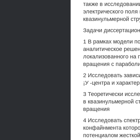
также в исследовани
электрического поля 
квазинульмерной стр
Задачи диссертацио
1 В рамках модели п
аналитическое решен
локализованного на 
вращения с парабол
2 Исследовать зависи
¡У -центра и характ
3 Теоретически иссл
в квазинульмерной с
вращения
4 Исследовать спект
конфайнмента котор
потенциалом жесткой