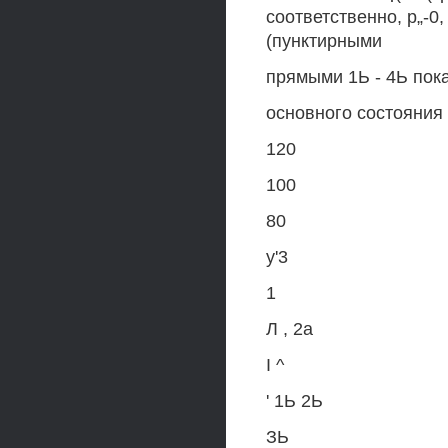
соответственно, р„-0
(пунктирными
прямыми 1Ь - 4Ь пок
основного состояния
120
100
80
у'3
1
Л , 2а
I ^
' 1Ь 2Ь
ЗЬ