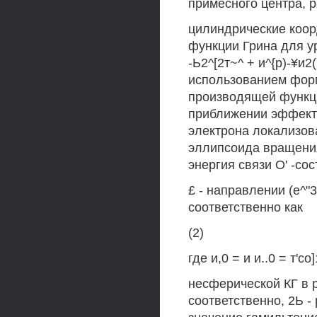
примесного центра, р
цилиндрические коор
функции Грина для у
-Ь2^[2т~^ + и^{р)-¥и2
использованием фор
производящей функции
приближении эффекти
электрона локализов
эллипсоида вращения
энергия связи О' -со
£ - направлении (е^"
соответственно как
(2)
где и,0 = и и..0 = т
несферической КГ в 
соответственно, 2Ь -