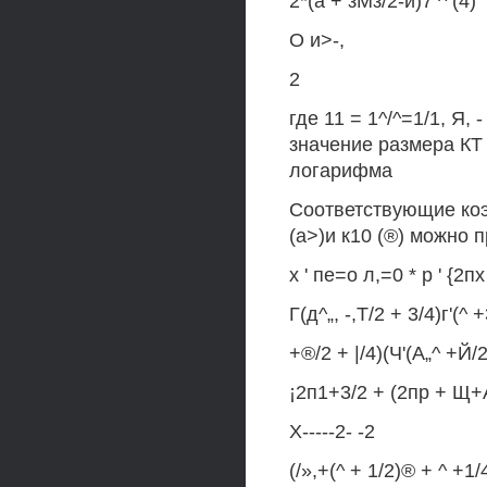
2*(а + зМз/2-и)7 ^ (4)
О и>-,
2
где 11 = 1^/^=1/1, Я,
значение размера КТ 
логарифма
Соответствующие ко
(а>)и к10 (®) можно 
х ' пе=о л,=0 * р ' {2пх
Г(д^„, -,Т/2 + 3/4)г'(^ 
+®/2 + |/4)(Ч'(А„^ +Й/2
¡2п1+3/2 + (2пр + Щ+
X-----2- -2
(/»,+(^ + 1/2)® + ^ +1/4