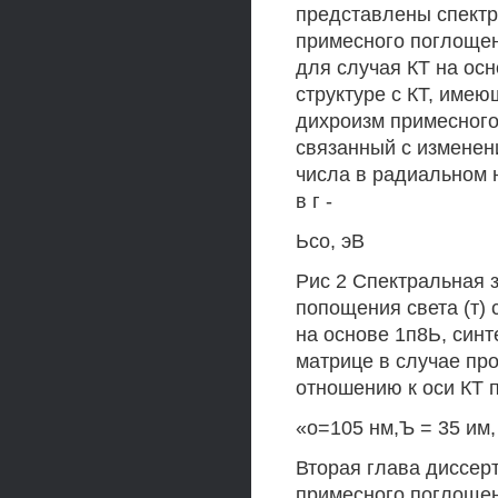
представлены спект
примесного поглощени
для случая КТ на осн
структуре с КТ, име
дихроизм примесного 
связанный с изменен
числа в радиальном 
в г -
Ьсо, эВ
Рис 2 Спектральная 
попощения света (т)
на основе 1п8Ь, син
матрице в случае про
отношению к оси КТ по
«о=105 нм,Ъ = 35 им,
Вторая глава диссер
примесного поглощен