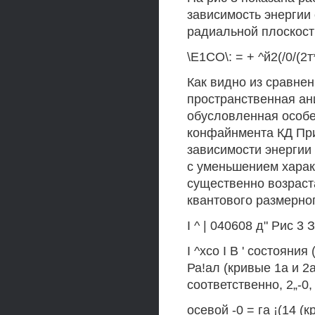
зависимость энергии 
радиальной плоскости 
\Е1СО\: = + ^й2(/0/(2
Как видно из сравнен
пространственная ани
обусловленная особе
конфайнмента КД При
зависимости энергии 
с уменьшением харак
существенно возраста
квантового размерно
I ^ | 040608 д" Рис 3
I ^хсо I В ' состояни
Ра!ал (кривые 1а и 2
соответственно, 2„-0,
осевой -0 = га ¡(14 