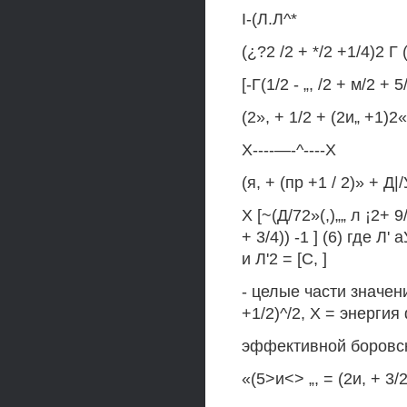
I-(Л.Л^*
(¿?2 /2 + */2 +1/4)2 Г (
[-Г(1/2 - „, /2 + м/2 + 5
(2», + 1/2 + (2и„ +1)2«
X----—-^----X
(я, + (пр +1 / 2)» + Д|/
X [~(Д/72»(,)„„ л ¡2+ 9/
+ 3/4)) -1 ] (6) где Л
и Л'2 = [С, ]
- целые части значени
+1/2)^/2, Х = энерги
эффективной боровско
«(5>и<> „, = (2и, + 3