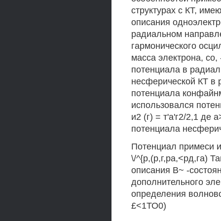
структурах с КТ, им
описания одноэлектр
радиальном направл
гармонического осцилл
масса электрона, со,
потенциала в радиал
несферической КТ в
потенциала конфайнм
использовался потен
и2 (г) = т'а'г2/2,1 д
потенциала несферич
Потенциал примеси и
\/^{р,(р,г,ра,<рд,га) 
описания В~ -состоя
дополнительного эле
определения волново
£<1ТО0)