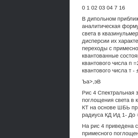
0 1 02 03 04 7 16
В дипольном приближ
аналитическая форм
света в квазинульмер
дисперсии их характ
переходы с примесног
квантованные состоя
квантового числа п =2
квантового числа т - ±
Ъа>,эВ
Рис 4 Спектральная 
поглощения света в 
КТ на основе ШБЬ при
радиуса КД Ид 1- До =
На рис 4 приведена 
примесного поглощен