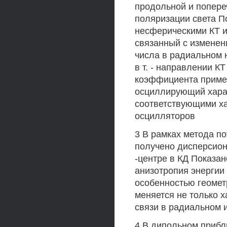
продольной и попере
поляризации света По
несферическими КТ и
связанный с изменен
числа в радиальном 
в т. - направлении К
коэффициента примес
осциллирующий хара
соответствующими ха
осцилляторов
3 В рамках метода п
получено дисперсион
-центре в КД Показан
анизотропия энергии
особенностью геомет
меняется не только 
связи в радиальном и
4 В дипольном приб