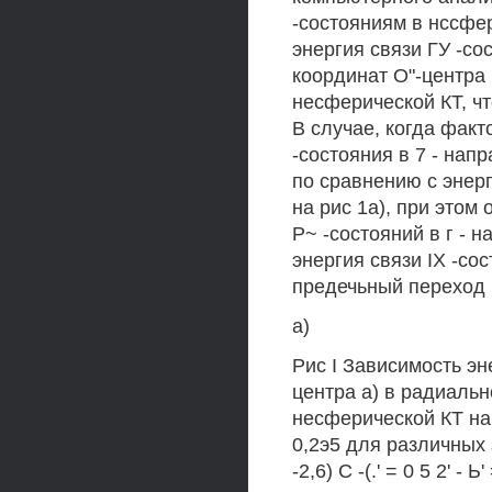
-состояниям в нссфе
энергия связи ГУ -с
координат О"-центра 
несферической КТ, ч
В случае, когда факт
-состояния в 7 - напр
по сравнению с энер
на рис 1а), при этом
Р~ -состояний в г - 
энергия связи IX -со
предечьный переход к
а)
Рис I Зависимость эн
центра а) в радиальн
несферической КТ на о
0,2э5 для различных з
-2,6) С -(.' = 0 5 2' 