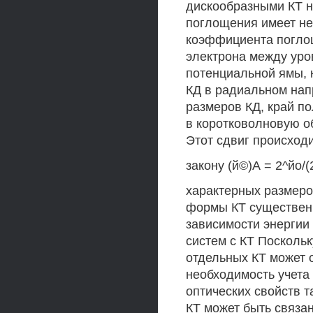
дискообразными КТ н
поглощения имеет не
коэффициента погло
электрона между уро
потенциальной ямы, 
КД в радиальном нап
размеров КД, край п
в коротковолновую об
Этот сдвиг происходи
закону (й©)А = 2^йо/(2
характерных размеро
формы КТ существенн
зависимости энергии 
систем с КТ Посколь
отдельных КТ может о
необходимость учета
оптических свойств т
КТ может быть связа