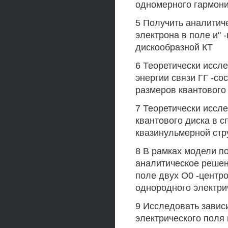
одномерного гармони
5 Получить аналитич
электрона в поле и" 
дискообразной КТ
6 Теоретически иссл
энергии связи ГГ -со
размеров квантового
7 Теоретически иссл
квантового диска в 
квазинульмерной стр
8 В рамках модели п
аналитическое решен
поле двух О0 -центр
однородного электри
9 Исследовать завис
электрического поля