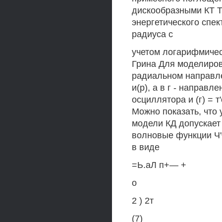
дискообразными КТ Т
энергетического спек
радиуса с
учетом логарифмичес
Грина Для моделиро
радиальном направле
и(р), а в г - направ
осциллятора и (г) = т
Можно показать, что
модели КД допускает
волновые функции Ч'^
в виде
=Ь.аЛ п+— +
о
2 ) 2т
(7)