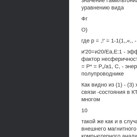
значение гамильтони
уравнению вида
Фг
О)
где р = ,!' = 1-1(1,,
и'20=и20/Еа,Е:1 - эфф
фактор несферичности К
= Р* = Р„/а1, С, - эн
полупроводнике
Как видно из (1) - (
связи -состояния в 
многом
10
такой же как и в слу
внешнего магнитного 
компьютерного анали