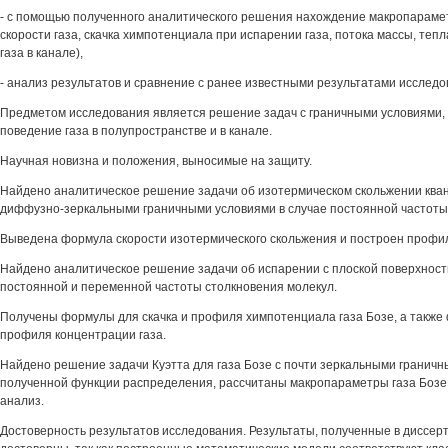
- с помощью полученного аналитического решения нахождение макропарамет
скорости газа, скачка химпотенциала при испарении газа, потока массы, тепл
газа в канале),
- анализ результатов и сравнение с ранее известными результатами исследо
Предметом исследования является решение задач с граничными условиями,
поведение газа в полупространстве и в канале.
Научная новизна и положения, выносимые на защиту.
Найдено аналитическое решение задачи об изотермическом скольжении квант
диффузно-зеркальными граничными условиями в случае постоянной частоты
Выведена формула скорости изотермического скольжения и построен профиль
Найдено аналитическое решение задачи об испарении с плоской поверхности
постоянной и переменной частоты столкновения молекул.
Получены формулы для скачка и профиля химпотенциала газа Бозе, а также 
профиля концентрации газа.
Найдено решение задачи Куэтта для газа Бозе с почти зеркальными граничн
полученной функции распределения, рассчитаны макропараметры газа Бозе 
анализ.
Достоверность результатов исследования. Результаты, полученные в диссер