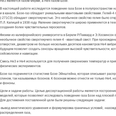
Не3 является газом Ферми, а Не4-газом Бозе.
В настоящей работе исследуется поведение газа Бозе в полупространстве н
и в канале. Бозе-газ обладает уникальными квантовыми свойствами. Гелий-4 
(-271С0) обладает сверхтекучестью. Это необычное свойство гелия было от
П.Л. Капицей в 1938 году. Явление сверхтекучести широко применяется в тех
создания более чувствительных гироскопов.
Физики из калифорнийского университета в Беркли Р.Паккард и Э.Хоскинсон
необычное свойство сверхтекучего гелия-4 - квантовый свист. При прохожде
отверстия, диаметром не больше нескольких десятков нанометров Не4 вибрир
будущем позволит создать сенсоры вращения высокой чувствительности, ко
сейсмологии и навигации.
Смесь Не3 и Не4 используется для получения сверхнизких температур и пр
физических экспериментов.
Бозе газ подчиняется статистике Бозе-Эйнштейна, которая описывает расп
спином, так называемых бозонов. К бозонам можно отнести не только Не4, н
и фононы.
Цели и задачи работы. Целью диссертационной работы является построени
моделей, которые позволяют исследовать поведение газа Бозе над плоской п
Для достижения поставленной цели были решены следующие задачи:
-вывод кинетического уравнения и формулировка граничных условий, -нахож
распределения газа,