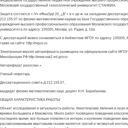
Федеральное государственное бюджетное учреждение высшего профессион
Московский государственный технологический университет СТАНКИН.
Защита состоится « /У» effiuaSpjt 20_¿$" г. в ч. рр м. на заседании диссертац
212.155.07 по физико-математическим наукам на базе Государственного обр
учреждения высшего профессионального образования Московского государст
университета по адресу: 105005, Москва, ул. Радио д. 10а
С диссертацией можно ознакомиться в библиотеке МГОУ по адресу: 105005, Мо
также на сайте: http://mgou.ru
Электронная версия автореферата размещена на официальном сайте МГОУ 
Минобрнауки РФ http://www.vak2.ed.gov.ru
Автореферат разослан »
Ученый секретарь
Диссертационного совета Д 212.155.07,
кандидат физико-математических наук, доцент Н.Н. Барабанова
ОБЩАЯ ХАРАКТЕРИСТИКА РАБОТЫ
Объект исследования и актуальность работы. Кинетические явления в газах 
времен Больцмапа и Максвелла. Много работ посвящено поведению классичес
последнее время, все больше появляется интерес к изучению поведения ква
рассматриваемыми квантовыми газами является третий и четвертый изотопы 