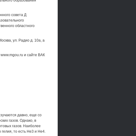
ального образования
ионного совета Д
азовательного
венного областного
сква, ул. Радио д. 10а, а
www.mgou.ru и сайте ВАК
изучаются давно, еще со
ких газов. Однако, в
нтовых газов. Наиболее
гелия, то есть Не3 и Не4.