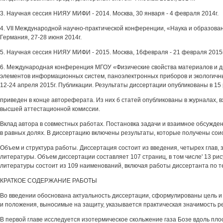
3. Научная сессия НИЯУ МИФИ - 2014. Москва, 30 января - 4 февраля 2014г.
4. VII Международной научно-практической конференции, «Наука и образова
Германия, 27-28 июня 2014г.
5. Научная сессия НИЯУ МИФИ - 2015. Москва, 16февраля - 21 февраля 2015г
6. Международная конференция МГОУ «Физические свойства материалов и д
элементов информационных систем, паноэлектронных приборов и экологичны
12-24 апреля 2015г. Публикации. Результаты диссертации опубликованы в 15 
приведен в конце автореферата. Из них б статей опубликованы в журналах, 
высшей аттестационной комиссии.
Вклад автора в совместных работах. Постановка задачи и взаимное обсужд
в равных долях. В диссертацию включены результаты, которые получены сои
Объем и структура работы. Диссертация состоит из введения, четырех глав, 
литературы. Объем диссертации составляет 107 страниц, в том числе' 13 рис
литературы состоит из 109 наименований, включая работы диссертанта по т
КРАТКОЕ СОДЕРЖАНИЕ РАБОТЫ
Во введении обоснована актуальность диссертации, сформулированы цель и 
и положения, выносимые на защиту, указывается практическая значимость р
В первой главе исследуется изотермическое скольжение газа Бозе вдоль пло