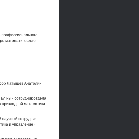
о профессионального
ре математического
ссор Латышев Анатолий
научный сотрудник отдела
а прикладной математики
й научный сотрудник
тика и управление»