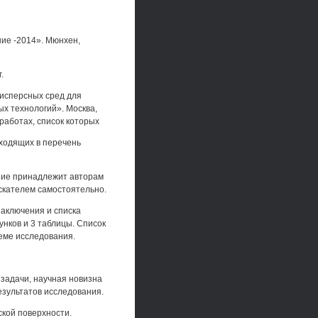
ние -2014». Мюнхен,
.
исперсных сред для
х технологий». Москва,
работах, список которых
входящих в перечень
ение принадлежит авторам
скателем самостоятельно.
заключения и списка
унков и 3 таблицы. Список
еме исследования.
задачи, научная новизна
езультатов исследования.
ской поверхности.