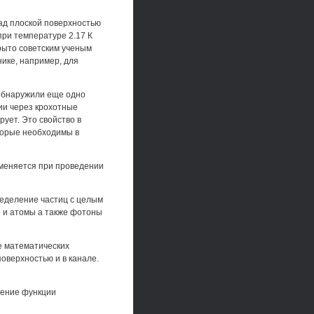
ад плоской поверхностью
при температуре 2.17 К
крыто советским ученым
нике, например, для
 обнаружили еще одно
нии через крохотные
ует. Это свойство в
торые необходимы в
именяется при проведении
ределение частиц с целым
о и атомы а также фотоны
е математических
оверхностью и в канале.
дение функции