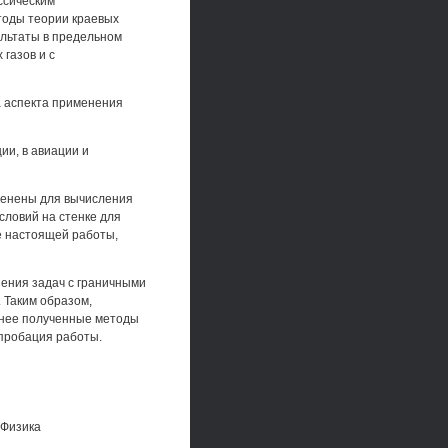
ссическим
тоды теории краевых
ультаты в предельном
газов и с
а аспекта применения
ии, в авиации и
менены для вычисления
словий на стенке для
е настоящей работы,
ения задач с граничными
. Таким образом,
анее полученные методы
Апробация работы.
«Физика