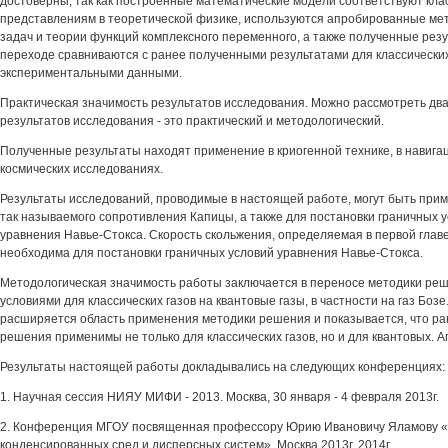
достоверны, так как построенные математические модели соответствуют кла
представлениям в теоретической физике, используются апробированные ме
задач и теории функций комплексного переменного, а также полученные рез
переходе сравниваются с ранее полученными результатами для классических 
экспериментальными данными.
Практическая значимость результатов исследования. Можно рассмотреть дв
результатов исследования - это практический и методологический.
Полученные результаты находят применение в криогенной технике, в навигац
космических исследованиях.
Результаты исследований, проводимые в настоящей работе, могут быть при
так называемого сопротивления Капицы, а также для постановки граничных у
уравнения Навье-Стокса. Скорость скольжения, определяемая в первой глав
необходима для постановки граничных условий уравнения Навье-Стокса.
Методологическая значимость работы заключается в переносе методики реш
условиями для классических газов на квантовые газы, в частности на газ Бозе
расширяется область применения методики решения и показывается, что р
решения применимы не только для классических газов, но и для квантовых. 
Результаты настоящей работы докладывались на следующих конференциях:
1. Научная сессия НИЯУ МИФИ - 2013. Москва, 30 января - 4 февраля 2013г.
2. Конференция МГОУ посвященная профессору Юрию Ивановичу Яламову 
конденсированных сред и дисперсных систем». Москва 2013г, 2014г.