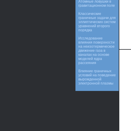
Атомные ловушки в
гравитационном поле
Классические
граничные задачи для
эллиптических систем
уравнений второго
порядка
Исследование
влияния поверхности
на неизотермическое
движение газа в
каналах на основе
моделей ядра
рассеяния
Влияние граничных
условий на поведение
вырожденной
электронной плазмы