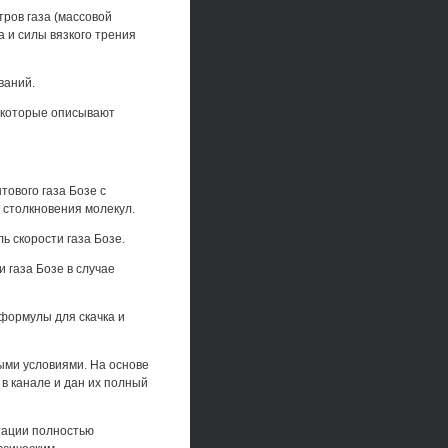
ров газа (массовой
а и силы вязкого трения
ваний.
 которые описывают
ового газа Бозе с
 столкновения молекул.
 скорости газа Бозе.
 газа Бозе в случае
формулы для скачка и
ыми условиями. На основе
в канале и дан их полный
тации полностью