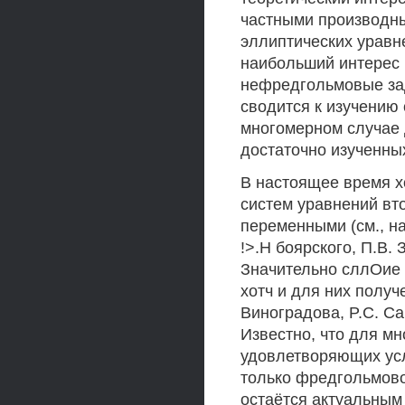
частными производны
эллиптических уравне
наибольший интерес
нефредгольмовые зад
сводится к изучению
многомерном случае 
достаточно изученны
В настоящее время х
систем уравнений вт
переменными (см., на
!>.Н боярского, П.В. 
Значительно сллОие 
хотч и для них получ
Виноградова, P.C. Са
Известно, что для м
удовлетворяющих ус
только фредгольмово
остаётся актуальным