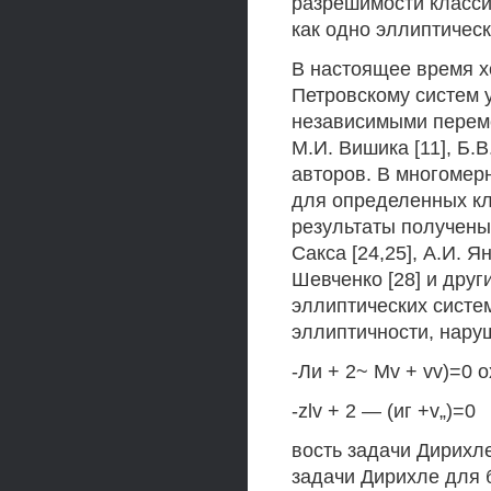
разрешимости классич
как одно эллиптическ
В настоящее время х
Петровскому систем 
независимыми переме
М.И. Вишика [11], Б.В
авторов. В многомер
для определенных кл
результаты получены,
Сакса [24,25], А.И. Я
Шевченко [28] и друг
эллиптических систе
эллиптичности, наруш
-Ли + 2~ Mv + vv)=0 о
-zlv + 2 — (иг +v„)=0
вость задачи Дирихл
задачи Дирихле для 