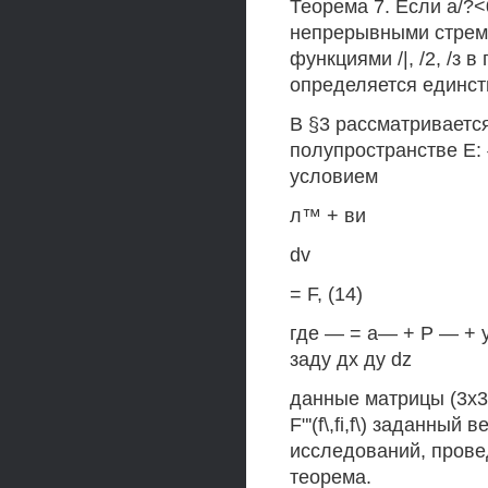
Теорема 7. Если а/?<0
непрерывными стрем
функциями /|, /2, /з
определяется единст
В §3 рассматривается
полупространстве Е:
условием
л™ + ви
dv
= F, (14)
где — = a— + P — + y
заду дх ду dz
данные матрицы (3x3)
F"'(f\,fi,f\) заданны
исследований, прове
теорема.