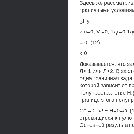
Здесь же рассматрив
граничными условия
¿Ну
и п=0, V =0, 1дг=0 1д
= 0. (12)
х-0
Доказывается, что за
Л< 1 или Л>2. В зак
одна граничная задач
которой зависит от п
полупространстве Н:
границе этого полуп
Со =/2. «! + Н=0=/з. (
стремящиеся к нулю н
Основной результат 