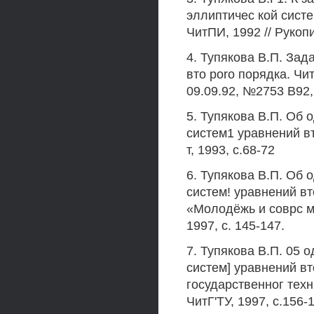
эллиптичес кой сист
ЧитПИ, 1992 // Рукоп
4. Тупякова В.П. За
вто poro порядка. Чи
09.09.92, №2753 В92,
5. Тупякова В.П. Об 
систем1 уравнений вто
т, 1993, с.68-72
6. Тупякова В.П. Об 
систем! уравнений вто
«Молодёжь и соврс ме
1997, с. 145-147.
7. Тупякова В.П. 05 
систем] уравнений вт
государственног техн
ЧитГ'ТУ, 1997, с.156-