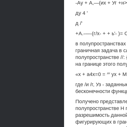
-Ау + А,—(их + Уг +н>
ду 4 '
д /'
+А.-—-(г/х- + + ь'- )= 
в полупространствах Н:
граничная задача в 
полупространстве //:
на границе этого пол
«х + а4х=0 = ^' ух + М'
где /и /г, Уз - зада
бесконечности функции
Получено представле
полупространстве Н 
разрешимость данной 
фигурирующих в гран