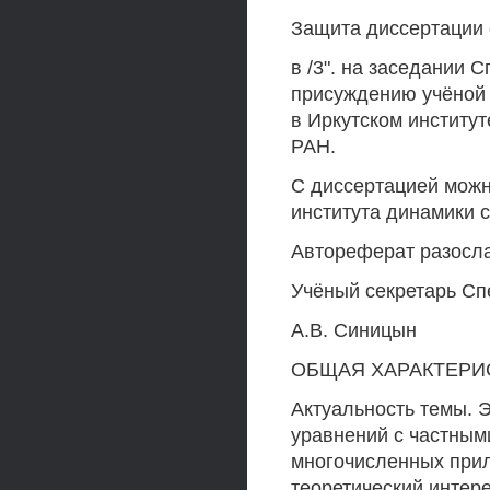
Защита диссертации со
в /3". на заседании 
присуждению учёной 
в Иркутском институ
РАН.
С диссертацией можн
института динамики 
Автореферат разослан
Учёный секретарь Сп
А.В. Синицын
ОБЩАЯ ХАРАКТЕРИ
Актуальность темы. 
уравнений с частным
многочисленных прил
теоретический интер