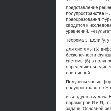
представление решен
полупространстве Н„
преобразования Фурь
сводится к исследов
уравнений. Результа
Теорема 3. Если /у, 
для системы (6) ди
бесконечности функци
системы (6) в полуп
определяются единст
постоянной.
Получены явные форм
полупространстве Нп 
исследуется задача 
параметров Я и Я„, п
задачи. Основной ре