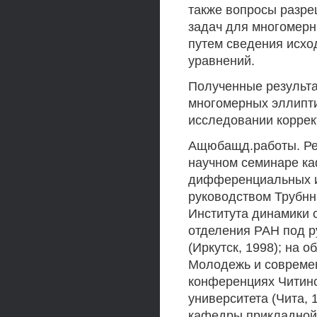
также вопросы разре
задач для многомерн
путем сведения исхо
уравнений.
Полученные результа
многомерных эллипти
исследовании коррект
Ащюбащд.работы. Ре
научном семинаре ка
дифференциальных и
руководством Трубнна
Института динамики 
отделения РАН под 
(Иркутск, 1998); на 
Молодежь и современ
конференциях Читинс
университета (Чита, 
кафедры прикладной 