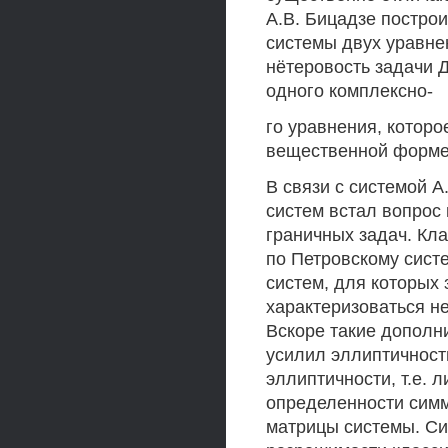
A.B. Бицадзе постро
системы двух уравне
нётеровость задачи Д
одного комплексно-
го уравнения, которо
вещественной форме 
В связи с системой A
систем встал вопрос
граничных задач. Кл
по Петровскому систе
систем, для которых
характеризоваться н
Вскоре такие дополн
усилил эллиптичност
эллиптичности, т.е. 
определенности симм
матрицы системы. Си