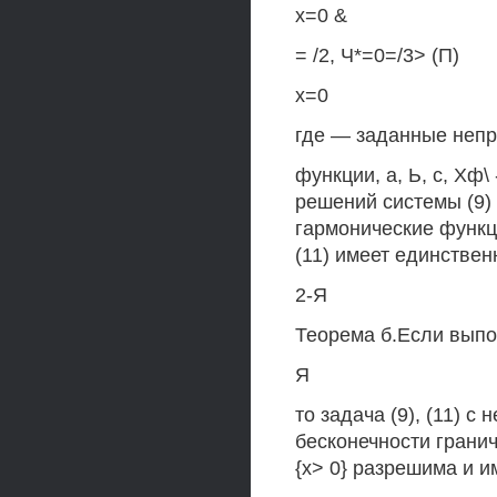
х=0 &
= /2, Ч*=0=/3> (П)
х=0
где — заданные непр
функции, а, Ь, с, Хф
решений системы (9)
гармонические функци
(11) имеет единстве
2-Я
Теорема б.Если вып
Я
то задача (9), (11) 
бесконечности гранич
{х> 0} разрешима и 