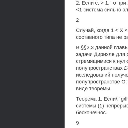
2. Если с, > 1, то пр
<1 система сильно э
2
Случай, когда 1 < X <
составного типа не р
В §§2,3 данной глав
задачи Дирихле для
стремящимися к нулю
полупространствах £>: 
исследований получено
полупространстве О: 
виде теоремы.
Теорема 1. Если/,' g
системы (1) непрер
бесконечнос-
9