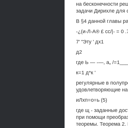
на бесконечности ре
задачи Дирихле для с
В §4 данной главы р
-¿(и-Л-А® £ сс/|- = 0 .7
7' "Эту ' дх1
д2
где Ь — -—, а„ /=1___
к=1 д*к '
регулярные в полупро
удовлетворяющие на 
иЛхп=о=ь (5)
где щ - заданные до
при помощи преобраз
теоремы. Теорема 2.