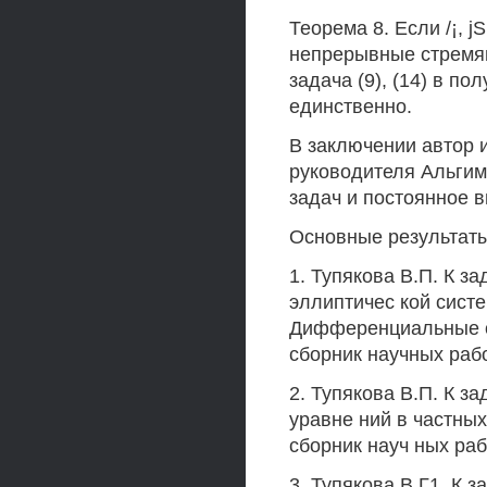
Теорема 8. Если /¡, j
непрерывные стремящ
задача (9), (14) в п
единственно.
В заключении автор 
руководителя Альгим
задач и постоянное в
Основные результаты
1. Тупякова В.П. К 
эллиптичес кой сист
Дифференциальные оп
сборник научных работ
2. Тупякова В.П. К з
уравне ний в частны
сборник науч ных рабо
3. Тупякова В.Г1. К