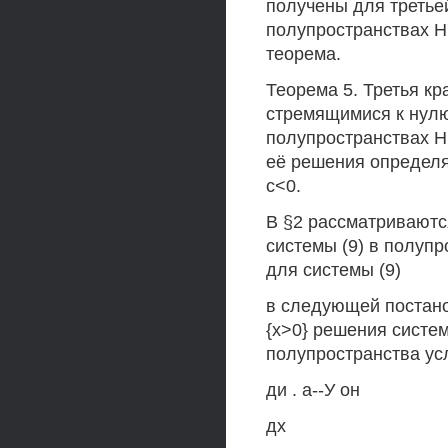
получены для третьей
полупространствах Н'
теорема.
Теорема 5. Третья к
стремящимися к нулю
полупространствах Н:{
её решения определя
с<0.
В §2 рассматриваютс
системы (9) в полупро
для системы (9)
в следующей постано
{х>0} решения систем
полупространства ус
ди . а--У он
дх