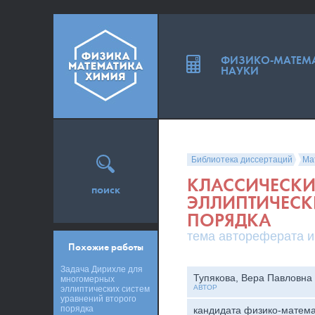
ФИЗИКО-МАТЕМ
НАУКИ
Библиотека диссертаций
Ма
КЛАССИЧЕСКИ
поиск
ЭЛЛИПТИЧЕСК
ПОРЯДКА
тема автореферата и
Похожие работы
Задача Дирихле для
Тупякова, Вера Павловна
многомерных
АВТОР
эллиптических систем
уравнений второго
порядка
кандидата физико-матема