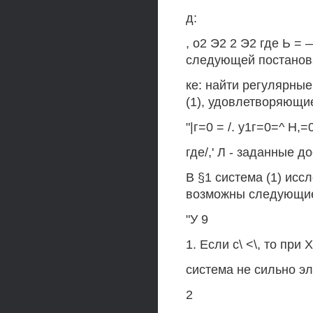
д:
, о2 Э2 2 Э2 где Ь =
следующей постанов
ке: найти регулярные
(1), удовлетворяющи
"|г=0 = /. у1г=0=^ Н,=0
где/,' Л - заданные 
В §1 система (1) исс
возможны следующие
"У 9
1. Если с\ <\, то при
система не сильно э
2