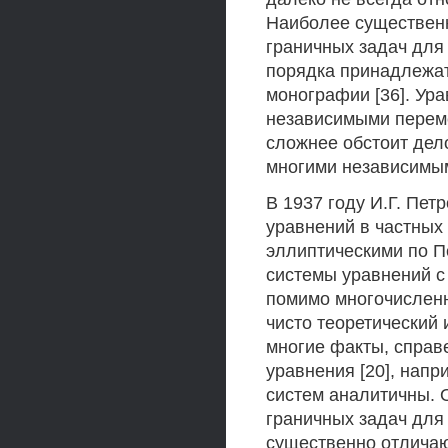
Наиболее существенн
граничных задач для
порядка принадлежат
монографии [36]. Ур
независимыми переме
сложнее обстоит дел
многими независимым
В 1937 году И.Г. Пет
уравнений в частных
эллиптическими по П
системы уравнений с
помимо многочислен
чисто теоретический
многие факты, справ
уравнения [20], напр
систем аналитичны. 
граничных задач для
существенно отличаю