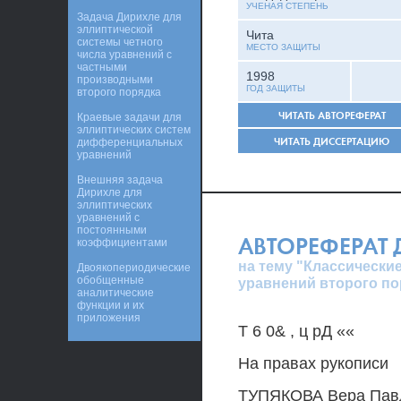
УЧЕНАЯ СТЕПЕНЬ
Задача Дирихле для
эллиптической
Чита
системы четного
МЕСТО ЗАЩИТЫ
числа уравнений с
частными
1998
производными
ГОД ЗАЩИТЫ
второго порядка
ЧИТАТЬ АВТОРЕФЕРАТ
Краевые задачи для
эллиптических систем
ЧИТАТЬ ДИССЕРТАЦИЮ
дифференциальных
уравнений
Внешняя задача
Дирихле для
эллиптических
уравнений с
постоянными
АВТОРЕФЕРАТ
коэффициентами
на тему "Классически
Двоякопериодические
обобщенные
уравнений второго по
аналитические
функции и их
приложения
Т 6 0& , ц рД ««
На правах рукописи
ТУПЯКОВА Вера Пав