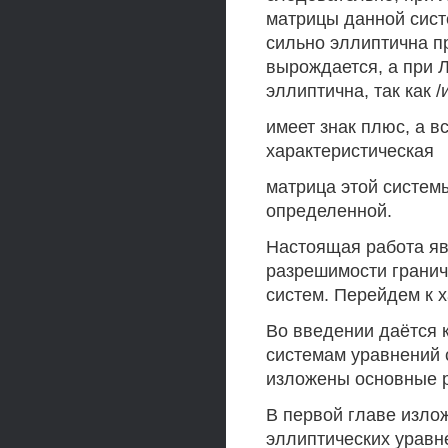
матрицы данной сист
сильно эллиптична пр
вырождается, а при Л
эллиптична, так как /
имеет знак плюс, а в
характеристическая
матрица этой систем
определенной.
Настоящая работа яв
разрешимости гранич
систем. Перейдем к 
Во введении даётся 
системам уравнений 
изложены основные р
В первой главе изло
эллиптических уравн