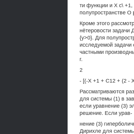
ти функции и X с\ +1
полупространстве О 
Кроме этого рассмот
нётеровости задачи Д
{у>0}. Для полупрост
исследуемой задачи 
частными производны
г.
2
- [(-X +1 + С12 + (2 - Х
Рассматриваются ра
для системы (1) в за
если уравнение (3) э
решение. Если урав-
нение (3) гиперболи
Дирихле для системы