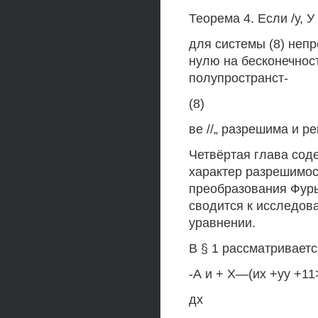
Теорема 4. Если /у, У
для системы (8) не
нулю на бесконечност
полупространст-
(8)
ве //„ разрешима и р
Четвёртая глава сод
характер разрешимос
преобразования Фурь
сводится к исследов
уравнении.
В § 1 рассматриваетс
-А и + Х—(их +уу +11>
дх