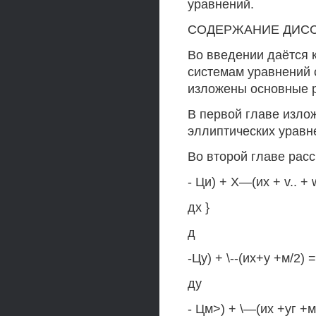
уравнений.
СОДЕРЖАНИЕ ДИС
Во введении даётся 
системам уравнений 
изложены основные р
В первой главе изло
эллиптических уравн
Во второй главе рас
- Ци) + Х—(их + v.. + 
дх }
д
-Цу) + \--(их+у +м/2) =
ду
- Цм>) + \—(их +уг +м