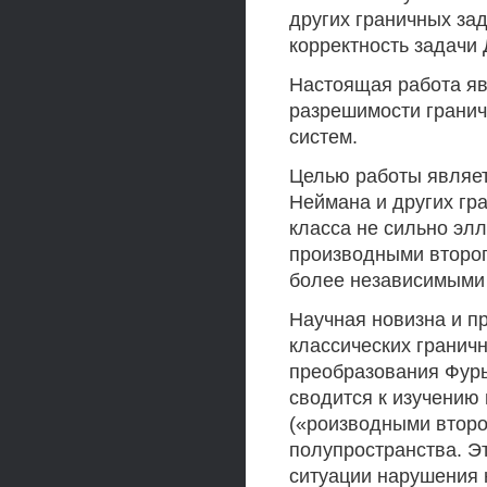
других граничных зад
корректность задачи
Настоящая работа яв
разрешимости гранич
систем.
Целью работы являет
Неймана и других гр
класса не сильно эл
производными второг
более независимыми
Научная новизна и п
классических гранич
преобразования Фурь
сводится к изучению
(«роизводными второ
полупространства. Э
ситуации нарушения 