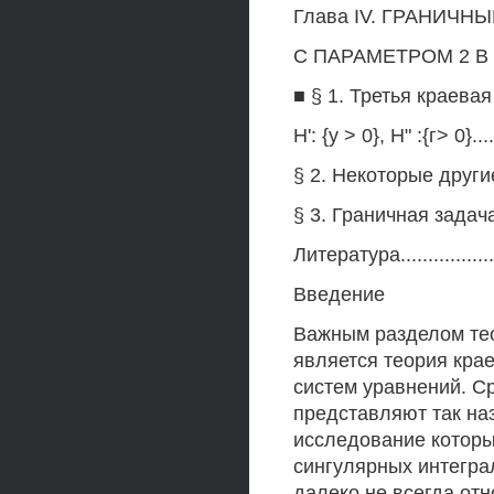
Глава IV. ГРАНИЧ
С ПАРАМЕТРОМ 2 В ПО
■ § 1. Третья краевая
Н': {у > 0}, Н" :{г> 0}........
§ 2. Некоторые другие гр
§ 3. Граничная задач
Литература......................
Введение
Важным разделом те
является теория кра
систем уравнений. С
представляют так н
исследование которых
сингулярных интегра
далеко не всегда отн