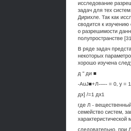
исследование разреш
задач для тех систем
Дирихле. Так как исс
сводится к изучению
о разрешимости данн
полупространстве [31
В ряде задач предст
некоторых параметро
хорошо изучена след
д " ди ■
-AuJ■+Л-—- = 0, у = 1,.
дх] /=1 дх1
где Л - вещественны
семейство систем, з
характеристической 
следовательно, при 