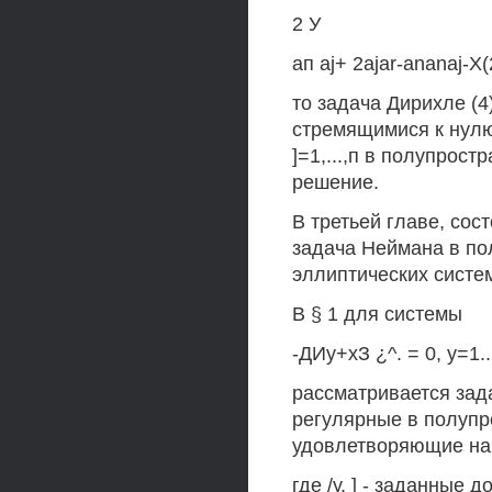
2 У
ап аj+ 2ajar-ananaj-Х(2
то задача Дирихле (
стремящимися к нулю
]=1,...,п в полупрос
решение.
В третьей главе, сос
задача Неймана в по
эллиптических систе
В § 1 для системы
-ДИу+хЗ ¿^. = 0, у=1...
рассматривается зад
регулярные в полупро
удовлетворяющие на 
где /у, ] - заданные