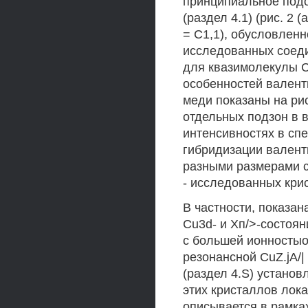
принципиальное подо
(раздел 4.1) (рис. 2 
= С1,1), обусловлен
исследованных соед
для квазимолекулы С
особенностей валент
меди показаны на рис
отдельных подзон в 
интенсивностях в сп
гибридизации валентн
разными размерами с
- исследованных кри
В частности, показа
Cu3d- и Хп/>-состоян
с большей ионностыо 
резонансной CuZ.jA/|
(раздел 4.S) устано
этих кристаллов лок
описывается в рамка