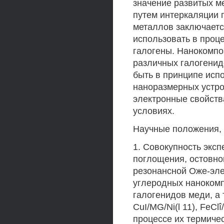
значение развитых м
путем интеркаляции 
металлов заключаетс
использовать в проц
галогены. Нанокомпо
различных галогенид
быть в принципе испо
наноразмерных устро
электронные свойств
условиях.
Научные положения,
1. Совокупность экс
поглощения, остовно
резонансной Оже-эле
углеродных нанокомп
галогенидов меди, а
CuI/MG/Ni(l 11), FeClî/
процессе их термичес