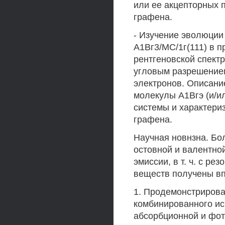
или ее акцепторных 
графена.
- Изучение эволюции
А1Вг3/МС/1г(111) в 
рентгеновской спектр
угловым разрешение
электронов. Описани
молекулы А1Вгэ (и/ил
системы и характери
графена.
Научная новнзна. Бо
остовной и валентно
эмиссии, в т. ч. с р
веществ получены в
1. Продемонстрирова
комбинированного ис
абсорбционной и фот