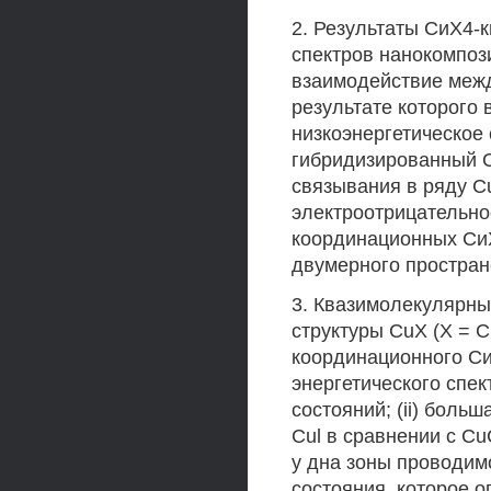
2. Результаты СиХ4-
спектров нанокомпоз
взаимодействие межд
результате которого
низкоэнергетическое
гибридизированный С2
связывания в ряду Cu
электроотрицательнос
координационных СиХ
двумерного простран
3. Квазимолекулярны
структуры CuX (X = C
координационного Си
энергетического спе
состояний; (ii) боль
Cul в сравнении с CuC
у дна зоны проводим
состояния, которое 