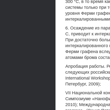
300 °С, в то время к
системы только при 
уровня Ферми графен
интеркалированными 
6. Осаждение из пара
С, приводит к интерк
При достаточно боль
интеркалированного 
Ферми графена всле
атомами брома соста
Апробация работы. Р
следующих российски
International Worksho
Петербург, 2009);
VII Национальной ко
Симпозиуме «Нанофиз
2010); Международна