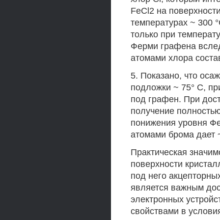
FeCl2 на поверхност
температурах ~ 300 °
только при температ
Ферми графена всле
атомами хлора состав
5. Показано, что осаж
подложки ~ 75° С, пр
под графен. При дос
получение полностью
понижения уровня Ф
атомами брома дает ~
Практическая значим
поверхности кристал
под него акцепторных
является важным дос
электронных устройс
свойствами в услов