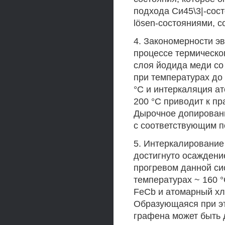
подхода Си45\3|-сос
lösen-состояниями, с
4. Закономерности эв
процессе термическо
слоя йодида меди со 
при температурах до 
°С и интеркаляция ат
200 °С приводит к п
Дырочное допирован
с соответствующим п
5. Интеркалирование 
достигнуто осаждени
прогревом данной си
температурах ~ 160 
FeCb и атомарный хл
Образующаяся при эт
графена может быть