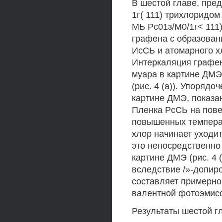
В шестой главе, пре
1г( 111) трихлоридом
МЬ Рс01з/М0/1г< 111
графена с образован
ИсСЬ и атомарного х
Интеркаляция графена
муара в картине ДМЭ
(рис. 4 (а)). Упоряд
картине ДМЭ, показан
Пленка РсСЬ на пове
повышенных температ
хлор начинает уходит
это непосредственно
картине ДМЭ (рис. 4
вследствие /»-допир
составляет примерно 
валентной фотоэмисси
Результаты шестой гл