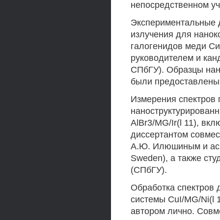
непосредственном уч
Экспериментальные д
излучения для нано
галогенидов меди Си
руководителем и канд
СПбГУ). Образцы на
были предоставлены 
Измерения спектров 
наноструктурированных
AlBr3/MG/Ir(l 11), вк
диссертантом совмес
А.Ю. Илюшиным и асп
Sweden), а также ст
(СПбГУ).
Обработка спектров
системы CuI/MG/Ni(l 
автором лично. Совм