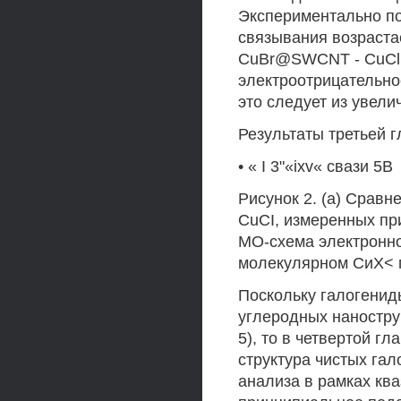
Экспериментально пок
связывания возраста
CuBr@SWCNT - CuCl
электроотрицательнос
это следует из увели
Результаты третьей г
• « I 3"«ixv« свази 5В
Рисунок 2. (а) Сравн
CuCI, измеренных при
МО-схема электронно
молекулярном СиХ< 
Поскольку галогенид
углеродных наностру
5), то в четвертой г
структура чистых га
анализа в рамках кв