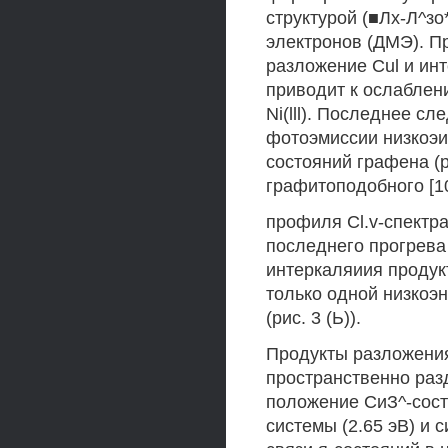
структурой (■Лх-Л^зо
электронов (ДМЭ). П
разложение Cul и ин
приводит к ослаблен
Ni(lll). Последнее с
фотоэмиссии низкоэи
состояний графена (р
графитоподобного [1
профиля Cl.v-спектра
последнего прогрева
интеркаляиия продук
только одной низкоэ
(рис. 3 (Ь)).
Продукты разложения
пространственно раз
положение СиЗ^-сост
системы (2.65 эВ) и с