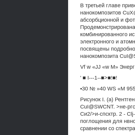
В третьей главе при
нанокомпозитов CuX
абсорбционной и фот
Продемонстрирована
комбинированного ис
электронного и атомн
посвящены подробно
нанокомпозита CuI@
Vf w «JJ «w M» Энерг
' ■ I---1--■>■!■!
•30 № »40 WS «М 955
Рисунок I. (а) Рентг
CuI@SWCNT. >не-ргст
Си2/>и-спсктр. 2 - Clj
поглощения для нвно
сравнении со спектр