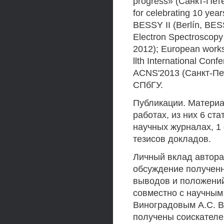
progress» (Санкт-Пет
for celebrating 10 yea
BESSY II (Berlín, BESS
Electron Spectroscopy
2012); European works
llth International Co
ACNS'2013 (Санкт-Пет
СПбГУ.
Публикации. Материа
работах, из них 6 ста
научных журналах, 1 
тезисов докладов.
Личный вклад автора
обсуждение полученн
выводов и положений
совместно с научным 
Виноградовым А.С. В
получены соискателем