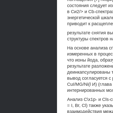
состояния следует из
в Си2/> и Cb-спектр
энергетической шкал
приводит к расщепле
результате снятия в
структуры спектров н
На основе анализа 
измеренных в процесс
что ионы йода, обра
результате разложени
деинкапсулированы т
вывод согласуется с
CuI/MG/Ni(l И) (глав
интернированных мол
Анализ С\х1р- и Cls
= I, Br, Cl) также ук
взаимодействия межд