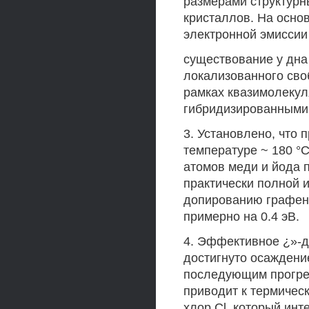
размерами структурн
кристаллов. На осно
электронной эмиссии
существование у дна
локализованного сво
рамках квазимолекул
гибридизированными с
3. Установлено, что п
температуре ~ 180 °
атомов меди и йода п
практически полной и
допированию графен
примерно на 0.4 эВ.
4. Эффективное ¿»-до
достигнуто осаждени
последующим прогрев
приводит к термичес
хлор Cl, который ин