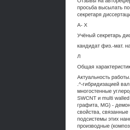
Отзывы на авторефер
просьба высылать по
секретаря диссертаци
А- X
Учёный секретарь ди
кандидат физ.-мат. на
Л
Общая характеристи
Актуальность работы
.^-гибридизацией вал
многостенные углерод
SWCNT и multi walle
графита, MG) - демо
свойства, связанные
подсистемы этих нано
производные (композ