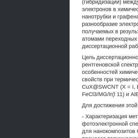
(гибридизации) между
электронов в химиче
нанотрубки и графен
разнообразие электр
получаемых в резуль
атомами переходных 
диссертационной раб
Цель диссертационн
рентгеновской спектр
особенностей химиче
свойств при термиче
CuX@SWCNT (X = I, Br
FeCl3/MG/Ir(l 11) и AlB
Для достижения это
- Характеризация ме
фотоэлектронной спе
для нанокомпозитов C