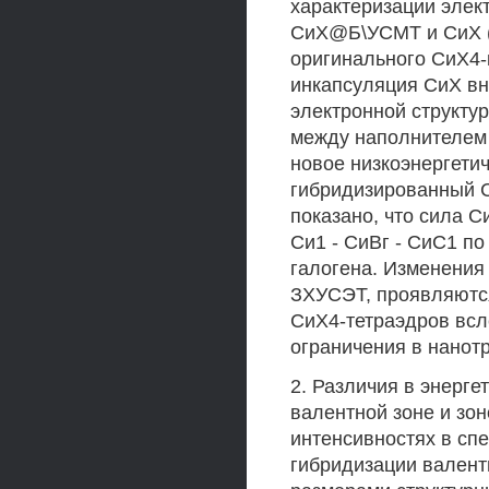
характеризации элек
СиХ@Б\УСМТ и СиХ (X 
оригинального СиХ4-
инкапсуляция СиХ в
электронной структу
между наполнителем 
новое низкоэнергети
гибридизированный С
показано, что сила С
Си1 - СиВг - СиС1 по
галогена. Изменения
ЗХУСЭТ, проявляютс
СиХ4-тетраэдров всл
ограничения в нанотр
2. Различия в энерге
валентной зоне и зон
интенсивностях в сп
гибридизации валентн