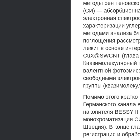
методы рентгеновско
(СИ) — абсорбционна
электронная спектро
характеризации угле
методами анализа бл
поглощения рассмотр
лежит в основе инте
CuX@SWCNT (глава 3)
Квазимолекулярный п
валентной фотоэмисс
свободными электро
группы (квазимолеку
Помимо этого кратко
Германского канала 
накопителя BESSY II 
монохроматизации СИ 
Швеция). В конце гл
регистрация и обрабо