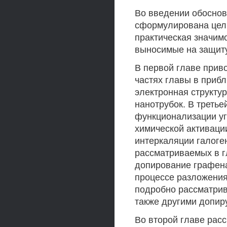
Во введении обоснов
сформулирована цель
практическая значим
выносимые на защит
В первой главе приво
частях главы в приб
электронная структу
нанотрубок. В треть
функционализации уг
химической активации
интеркаляции галоге
рассматриваемых в г
допирование графен
процессе разложения
подробно рассматрив
также другими допир
Во второй главе рас