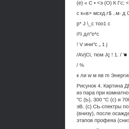
(е) « С • <э (О) К Гс; <
с к«в> мсхд.г$ ..м- д 
р* J \_с тоо1 с
i!\\ дл"о*с
! V ини"с „ 1 j
/AVjCi, тюм Jç ! 1. / '■
/ %
к ли w м яв m Энерги
Рисунок 4. Картина 
из пара при комнатн
"С (Ь), 300 "С (с) и 
эВ. (с) СЬ-спектры п
(внизу), после осажд
этапов профеяа (сниз