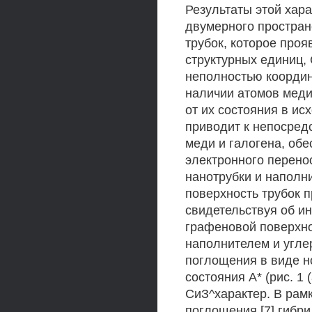
Результаты этой хар
двумерного простран
трубок, которое про
структурных единиц, 
неполностью координ
наличии атомов меди
от их состояния в и
приводит к непосред
меди и галогена, об
электронного перено
нанотрубки и наполн
поверхность трубок п
свидетельствуя об ин
графеновой поверхн
наполнителем и угле
поглощения в виде н
состояния А* (рис. 1
СиЗ^характер. В рам
поглощения [7] гибри