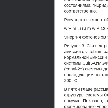
состояниями, гибрид
соответственно.
Результаты четвёртой
w ж m ш ги m w м 12 ю
Энергия фотонов эВ 
Рисунок 3. Clj-спек
эмиссии с vi.tobi.im
нормальной »миссии (
системы Cul(6A)'MG/
(«annl-2») системы д
последующим поэтапн
200 °С.
В пятой главе рассм
структуры системы Cu
вакууме. Показано, ч
формированию упоряд