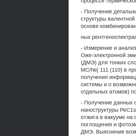
процессе термическог
- Получение детальн
структуры валентной 
основе комбинирован
ных рентгеноспектра
- Измерение и анализ
Оже-электронной эми
(ДМЭ) для тонких сл
МС/№( 111 (110) в пр
получения информаци
системы и о возможн
отдельных атомов) п
- Получение данных 
наноструктуры РеС1з
отжига в вакууме на 
поглощения и фотоэми
ДМЭ. Выяснение возм