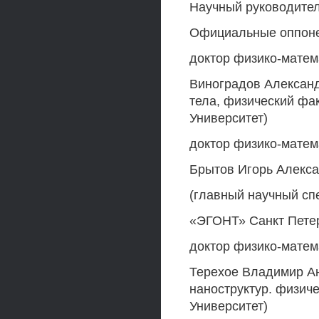
Научный руководител
Официальные оппон
доктор физико-матем
Виноградов Александ
тела, физический фа
Университет)
доктор физико-матем
Брытов Игорь Алекс
(главный научный с
«ЭГОНТ» Санкт Петер
доктор физико-матем
Терехое Владимир Ан
наноструктур. физич
Университет)