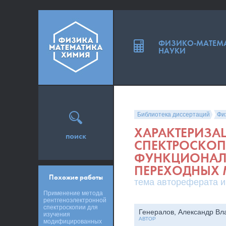
ФИЗИКО-МАТЕМ
НАУКИ
Библиотека диссертаций
Фи
ХАРАКТЕРИЗА
поиск
СПЕКТРОСКОП
ФУНКЦИОНАЛ
ПЕРЕХОДНЫХ 
Похожие работы
тема автореферата и
Применение метода
рентгеноэлектронной
спектроскопии для
Генералов, Александр В
изучения
АВТОР
модифицированных