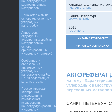
наноструктурами
кандидата физико-матема
композиционных
материалов
УЧЕНАЯ СТЕПЕНЬ
Нанокомпозиты на
Санкт-Петербург
основе одностенных
МЕСТО ЗАЩИТЫ
углеродных
нанотрубок
2013
ГОД ЗАЩИТЫ
Анизотропия
структуры и
ЧИТАТЬ АВТОРЕФЕРАТ
электронных свойств
материалов на
ЧИТАТЬ ДИССЕРТАЦИЮ
основе
ориентированных
углеродных нанотруб
Особенности
образования
анизотропных
углеродных
АВТОРЕФЕРАТ
наноструктур на Fe,
Co, Ni-содержащих
на тему "Характериза
катализаторах
углеродных наностру
Просвечивающая
переходных металлов
электронная
микроскопия в
комплексном
исследовании
САНКТ-ПЕТЕРБУРГ
наноструктурированных
углеродных