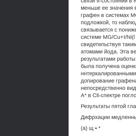
связи я-состояний в 
меньше ее значения в 
графен в системах MG
подложкой, то наблю
связывается с пониж
системе MG/Cu+I/Ni(l 
свидетельствуя таки
атомами йода. Эта в
результатами работы 
была получена оценк
ннтеркалированными 
допирование графена 
непосредственно вид
А* в Cli-спектре погл
Результаты пятой гла
Дифрхации медленны
(а) щ • *