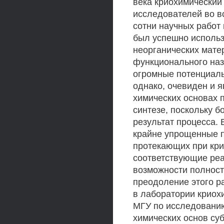
века криохимический
исследователей во в
сотни научных работ 
был успешно использ
неорганических мате
функционального наз
огромные потенциаль
однако, очевиден и 
химических основах 
синтезе, поскольку 
результат процесса. 
крайне упрощенные п
протекающих при кри
соответствующие ре
возможности полност
преодоление этого р
в лаборатории криох
МГУ по исследованию
химических основ су