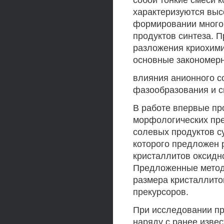
собой тонкие смеси к
характеризуются выс
формировании много
продуктов синтеза. 
разложения криохим
основные закономер
влияния анионного с
фазообразования и св
В работе впервые пр
морфологических пр
солевых продуктов с
которого предложен 
кристаллитов оксидн
Предложенные метод
размера кристаллито
прекурсоров.
При исследовании пр
наряду с ранее изв