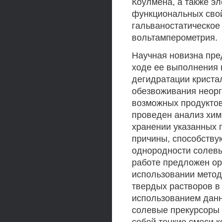
Коулмена, а также э
функциональных свой
гальваностатическое
вольтамперометрия.
Научная новизна пре
ходе ее выполнения 
дегидратации криста
обезвоживания неорг
возможных продуктов
проведен анализ хим
хранении указанных 
причины, способств
однородности солевы
работе предложен ор
использовании метод
твердых растворов в
использованием данн
солевые прекурсоры 