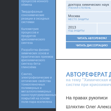
процессов ионного
доктора химических наук
обмена
УЧЕНАЯ СТЕПЕНЬ
Твердофазные
сонохимические
Москва
реакции в оксидных
МЕСТО ЗАЩИТЫ
системах
2013
Калометрия
ГОД ЗАЩИТЫ
процессов и
продуктов
ЧИТАТЬ АВТОРЕФЕРАТ
криохимического
синтеза
ЧИТАТЬ ДИССЕРТАЦИЮ
Разработка физико-
химических основ и
практических приемов
криохимического
синтеза бета-
глинозёма
АВТОРЕФЕРАТ
Синтез,
электрофизические и
на тему "Химическая
оптические свойства
систем при криохимич
тонкопленочных
полимерных и
металлополимерных
наноструктурированных
На правах рукописи
покрытий на основе
поли-пара-ксилилена
Шляхтин Олег Алекс