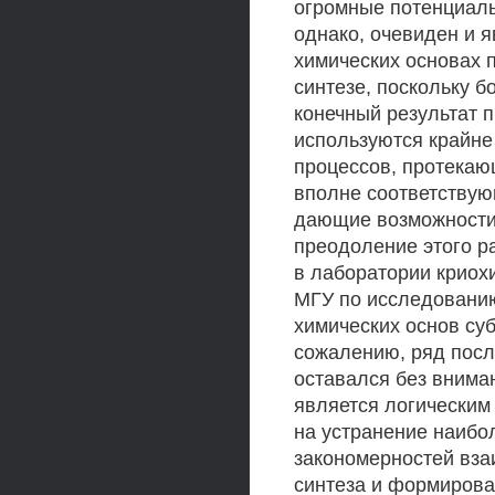
огромные потенциаль
однако, очевиден и 
химических основах 
синтезе, поскольку 
конечный результат п
используются крайне
процессов, протекаю
вполне соответствую
дающие возможности 
преодоление этого р
в лаборатории криох
МГУ по исследованию
химических основ су
сожалению, ряд посл
оставался без внима
является логическим
на устранение наибо
закономерностей вза
синтеза и формирова