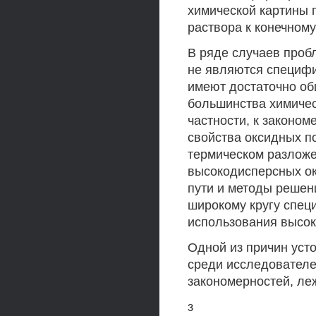
химической картины 
раствора к конечном
В ряде случаев проб
не являются специфи
имеют достаточно об
большинства химичес
частности, к законо
свойства оксидных п
термическом разлож
высокодисперсных ок
пути и методы решен
широкому кругу спец
использования высо
Одной из причин уст
среди исследователе
закономерностей, ле
з