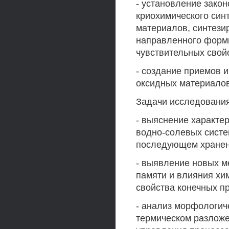
- установление зако
криохимического синт
материалов, синтези
направленного форми
чувствительных свой
- создание приемов 
оксидных материалов
Задачи исследовани
- выяснение характе
водно-солевых систе
последующем хранен
- выявление новых м
памяти и влияния хи
свойства конечных п
- анализ морфологич
термическом разложе