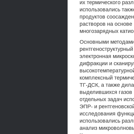
их термического разл
использовались такж
продуктов соосажден
растворов на основе
многозарядных катио
Основными методами
рентгеноструктурный
электронная микроск
дифракции и сканиру
высокотемпературной
комплексный термиче
ТГ-ДСК, а также дил
выделившихся газов 
отдельных задач исп
ЭПР- и рентгеновско
исследования функц
использовались разл
анализ микроволновы