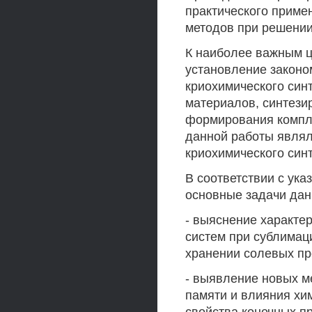
практического приме
методов при решении
К наиболее важным ц
установление законо
криохимического синт
материалов, синтези
формирования компле
данной работы являл
криохимического син
В соответствии с ук
основные задачи дан
- выяснение характе
систем при сублима
хранении солевых пр
- выявление новых м
памяти и влияния хи