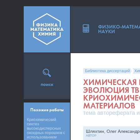
ФИЗИКО-МАТЕМ
НАУКИ
Библиотека диссертаций
Хи
ХИМИЧЕСКАЯ
поиск
ЭВОЛЮЦИЯ ТВ
КРИОХИМИЧЕ
МАТЕРИАЛОВ
Похожие работы
тема автореферата и
Криохимический
синтез
высокодисперсных
Шляхтин, Олег Александр
оксидных порошков с
АВТОР
использованием