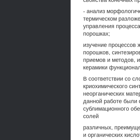
свойства конечных п
- анализ морфологич
термическом разложе
управления процесса
порошках;
изучение процессов 
порошков, синтезиро
приемов и методов, 
керамики функционал
В соответствии со с
криохимического син
неорганических мате
данной работе были 
сублимационного об
солей
различных, преимущ
и органических кисло