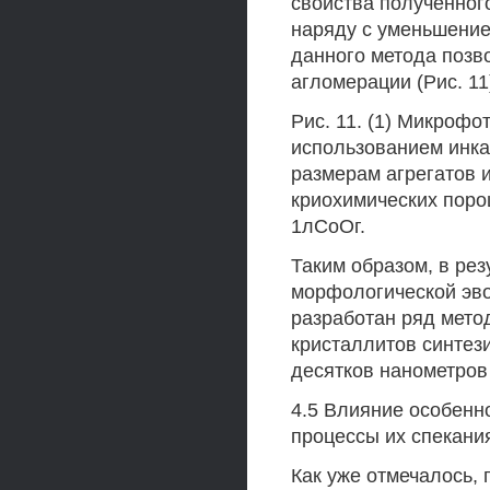
свойства полученног
наряду с уменьшение
данного метода позв
агломерации (Рис. 11
Рис. 11. (1) Микроф
использованием инка
размерам агрегатов и
криохимических поро
1лСоОг.
Таким образом, в ре
морфологической эв
разработан ряд мето
кристаллитов синтез
десятков нанометров
4.5 Влияние особенн
процессы их спекани
Как уже отмечалось,