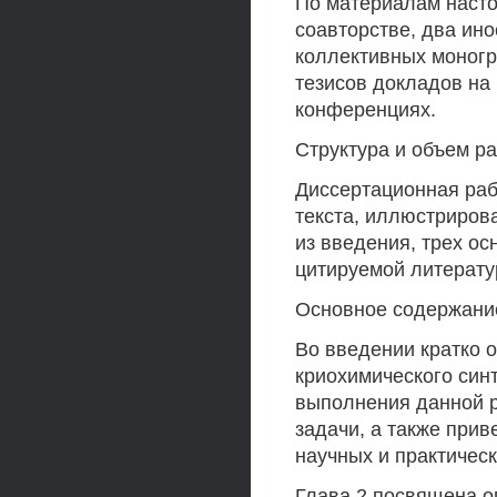
По материалам наст
соавторстве, два ино
коллективных моног
тезисов докладов на
конференциях.
Структура и объем р
Диссертационная раб
текста, иллюстрирова
из введения, трех ос
цитируемой литерату
Основное содержани
Во введении кратко 
криохимического син
выполнения данной 
задачи, а также при
научных и практичес
Глава 2 посвящена 