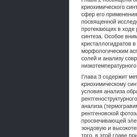
криохимического син
сфер его применения,
посвященной исслед
протекающих в ходе 
синтеза. Особое вни
кристаллогидратов в
морфологическим асп
солей и анализу сов
низкотемпературного
Глава 3 содержит ме
криохимическому син
условия анализа обр
рентгеноструктурног
анализа (термограви
рентгеновской фотоэ
просвечивающей элек
зондовую и высокоте
того, в этой главе 