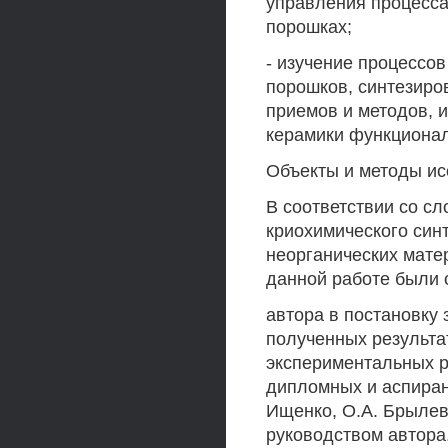
управления процесса
порошках;
- изучение процессо
порошков, синтезиро
приемов и методов, 
керамики функционал
Объекты и методы и
В соответствии со с
криохимического син
неорганических мате
данной работе были 
автора в постановку
полученных результа
экспериментальных р
дипломных и аспиран
Ищенко, O.A. Брылев
руководством автора