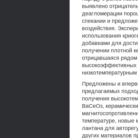
выявлено отрицатель
деагломерации порош
спекании и предложе
воздействия. Экспер
использования криог
добавками для дости
получении плотной к
отрицавшаяся рядом 
высокоэффективных 
низкотемпературным
Предложены и вперв
предлагаемых подхо
получения высокотем
ВаСеОз, керамически
магнитосопротивлени
температуре, новые 
лантана для авторег
других материалов 