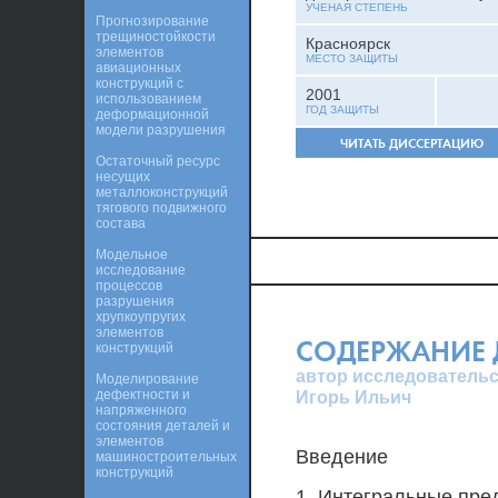
УЧЕНАЯ СТЕПЕНЬ
Прогнозирование
трещиностойкости
Красноярск
элементов
МЕСТО ЗАЩИТЫ
авиационных
конструкций с
2001
использованием
ГОД ЗАЩИТЫ
деформационной
модели разрушения
ЧИТАТЬ ДИССЕРТАЦИЮ
Остаточный ресурс
несущих
металлоконструкций
тягового подвижного
состава
Модельное
исследование
процессов
разрушения
хрупкоупругих
элементов
СОДЕРЖАНИЕ 
конструкций
автор исследовательс
Моделирование
дефектности и
Игорь Ильич
напряженного
состояния деталей и
элементов
Введение
машиностроительных
конструкций
1. Интегральные пре