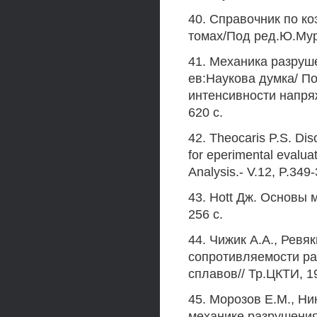
40. Справочник по к
томах/Под ред.Ю.Мура
41. Механика разруше
ев:Наукова думка/ П
интенсивности напряж
620 с.
42. Theocaris P.S. Dis
for eperimental evaluati
Analysis.- V.12, P.349
43. Hott Дж. Основы 
256 с.
44. Чижик A.A., Ревя
сопротивляемости р
сплавов// Тр.ЦКТИ, 19
45. Морозов Е.М., Ни
механике разрушения .