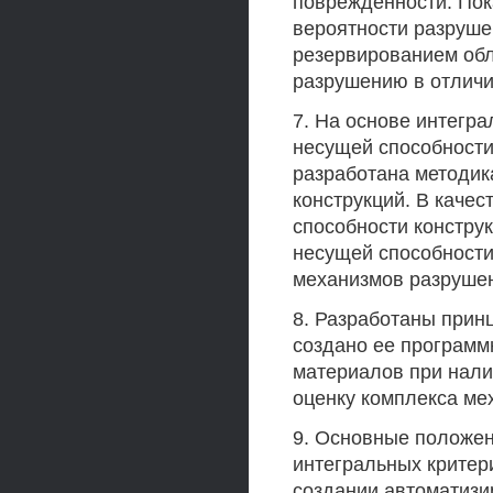
поврежденности. Пока
вероятности разруше
резервированием об
разрушению в отличи
7. На основе интегр
несущей способност
разработана методик
конструкций. В каче
способности констру
несущей способности
механизмов разрушен
8. Разработаны прин
создано ее программ
материалов при нал
оценку комплекса ме
9. Основные положен
интегральных критер
создании автоматизи