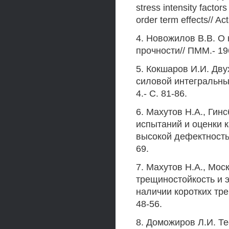
stress intensity factors
order term effects// A
4. Новожилов B.B. О
прочности// ПММ.- 1969
5. Кокшаров И.И. Дв
силовой интегральный
4.- С. 81-86.
6. Махутов H.A., Гин
испытаний и оценки к
высокой дефектностью
69.
7. Махутов H.A., Мос
трещиностойкость и
наличии коротких тре
48-56.
8. Доможиров Л.И. Т