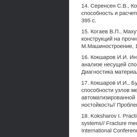
14. Серенсен С.В., К
способность и расче
395 с.
15. Когаев В.П., Мах
конструкций на прочн
М.Машиностроение, 19
16. Кокшаров И.И. И
анализе несущей спо
Диагностика материало
17. Кокшаров И.И., 
способности узлов м
автоматизированной 
ностойкость// Проблем
18. Koksharov I. Pract
systems// Fracture me
International Conferenc