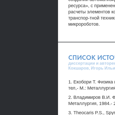
ресурса», с примене
расчеты элементов к
транспор-тной техник
микророботов.
СПИСОК ИСТ
диссертации и автореф
Кокшаров, Игорь Ильи
1. Екобори Т. Физика
тел,- М.: Металлургия
2. Владимиров В.И. 
Металлургия, 1984.- 2
3. Theocaris P.S., Spy