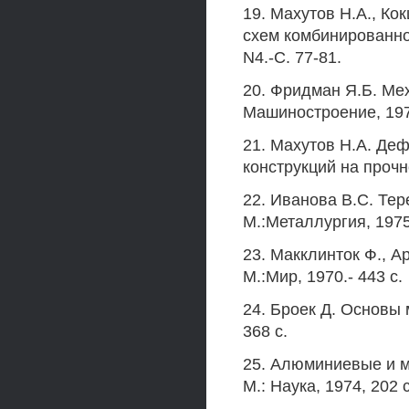
19. Махутов H.A., К
схем комбинированно
N4.-С. 77-81.
20. Фридман Я.Б. Ме
Машиностроение, 1974.-
21. Махутов H.A. Де
конструкций на прочн
22. Иванова B.C. Тер
М.:Металлургия, 1975.
23. Макклинток Ф., 
М.:Мир, 1970.- 443 с.
24. Броек Д. Основы 
368 с.
25. Алюминиевые и м
М.: Наука, 1974, 202 с