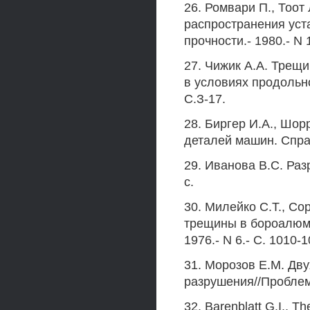
26. Ромвари П., Тоот
распространения уст
прочности.- 1980.- N 1
27. Чижик А.А. Трещ
в условиях продольно
С.З-17.
28. Биргер И.А., Шор
деталей машин. Справ
29. Иванова B.C. Раз
с.
30. Милейко С.Т., Со
трещины в бороалюми
1976.- N 6.- С. 1010-1
31. Морозов Е.М. Дв
разрушения//Проблемы
32. Barenblatt G.I., Th