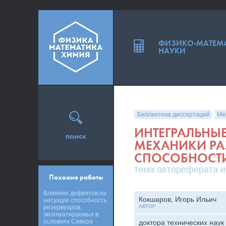
ФИЗИКО-МАТЕМ
НАУКИ
Библиотека диссертаций
Ме
ИНТЕГРАЛЬНЫ
поиск
МЕХАНИКИ РА
СПОСОБНОСТ
тема автореферата и
Похожие работы
Влияние дефектов на
Кокшаров, Игорь Ильич
несущую способность
АВТОР
резервуаров,
эксплуатируемых в
условиях Севера
доктора технических наук