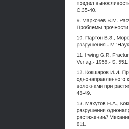
предел выносливости 
С.35-40.
9. Маркочев В.М. Рас
Проблемы прочности .
10. Партон В.З., Мор
разрушения.- М.:Наука
11. Irwing G.R. Fractur
Verlag.- 1958.- S. 551.
12. Кокшаров И.И. П
однонаправленного к
волокнами при растяж
46-49.
13. Махутов H.A., К
разрушения однонап
растяжении// Механик
811.