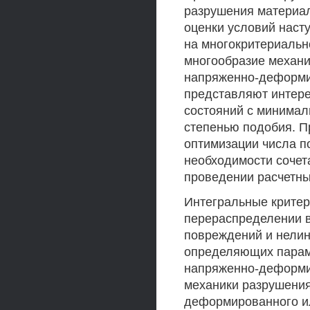
разрушения материал
оценки условий наст
на многокритериальн
многообразие механ
напряженно-деформи
представляют интере
состояний с минимал
степенью подобия. П
оптимизации числа п
необходимости сочет
проведении расчетны
Интегральные критер
перераспределении в
повреждений и нелин
определяющих парам
напряженно-деформи-
механики разрушения
деформированного ил