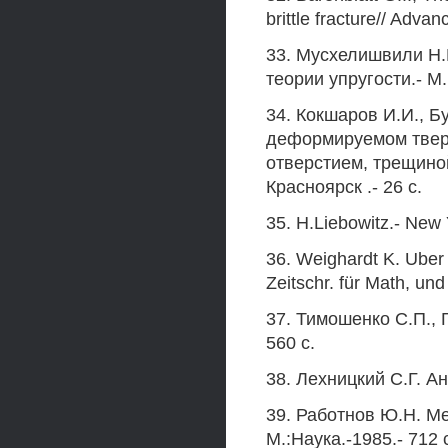
brittle fracture// Adva
33. Мусхелишвили Н.
теории упругости.- М.
34. Кокшаров И.И., Б
деформируемом тверд
отверстием, трещино
Красноярск .- 26 с.
35. H.Liebowitz.- New
36. Weighardt K. Uber 
Zeitschr. für Math, und
37. Тимошенко С.П., Г
560 с.
38. Лехницкий С.Г. А
39. Работнов Ю.Н. М
М.:Наука.-1985.- 712 