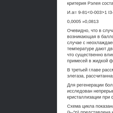
критерия Рэлея соста
И.а= 9-81<0-003>1 I3
0,0005 »0,0813
Очевидно, что в слу
возникающая в балло
случае с неохлаждае
температуре дают дв
что существенно вли
примесей в жидкой ф
В третьей главе рас
элегаза, рассчитанна
Для регенерации бол
исследован непрерыв
кристаллизации при 
Схема цикла показан
(Ь-^р) представлена 