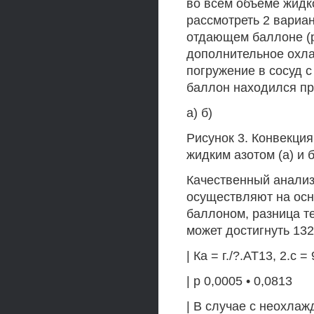
во всём объёме жидк
рассмотреть 2 вариан
отдающем баллоне (р
дополнительное охл
погружение в сосуд 
баллон находился п
а) б)
Рисунок 3. Конвекци
жидким азотом (а) и 
Качественный анализ
осуществляют на осн
баллоном, разница те
может достигнуть 132
| Ка = г./?.АТ13, 2.с =
| р 0,0005 • 0,0813
| В случае с неохла