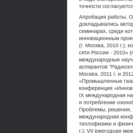
точности согласуютс
Апробация работы. О
докладывались автор
семинарах, среди ко
инновационным проек
(г. Москва, 2010 г.)
сети России - 2010» (г
международные научн
аспирантов "Радиоэле
Москва, 2011 г. и 201
«Промышленные газы» 
конференция «Инновац
IX международная на
и потребление озоно
Проблемы, решения, пе
международная конф
теплофизики и физич
г.); VII ежегодная м