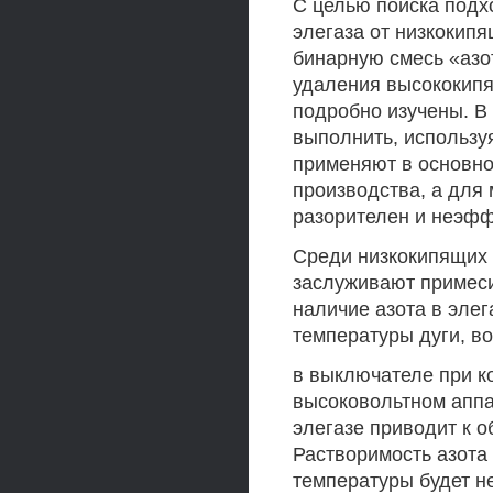
С целью поиска подх
элегаза от низкокип
бинарную смесь «азот
удаления высококип
подробно изучены. В
выполнить, использу
применяют в основно
производства, а для
разорителен и неэфф
Среди низкокипящих 
заслуживают примеси 
наличие азота в эле
температуры дуги, в
в выключателе при к
высоковольтном аппа
элегазе приводит к 
Растворимость азота
температуры будет н