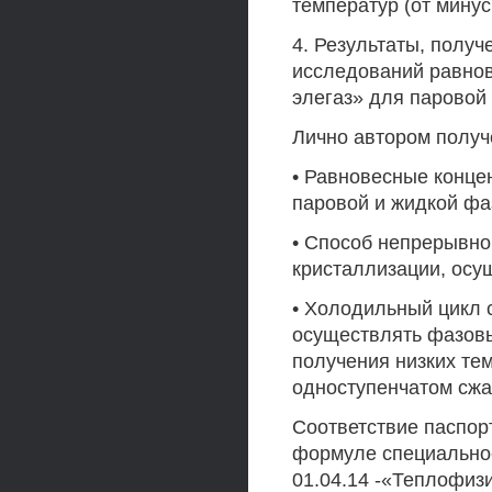
температур (от минус
4. Результаты, полу
исследований равнов
элегаз» для паровой
Лично автором полу
• Равновесные концен
паровой и жидкой фа
• Способ непрерывно
кристаллизации, осу
• Холодильный цикл 
осуществлять фазовы
получения низких тем
одноступенчатом сжа
Соответствие паспор
формуле специальнос
01.04.14 -«Теплофизи