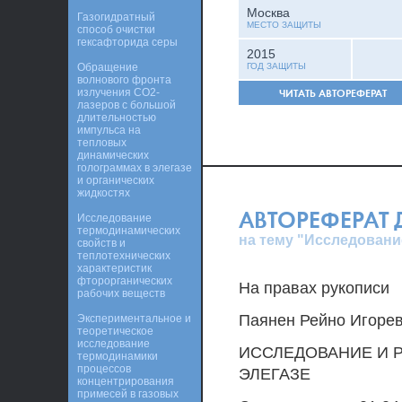
Москва
Газогидратный
МЕСТО ЗАЩИТЫ
способ очистки
гексафторида серы
2015
Обращение
ГОД ЗАЩИТЫ
волнового фронта
излучения СO2-
ЧИТАТЬ АВТОРЕФЕРАТ
лазеров с большой
длительностью
импульса на
тепловых
динамических
голограммах в элегазе
и органических
жидкостях
АВТОРЕФЕРАТ
Исследование
термодинамических
на тему "Исследовани
свойств и
теплотехнических
характеристик
фторорганических
На правах рукописи
рабочих веществ
Паянен Рейно Игоре
Экспериментальное и
теоретическое
исследование
ИССЛЕДОВАНИЕ И 
термодинамики
процессов
ЭЛЕГАЗЕ
концентрирования
примесей в газовых