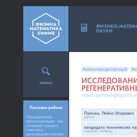
ФИЗИКО-МАТЕМ
НАУКИ
Библиотека диссертаций
Фи
ИССЛЕДОВАНИ
поиск
РЕГЕНЕРАТИВН
тема автореферата и
Похожие работы
Паянен, Рейно Игоревич
Направленная
АВТОР
кристаллизация - как
основной процесс
кандидата технических на
очистки и
УЧЕНАЯ СТЕПЕНЬ
регенерации элегаза