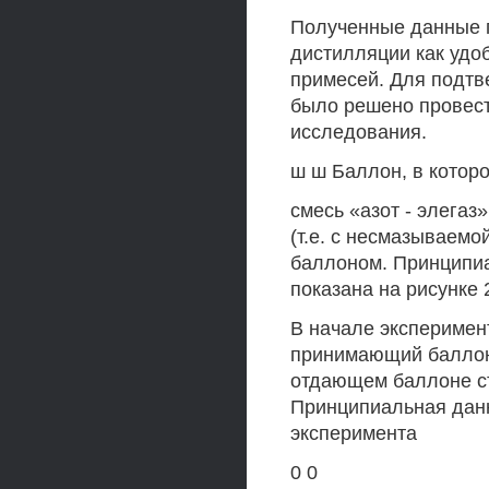
Полученные данные 
дистилляции как удоб
примесей. Для подт
было решено провес
исследования.
ш ш Баллон, в котор
смесь «азот - элегаз
(т.е. с несмазываем
баллоном. Принципи
показана на рисунке 
В начале эксперимен
принимающий баллон.
отдающем баллоне ст
Принципиальная данн
эксперимента
0 0