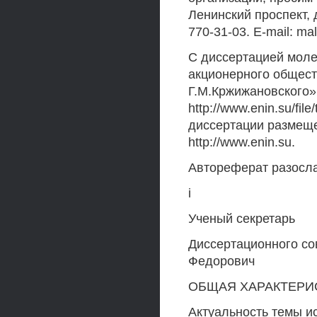
Ленинский проспект, д
770-31-03. E-mail: ma
С диссертацией моле
акционерного общест
Г.М.Кржижановского»
http://www.enin.su/fi
диссертации размещ
http://www.enin.su.
Автореферат разослан
i
Ученый секретарь
Диссертационного сове
Федорович
ОБЩАЯ ХАРАКТЕРИ
Актуальность темы и