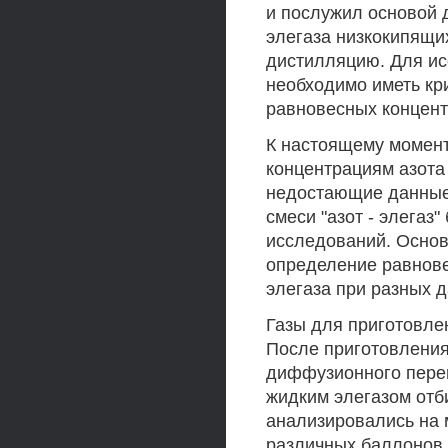
и послужил основой 
элегаза низкокипящи
дистилляцию. Для и
необходимо иметь кри
равновесных концент
К настоящему момен
концентрациям азота
недостающие данные
смеси "азот - элега
исследований. Основ
определение равнове
элегаза при разных 
Газы для приготовле
После приготовления
диффузионного перем
жидким элегазом отб
анализировались на 
различных баллонов 