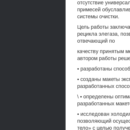
отсутствие универсал
примесей обуславлив
системы очистки.
Цель работы заключа
рецикла элегаза, по
отвечающий по
качеству принятым 
автором работы реш
• разработаны способ
• созданы макеты эк
разработанных спосо
\ • определены опти
разработанных макет
• исследован холоди
позволяющий осущест
тело» с целью получе