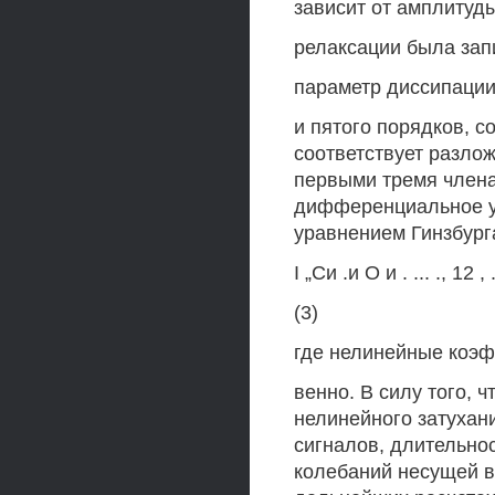
зависит от амплитуды
релаксации была зап
параметр диссипации
и пятого порядков, с
соответствует разло
первыми тремя член
дифференциальное ур
уравнением Гинзбурга
I „Си .и О и . ... ., 12 , 
(3)
где нелинейные коэф
венно. В силу того, 
нелинейного затухан
сигналов, длительно
колебаний несущей 