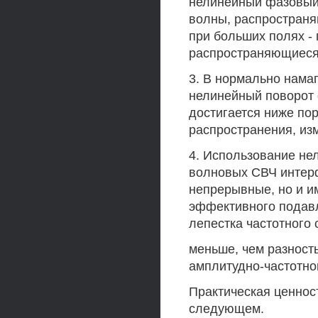
нелинейный фазовый
волны, распространя
при больших полях -
распространяющиеся 
3. В нормально нама
нелинейный поворот 
достигается ниже по
распространения, и
4. Использование не
волновых СВЧ интерф
непрерывные, но и и
эффективного подавл
лепестка частотного
меньше, чем разност
амплитудно-частотно
Практическая ценнос
следующем.