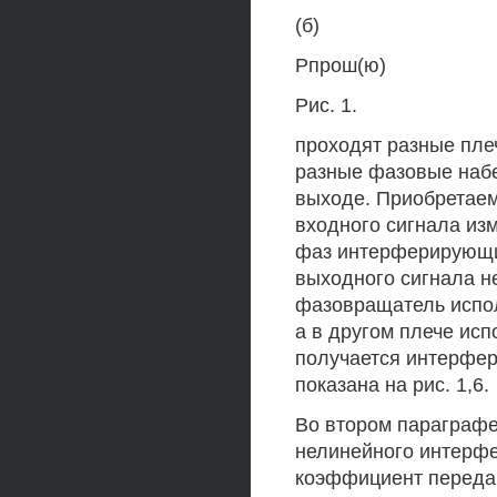
(б)
Рпрош(ю)
Рис. 1.
проходят разные пле
разные фазовые набе
выходе. Приобретае
входного сигнала изм
фаз интерферирующих
выходного сигнала н
фазовращатель испол
а в другом плече ис
получается интерфер
показана на рис. 1,6.
Во втором параграф
нелинейного интерфе
коэффициент передач