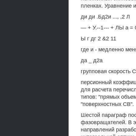
пленках. Уравнение 
ди ди .Бд2и ..., ,2 Л
— + У.--1--- + ЛЫ а = 0
Ы г дг 2 &2 11
где и - медленно ме
да _ д2а
групповая скорость 
персионный коэффиц
для расчета перечис
типов: "прямых объе
"поверхностных СВ".
Шестой параграф по
фазовращателей. В э
направлений разрабо