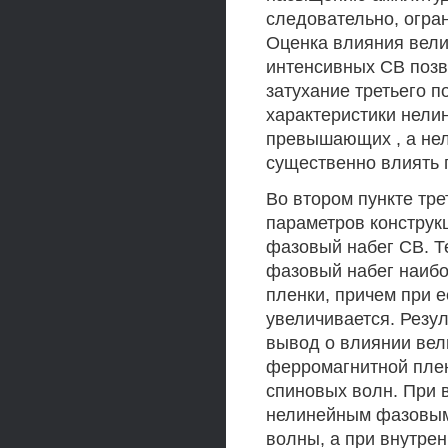
следовательно, огра
Оценка влияния вели
интенсивных СВ позв
затухание третьего п
характеристики нели
превышающих , а нел
существенно влиять 
Во втором пункте тр
параметров конструк
фазовый набег СВ. Т
фазовый набег наиб
пленки, причем при 
увеличивается. Резу
вывод о влиянии вел
ферромагнитной плен
спиновых волн. При 
нелинейным фазовым
волны, а при внутре