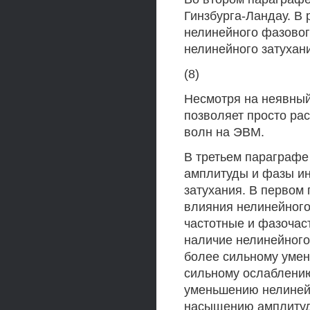
Гинзбурга-Ландау. В
нелинейного фазовог
нелинейного затухан
(8)
Несмотря на неявный
позволяет просто ра
волн на ЭВМ.
В третьем параграф
амплитуды и фазы ин
затухания. В первом
влияния нелинейного
частотные и фазочас
наличие нелинейного
более сильному умен
сильному ослаблению
уменьшению нелинейн
насыщению амплитуд