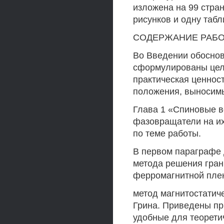
изложена на 99 стра
рисунков и одну табл
СОДЕРЖАНИЕ РАБ
Во Введении обоснов
сформулированы цели
практическая ценност
положения, выносимы
Глава 1 «Спиновые в
фазовращатели на их
по теме работы.
В первом параграфе 
метода решения гран
ферромагнитной пле
метод магнитостатич
Грина. Приведены п
удобные для теорети