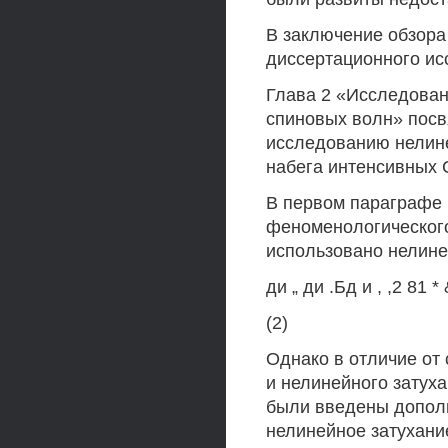
В заключение обзор
диссертационного ис
Глава 2 «Исследован
спиновых волн» посв
исследованию нелине
набега интенсивных 
В первом параграфе 
феноменологического
использовано нелин
ди „ ди .Бд и , ,2 81 *
(2)
Однако в отличие от 
и нелинейного затух
были введены дополн
нелинейное затухани