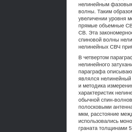
нелинейным фазовым
волны. Таким образо
увеличении уровня м
прямые объемные СВ,
СВ. Эта закономерно
спиновой волны нел
нелинейных СВЧ при
В четвертом парагра
нелинейного затухани
параграфа описывают
являлся нелинейный 
и методика измерени
характеристик нелин
обычной спин-волнов
полосковыми антенна
мкм, расстояние меж
использовались моно
граната толщинами 5,