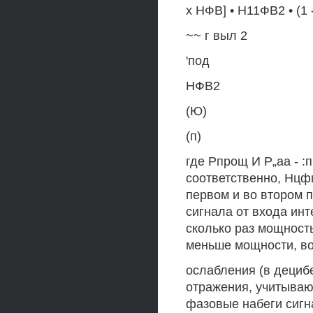
х НФВ] • Н11ФВ2 • (1 -
~~ г выл 2
'под
НФВ2
(Ю)
(п)
где Рпрощ И Р„аа - 
соответственно, Нцф
первом и во втором 
сигнала от входа ин
сколько раз мощност
меньше мощности, в
ослабления (в дециб
отражения, учитываю
фазовые набеги сигн