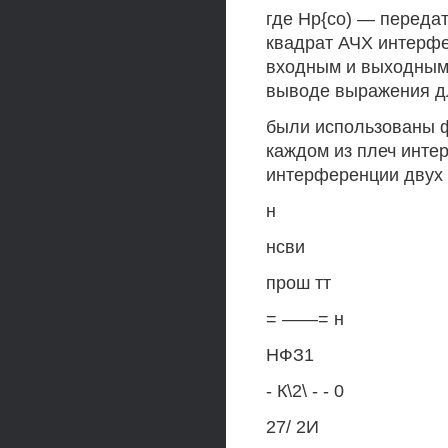
где Нр{со) — передат
квадрат АЧХ интерфер
входным и выходным 
выводе выражения д
были использованы ф
каждом из плеч инте
интерференции двух 
н
нсви
прош тт
= ——= н
НФЗ1
- К\2\ - - 0
27/ 2И