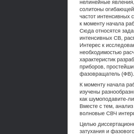
нелинейные явления,
солитоны огибающей [
частот интенсивных 
к моменту начала ра
Сюда относятся зада
интенсивных СВ, рас
Интерес к исследова
необходимостью расч
характеристик разр
приборов, простейши
фазовращатель (ФВ)
К моменту начала ра
изучены разнообразн
как шумоподавите-ли,
Вместе с тем, анализ
волновые СВЧ интер
Целью диссертационн
затухания и фазовог