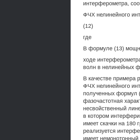
интерферометра, соо
ФЧХ нелинейного ин
(12)
где
В формуле (13) мощн
ходе интерферометра
волн в нелинейных 
В качестве примера р
ФЧХ нелинейного ин
полученных формул (1
фазочастотная харак
несвойственный лин
в котором интерфери
имеет скачки на 180 
реализуется интерфер
имеет немонотонный 