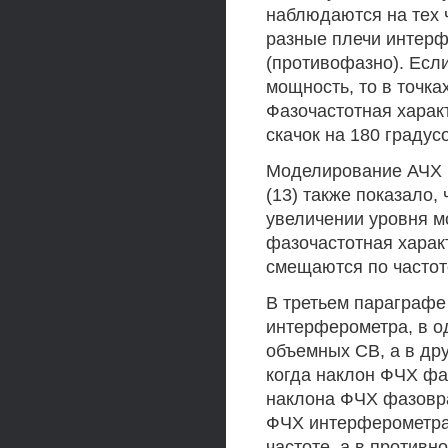
наблюдаются на тех 
разные плечи интер
(противофазно). Ес
мощность, то в точк
Фазочастотная харак
скачок на 180 градус
Моделирование АЧХ 
(13) также показало,
увеличении уровня м
фазочастотная харак
смещаются по частот
В третьем параграфе
интерферометра, в о
объемных СВ, а в дру
когда наклон ФЧХ ф
наклона ФЧХ фазовр
ФЧХ интерферометра
частоте, а в противн