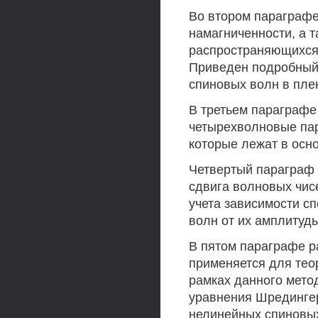
Во втором параграфе
намагниченности, а т
распространяющихся
Приведен подробный
спиновых волн в пле
В третьем параграфе
четырехволновые пар
которые лежат в осн
Четвертый параграф
сдвига волновых чис
учета зависимости с
волн от их амплитуды
В пятом параграфе р
применяется для тео
рамках данного мето
уравнения Шрединге
нелинейных спиновы