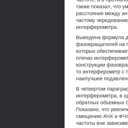
также показал, что 
расстояния между ан
частому чередовани
интерферометра.
Выведена формула дл
фазовращателей на 
которых обеспечивае
плечах интерферомет
конструкции фазовр
то интерферометр с 
наилучшее подавлен
В четвертом парагра
интерферометра, в о
обратных объемных С
Показано, что увели
смещению АЧХ и ФЧХ
частоты вне зависимо