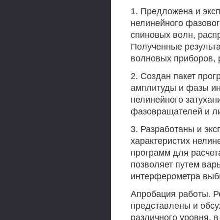
1. Предложена и экс
нелинейного фазовог
спиновых волн, расп
Полученные результа
волновых приборов, 
2. Создан пакет про
амплитуды и фазы ин
нелинейного затухан
фазовращателей и ли
3. Разработаны и эк
характеристих нелин
программ для расчета
позволяет путем вар
интерферометра выб
Апробация работы. Р
представлены и обсу
различного уровня, в 