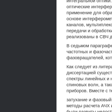
интегральной оптики.
оптические интерфе
применение для обраб
основе интерфероме
каналов, мультиплек
передачи и обработк
реализованы в СВЧ д
В седьмом параграфе
частотных и фазочас
фазовращателей, кот
Как следует из литер
диссертацией сущест
спектры линейных и 
спиновых волн, а та
приборов. Вместе с 
затухание и фазовый
методы расчета АЧХ 
были развиты недост