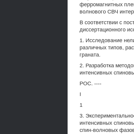
ферромагнитных плен
волнового СВЧ инте
В соответствии с по
диссертационного ис
1. Исследование нел
различных типов, ра
граната.
2. Разработка метод
интенсивных спиновы
РОС. ----
I
1
3. Экспериментально
интенсивных спиновы
спин-волновых фазо