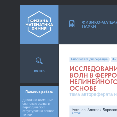
ФИЗИКО-МАТЕМ
НАУКИ
Библиотека диссертаций
Фи
ИССЛЕДОВАНИ
поиск
ВОЛН В ФЕРР
НЕЛИНЕЙНОГО
ОСНОВЕ
Похожие работы
тема автореферата и
Дипольно-обменные
спиновые волны в
периодических
Устинов, Алексей Борисо
структурах на основе
АВТОР
тонких