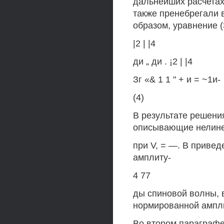
дальнейших расчета
также пренебрегали 
образом, уравнение (
|2 | |4
ди „ ди . ¡2 | |4
Зг «& 1 1 " + и = ~1и-
(4)
В результате решени
описывающие нелине
при V, = —. В приве
амплиту-
4 77
ды спиновой волны, в
нормированной ампли
Во втором параграф