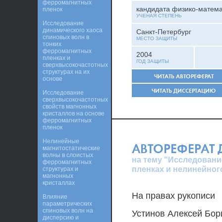
ферромагнитных
кандидата физико-матема
пленок
УЧЕНАЯ СТЕПЕНЬ
Исследование
динамического хаоса
Санкт-Петербург
спиновых волн в
МЕСТО ЗАЩИТЫ
тонких
ферромагнитных
2004
пленках и
ГОД ЗАЩИТЫ
сверхвысокочастотных
структурах на их
ЧИТАТЬ АВТОРЕФЕРАТ
основе
ЧИТАТЬ ДИССЕРТАЦИЮ
Исследование
сверхвысокочастотных
свойств магнонных
кристаллов на основе
ферромагнитных
пленок
Нелинейные
АВТОРЕФЕРАТ
магнитостатические
волны в слоистых
на тему "Исследован
ферромагнитных
пленках и нелинейног
структурах и
магнонных
кристаллах
На правах рукописи
Влияние
параметрических
спиновых волн на
Устинов Алексей Бор
дисперсию и