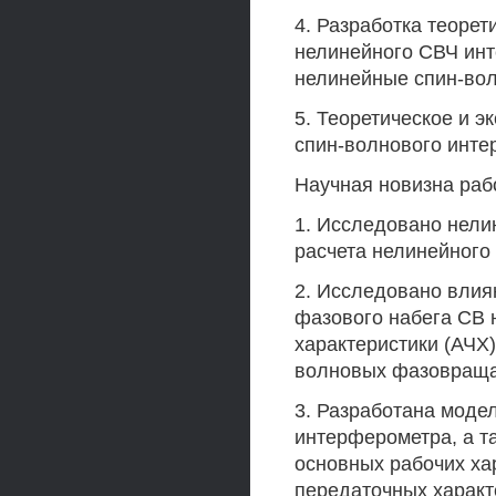
4. Разработка теорет
нелинейного СВЧ инт
нелинейные спин-во
5. Теоретическое и 
спин-волнового инте
Научная новизна раб
1. Исследовано нели
расчета нелинейного
2. Исследовано влия
фазового набега СВ 
характеристики (АЧХ)
волновых фазовраща
3. Разработана моде
интерферометра, а т
основных рабочих ха
передаточных характ