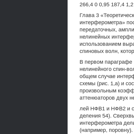
266,4 0 0,95 187,4 1,2
Глава 3 «Теоретичес
интерферометра» пос
передаточных, ампли
нелинейных интерфе
использованием выр
спиновых волн, кото
В первом параграфе 
нелинейного спин-во
общем случае интерф
схемы (рис. 1,а) и с
произвольным коэфф
аттенюаторов двух 
лей НФВ1 и НФВ2 и 
деления 54). Сверхв
интерферометра дели
(например, поровну).