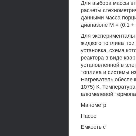
Для выбора массы в
расчеты стехиометрич
данными масса порци
диапазоне М = (0.1 + 0
Для эксперименталь
жидкого топлива при
установка, схема кот
реактора в виде ква
установленной в эле
топлива и системы и
Нагреватель обеспечи
1075) К. Температур
алюмелевой термопар
Манометр
Насос
Емкость с