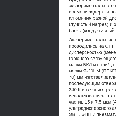
экспериментального 
времени задержки в
алюминия разной дис
(лучистый нагрев) и 
блока (кондуктивный 
Экспериментальные 
проводились на СТТ,
дисперсностью (менее
горючего-связующего
марки БКЛ и полибут
марки Я-20ЬМ (ПБКГГ
70) мм изготавливал
последующим отверж
340 К в течение трех
использовались шта
частиц 15 и 7.5 мкм 
ультрадисперсного 
ЭВП, ЭПП и пневмати