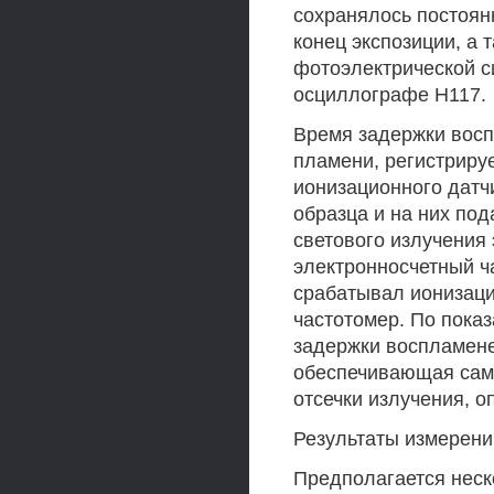
сохранялось постоянн
конец экспозиции, а
фотоэлектрической с
осциллографе Н117.
Время задержки вос
пламени, регистриру
ионизационного датчи
образца и на них по
светового излучения
электронносчетный ч
срабатывал ионизаци
частотомер. По пока
задержки воспламене
обеспечивающая сам
отсечки излучения, о
Результаты измерени
Предполагается неск