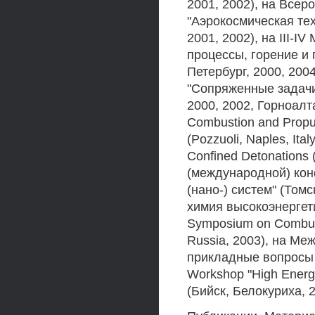
2001, 2002), на Всер
"Аэрокосмическая тех
2001, 2002), на III-
процессы, горение и 
Петербург, 2000, 20
"Сопряженные задачи
2000, 2002, Горноалта
Combustion and Propul
(Pozzuoli, Naples, Ita
Confined Detonations 
(международной) ко
(нано-) систем" (Том
химия высокоэнергетич
Symposium on Combusti
Russia, 2003), на М
прикладные вопросы м
Workshop "High Energy 
(Бийск, Белокуриха, 2