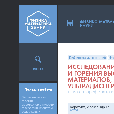
ФИЗИКО-МАТЕМ
НАУКИ
Библиотека диссертаций
Фи
ИССЛЕДОВАНИ
поиск
И ГОРЕНИЯ В
МАТЕРИАЛОВ
УЛЬТРАДИСП
Похожие работы
тема автореферата и
Закономерности
горения
высокоэнергетических
Коротких, Александр Ген
гетерогенных систем,
АВТОР
содержащих