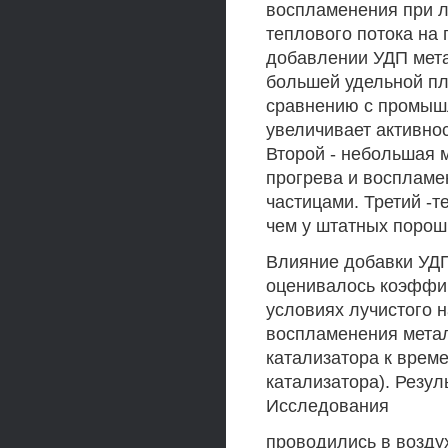
воспламенения при л
теплового потока на
добавлении УДП мета
большей удельной п
сравнению с промыш
увеличивает активнос
Второй - небольшая 
прогрева и воспламе
частицами. Третий -
чем у штатных порош
Влияние добавки УДП
оценивалось коэффиц
условиях лучистого 
воспламенения метал
катализатора к врем
катализатора). Резул
Исследования
проводились в возду