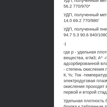
УДП, полученный мето
56.2 770/970*
УДП, полученный мето
14.0 69.2 770/980'
УДП, полученный пнев
94.7 5.3 90.6 840/108
-j
где р - удельная пло
вещества, кг/м3; А^ 
адсорбированной влаг
- степень окисления 
К, %; Ток -температ
электродуговая плаз
окисления проходит в
первой и второй стад
Удельная плотность
близка к табличным д