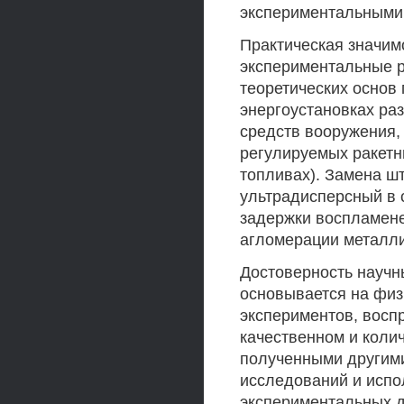
экспериментальными 
Практическая значим
экспериментальные р
теоретических основ
энергоустановках раз
средств вооружения,
регулируемых ракетн
топливах). Замена ш
ультрадисперсный в
задержки воспламене
агломерации металли
Достоверность научн
основывается на фи
экспериментов, восп
качественном и колич
полученными другим
исследований и исп
экспериментальных 