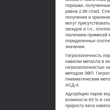
порошки, полученные
равна 2.99 г/см3. Сл
получения и хранени
могут присутствоват
оксидов и т.п., плот
Наличием примесей м
определенных плотно
значения.
Гигроскопичность по
навески металла в и
гигроскопичностью х
методом ЭВП. Гигрос
пневматическим мет
АСД-4.
Адсорбцию паров вод
влажности 63 % в сп
приросту веса навеск