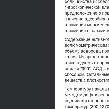
большинства исследо
гигроскопической вл
предположение о пов
значение адсорбиров
алюминия марки Alex
алюминия с парами в
Содержание активно
волюмометрическим 
объему водорода при
калия. Из представл
в исследуемых порош
опилки "999", АСД-4
способом. Остальны
веществ с плотностя
Температуру начала 
методом дифференциа
оценивали степень о
температур (300 1270