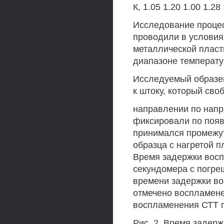
К, 1.05 1.20 1.00 1.28
Исследование проце
проводили в условия
металлической пласт
диапазоне температур 
Исследуемый образец
к штоку, который св
направлении по нап
фиксировали по появ
принимался промежут
образца с нагретой 
Время задержки вос
секундомера с погре
времени задержки в
отмечено воспламене
воспламенения СТТ п
Рис. 2. Время задер