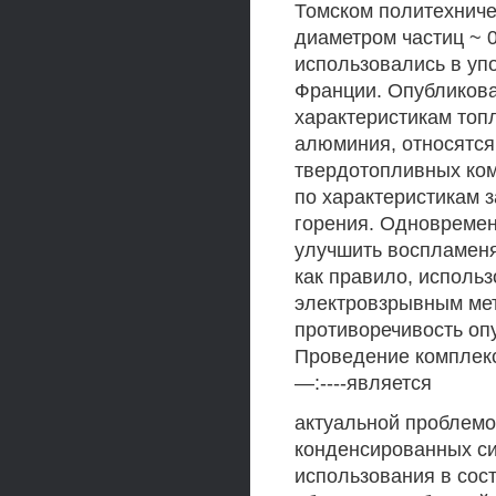
Томском политехниче
диаметром частиц ~ 0
использовались в уп
Франции. Опубликова
характеристикам топ
алюминия, относятся
твердотопливных ко
по характеристикам з
горения. Одновреме
улучшить воспламеня
как правило, исполь
электровзрывным мет
противоречивость оп
Проведение комплексн
—:----является
актуальной проблемо
конденсированных си
использования в сос