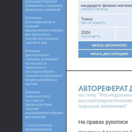
ультрадисперсный
кандидата физико-матема
алюминий, в широком
диапазоне давлений
УЧЕНАЯ СТЕПЕНЬ
Изучение
Томск
воспламенения и
МЕСТО ЗАЩИТЫ
горения
высокоэнергетических
2004
материалов на
ГОД ЗАЩИТЫ
основе бесхлорных
окислителей
ЧИТАТЬ АВТОРЕФЕРАТ
Влияние
ЧИТАТЬ ДИССЕРТАЦИЮ
дисперсности
порошка алюминия
на процессы
зажигания и
нестационарного
горения гетерогенных
конденсированных
систем
АВТОРЕФЕРАТ
Влияние
на тему "Исследовани
компонентного
высокоэнергетически
состава на
характеристики
порошок алюминия"
горения
высокоэнергетических
материалов
На правах рукописи
Статистическое
моделирование