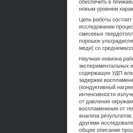
обеспечить в ближа
новым уровнем харак
Цель работы состоит
исследовании процес
смесевых твердотопл
порошок ультрадиспе
меди) со среднемасс
Научная новизна раб
экспериментальных 
содержащих УДП алю
задержки воспламене
(кондуктивный нагрев
интенсивности излуче
от давления окружаю
воспламенения от те
анализа результатов,
другими исследовате
общее описание проц