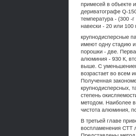
примесей в объекте 
дериватографе Q-150
температура - (300 -г
навески - 20 или 100
крупнодисперсные па
имеют одну стадию и
порошки - две. Перв
алюминия - 930 К, вт
выше. С уменьшением
возрастает во всем 
Полученная закономе
крупнодисперсных, т
степень окисляемост
методом. Наиболее 
чистота алюминия, п
В третьей главе при
воспламенения СТТ л
Представлены метод 