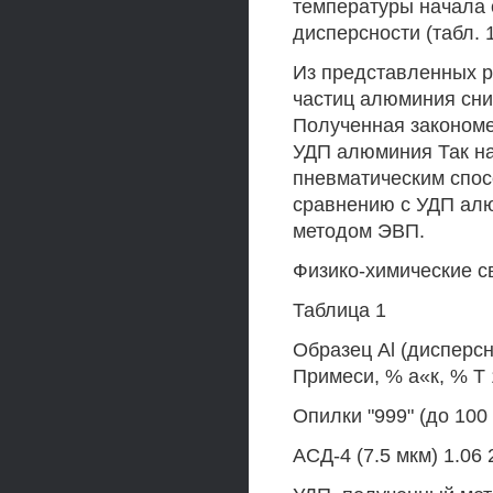
температуры начала
дисперсности (табл. 1
Из представленных р
частиц алюминия сни
Полученная закономе
УДП алюминия Так на
пневматическим спос
сравнению с УДП алю
методом ЭВП.
Физико-химические 
Таблица 1
Образец Al (дисперсн
Примеси, % а«к, % Т 1
Опилки "999" (до 100 м
АСД-4 (7.5 мкм) 1.06 2