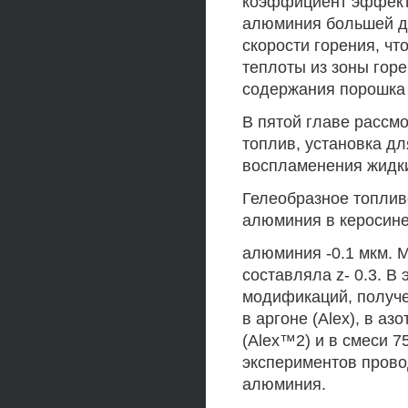
коэффициент эффект
алюминия большей д
скорости горения, чт
теплоты из зоны гор
содержания порошка
В пятой главе рассм
топлив, установка д
воспламенения жидки
Гелеобразное топлив
алюминия в керосине
алюминия -0.1 мкм. 
составляла z- 0.3. В
модификаций, получе
в аргоне (Alex), в аз
(Alex™2) и в смеси 7
экспериментов прово
алюминия.