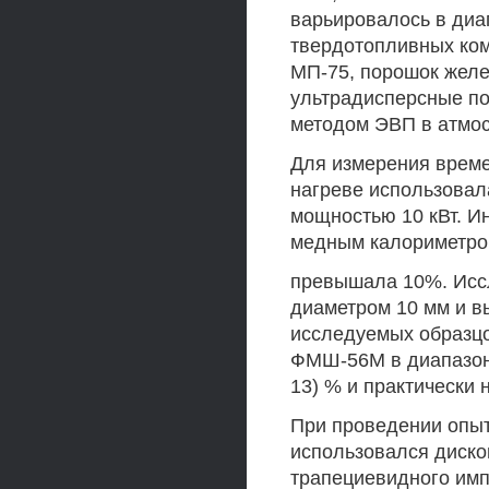
варьировалось в диап
твердотопливных ком
МП-75, порошок желез
ультрадисперсные по
методом ЭВП в атмос
Для измерения време
нагреве использовала
мощностью 10 кВт. И
медным калориметром
превышала 10%. Исс
диаметром 10 мм и в
исследуемых образц
ФМШ-56М в диапазоне 
13) % и практически 
При проведении опыт
использовался диско
трапециевидного имп