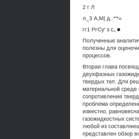
2 г Л
л_3 А,М| д..*'*«
гг1 РгСу' з с„ ■
Полученные аналитич
полезны для оценочн
процессов.
Вторая глава посвя
двухфазных газожидк
твердых тел. Для ре
материальной среде 
сопротивления твердо
проблема определени
известно, равновесн
газожидкостных сист
любой из составляющ
представлен обзор в