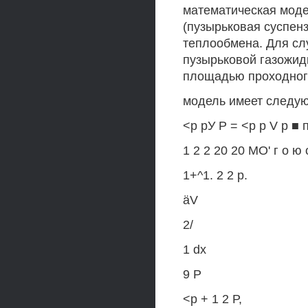
математическая моде
(пузырьковая суспенз
теплообмена. Для сл
пузырьковой газожид
площадью проходног
модель имеет следу
<р рУ Р = <р р V р ■ п
1 2 2 20 20 МО' г о ю
1+^1. 2 2 р.
äV
2/
1 dx
9 Р
<р + 1 2 Р,