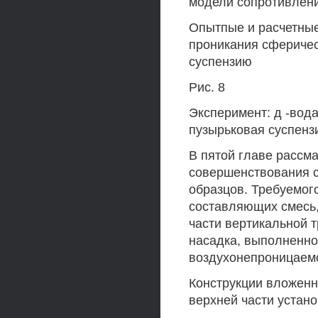
модели сопротивлени
Опытпые и расчетные 
проникания сферичес
суспензию
Рис. 8
Эксперимент: д -вода
пузырьковая суспенз
В пятой главе рассм
совершенствования с
образцов. Требуемог
составляющих смесь,
части вертикальной 
насадка, выполненног
воздухонепроницаемог
Конструкции вложенн
верхней части устано