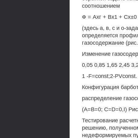
соотношением
Ф = Ахг + Вх1 + Сх±0 
(здесь а, в, с и о-з
определяется профи
газосодержание (рис. 
Изменение газосодер
0,05 0,85 1,65 2,45 3,2
1 -F=const;2-PVconst.
Конфигурация барбо
распределение газо
(А=В=0; C=D=0,I) Рис
Тестирование расчет
решению, полученном
недеформируемых пуз