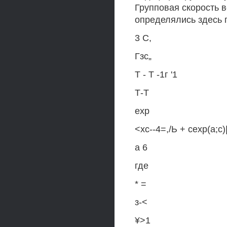
Групповая скорость в
определялись здесь 
3 С,
Гзс„
Т - Т -1г '1
Т-Т
ехр
<хс--4=,/Ь + сехр(а;с)
а 6
где
* =
з-<
¥>1