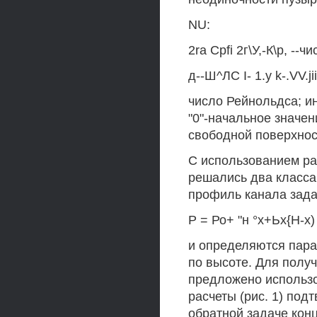
NU:
2ra Cpfi 2г\У,-К\р, --
д--Ш^ЛС I- 1.у k-.VV.j
число Рейнольдса; ин
"0"-начальное значен
свободной поверхнос
С использованием ра
решались два класса
профиль канала зада
Р = Ро+ "н °х+Ьх{Н-х) 
и определяются пара
по высоте. Для полу
предложено использ
расчеты (рис. 1) под
обратной задаче кон