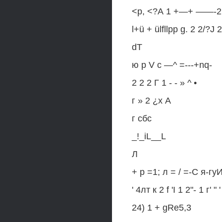
<р, <?А 1 +—+ ——-2
l+ü + ülfllpp g. 2 2/?J 2
dT
ю p V с —^ =---+nq-
2 2 2 Г 1 - - » ^ •
г » 2 ¿x А
г сбс
_!_iL__L
Л
+ р =1; л = / =-С я-гуИк
' 4лт к 2 f 'I 1 2"- 1 г' " ' 
24) 1 + gRe5,3