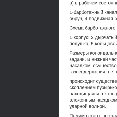
а) в рабочем состоян
1-барботажный канал
обруч, 4-подвижная 
Схема барботажного
1-корпус; 2-дырчатый
подушка; 5-кольцевой
Размеры коноидально
задачи. В нижней ча
насадком, осуществл
газосодержания, не 
происходит существе
скоплением пузырько
находящаяся в кольц
вложенным насадком,
ударной волной.
Помимо этого, предл