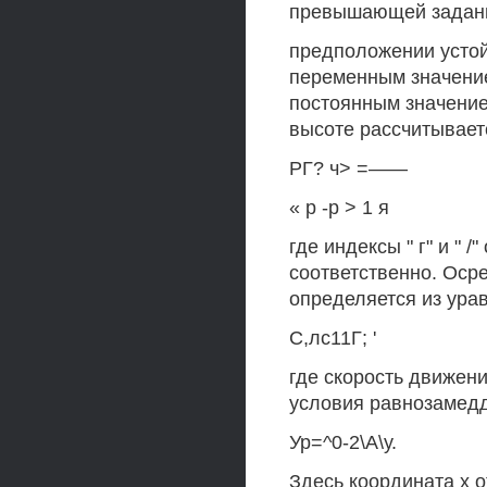
превышающей заданн
предположении устой
переменным значением
постоянным значение
высоте рассчитывает
РГ? ч> =——
« р -р > 1 я
где индексы " г" и " 
соответственно. Оср
определяется из ура
С,лс11Г; '
где скорость движени
условия равнозамед
Ур=^0-2\А\у.
Здесь координата х 