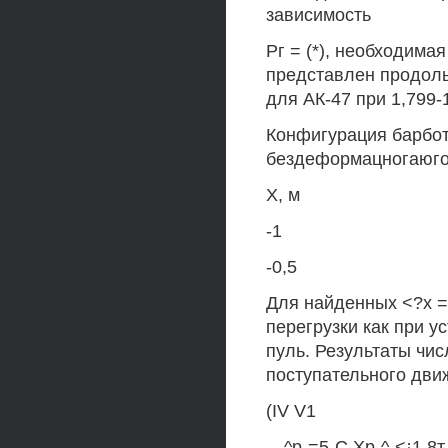
зависимость
Рг = (*), необходима
представлен продол
для АК-47 при 1,799-
Конфигурация барбот
бездеформацногаюго 
X, м
-1
-0,5
Для найденных <?х =
перегрузки как при у
пуль. Результаты чи
поступательного дви
(IV V1
—^р-=5-С Хр-^-<¡1 8т