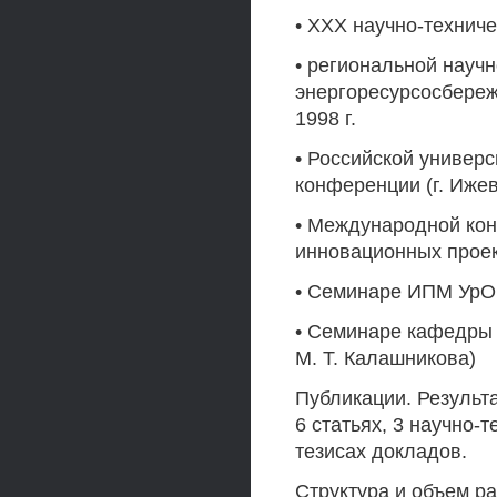
• XXX научно-техниче
• региональной науч
энергоресурсосбереж
1998 г.
• Российской универ
конференции (г. Ижевс
• Международной ко
инновационных проекта
• Семинаре ИПМ УрО
• Семинаре кафедры 
М. Т. Калашникова)
Публикации. Результ
6 статьях, 3 научно-
тезисах докладов.
Структура и объем ра