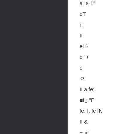
à" s-1"
oT
ri
II
ei ^
о" +
о
<ч
II а fe;
■í¿ "Г
fe; I. fc ÍN
II &
+ «Г