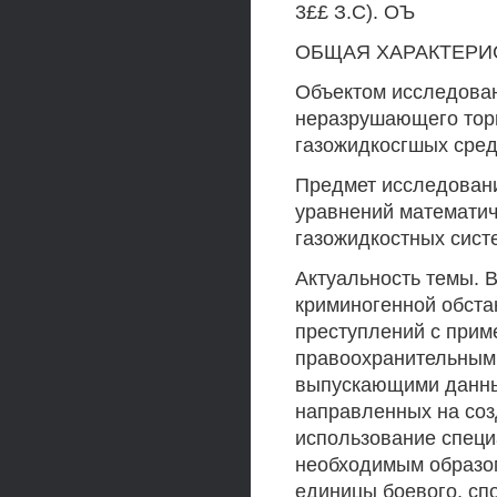
3££ З.С). ОЪ
ОБЩАЯ ХАРАКТЕРИ
Объектом исследован
неразрушающего тор
газожидкосгшых сред
Предмет исследован
уравнений математич
газожидкостных сист
Актуальность темы. 
криминогенной обста
преступлений с приме
правоохранительными
выпускающими данный
направленных на соз
использование специ
необходимым образо
единицы боевого, спо