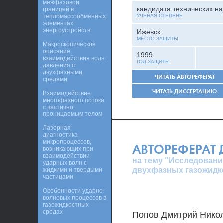
межфазовой
кандидата технических на
границей в
тепломассообменных
УЧЕНАЯ СТЕПЕНЬ
элементах
энергоустройств
Ижевск
МЕСТО ЗАЩИТЫ
Макроскопическое
описание
1999
взаимодействия волн
ГОД ЗАЩИТЫ
давления с
двухфазными
ЧИТАТЬ АВТОРЕФЕРАТ
средами
ЧИТАТЬ ДИССЕРТАЦИЮ
Взаимодействие
многофазного потока
с частично
проницаемым телом
Лазерная
диагностика
микропроцессов,
АВТОРЕФЕРАТ
возникающих при
взаимодействии
на тему "Исследован
ударных волн с
двухфазных газожидк
жидкими и твердыми
частицами
Особенности ударно-
волновых процессов в
газожидкостных
средах
Попов Дмитрий Нико