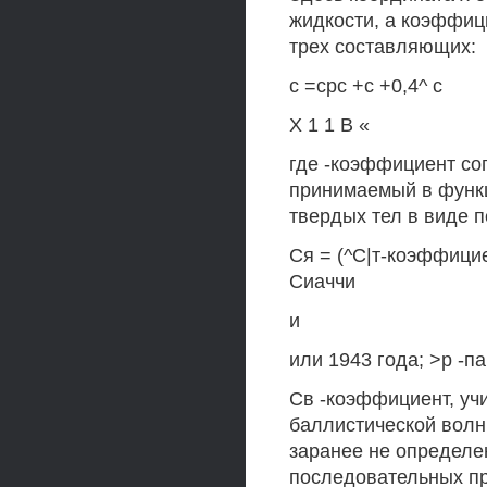
жидкости, а коэффиц
трех составляющих:
с =срс +с +0,4^ с
X 1 1 В «
где -коэффициент со
принимаемый в функц
твердых тел в виде 
Ся = (^С|т-коэффици
Сиаччи
и
или 1943 года; >р -
Св -коэффициент, уч
баллистической волны
заранее не определе
последовательных пр