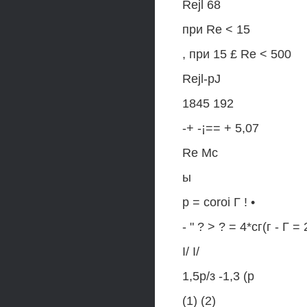
Rejl 68
при Re < 15
, при 15 £ Re < 500
Rejl-pJ
1845 192
-+ -¡== + 5,07
Re Mс
ы
р = coroi Г ! •
- " ? > ? = 4*сг(г - Г =
I/ I/
1,5р/з -1,3 (р
(1) (2)