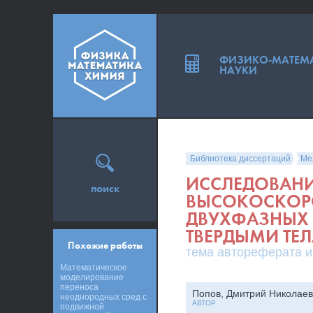
ФИЗИКО-МАТЕМ
НАУКИ
Библиотека диссертаций
Ме
ИССЛЕДОВАНИ
поиск
ВЫСОКОСКОР
ДВУХФАЗНЫХ 
ТВЕРДЫМИ ТЕ
Похожие работы
тема автореферата и
Математическое
моделирование
переноса
Попов, Дмитрий Николаев
неоднородных сред с
АВТОР
подвижной