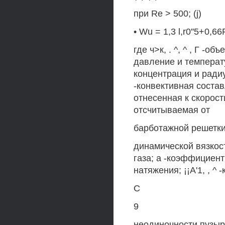
при Re > 500; (j)
• Wu = 1,3 l,r0''5+0,6
где ч>к, . ^, ^ , Г -
давление и температу
концентрация и радиу
-конвективная соста
отнесенная к скорост
отсчитываемая от
барботажной решетки
динамической вязкос
газа; а -коэффициен
натяжения; ¡¡А'1, , 
С
9
неодиночности пузыр