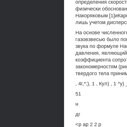
определения скорост
физически обоснова
Накоряковым [1]иКарс
лишь учетом дисперси
На основе численног
газовзвесью было пок
звука по формуле На
давления, являющий
коэффициента сопрот
закономерностям (ри
твердого тела прини
, 4г,*;), 1 , Кул) , 1 ^у) 
51
н
дг
<р ар 2 2 р