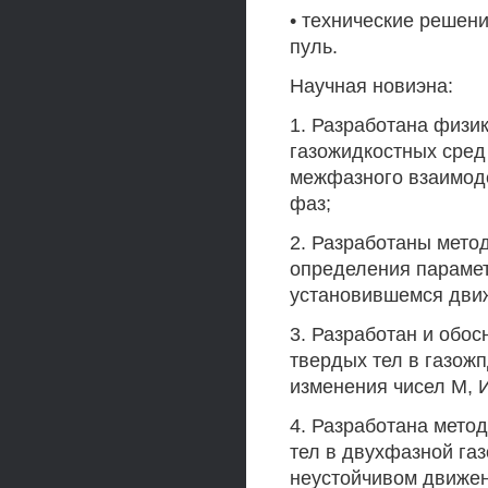
• технические решен
пуль.
Научная новиэна:
1. Разработана физи
газожидкостных сред
межфазного взаимод
фаз;
2. Разработаны мето
определения парамет
установившемся дви
3. Разработан и обо
твердых тел в газож
изменения чисел М, 
4. Разработана мето
тел в двухфазной га
неустойчивом движен