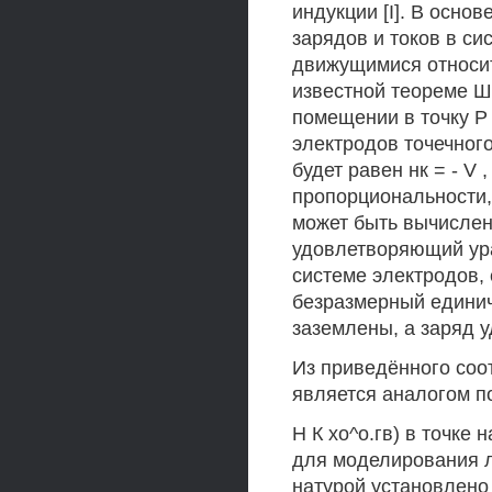
индукции [I]. В осно
зарядов и токов в с
движущимися относит
известной теореме Шо
помещении в точку Р
электродов точечного
будет равен нк = - V 
пропорциональности
может быть вычислен 
удовлетворяющий ура
системе электродов, 
безразмерный едини
заземлены, а заряд у
Из приведённого соо
является аналогом п
Н К хо^о.гв) в точке
для моделирования л
натурой установлено