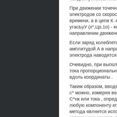
При движении точечн
электродов со скорос
времени, а в цепи К 
угасЬуУ (х*,Цо,1о) -
направлении движени
Если заряд колеблетс
амплитудой А в напра
электрода наводится 
Очевидно, при выпол
тока пропорциональн
вдоль координаты .
Таким образом, ввод
с^ можно, измеряя ве
С^нк или тока , опре
любую компоненту ег
метода является исп