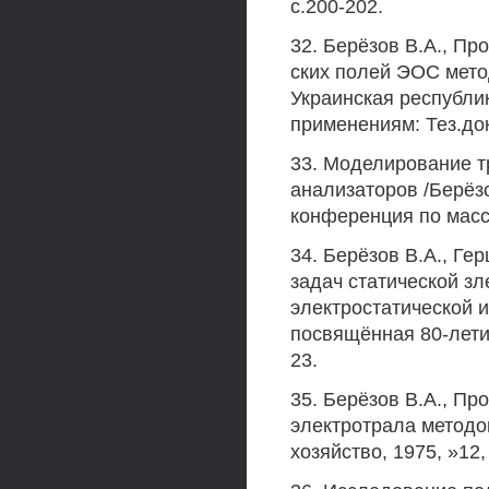
с.200-202.
32. Берёзов В.А., П
ских полей ЭОС метод
Украинская республи
применениям: Тез.докл
33. Моделирование т
анализаторов /Берёзов
конференция по массп
34. Берёзов В.А., Ге
задач статической з
электростатической и
посвящённая 80-летию
23.
35. Берёзов В.А., Пр
электротрала методо
хозяйство, 1975, »12,