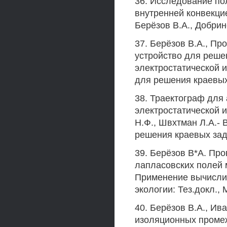
36. Исследование по
внутренней конвекци
Берёзов В.А., Добринс
37. Берёзов В.А., П
устройство для реше
электростатической 
для решения краевых 
38. Траектограф для
электростатической и
Н.Ф., Швхтман Л.А.-
решения краевых зада
39. Берёзов В*А. Пр
лапласовских полей м
Применение вычислит
экологии: Тез.докл., 
40. Берёзов В.А., И
изоляционных промеж