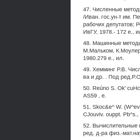
47. Численные методы
/Иван. гос.ун-т им. 
рабочих депутатов; Ре
ИвГУ, 1978.- 172 е., и
48. Машинные методы
М.Мальком, К.Моулер;
1980.279 е., ил.
49. Хемминг Р.В. Чис
ва и др. . Под ред.Р.С
50. Reúno S. Ok' сuHcU
AS59 , е.
51. Skoc&e^ W. (W^ev
CJouviv. ouppt. Pb^s.,
52. Вычислительные 
ред. д-ра физ.-мат.на