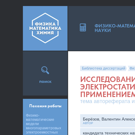
ФИЗИКО-МАТЕМ
НАУКИ
Библиотека диссертаций
Фи
ИССЛЕДОВАНИ
поиск
ЭЛЕКТРОСТАТ
ПРИМЕНЕНИЕ
тема автореферата и
Похожие работы
Физико-
Берёзов, Валентин Алекс
математические
АВТОР
модели
многопараметровых
электроемкостных
кандидата технических на