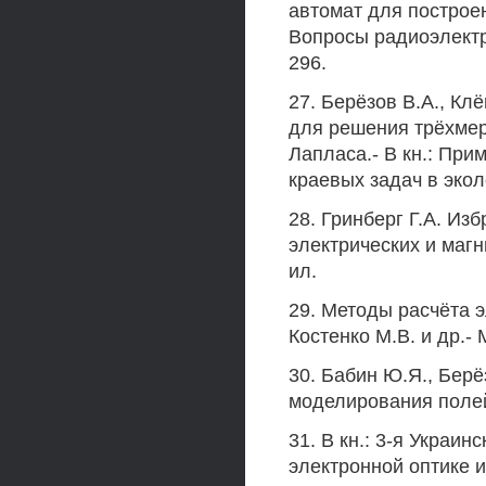
автомат для построен
Вопросы радиоэлектро
296.
27. Берёзов В.А., Кл
для решения трёхме
Лапласа.- В кн.: Пр
краевых задач в эколо
28. Гринберг Г.А. И
электрических и магн
ил.
29. Методы расчёта 
Костенко М.В. и др.- 
30. Бабин Ю.Я., Берё
моделирования полей
31. В кн.: 3-я Украи
электронной оптике и