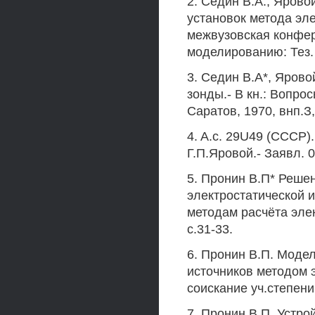
2. Седин В.А., Ярово
установок метода эле
межвузовская конфер
моделированию: Тез. д
3. Седин В.А*, Яров
зонды.- В кн.: Вопро
Саратов, 1970, внп.З,
4. A.c. 29U49 (СССР)
Г.П.Яровой.- Заявл. 0
5. Пронин В.П* Реше
электростатической и
методам расчёта элек
с.31-33.
6. Пронин В.П. Моде
источников методом э
соискание уч.степени 
7. Пронин В.П. Устр