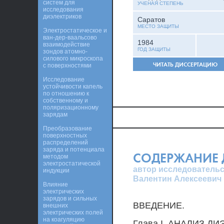
систем для
УЧЕНАЯ СТЕПЕНЬ
исследования
диэлектриков
Саратов
МЕСТО ЗАЩИТЫ
Электростатическое и
ван-дер-ваальсово
1984
взаимодействие
ГОД ЗАЩИТЫ
зондов атомно-
силового микроскопа
ЧИТАТЬ ДИССЕРТАЦИЮ
с поверхностями
Исследование
устойчивости капель
по отношению к
собственному и
поляризационному
зарядам
Преобразование
поверхностных
распределений
заряда и потенциала
СОДЕРЖАНИЕ 
методом
электростатической
автор исследовательс
индукции
Валентин Алексеевич
Влияние
электрических
зарядов и сильных
ВВЕДЕНИЕ.
внешних
электрических полей
на коагуляцию
Глава I. АНАЛИЗ Д