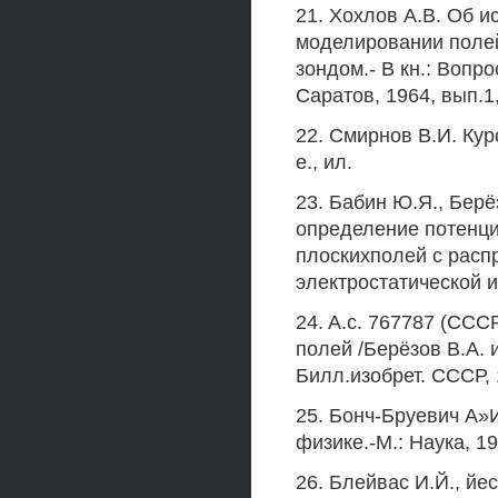
21. Хохлов A.B. Об 
моделировании поле
зондом.- В кн.: Вопр
Саратов, 1964, вып.1,
22. Смирнов В.И. Кур
е., ил.
23. Бабин Ю.Я., Бер
определение потенци
плоскихполей с рас
электростатической ин
24. A.c. 767787 (СС
полей /Берёзов В.А. и
Билл.изобрет. СССР, 1
25. Бонч-Бруевич А»
физике.-М.: Наука, 196
26. Блейвас И.Й., йе