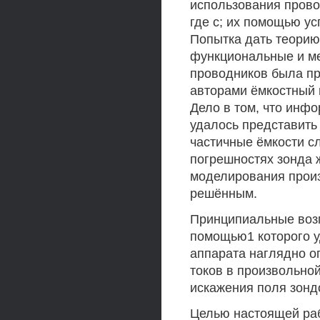
использования прово
где с; их помощью у
Попытка дать теорию
функциональные и ме
проводников была пр
авторами ёмкостный 
Дело в том, что инф
удалось представить
частичные ёмкости с
погрешностях зонда 
моделирования произ
решённым.
Принципиальные возм
помощью1 которого у
аппарата наглядно о
токов в произвольно
искажения поля зонд
Целью настоящей раб