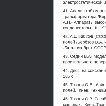
электростатической ин
41. Анализ трёхмерно
трансформатора /Берё
А.П.- Аппараты высо
конденсаторы, Щ, 1981
42. A.c. 5602Э9 (СС
полей /Берёзов В.А. и
-Бюлл.изобрет. СССР, 
43. Седин В.А- Моде
произвольного попер
44. Дисс. на соискани
185 с.
45. Тозони О-В., йай
полей.- Киев, Техника,
46. Тозони О.В. Рас
машинах.- Киев, Техни