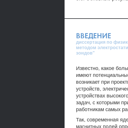
ВВЕДЕНИЕ
диссертация по физик
методом электростат
зондов"
Известно, какое бол
имеют потенциальны
возникает при проек
устройств, электриче
устройствах высоког
задач, с которыми п
работникам самых ра
Так, современная яд
магнитных полей оп