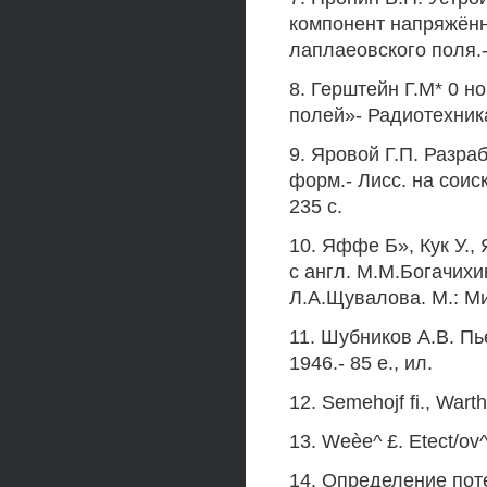
компонент напряжённ
лаплаеовского поля.-
8. Герштейн Г.М* 0 
полей»- Радиотехника 
9. Яровой Г.П. Разра
форм.- Лисс. на соиск
235 с.
10. Яффе Б», Кук У.,
с англ. М.М.Богачихин
Л.А.Щувалова. М.: Мир
11. Шубников A.B. Пь
1946.- 85 е., ил.
12. Semehojf fi., Warthe
13. Weèe^ £. Etect/ov^e
14. Определение пот