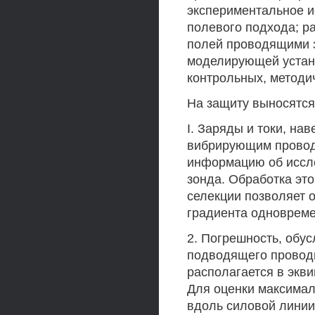
экспериментальное и
полевого подхода; р
полей проводящими з
моделирующей устано
контрольных, методич
На защиту выносятс
I. Заряды и токи, н
вибрирующим провод
информацию об иссл
зонда. Обработка эт
селекции позволяет 
градиента одновреме
2. Погрешность, обу
подводящего проводн
располагается в экв
Для оценки максимал
вдоль силовой линии