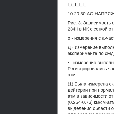
l_i_I_I_I_
10 20 30 АО НАПРЯ
Рис. 3: Зависимость
234II в ИК с сеткой о
о - измерения с а-ча
Д - измерение выпол
эксперименте по сМд-
• - измерение выполн
Регистрировались ча
атм
(1) Была измерена с
дейтерии при нормал
атм в зависимости от 
(0,254-0,76) кВ/см-а
выделения области о