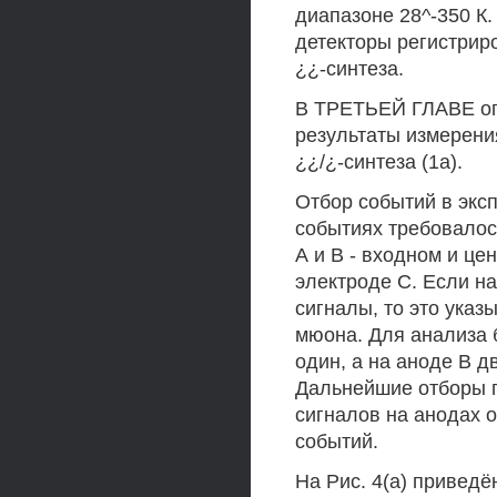
диапазоне 28^-350 К
детекторы регистрир
¿¿-синтеза.
В ТРЕТЬЕЙ ГЛАВЕ оп
результаты измерен
¿¿/¿-синтеза (1а).
Отбор событий в экс
событиях требовалос
А и В - входном и цен
электроде С. Если н
сигналы, то это ука
мюона. Для анализа 
один, а на аноде В д
Дальнейшие отборы п
сигналов на анодах 
событий.
На Рис. 4(а) приведё