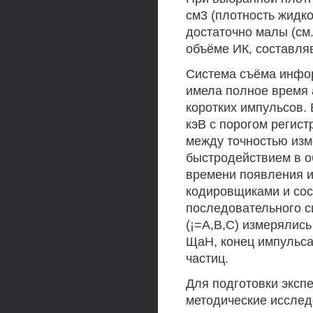
см3 (плотность жидк
достаточно малы (см.
объёме ИК, составля
Система съёма инфо
имела полное время 
коротких импульсов.
кэВ с порогом регист
между точностью изм
быстродействием в о
времени появления 
кодировщиками и сос
последовательного си
(¡=А,В,С) измерялис
ЩаН, конец импульса
частиц.
Для подготовки экс
методические исслед