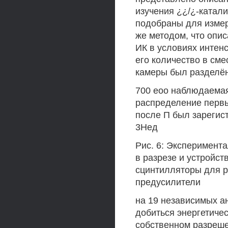
изучения ¿¿/¿-катал
подобраны для изме
же методом, что опис
ИК в условиях интенс
его количество в см
камеры был разделё
700 еоо наблюдаемая 
распределение первых
после П был зарегис
3Нед
Рис. 6: Эксперимента
в разрезе и устройство
сцинтилляторы для р
предусилители
на 19 независимых ан
добиться энергетиче
собственном разреше