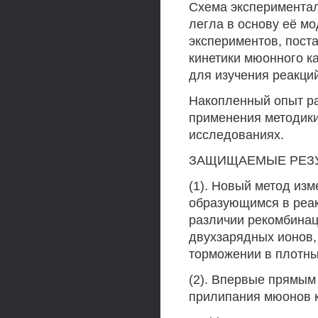
Схема экспериментал
легла в основу её м
экспериментов, пост
кинетики мюонного к
для изучения реакци
Накопленный опыт ра
применения методик
исследованиях.
ЗАЩИЩАЕМЫЕ РЕЗУ
(1). Новый метод из
образующимся в реак
различии рекомбинац
двухзарядных ионов, 
торможении в плотны
(2). Впервые прямым
прилипания мюонов к 