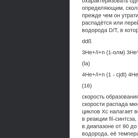
охарактеризовать од
определяющим, сколь
прежде чем он утрати
распадётся или пере
водорода D/T, в кото
ddß
3He+/i+n (1-олм) 3Не^
(la)
4He+/i+n (1 - сjdt) 4He
(16)
скорость образования
скорости распада мю
циклов Хс налагает 
в реакции fií-синтсза
в диапазоне от 90 до
водорода, её темпера