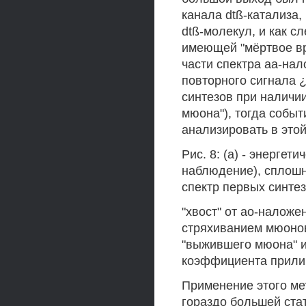
канала dtß-катализа
dtß-молекул, и как с
имеющей "мёртвое вр
части спектра аа-на
повторного сигнала ¿
синтезов при наличи
мюона"), тогда событ
анализировать в это
Рис. 8: (а) - энергет
наблюдение), сплошн
спектр первых синте
"хвост" от ао-наложе
стряхиванием мюонов
"выжившего мюона" и
коэффициента прили
Применение этого ме
гораздо большей стат