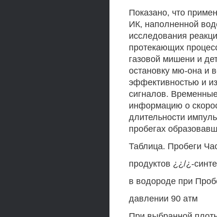
Показано, что приме
ИК, наполненной вод
исследования реакц
протекающих процес
газовой мишени и де
остановку мю-она и 
эффективностью и из
сигналов. Временные
информацию о скорос
длительности импуль
пробегах образовавш
Таблица. Пробеги Час
продуктов ¿¿/¿-синте
в водороде при Пробег
давлении 90 атм
При выбранной плотн