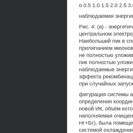
о 0.5 1.0 1.5 2.0 2.5 3
наблюдаемая энерги
Рис. 4: (а) - энерге
центральном электрод
Наибольший пик в спе
прилипанием мюонов 
не полностью уложив
пик полностью уложи
наблюдаемые энергии
эффекта рекомбинаци
при случайных запус
фигурация системы а
определения координ
новой ИК, объём кото
наполняемая очищен
Нг+Бг), была помеще
системой охлаждения