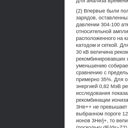
для анализа времени
(2) Впервые были по
зарядов, оставленны
давлении 304-100 атм
относительной ампли
расположенного на к
катодом и сеткой. Дл
30 кВ величина реком
рекомбинировавших 
уменьшению собираем
сравнению с предель
примерно 35%. Для о
энергией 0,82 МэВ р
исследования показа
рекомбинации иониза
3Не++ не превышает 
выбранном пороге 12
ионов 3He/j+, то вел
(поскольку dE/dx~Z2)