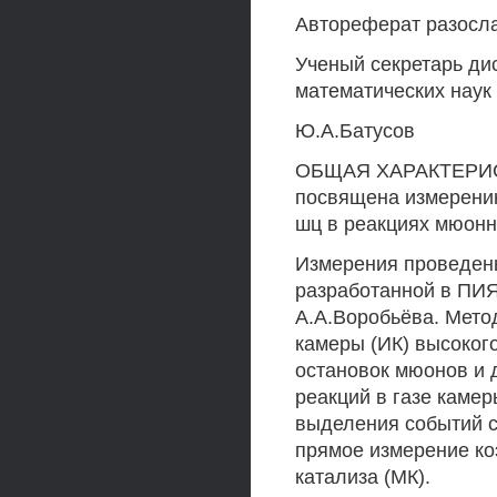
Автореферат разослан
Ученый секретарь ди
математических наук
Ю.А.Батусов
ОБЩАЯ ХАРАКТЕРИС
посвящена измерени
шц в реакциях мюонно
Измерения проведен
разработанной в ПИ
А.А.Воробьёва. Мето
камеры (ИК) высоког
остановок мюонов и 
реакций в газе каме
выделения событий 
прямое измерение ко
катализа (МК).