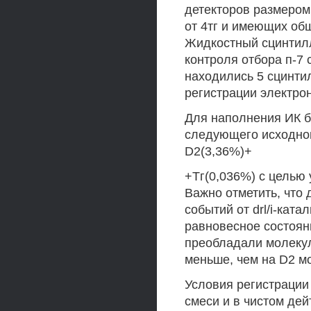
детекторов размером
от 4тг и имеющих о
Жидкостный сцинтилл
контроля отбора п-7
находились 5 сцинти
регистрации электро
Для наполнения ИК б
следующего исходног
D2(3,36%)+
+Тг(0,036%) с целью 
Важно отметить, что
событий от drl/i-кат
равновесное состояни
преобладали молекул
меньше, чем на D2 м
Условия регистрации п
смеси и в чистом де