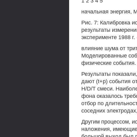
1 2 3 4 5
начальная энергия, 
Рис. 7: Калибровка и
результаты измерений
эксперименте 1988 г.
влияние шума от трит
Моделированные собы
физические события.
Результаты показали,
дают (t+p) события от
H/D/Т смеси. Наибо
фона оказалось треб
отбор по длительност
соседних электродах, 
Другим процессом, и
наложения, имеющие 
большой выход был 