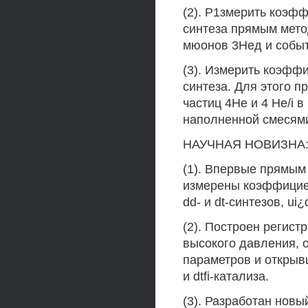
(2). Р1змерить коэф
синтеза прямым мето
мюонов 3Нед и событ
(3). Измерить коэффи
синтеза. Для этого 
частиц 4Не и 4 He/i 
наполненной смесями
НАУЧНАЯ НОВИЗНА
(1). Впервые прямым
измерены коэффицие
dd- и dt-синтезов, ui¿d
(2). Построен регис
высокого давления, 
параметров и открыв
и dtfi-катализа.
(3). Разработан нов