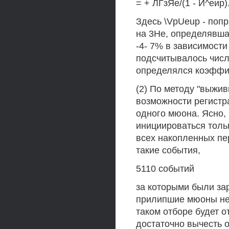
= + ЛГзЯе/(1 - И^еир)
Здесь \VpUeup - поп
на 3Не, определявша
-4- 7% в зависимости
подсчитывалось число
определялся коэффиц
(2) По методу "выжив
возможности регистр
одного мюона. Ясно, 
инициироваться толь
всех накопленных пер
такие события,
5110 событий
за которыми были за
прилипшие мюоны не 
таком отборе будет о
достаточно вычесть 