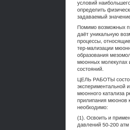
условий наибольшего
определить физическ
задаваемый значение
Помимо возможных пр
даёт уникальную во
процессы, относящие
тер-мализации мюонн
образования мезомол
мюонных молекулах 
состояний.
ЦЕЛЬ РАБОТЫ состоя
экспериментальной 
мюонного катализа ре
прилипания мюонов к
необходимо:
(1). Освоить и приме
давлений 50-200 атм