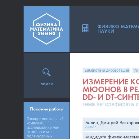
ФИЗИКО-МАТЕМ
НАУКИ
Библиотека диссертаций
Фи
ИЗМЕРЕНИЕ 
поиск
МЮОНОВ В Р
DD- И DT-СИНТ
тема автореферата и
Похожие работы
Экспериментальный
Балин, Дмитрий Викторов
комплекс,
АВТОР
исследование мю-
атомных и мю-
молекулярных
кандидата физико-матема