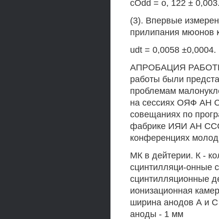
сOdd = о, 122 ± 0,003
(3). Впервые измере
прилипания мюонов к
udt = 0,0058 ±0,0004.
АПРОБАЦИЯ РАБОТЫ.
работы были предст
проблемам малонуклон
на сессиях ОЯФ АН С
совещаниях по прогр
фабрике ИЯИ АН СССР 
конференциях моло
МК в дейтерии. К - к
сцинтилляци-онные сч
сцинтилляционные де
ионизационная камера
ширина анодов А и С 
аноды - 1 мм