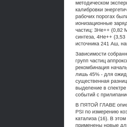
методическом экспер
калибровки энергети
рабочих порогах бы
ионизационные заряд
частиц: 3Не++ (0,82 М
синтеза, 4Не++ (3,53 
источника 241 Аш, н
Зависимости собранн
групп частиц аппрокс
рекомбинация началь
лишь 45% - для ожид
существенная разни
выделение в спектре 
событий с прилипани
В ПЯТОЙ ГЛАВЕ описа
PSI по измерению ко
катализа (16). В эт
применены новые для