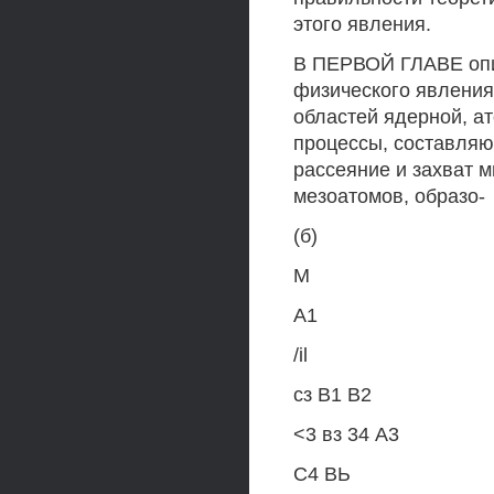
этого явления.
В ПЕРВОЙ ГЛАВЕ опи
физического явления
областей ядерной, а
процессы, составля
рассеяние и захват 
мезоатомов, образо-
(б)
M
А1
/il
сз В1 В2
<3 вз 34 A3
С4 ВЬ