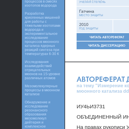
процессов в смесях
УЧЕНАЯ СТЕПЕНЬ
изотопов водорода
Гатчина
Разработка
МЕСТО ЗАЩИТЫ
криогенных мишеней
для работы с
2010
тяжелыми изотопами
ГОД ЗАЩИТЫ
водорода и
экспериментальное
ЧИТАТЬ АВТОРЕФЕРАТ
исследование
процессов мюонного
ЧИТАТЬ ДИССЕРТАЦИЮ
катализа ядерных
реакций синтеза при
температурах 6-30 К
Исследования
взаимодействий
отрицательных
мюонов на 1S-уровне
АВТОРЕФЕРАТ
различных атомов
на тему "Измерение 
Мезомолекулярные
процессы в мюонном
мюонного катализа dd-
катализе
Обнаружение и
ИУ4ЬИ3731
исследование
резонансного
образования
ОБЪЕДИНЕННЫЙ ИН
мезомолекул
дейтерия и
комплексное
На правах рукописи У