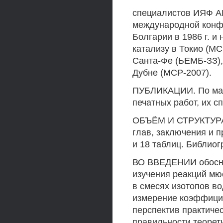
специалистов ИЯФ АН 
международной конф
Болгарии в 1986 г. 
катализу в Токио (МС
Санта-Фе (ЬЕМБ-ЗЗ), 
Дубне (МСР-2007).
ПУБЛИКАЦИИ. По мат
печатных работ, их с
ОБЪЁМ И СТРУКТУРА 
глав, заключения и 
и 18 таблиц. Библио
ВО ВВЕДЕНИИ обосно
изучения реакций мю
в смесях изотопов в
измерение коэффици
перспектив практиче
правильности теорет