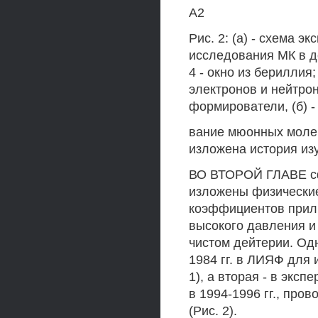
А2
Рис. 2: (а) - схема э
исследования МК в дей
4 - окно из бериллия;
электронов и нейтрон
формирователи, (б) -
вание мюонных молек
изложена история из
ВО ВТОРОЙ ГЛАВЕ сф
изложены физически
коэффициентов прили
высокого давления и
чистом дейтерии. Од
1984 гг. в ЛИЯФ для 
1), а вторая - в экс
в 1994-1996 гг., про
(Рис. 2).