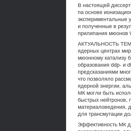
В настоящей диссерт
па основе ионизацио
экспериментальные ус
и полученные в резу
прилипания мюонов W
АКТУАЛЬНОСТЬ ТЕМЫ.
ядерных центрах мир
мюонному катализу б
образования ddp- и d
предсказаниями много
что позволяло рассм
ядерной энергии, ал
МК могли быть испол
быстрых нейтронов, 
материаловедения, д
для трансмутации до
Эффективность МК д