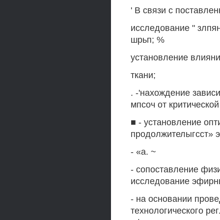
' В связи с поставле
исследование " злпя
шрьп; %
установление влияни
ткани;
. -'нахождение зави
мпсоч от критическо
■ - установление оп
продолжителыгсст» э
- «а. ~
- сопоставление физ
исследование эфирн
- на основании пров
технологического ре