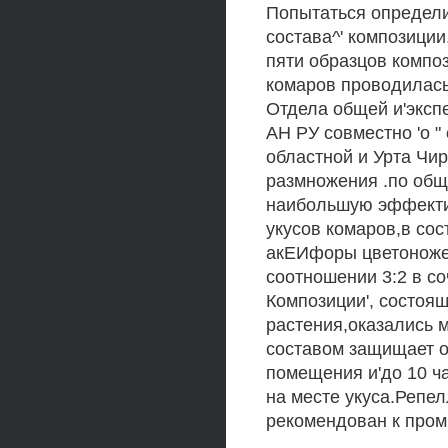
Попытаться определи
состава^' композици
пяти образцов компо
комаров проводилась 
Отдела общей и'эксп
АН РУ совместно 'о "
областной и Урта Чир
размножения .по общ
наибольшую эффекти
укусов комаров,в со
акЕИфоры цветоножеч
соотношении 3:2 в с
Композиции', состоя
растения,оказались
составом защищает от
помещения и'до 10 ча
на месте укуса.Репе
рекомендован к про