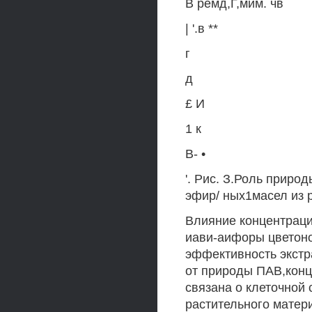
В ремд,Г,мим. чв
| '.в **
г
д
£ И
1 к
В- •
'. Рис. З.Роль приро
эфир/ ных1масел из 
Влияние концентрац
иави-аифоры цветоно
эффективность экстр
от природы ПАВ,конц
связана о клеточной
растительного матер