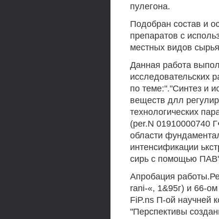
пулегона.
Подобран состав и о
препаратов с исполь
местных видов сырья. •--,'
Данная работа выпол
исследовательских р
по теме:"."Синтез и 
веществ длл регулир
технологических пара
(per.N 01910000740 Г
области фундамента
интенсификации ькст
сирь с помощью ПАВ".
Апробация работы.Ре
rani-«, 1&95г) и 66-
FiP.ns П-ой научней
"Перспективы создан