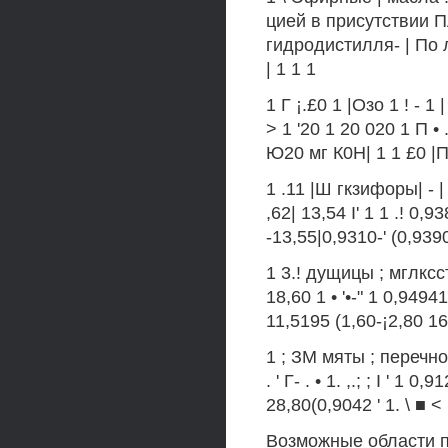
цией в присутствии ПАВ - 
гидродистилля- | По 
| 1 1 1
1 Г ¡.£0 1 |Озо 1 ! - 1 | 
> 1 '20 1 20 020 1 П • 
Ю20 мг К0Н| 1 1 £0 |П 
1 .11 |Ш гкзифоры| - | 
,62| 13,54 I' 1 1 .! 0,93
-13,55|0,9310-' (0,939
1 3.! дущицы ; мглкссте
18,60 1 • '•-" 1 0,9494
11,5195 (1,60-¡2,80 16
1 ; ЗМ мяты ; перечной !
. ' Г- . • 1. ,.; ; I ' 1 0,
28,80(0,9042 ' 1. \ ■ <
Возможные области 