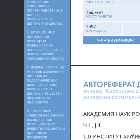
композиций,
УЧЕНАЯ СТЕПЕНЬ
содержащих
оксиэтилированные
Ташкент
ионные
МЕСТО ЗАЩИТЫ
поверхностно-
активные вещества
1997
ГОД ЗАЩИТЫ
Синтез, из..ие и
применение
ЧИТАТЬ АВТОРЕФЕРАТ
некоторых
поверхностно-
активных веществ на
основе высших
теломерных спиртов
Совершенствование
методов извлечения
липидов из
подсолнечника с
АВТОРЕФЕРАТ
использованием
поверхностно-
на тему "Коллоидно-х
активных веществ и
дисперсии растительн
ферментных
препаратов
Хроматомасс -
АКАДЕМИЯ НАУК РЕ
спектрометрическое
исследование
потенциальных
Ч I , | 1
душистых веществ из
природных
1,0 ИНСТИТУТ хил\и
источников