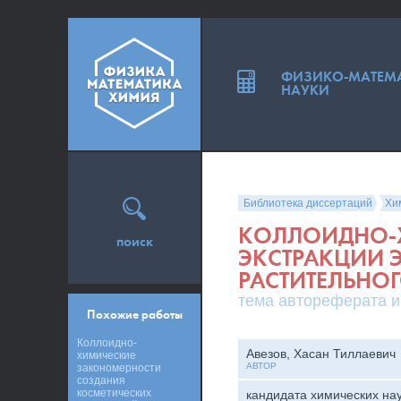
ФИЗИКО-МАТЕМ
НАУКИ
Библиотека диссертаций
Хи
КОЛЛОИДНО-
поиск
ЭКСТРАКЦИИ 
РАСТИТЕЛЬНОГ
тема автореферата и
Похожие работы
Коллоидно-
Авезов, Хасан Тиллаевич
химические
АВТОР
закономерности
создания
косметических
кандидата химических на