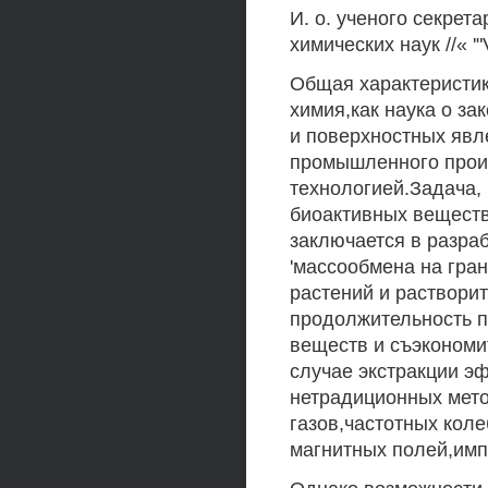
И. о. ученого секрет
химических наук //« 
Общая характеристик
химия,как наука о з
и поверхностных явл
промышленного произ
технологией.Задача,
биоактивных веществ
заключается в разра
'массообмена на гра
растений и растворит
продолжительность п
веществ и съэкономит
случае экстракции э
нетрадиционных мет
газов,частотных кол
магнитных полей,импу