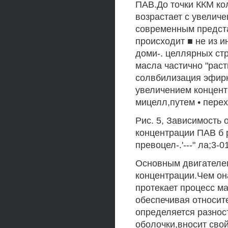
ПАВ.До точки ККМ ко
возрастает с увелич
современным предст
происходит ■ не из 
доми-. целлярных ст
масла частично "рас
солвбилизация эфирны
увеличением концент
мицелл,путем • пере
Рис. 5, Зависимость 
концентрации ПАВ б 
превоцел-.'---" ла;3-01
Основным двигателем
концентрации.Чем он
протекает процесс 
обеспечивая относит
определяется разнос
оболочки,вносит сво