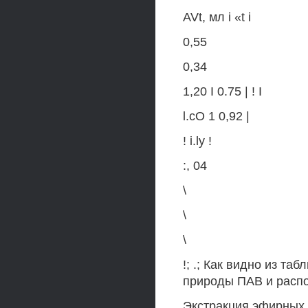
AVt, мл i «t i
0,55
0,34
1,20 I 0.75 | ! I
l.cO 1 0,92 |
! i.ly !
:, 04
\
\
\
!; .; Как видно из та
природы ПАВ и расп
Экстракция эфирных 