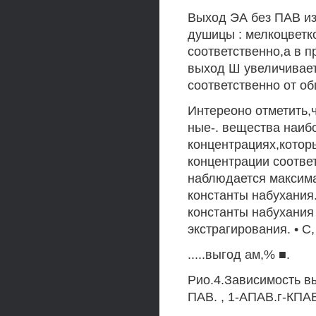
Выход ЭА без ПАВ из
душицы : мелкоцветко
соответственно,а в п
выход Ш увеличиваетс
соответственно от общег
Интереоно отметить,ч
ные-. вещества наиб
концентрациях,которы
концентрации соотве
наблюдается максима
константы набухания
константы набухания
экстрагирования. • С, 
.....выгод ам,% ■.
Рио.4.Зависимость 
ПАВ. , 1-АПАВ.г-КПА