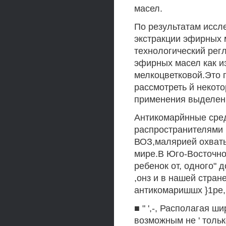
масел.
По результатам иссл
экстракции эфирных 
технологический регл
эфирных масел как и
мелкоцветковой.Это 
рассмотреть й некот
применения выделен
Антикомарйнные сред
распространителями
ВОЗ,малярией охваты
мире.В Юго-Восточно
ребенок от, одного" 
,онз и в нашей стран
антикомаришшх }1ре,парато
■ " ',-, Располагая 
возможным не ' тольк