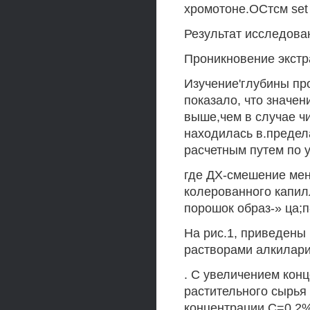
хромотоне.ОСтсм set
Результат исследова
Проникновение экстра
Изучение'глубины пр
показало, что значен
выше,чем в случае ч
находилась в.предел
расчетным путем по у
где ДХ-смешение мен
колерованного капил
порошок образ-» ца;п
На рис.1, приведены
растворами алкилари
. С увеличением кон
растительного сырья 
концентрации С=0,2%