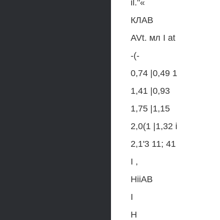
il."«
КЛАВ
AVt. мл I at
-(-
0,74 |0,49 1
1,41 |0,93
1,75 |1,15
2,0(1 |1,32 i
2,1'3 11; 41
I ,
HiiAB
I
H