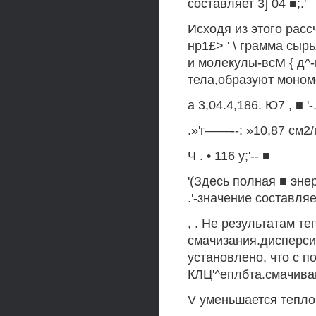
составляет 3] 04 ■;.'
Исходя из этого рас
нр1£> ' \ грамма сыр
и молекулы-всМ { д^
тела,образуют мономо
а 3,04.4,186. Ю7 , ■ '-
.»'г——--: »10,87 см2/г
Ч . • 116 у;'-- ■
'(Здесь полная ■ эне
.'-значение составляет
, . Не результатам т
смачизания.дисперси
установлено, что с 
КЛЦ'^еплбта.смачивания
V уменьшается теплов