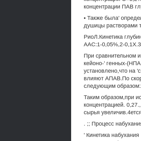
концентрации ПАВ глу
• Также была' опред
душицы растворами т
РиоЛ.Кинетика глуби
ААС:1-0,05%,2-0,1X.3
При сравнительном и
кейоно-' генных-(НП
установлено,что на '
влияют АПАВ.По скор
следующим образом:
Таким образом,при и
концентрацией. 0,27.
сырья увеличив.4ется'
. ;; Процесс набухания 
' Кинетика набухания