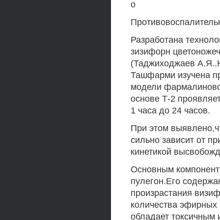
о
Противовоспалительн
Разработана техноло
зизифорн цветоножеч
(Таджиходжаев А.Я..
Ташфарми изучена пр
модели фармалиновог
основе Т-2 проявляе
1 часа до 24 часов.
При этом выявлено,ч
сильно зависит от пр
кинетикой высвобожд
Основным компонент
пулегон.Его содержа
произрастания визиф
количества эфирных
обладает токсичным 