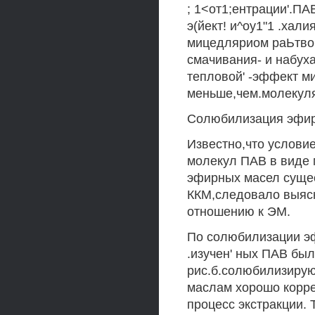
; 1<от1;ентрации'.ПА
э(йект! и^оу1"1 .халия
мицедляриом раЬтвор
смачивания- и набуха
тепловой' -эффект ми
меньше,чем.молекулярны
Солюбилизация эфирн
Известно,что услови
молекул ПАВ в виде 
эфирных масел сущес
ККМ,следовало выяс
отношению к ЭМ.
По солюбилизации э
.изучен' ных ПАВ был
рис.б.солюбилизиру
маслам хорошо корре
процесс экстракции.