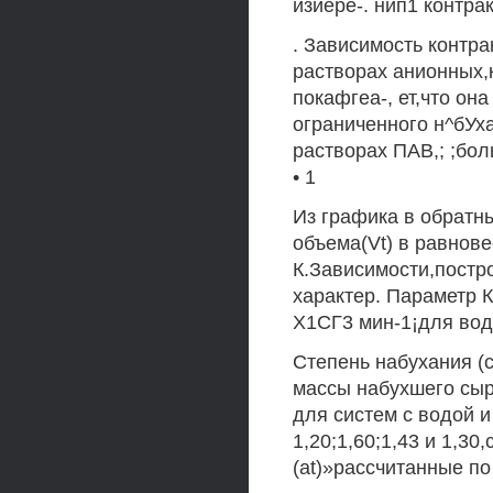
изиере-. нип1 контра
. Зависимость контра
растворах анионных,к
покафгеа-, ет,что он
ограниченного н^бУха
растворах ПАВ,; ;больсе,
• 1
Из графика в обратн
объема(Vt) в равнов
К.Зависимости,постро
характер. Параметр К
Х1СГ3 мин-1¡для вод
Степень набухания (
массы набухшего сыр
для систем с водой
1,20;1,60;1,43 и 1,3
(at)»рассчитанные по 