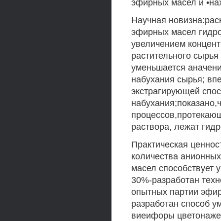
эфирных масел и •на
Научная новизна:рас
эфирных масел гидро
увеличением концент
растительного сырья
уменьшается аначени
набухания сырья; вп
экстрагирующей спос
набухания;показано,
процессов,протекающ
раствора, лежат гид
Практическая ценнос
количества анионны
масел способствует 
30%-разработан тех
опытных партии эфир
разработан способ у
виеифоры цветонажеч