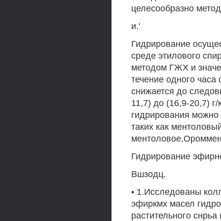
целесообразно метод
и.'
Гидрирование осущес
среде этилового спи
методом ГЖХ и значе
течение одного часа
снижается до следовы
11,7) до (16,9-20,7)
гидрирования можно 
таких как ментоловы
ментоловое,Ороммент
Гидрирование эфирн
Вшзодц.
• 1.Исследованы кол
эфиркмх масел гидро
растительного снрьа