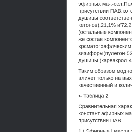
эфирных ма-,-сел,Пол
присутствии ПАВ,кот
душицы соответствен
кетонов),21,1% и'72,
(остальные компонент
же состав компонент
хрсматографлческим
зиэифоры(пулегон-52
душицы (карвакрол-49
Таким образом модно 
влияет только на вы
качественный и колич
•- Таблица 2
Сравнительная харак
констант эфирных ма
присутствии ПАВ.
1 \ Эфирные | масла : 