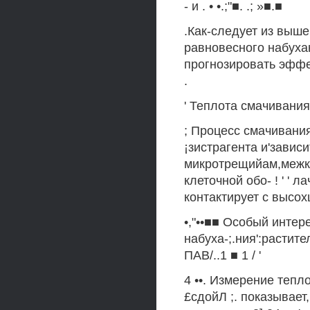
- и . • •.;"■. .; »■.■
.Как-следует из выше
равновесного набуха
прогнозировать эффект
.
' Теплота смачивания
; Процесс смачивания
¡зистрагента и'зависи
микротрещийам,межк
клеточной обо- ! ' ' л
контактирует с высохш
•,"••■■ Особый инте
набуха-;.ния':растит
ПАВ/..1 ■ 1 / '
4 ••. Измерение теп
£сдойЛ ;. показывает,