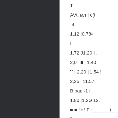
Т
AVt, мл I c(t
-4-
1,12 |0,78•
I
1,72 J1.20 I .
2,0'- ■ i 1,40
' ' I 2,20 '|1.54 !
2,25 ' 11.57
В рав -1 i
1.80 |1,2Э 12,
■ ■ ! • ! Г i_______i__i_