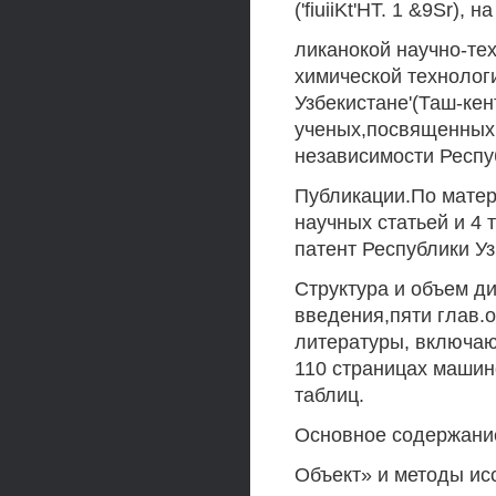
('fiuiiKt'HT. 1 &9Sr), 
ликанокой научно-те
химической технолог
Узбекистане'(Таш-ке
ученых,посвященных 
независимости Респуб
Публикации.По матер
научных статьей и 4
патент Республики Уз
Структура и объем д
введения,пяти глав.
литературы, включа
110 страницах машино
таблиц.
Основное содержани
Объект» и методы ис