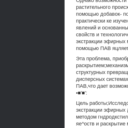
Однако возможности 
растительного проис
помощью добавок- по
практически ке изуче
явлений и основанны
свойств и технологи
экстракции эфирных 
помощью ПАВ яцляетс
Эта проблема, приобр
раскрытием;механизм
структурных превращ
дисперсных системах
ПАВ,что дает возможн
•■'■':
Цель работы;Исследо
экстракции эфирных ¡
методом гндродкстил
яе^оств и раскрытие 