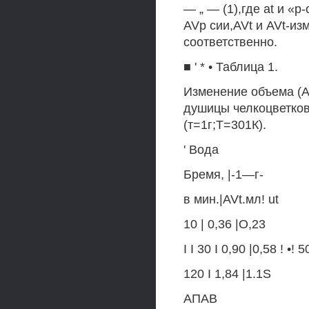
— „ — (1),где at и «
AVp сии,AVt и AVt-из
соответственно.
■ ' * • Таблица 1.
Изменение объема (AV
душицы челкоцветков
(т=1г;Т=301К).
' Вода
Бремя, |-1—г-
в мин.|AVt.мл! ut
10 | 0,36 |О,23
I I 30 I 0,90 |0,58 ! •! 5
120 I 1,84 |1.1S
АПАВ