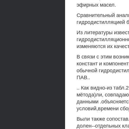
эфирных масел.
Сравнительный анал
гидродистилляцией б
Из литературы извес
гидродистилляционно
изменяются их качес
В связи с этим возн
констант и компонен
обычной гидродистил
ПАВ..
.. Как видно-из табл
мётода)ли, совпадаю
данными .объясняетс
условий,времени сбор
Выли также сопостав
долен--отдельных кл