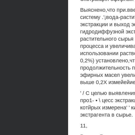
Выяснено,что при.вв
систему .'¡вода-рас
экстракции и выход 
гидродиффузной экст
растительного сырья
процесса и увеличива
использовании раство
0,2%) установлено,ч
продолжительность п
эфирных масел увел
выше 0,2X измейейие в
' / С целью выявлен
про1- • \ цесс экстр
котйрых измерена' ' 
экстрагента в сырье.
11,