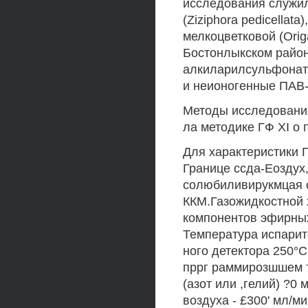
исследования служил
(Ziziphora pedicellat
мелкоцветковой (Origa
Бостонлыкском район
алкиларилсульфонат
и неионогенные ПАВ
Методы исследовани
ла методике ГФ XI о
Для характеристики 
Границе ссда-Еоздух,
солюбиливирукмцая с
ККМ.Газожидкостной 
компонентов эфирны
Температура испарит
ного детектора 250°С
пррг раммирозшшем т
(азот или ,гелий) ?0 
воздуха - £300' мл/м