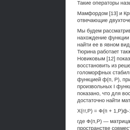
Такие операторы наз
Мамфордом [13] и Кр
отвечающие двухточе
Мы будем рассматрив
нахождение функции 
найти ее в явном ви
Тюрина работает такж
Новиковым [12] пока
восстановить из реш
голоморфных стабиль
функцией ф(п, Р), п
произвольных I функ
показано, что для в
достаточно найти м
Х(гг,Р) = Ф(п + 1,Р)ф-1
где Ф(п,Р) — матрица
пространстве совмес