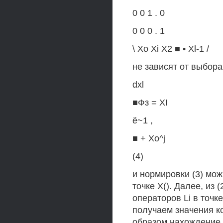
0 0 1 . 0
0 0 0 . 1
\ Хо Xi Х2 ■ • Xl-1 /
не зависят от выбора
dxl
■Фз = XI
ё~1 ,
■ + Xo^j
(4)
и нормировки (3) мо
точке Х(). Далее, из
операторов Li в точке
получаем значения к
образом нахождение 