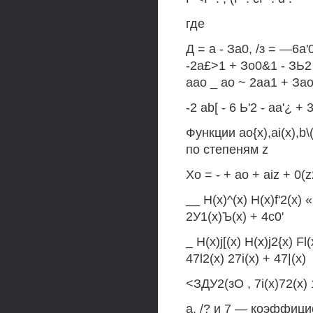
где
Д = а - За0, /з = —6а'0
-2а£>1 + Зо0&1 - ЗЬ2 -
аао _ ао ~ 2аа1 + Зао
-2 ab[ - 6 Ь'2 - aa'¿ + 3 
Функции ao{x),ai(x),b
по степеням z
Xo = - + ao + aiz + 0(z
__ H(x)^(x) H(x)f'2(x) «
2У1(х)Ъ(х) + 4c0'
_ H(x)j[(x) H(x)j2{x) F
47l2(x) 27i(x) + 47|(x)
<ЗДУ2(зО , 7i(x)72(x) 1
a, /? и 7 — коэффиц