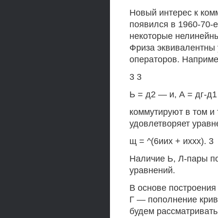
Новый интерес к ко
появился в 1960-70-е
некоторые нелинейны
Фриза эквивалентны
операторов. Наприме
3 3
Ь = д2 — и, А = дг-д1 
коммутируют в том и т
удовлетворяет уравн
щ = ^(6иих + иххх). 3
Наличие Ь, Л-пары п
уравнений.
В основе построения
Г — пополнение крив
будем рассматривать