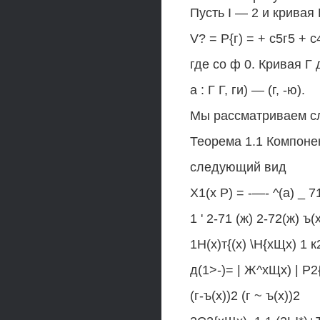
Пусть I — 2 и кривая
V? = Р{г) = + с5г5 + с
где со ф 0. Кривая 
а : Г Г, ги) — (г, -ю).
Мы рассматриваем слу
Теорема 1.1 Компоне
следующий вид
Х1(х Р) = -—- ^(а) _ 71
1 ' 2-71 (ж) 2-72(ж) ъ(х
1Н(х)т{(х) \Н{хЩх) 1 к
д(1>-)= | Ж^хЩх) | Р2{
(г-ъ(х))2 (г ~ ъ(х))2