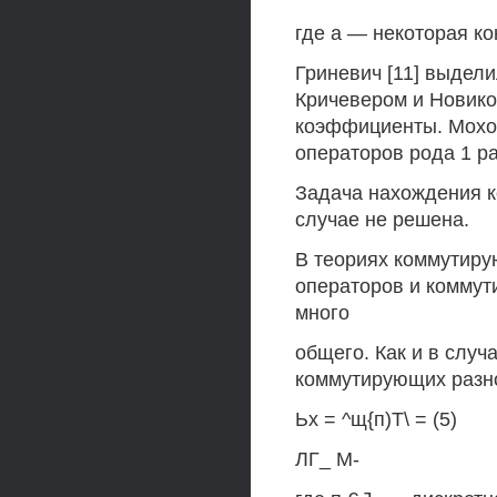
где а — некоторая ко
Гриневич [11] выдели
Кричевером и Новико
коэффициенты. Мохов
операторов рода 1 ра
Задача нахождения к
случае не решена.
В теориях коммутир
операторов и коммут
много
общего. Как и в слу
коммутирующих разн
Ьх = ^щ{п)Т\ = (5)
ЛГ_ М-