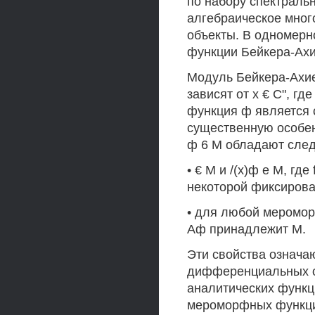
по набору спектраль
алгебраическое мног
объекты. В одномерн
функции Бейкера-Ахи
Модуль Бейкера-Ахие
зависят от х € С", гд
функция ф является 
существенную особен
ф 6 М обладают сле
• € М и /(х)ф е М, гд
некоторой фиксирова
• для любой меромор
Аф принадлежит М.
Эти свойства означа
дифференциальных оп
аналитических функци
мероморфных функций