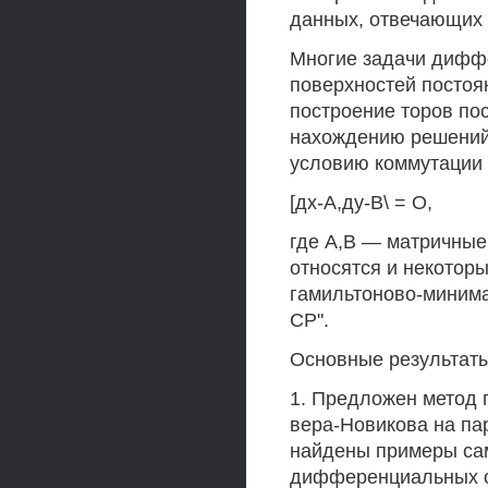
данных, отвечающих
Многие задачи диффе
поверхностей постоя
построение торов пос
нахождению решений
условию коммутации
[дх-А,ду-В\ = О,
где А,В — матричные 
относятся и некотор
гамильтоново-минима
СР".
Основные результаты
1. Предложен метод 
вера-Новикова на па
найдены примеры са
дифференциальных оп