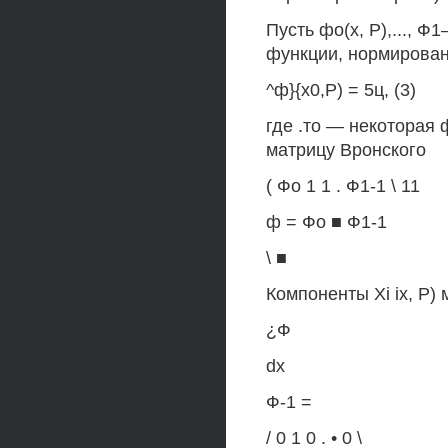
Пусть фо(х, Р),..., Ф
функции, нормирова
^ф}{х0,Р) = 5ц, (3)
где .то — некоторая
матрицу Вронского
( Фо 1 1 . Ф1-1 \ 11
ф = Фо ■ Ф1-1
\ ■
Компоненты Xi ix, P)
¿Ф
dx
Ф-1 =
/ 0 1 0 . • 0 \