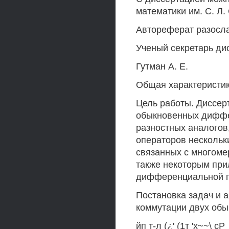
математики им. С. Л
Автореферат разослан
Ученый секретарь ди
Гутман А. Е.
Общая характеристи
Цель работы. Диссер
обыкновенных диффе
разностных аналого
операторов несколь
связанных с многоме
также некоторым при
дифференциальной г
Постановка задач и 
коммутации двух об
йп т-л (¿' (1т 'х~~\ сР