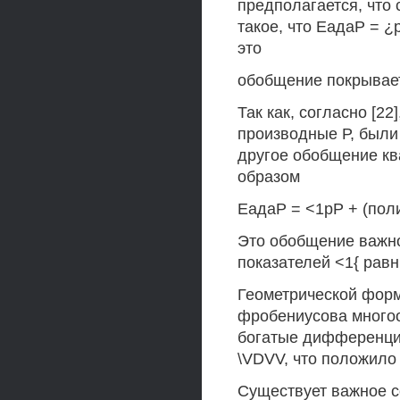
предполагается, что 
такое, что ЕадаР = ¿р
это
обобщение покрывает
Так как, согласно [22
производные Р, были
другое обобщение к
образом
ЕадаР = <1рР + (полин
Это обобщение важно
показателей <1{ рав
Геометрической форм
фробениусова многоо
богатые дифференци
\VDVV, что положило
Существует важное 