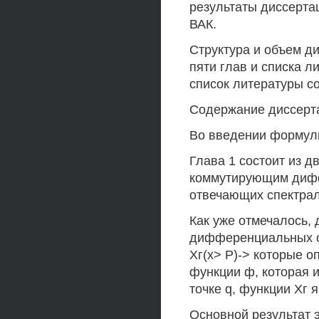
результаты диссерта
ВАК.
Структура и объем ди
пяти глав и списка л
список литературы с
Содержание диссерт
Во введении формули
Глава 1 состоит из 
коммутирующим дифф
отвечающих спектрал
Как уже отмечалось,
дифференциальных оп
Хг(х> Р)-> которые о
функции ф, которая 
точке q, функции Хг
Основной результат 