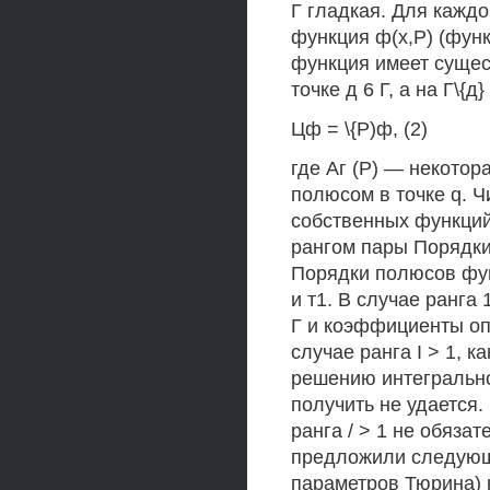
Г гладкая. Для каждо
функция ф(х,Р) (фун
функция имеет сущес
точке д 6 Г, а на Г\{
Цф = \{Р)ф, (2)
где Аг (Р) — некото
полюсом в точке q. 
собственных функций
рангом пары Порядки о
Порядки полюсов функ
и т1. В случае ранга
Г и коэффициенты опе
случае ранга I > 1, к
решению интегрально
получить не удается
ранга / > 1 не обязат
предложили следующ
параметров Тюрина) 