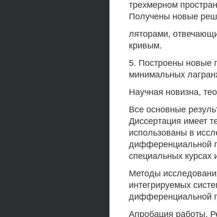
трехмерном простран
Получены новые реш
ляторами, отвечающ
кривым.
5. Построены новые
минимальных лагранж
Научная новизна, тео
Все основные резуль
Диссертация имеет те
использованы в иссл
дифференциальной ге
специальных курсах 
Методы исследования
интегрируемых систе
дифференциальной ге
Апробация работы. Р