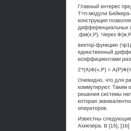
Главный интерес пр
Т>п-модули Бейкера-
конструкция позволя
дифференциальных оп
,фм(х,Р). Через Ф(ж,
вектор-функцию (чр1(х
единственный диффе
коэффициентами разме
2?(А)Ф(«,Р) = А(Р)Ф(®
Очевидно, что для раз
коммутируют. Таким 
решения системы не
которая эквивалент
операторов.
Известны следующие
Ахиезера. В [15], [1