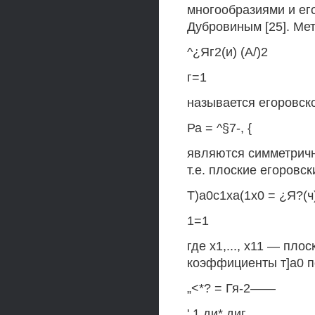
многообразиями и ег
Дубровиным [25]. Ме
^¿Яг2(и) (А/)2
г=1
называется егоровск
Ра = ^§7-, {
являются симметричн
т.е. плоские егоровс
Т)а0с1ха(1х0 = ¿Я?(ч)
1=1
где х1,..., х11 — пло
коэффициенты т]а0 
„<*? = Гя-2——
' 1 ди* диг