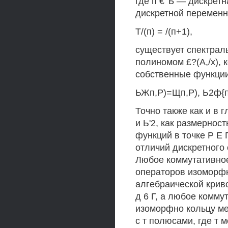
где п € Ъ — дискрет
дискретной перемен
Т/(п) = /(п+1),
существует спектрал
полиномом £?(А,/х), 
собственные функции
ЬЖп,Р)=Щп,Р), Ь2ф{п,Р
Точно также как и в 
и Ь'2, как размернос
функций в точке Р Е
отличий дискретного
Любое коммутативно
операторов изоморф
алгебраической крив
д 6 Г, а любое комм
изоморфно кольцу м
с т полюсами, где т 