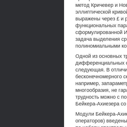
метод Кричевер и Но
эллиптической криво
выражены через £ и 
функциональных пара
сформулированной И.
задача выделения ср
полиномиальными к
Одной из основных т
дифференциальных о
следующая. В отличи
бесконечномерного с
например, запарамет
многообразия, не гар
трудность можно с п
Бейкера-Ахиезера со
Модули Бейкера-Ахи
операторов) введены 