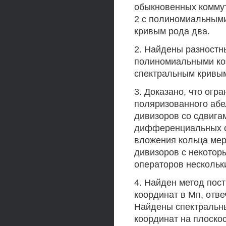
обыкновенных комму
2 с полиномиальным
кривым рода два.
2. Найдены разностн
полиномиальными ко
спектральным кривы
3. Доказано, что огр
поляризованного абе
дивизоров со сдвига
дифференциальных о
вложения кольца мер
дивизоров с некото
операторов несколь
4. Найден метод пос
координат в Мп, от
Найдены спектральн
координат на плоско