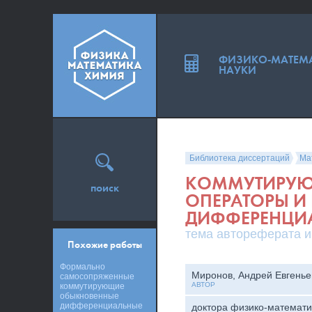
ФИЗИКО-МАТЕМ
НАУКИ
Библиотека диссертаций
Ма
КОММУТИРУЮ
поиск
ОПЕРАТОРЫ И
ДИФФЕРЕНЦИ
тема автореферата и
Похожие работы
Формально
Миронов, Андрей Евгенье
самосопряженные
АВТОР
коммутирующие
обыкновенные
дифференциальные
доктора физико-математи