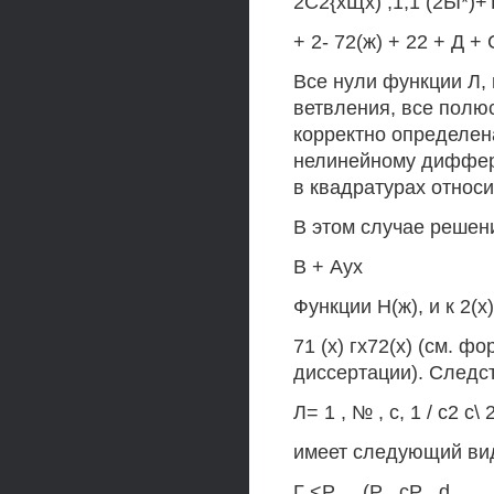
2С2{хЩх) ,1,1 (2Ы*)+Ъ
+ 2- 72(ж) + 22 + Д +
Все нули функции Л,
ветвления, все полю
корректно определена
нелинейному диффер
в квадратурах относи
В этом случае решен
В + Аух
Функции Н(ж), и к 2(
71 (х) гх72(х) (см. фо
диссертации). Следс
Л= 1 , № , с, 1 / с2 с\
имеет следующий ви
Г <Р . , (Р . сР . d .