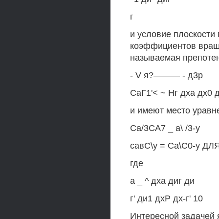
г
и условие плоскости
коэффициентов враще
называемая препотен
- V я?——— - д3р
СаГ1'< ~ Нг дха дх0 
и имеют место уравне
Са/3СА7 _ а\ /3-у
савС\у = Са\С0-у ДЛЯ 
где
а _ ^ дха диг ди
г' ди1 дхР дх-г' 10
Интересной задачей 