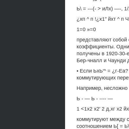
Ь\ = ---(- > иЛх) —-, 1
¿хп ^ п !¿х1" йхт ^ п Чх
1=0 »=0
представляют собой 
коэффициенты. Одни 
получены в 1920-30-е
Бер-чналл и Чаунди 
• Если ЬхЬ'^ = ¿г-Еа
коммутирующих переме
Например, несложно 
Ь - — Ь - ---- —
1 <1х2 х2' 2 д,хг х2 йх
коммутируют между с
соотношением Ь[ = Ь\