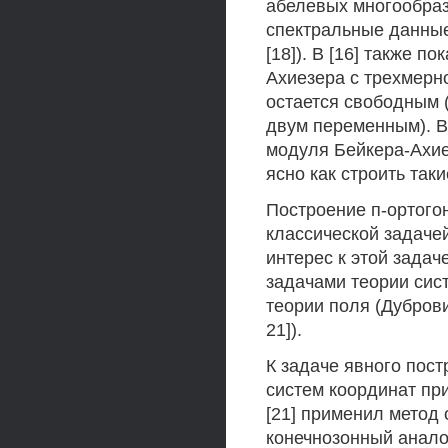
абелевых многообраз
спектральные данные
[18]). В [16] также п
Ахиезера с трехмерн
остается свободным
двум переменным). В
модуля Бейкера-Ахие
ясно как строить так
Построение п-ортого
классической задаче
интерес к этой задач
задачами теории сис
теории поля (Дуброви
21]).
К задаче явного пос
систем координат пр
[21] применил метод 
конечнозонный анало