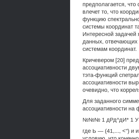
предполагается, что 
влечет то, что коорд
функцию спектрально
системы координат т
Интересной задачей 
данных, отвечающих
системам координат.
Кричевером [20] пре
ассоциативности дву
тэта-функций спетра
ассоциативности выр
очевидно, что корре
Для заданного симмет
ассоциативности на 
№№№ 1 дРд^дИ* 1 У 
где Ь — (41,..., <") 
условию, что конечно