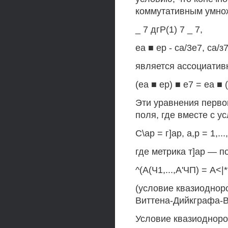
коммутативным умно
_ 7 дгР(1) 7 _ 7,
еа ■ ер - са/3е7, са/
является ассоциативн
(еа ■ ер) ■ е7 = еа ■ 
Эти уравнения перво
поля, где вместе с у
С\ар = г]ар, а,р = 1,..
где метрика т]ар — п
^(А(Ч1,...,А'ЧП) = А<|**
(условие квазиоднор
Виттена-Дийкграфа-В
Условие квазиоднор