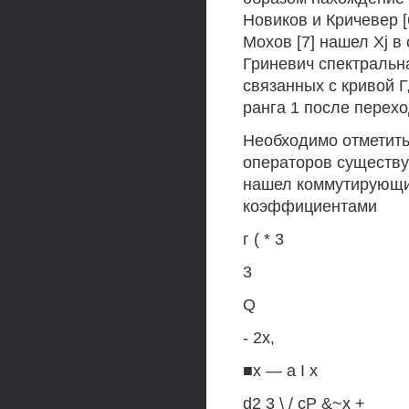
Новиков и Кричевер [
Мохов [7] нашел Xj в 
Гриневич спектральна
связанных с кривой Г
ранга 1 после переход
Необходимо отметить
операторов существуе
нашел коммутирующи
коэффициентами
г ( * 3
3
Q
- 2х,
■х — a I х
d2 3 \ / сР &~х +