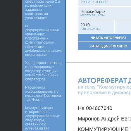
операторы ранга 2 и
УЧЕНАЯ СТЕПЕНЬ
их деформации,
заданные
Новосибирск
солитонными
МЕСТО ЗАЩИТЫ
уравнениями
2010
О
ГОД ЗАЩИТЫ
дифференциальных
уравнениях,
ЧИТАТЬ АВТОРЕФЕРАТ
порожденных
коммутирующими
ЧИТАТЬ ДИССЕРТАЦИЮ
линейными
дифференциальными
операторами
Характеристические и
корреляционные
оператор-функции
семейств линейных
АВТОРЕФЕРАТ
операторов
на тему "Коммутирую
Расслоения,
ассоциированные с
приложения в диффер
иерархией Кортевега
- де Фриза
На 004667640
Коммутирующие
отображения и
дифференциальные
Миронов Андрей Евге
операторы,
связанные с
алгебрами ЛИ
КОММУТИРУЮЩИЕ 