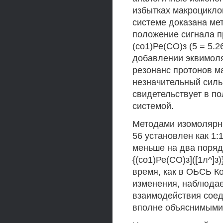
избытках макроциклов
системе доказана ме
положение сигнала п
(со1)Ре(СО)з (5 = 5.
добавлении эквимоляр
резонанс протонов ма
незначительный сильн
свидетельствует в п
системой.
Методами изомолярны
56 установлен как 1
меньше на два поряд
{(со1)Ре(СО)з]([1л^]з
время, как в ОЬСЬ Ко
изменения, наблюда
взаимодействия соед
вполне объяснимыми