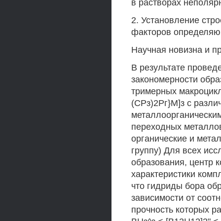
в растворах неполяр
2. Установление стр
факторов определяющ
Научная новизна и п
В результате провед
закономерности обра
тримерных макроцикли
(СРз)2Рг}М]з с разли
металлоорганическим
переходных металлов
органические и мета
группу) Для всех ис
образования, центр 
характеристики компл
что гидриды бора об
зависимости от соот
прочность которых р