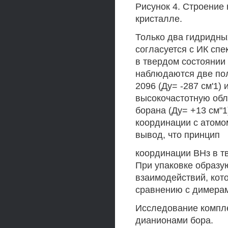
Рисунок 4. Строение 
кристалле.
Только два гидридны
согласуется с ИК сп
в твердом состоянии 
наблюдаются две пол
2096 (Ду= -287 см'1)
высокочастотную обл
борана (Ду= +13 см"
координации с атомо
вывод, что принцип
координации ВНз в т
При упаковке образу
взаимодействий, кото
сравнению с димера
Исследование компл
дианионами бора.