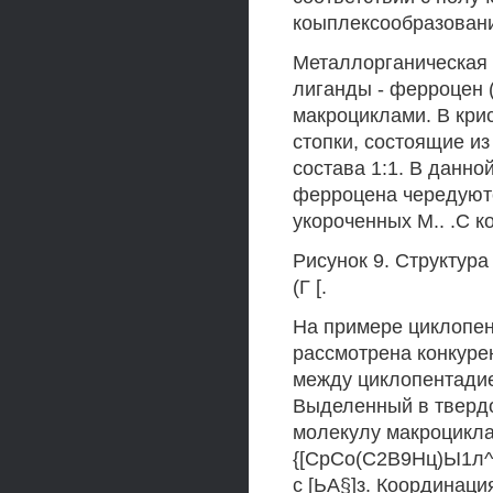
коыплексообразовани
Металлорганическая 
лиганды - ферроцен (
макроциклами. В кри
стопки, состоящие из
состава 1:1. В данн
ферроцена чередуютс
укороченных М.. .С ко
Рисунок 9. Структура
(Г [.
На примере циклопе
рассмотрена конкуре
между циклопентади
Выделенный в твердо
молекулу макроцикла
{[СрСо(С2В9Нц)Ы1л^]з
с [ЬА§]з. Координаци