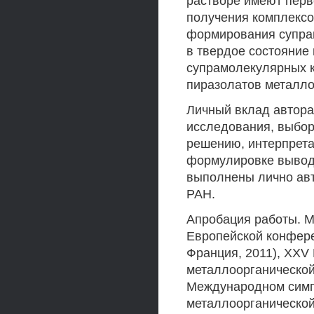
растворе имеют перв
получения комплексо
формирования супрам
в твердое состояние
супрамолекулярных к
пиразолатов металло
Личный вклад автора
исследования, выборе
решению, интерпрета
формулировке выводо
выполнены лично ав
РАН.
Апробация работы. 
Европейской конфере
Франция, 2011), XX
металлоорганической 
Международном симп
металлоорганической 