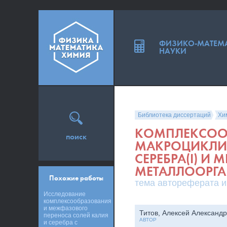
ФИЗИКО-МАТЕМ
НАУКИ
Библиотека диссертаций
Хи
КОМПЛЕКСОО
поиск
МАКРОЦИКЛИ
СЕРЕБРА(I) И 
МЕТАЛЛООРГ
Похожие работы
тема автореферата и
Исследование
комплексообразования
и межфазового
Титов, Алексей Александ
переноса солей калия
АВТОР
и серебра с