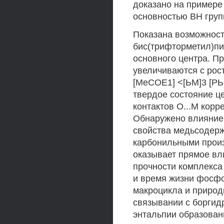
доказано на примере
основностью ВН груп
Показана возможност
бис(трифторметил)пир
основного центра. Пр
увеличиваются с рост
[МеСОЕ1] <[ЬМ]3 [РЬ
твердое состояние ц
контактов О...М корр
Обнаружено влияние
свойства медьсодерж
карбонильными прои
оказывает прямое вл
прочности комплекса
и время жизни фосф
макроцикла и природ
связывании с боргид
энтальпии образован