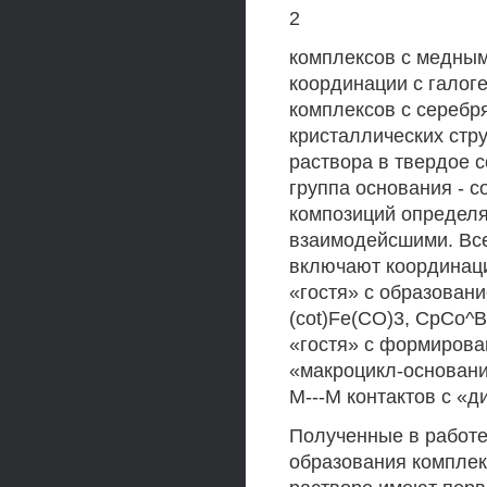
2
комплексов с медным
координации с галог
комплексов с сереб
кристаллических стру
раствора в твердое 
группа основания - 
композиций определ
взаимодейсшими. Вс
включают координаци
«гостя» с образован
(cot)Fe(CO)3, СрСо^
«гостя» с формирова
«макроцикл-основани
М---М контактов с «
Полученные в работ
образования комплек