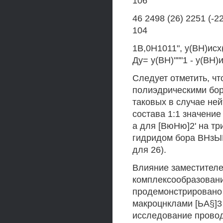
106
46 2498 (26) 2251 (-22
104
1В,0Н1011", у(ВН)исх(
Ду= у(ВН)"""1 - у(ВН)
Следует отметить, ч
полиэдрическими бо
таковых в случае не
состава 1:1 значение
а для [ВюНю]2' на т
гидридом бора ВНзЫЕ1
для 26).
Влияние заместителе
комплексообразовани
продемонстрировано 
макроцнклами [ЬА§]3 
исследование провод