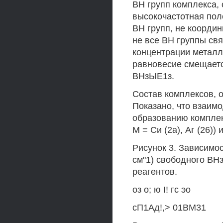
ВН групп комплекса,
высокочастотная пол
ВН групп, не координ
не все ВН группы св
концентрации металл
равновесие смещаетс
ВНзЫЕ1з.
Состав комплексов, 
Показано, что взаим
образованию комплекс
М = Си (2а), Аг (26)) 
Рисунок 3. Зависимос
см"1) свободного ВНз
реагентов.
оз о; ю I! гс эо
сП1Ад!,> 01ВМ31