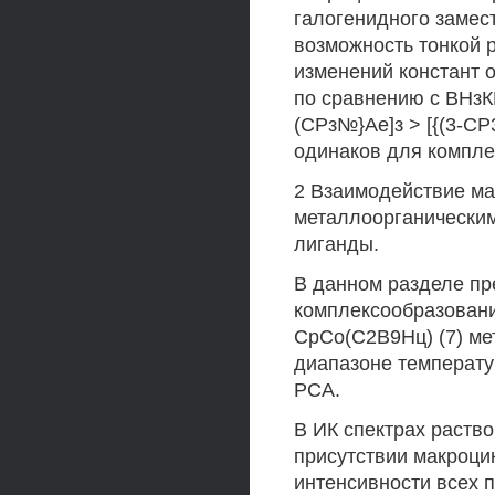
галогенидного замес
возможность тонкой 
изменений констант о
по сравнению с ВНзКЕ1
(СРз№}Ае]з > [{(3-СР3
одинаков для компле
2 Взаимодействие ма
металлоорганически
лиганды.
В данном разделе пр
комплексообразования
СрСо(С2В9Нц) (7) ме
диапазоне температу
РСА.
В ИК спектрах раство
присутствии макроци
интенсивности всех п