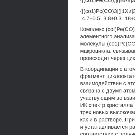
{[(со1)Ре(СО),]([ЬА8]3
{[(со1)Рс(СО)3]([1Хи]3
-4.7±0.5 -3.8±0.3 -18±
Комплекс (со!)Ре(СО
элементного анализа
молекулы (со1)Ре(СО
макроцикла, связыва
происходит через цик
В координации с ато
фрагмент циклооктат
взаимодействии с ат
связана с двумя атом
участвующим во взаи
ИК спектр кристалла
трех новых высокочас
как и в растворе. Пр
и устанавливается р
соответствии с полу