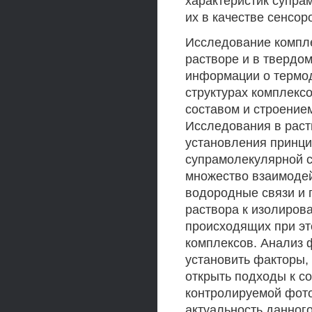
характеристик супра
их в качестве сенсо
Исследование компле
растворе и в твердо
информации о термод
структурах комплексо
составом и строение
Исследования в раст
установления принци
супрамолекулярной с
множество взаимодей
водородные связи и 
раствора к изолиров
происходящих при эт
комплексов. Анализ 
установить факторы,
открыть подходы к с
контролируемой фото
актуальность данног