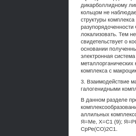
дикарболлидному лиг
кольцом не наблюдае
структуры комплекса 
разупорядоченности
локализовать. Тем не
свидетельствует о к
основании полученны
электронная система 
металлорганических 
комплекса с макроци
3. Взаимодействие м
галогенидными комп
В данном разделе пр
комплексообразовани
аллильных комплексо
Я=Ме, Х=С1 (9); Я=РЬ
СрРе(СО)2С1.