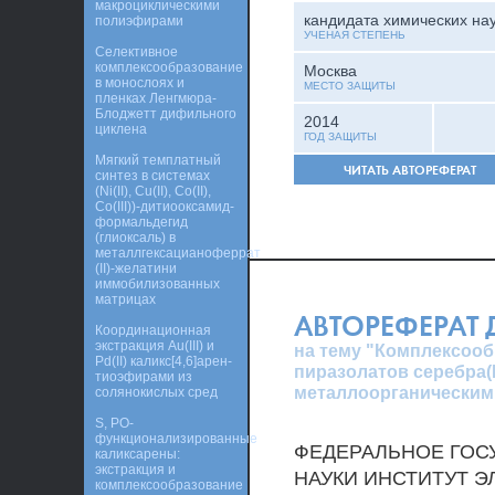
макроциклическими
кандидата химических на
полиэфирами
УЧЕНАЯ СТЕПЕНЬ
Селективное
комплексообразование
Москва
в монослоях и
МЕСТО ЗАЩИТЫ
пленках Ленгмюра-
Блоджетт дифильного
2014
циклена
ГОД ЗАЩИТЫ
Мягкий темплатный
ЧИТАТЬ АВТОРЕФЕРАТ
синтез в системах
(Ni(II), Cu(II), Co(II),
Со(III))-дитиооксамид-
формальдегид
(глиоксаль) в
металлгексацианоферрат
(II)-желатини
иммобилизованных
матрицах
АВТОРЕФЕРАТ
Координационная
экстракция Au(III) и
на тему "Комплексоо
Pd(II) каликс[4,6]арен-
пиразолатов серебра(I
тиоэфирами из
металлоорганическим
солянокислых сред
S, PO-
функционализированные
ФЕДЕРАЛЬНОЕ ГОС
каликсарены:
экстракция и
НАУКИ ИНСТИТУТ 
комплексообразование