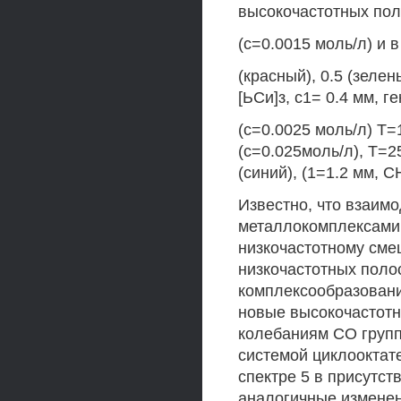
высокочастотных пол
(с=0.0015 моль/л) и в
(красный), 0.5 (зелен
[ЬСи]з, с1= 0.4 мм, г
(с=0.0025 моль/л) Т=
(с=0.025моль/л), Т=2
(синий), (1=1.2 мм, С
Известно, что взаим
металлокомплексами 
низкочастотному сме
низкочастотных полос
комплексообразовани
новые высокочастотн
колебаниям СО групп
системой циклооктат
спектре 5 в присутст
аналогичные изменен