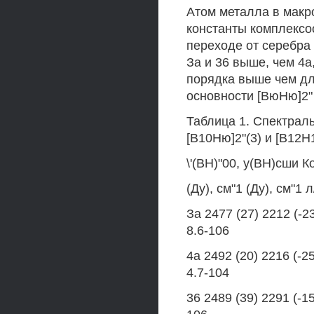
Атом металла в макр
константы комплексо
переходе от серебра
За и 36 выше, чем 4а,
порядка выше чем для 
основности [ВюНю]2" 
Таблица 1. Спектраль
[В10Ню]2"(3) и [В12Н
\'(ВН)"00, у(ВН)сши К
(Ду), см"1 (Ду), см"1 
За 2477 (27) 2212 (-23
8.6-106
4а 2492 (20) 2216 (-25
4.7-104
36 2489 (39) 2291 (-15