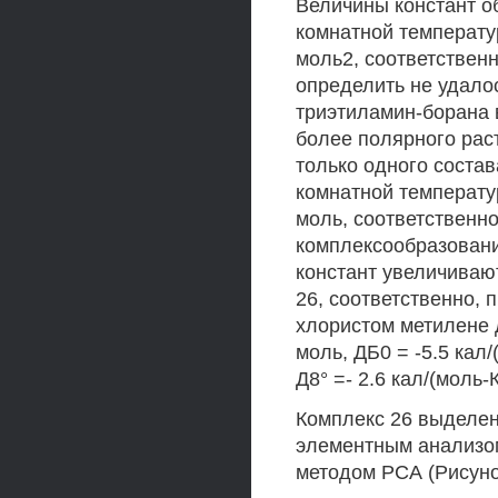
Величины констант об
комнатной температур
моль2, соответственн
определить не удало
триэтиламин-борана 
более полярного рас
только одного состав
комнатной температур
моль, соответственн
комплексообразовани
констант увеличивают
26, соответственно, 
хлористом метилене д
моль, ДБ0 = -5.5 кал/
Д8° =- 2.6 кал/(моль-К
Комплекс 26 выделен
элементным анализом
методом РСА (Рисуно