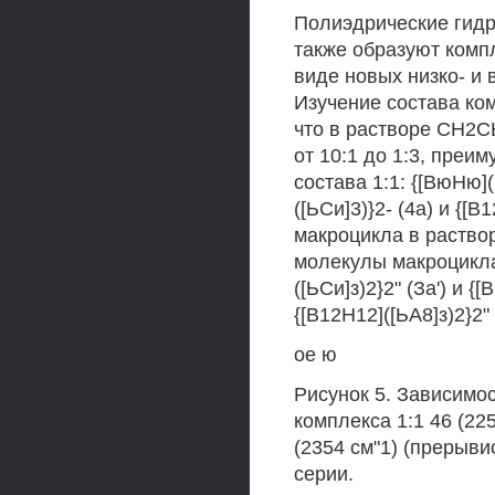
Полиэдрические гидр
также образуют компл
виде новых низко- и 
Изучение состава ко
что в растворе СН2С
от 10:1 до 1:3, преи
состава 1:1: {[ВюНю]([
([ЬСи]3)}2- (4а) и {[
макроцикла в раство
молекулы макроцикла
([ЬСи]з)2}2" (За') и {[
{[В12Н12]([ЬА8]з)2}2" 
ое ю
Рисунок 5. Зависимо
комплекса 1:1 46 (22
(2354 см"1) (прерыви
серии.