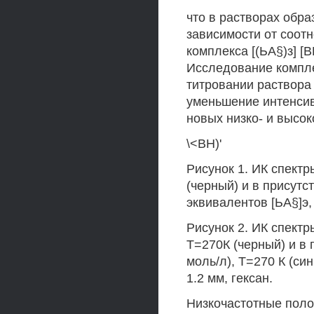
что в растворах обр
зависимости от соот
комплекса [(ЬА§)з] 
Исследование компл
титровании раствора
уменьшение интенсив
новых низко- и высок
\<ВН)'
Рисунок 1. ИК спектр
(черный) и в присутст
эквивалентов [ЬА§]э, 
Рисунок 2. ИК спектры
Т=270К (черный) и в 
моль/л), Т=270 К (син
1.2 мм, гексан.
Низкочастотные пол