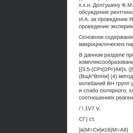
к.х.н. Долгушину Ф.М.
обсуждение рентгенос
И.А. за проведение ЯМ
проведение эксперим
Основное содержание
макроцнклнческнх пи
В данном разделе пр
комплексообразования
[{3,5-(СРз)2Рг}Аё]з, 
(ВщК^ВпНи] (4) мето
колебаний ВН групп у
и слабо полярного, х
соотношениях реаген
/ \ 1V7 V,
СГ) ст,
]а(М=Си)и16(М=А8)