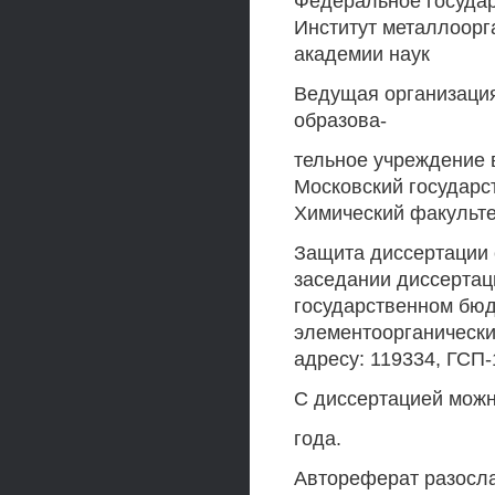
Федеральное госуда
Институт металлоорга
академии наук
Ведущая организаци
образова-
тельное учреждение
Московский государс
Химический факульте
Защита диссертации с
заседании диссертац
государственном бюд
элементоорганически
адресу: 119334, ГСП-
С диссертацией можн
года.
Автореферат разосл