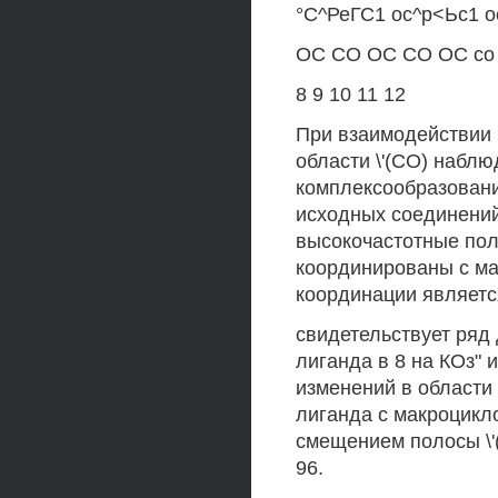
°С^РеГС1 ос^р<Ьс1 ос
ОС СО ОС СО ОС со
8 9 10 11 12
При взаимодействии к
области \'(СО) набл
комплексообразовани
исходных соединени
высокочастотные полос
координированы с мак
координации являетс
свидетельствует ряд 
лиганда в 8 на КОз"
изменений в области
лиганда с макроцикл
смещением полосы \'(
96.