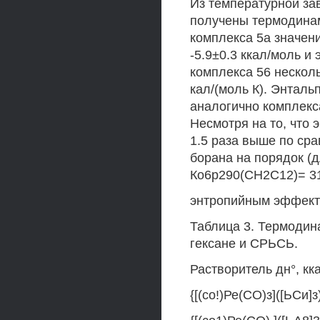
Из температурной за
получены термодинам
комплекса 5а значен
-5.9±0.3 ккал/моль и
комплекса 56 несколь
кал/(моль К). Энталь
аналогично комплекс
Несмотря на то, что 
1.5 раза выше по сра
борана на порядок (
Ко6р290(СН2С12)= 31
энтропийным эффекто
Таблица 3. Термодин
гексане и СРЬСЬ.
Растворитель дн°, кка
{[(со!)Ре(СО)з]([ЬСи]з