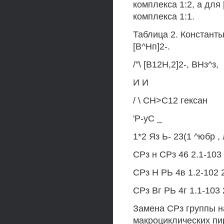
комплекса 1:2, а для
комплекса 1:1.
Таблица 2. Константы
[В^Нп]2-.
/"\ [В12Н,2]2-, ВНз^з,
И И
/ \ СН>С12 гексан
'Р-уС _
1*2 Яз Ь- 23(1 ^юбр ,
СРз н СРз 46 2.1-103 
СРз Н РЬ 4в 1.2-102 2
СРз Вг РЬ 4г 1.1-103 2
Замена СРз группы н
макроциклических пи