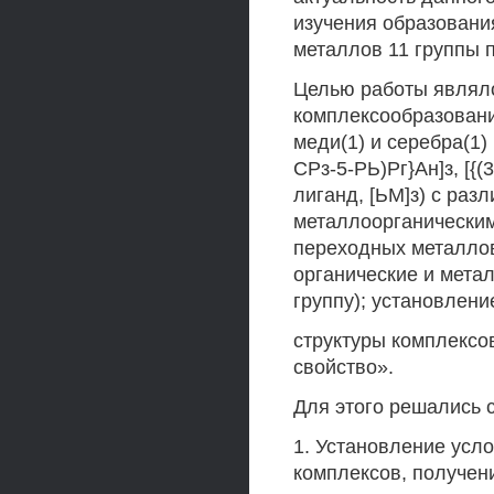
изучения образовани
металлов 11 группы по
Целью работы являл
комплексообразовани
меди(1) и серебра(1) [
СРз-5-РЬ)Рг}Ан]з, [{(
лиганд, [ЬМ]з) с раз
металлоорганическим
переходных металлов
органические и мета
группу); установлени
структуры комплексо
свойство».
Для этого решались 
1. Установление усл
комплексов, получен