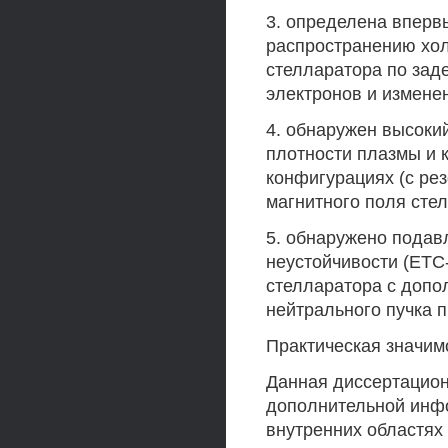
3. определена вперв
распространению хол
стелларатора по зад
электронов и изменен
4. обнаружен высоки
плотности плазмы и 
конфигурациях (с ре
магнитного поля стелл
5. обнаружено подав
неустойчивости (ЕТС
стелларатора с доп
нейтрального пучка п
Практическая значим
Данная диссертацион
дополнительной инфо
внутренних областях