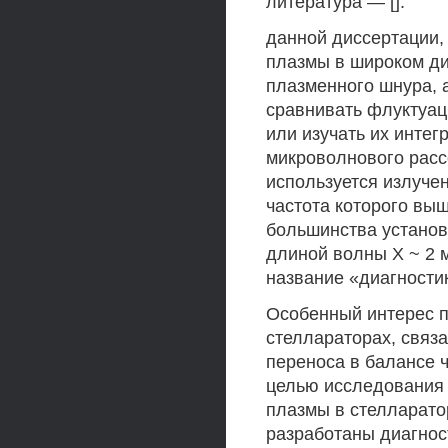
литература — [].
данной диссертации,
плазмы в широком ди
плазменного шнура, 
сравнивать флуктуац
или изучать их интег
микроволнового расс
используется излуче
частота которого вы
большинства установ
длиной волны X ~ 2 м
название «диагности
Особенный интерес п
стеллараторах, связ
переноса в балансе ч
целью исследования
плазмы в стелларат
разработаны диагност