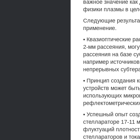
важное значение как
физики плазмы в цел
Следующие результа
применение.
• Квазиоптические р
2-мм рассеяния, мог
рассеяния на базе с
например источников
непрерывных субтераг
• Принцип создания 
устройств может быть
использующих микро
рефлектометрических
• Успешный опыт соз
стеллараторе 17-11 
флуктуаций плотност
стеллараторов и ток