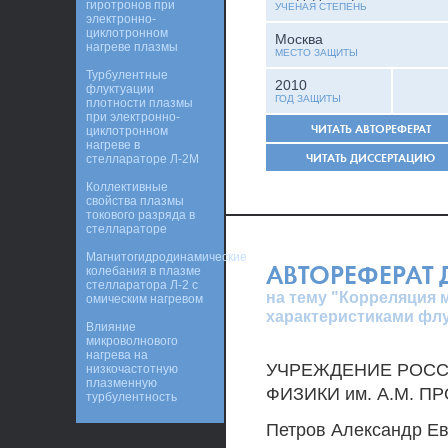
гиротронов при
УЧЕНАЯ СТЕПЕНЬ
электронно-
циклотронном
Москва
нагреве плазмы
МЕСТО ЗАЩИТЫ
Турбулентные
2010
флуктуации
ГОД ЗАЩИТЫ
плотности плазмы
при электронно-
ЧИТАТЬ АВТОРЕФЕРАТ
циклотронном
нагреве в
ЧИТАТЬ ДИССЕРТАЦИЮ
стеллараторе Л-2М
Коллективные
свойства плазмы
токового разряда в
стеллараторе
Магнитогидродинамические
АВТОРЕФЕРАТ
колебания в плазме
стелларатора Л-2 с
на тему "Корреляция
омическим нагревом
характеристиками флу
Влияние
микроволнового
нагрева на
УЧРЕЖДЕНИЕ РОСС
низкочастотную
плазменную
ФИЗИКИ им. A.M. П
турбулентность
Петров Александр Ев