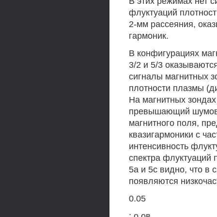
В этих режимах нет с
флуктуаций плотност
2-мм рассеяния, ока
гармоник.
В конфигурациях маг
3/2 и 5/3 оказываютс
сигналы магнитных зо
плотности плазмы (д
На магнитных зондах
превышающий шумово
магнитного поля, пре
квазигармоники с час
интенсивность флукт
спектра флуктуаций 
5а и 5с видно, что в
появляются низкочаст
0.05
: о,ов