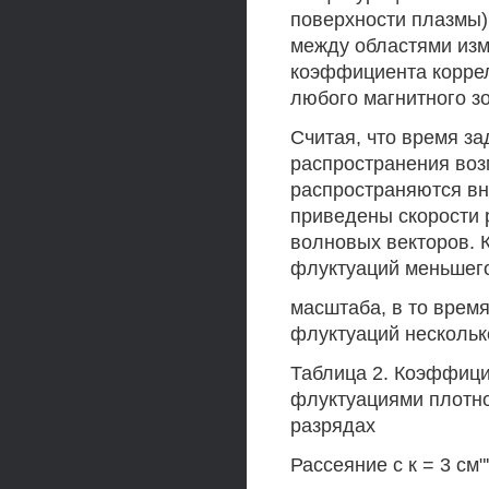
поверхности плазмы)
между областями изм
коэффициента коррел
любого магнитного з
Считая, что время з
распространения воз
распространяются вну
приведены скорости 
волновых векторов.
флуктуаций меньшег
масштаба, в то время
флуктуаций нескольк
Таблица 2. Коэффици
флуктуациями плотно
разрядах
Рассеяние с к = 3 см"