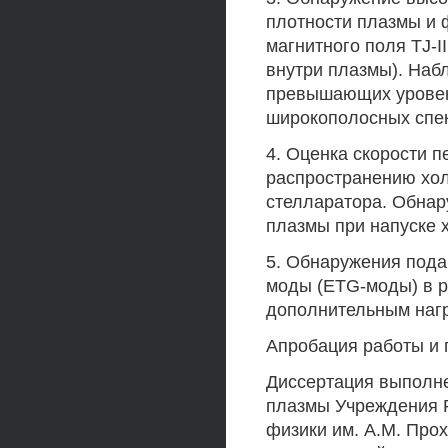
плотности плазмы и 
магнитного поля TJ-I
внутри плазмы). Наб
превышающих уровень
широкополосных спек
4. Оценка скорости п
распространению хол
стелларатора. Обнар
плазмы при напуске х
5. Обнаружения пода
моды (ETG-моды) в р
дополнительным нагр
Апробация работы и 
Диссертация выполн
плазмы Учреждения Р
физики им. A.M. Про