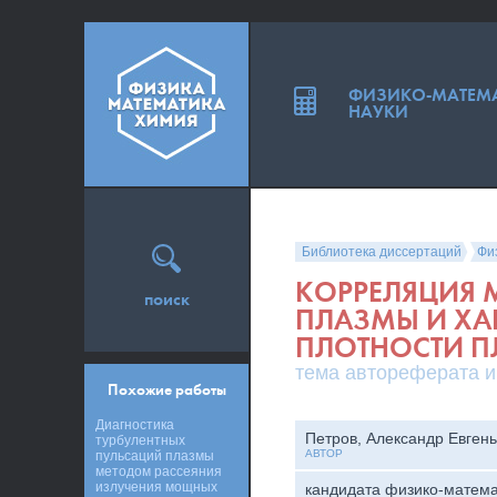
ФИЗИКО-МАТЕМ
НАУКИ
Библиотека диссертаций
Фи
КОРРЕЛЯЦИЯ 
поиск
ПЛАЗМЫ И ХА
ПЛОТНОСТИ ПЛ
тема автореферата и
Похожие работы
Диагностика
Петров, Александр Евген
турбулентных
АВТОР
пульсаций плазмы
методом рассеяния
излучения мощных
кандидата физико-матема