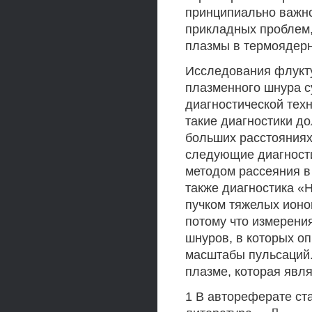
принципиально важн
прикладных проблем,
плазмы в термоядерн
Исследования флукт
плазменного шнура 
диагностической тех
такие диагностики д
больших расстояниях
следующие диагностик
методом рассеяния в 
также диагностика «H
пучком тяжелых ионов
потому что измерени
шнуров, в которых о
масштабы пульсаций.
плазме, которая явл
1 В автореферате ста