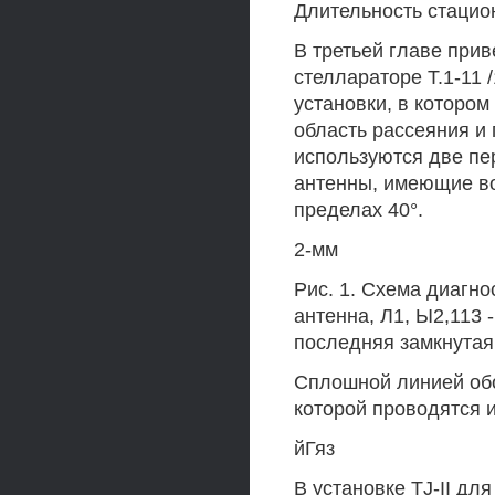
Длительность стацио
В третьей главе при
стеллараторе Т.1-11 /
установки, в котором
область рассеяния и 
используются две п
антенны, имеющие во
пределах 40°.
2-мм
Рис. 1. Схема диагно
антенна, Л1, Ы2,113
последняя замкнутая 
Сплошной линией обо
которой проводятся 
йГяз
В установке TJ-II д