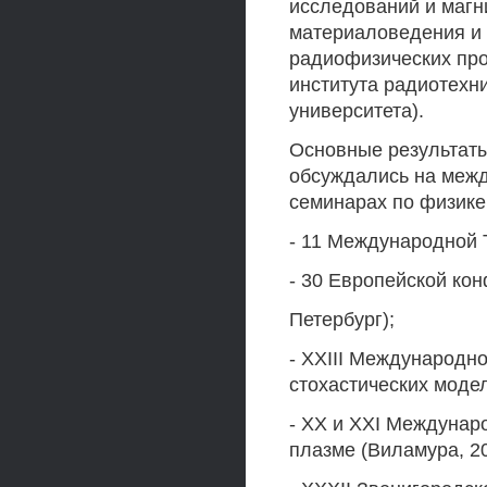
исследований и магн
материаловедения и
радиофизических про
института радиотехни
университета).
Основные результаты
обсуждались на межд
семинарах по физике
- 11 Международной Т
- 30 Европейской ко
Петербург);
- XXIII Международн
стохастических модел
- XX и XXI Междуна
плазме (Виламура, 20