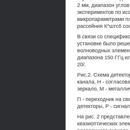
2 мм, диапазон углов
экспериментов по ис
микропараметрами п
рассейния К^штсб со
В связи со специфик
установке было реше
волноводных элемент
диапазона 150 ГГц ил
20/.
Рис.2. Схема детекто
канала, Н - согласов
зеркало, М - металли
П - переходник на с
детекторы, Р - сигна
На рис. 2 представле
квазиоптических эле