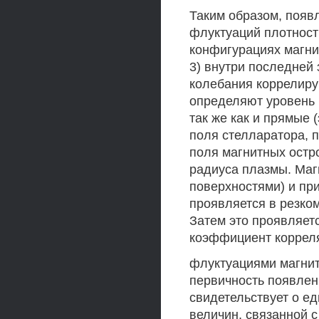
Таким образом, появл
флуктуаций плотност
конфигурациях магнитн
3) внутри последней 
колебания коррелиру
определяют уровень 
так же как и прямые 
поля стелларатора, 
поля магнитных остр
радиуса плазмы. Маг
поверхностями) и пр
проявляется в резком
Затем это проявляет
коэффициент коррел
флуктуациями магнит
первичность появлен
свидетельствует о е
величин, связанной 