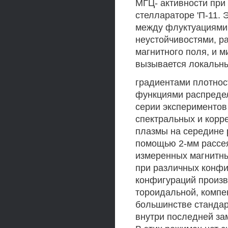
МГЦ- активности при
стеллараторе 'П-11. 
между флуктуациями
неустойчивостями, р
магнитного поля, и м
вызывается локальн
градиентами плотнос
функциями распредел
серии экспериментов
спектральных и корр
плазмы на середине 
помощью 2-мм рассея
измеренных магнитн
при различных конфи
конфигураций произв
тороидальной, компе
большинстве стандар
внутри последней зам