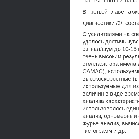
рассеянного сигнала
В третьей главе так
диагностики /2/, сост
С усилителями на с
удалось достичь чув
сигнал/шум до 10-15 
очень высоким резул
стелларатора имела д
САМАС), используемы
высокоскоростные (в
используемые для и
величин в виде врем
анализа характерист
использовалось един
анализ, одномерный 
Фурье-анализ, вычис
гистограмм и др.