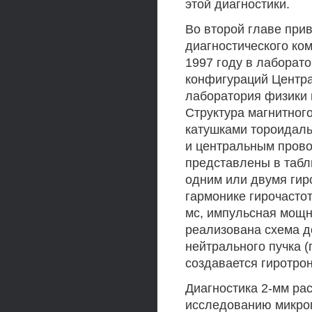
этой диагностики.
Во второй главе прив
диагностического ком
1997 году в лаборат
конфигураций Центра
лаборатория физики
Структура магнитного
катушками тороидаль
и центральным прово
представлены в табл
одним или двумя гиро
гармонике гирочасто
мс, импульсная мощно
реализована схема д
нейтрального пучка (
создавается гиротрон
Диагностика 2-мм ра
исследованию микроп