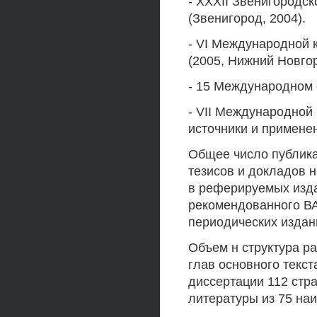
- XXXII Звенигородс
(Звенигород, 2004).
- VI Международной
(2005, Нижний Новго
- 15 Международном 
- VII Международно
источники и примене
Общее число публикац
тезисов и докладов на 
в реферируемых издани
рекомендованного ВАКо
периодических издан
Объем н структура ра
глав основного текст
диссертации 112 стра
литературы из 75 на