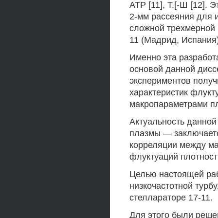
АТР [11], Т.[-Ш [12].
2-мм рассеяния для 
сложной трехмерной 
11 (Мадрид, Испания)
Именно эта разработ
основой данной дисс
экспериментов получ
характеристик флукту
макропараметрами пл
Актуальность данной
плазмы — заключает
корреляции между ма
флуктуаций плотност
Целью настоящей раб
низкочастотной турб
стеллараторе 17-11.
Для этого были реш