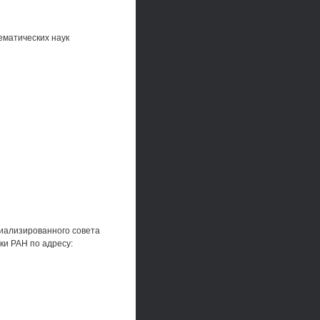
ематических наук
ециализированного совета
ки РАН по адресу: