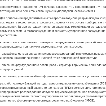
энергетическое положение (Е^). сечение захвата ( ^ ) и концентрацию (Л^ ). 
потенциального рельефа, связанную с неупорядоченностью системы.
Для приложений предпочтительны "экспресс-методы" не разрушающего кон
исследовать вещество как ъ процессе создания на его основе прибора, так и
исполнении. Тагами методами являются различные модификации методов, о
откликов систем на фотовозбуждение и термостимулированное возбуждение.
диссертации:
- расчет самосогласованного спектра и распределения потенциала вблизи п
полупроводника при наличии двумерных электронных слоев:
- разработка метода описания кулоновских корреляций в примесных поверхн
инверсионном канале как при нулевой, так и при конечной температуре:
- описание флуктуадаонного потенциала и структуры примесной зоны слабо
полупроводника!
- описание крупномасштабного флуктуационного потенциала в условиях осв
разработка моди<1якаций метода термостимулированного возбуждения (ТСВ
термостимулированный разряд конденсатора (ТРК) в режиме сильного переза
непрерывного распределения ловушек, термостимулированная проводимост
электрическим полем. термостимулированная деполяризация фотоэлектрета
цепи. метод фотометрически стимулированного возбуждения (ФТСВ).