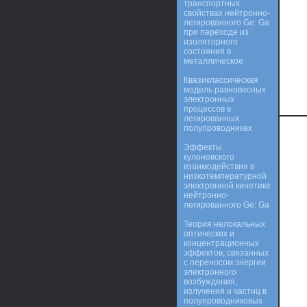
транспортных
свойствах нейтронно-
легированного Ge: Ga
при переходе из
изоляторного
состояния в
металлическое
Квазиклассическая
модель равновесных
электронных
процессов в
легированных
полупроводниках
Эффекты
кулоновского
взаимодействия в
низкотемпературной
электронной кинетике
нейтронно-
легированного Ge: Ga
Теория нелокальных
оптических и
концентрационных
эффектов, связанных
с переносом энергии
электронного
возбуждения,
излучения и частиц в
полупроводниковых