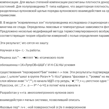
компенсации. Для малых степеней компенсации рассчитаны плотности доно
состояний. Для полупроводника П -типа найдено, что акцепторная плотност
разделенных кулоновской щелью порядка кулоновского взаимодействия на с
примесями.
В. В модели "искривленных зон" полупроводника исследована стационарная
кинетика ее спада. Определены люксовые и температурные зависимости фот
Предложено несколько модификаций метода термостимулированного возбуж
соответствующая теория обработки измерений с полью определения парамет
Эти результат;' игс-сятся но зашту.
Научная и пр«- г;- :ть работы.
Решена зал."' - . •■птппт "■о.-ктсического поля
обогашеннш • 1К»ЛупрОВ«ШШГс' И Н-С&.НЫ усчовия
существования "перожраюяУ'Бки" гневче г-.» пом. Эти результаты подтверждают
¡шы-;!, ылолн^шиат в группе Рогач-!• "I г Ксс/^дгвана "фазовая о; ""ромма" но ям "
слоя вблизи инве'."«";""'¡.го качала МДП-стр.уклурь; ' ■';':"?;:• «¡-¡ектстное одне:' 
Пуасссна, оп:::;:Г.«. .о — Р"-*-о-Ч1:е потекг'-юла в канале в
Разработан у «»та .многоэлектронного кулонов ского
взаимодейстркч • •чечых системах, позволивший описать
Фазовые пер*-:ч-ч .:-ной поверхностной зг.(!е п инверсионном