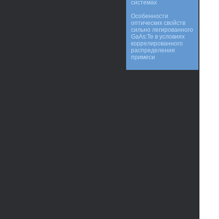
системах
Особенности
оптических свойств
сильно легированного
GaAs:Te в условиях
коррелированного
распределения
примеси