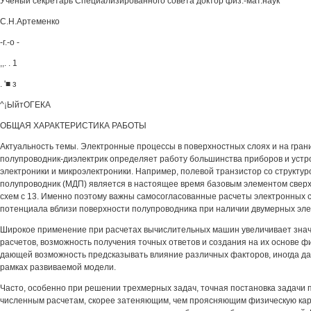
Ученый секретарь Специализированного совета доктор физ.-мат.наук
С.Н.Артеменко
-г.-о -
,,. . 1
. '■ з
^¡ЫйтОГЕКА
ОБЩАЯ ХАРАКТЕРИСТИКА РАБОТЫ
Актуальность темы. Электронные процессы в поверхностных слоях и на гран
полупроводник-диэлектрик определяет работу большинства приборов и устр
электроники и микроэлектроники. Например, полевой транзистор со структур
полупроводник (МДП) является в настоящее время базовым элементом свер
схем с 13. Именно поэтому важны самосогласованные расчеты электронных 
потенциала вблизи поверхности полупроводника при наличии двумерных эле
Широкое применение при расчетах вычислительных машин увеличивает зна
расчетов, возможность получения точных ответов и создания на их основе ф
дающей возможность предсказывать влияние различных факторов, иногда да
рамках развиваемой модели.
Часто, особенно при решении трехмерных задач, точная постановка задачи п
численным расчетам, скорее затеняющим, чем проясняющим физическую карт