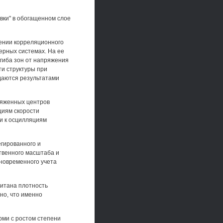
вки" в обогащенном слое
дении корреляционного
ерных системах. На ее
гиба зон от напряжения
ти структуры при
даются результатами
ряженных центров
циям скорости
 и к осцилляциям
гированного и
твенного масштаба и
новременного учета
читана плотность
но, что именно
рми с ростом степени