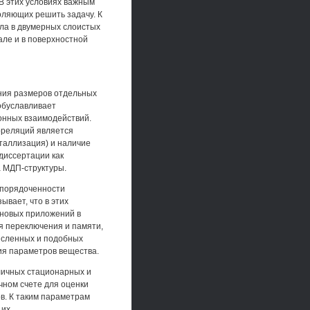
В этих условиях важным
оляющих решить задачу. К
ала в двумерных слоистых
але и в поверхностной
ния размеров отдельных
 обуславливает
онных взаимодействий.
рреляций является
таллизация) и наличие
диссертации как
а МДП-структуры.
упорядоченности
вает, что в этих
 новых приложений в
я переключения и памяти,
исленных и подобных
ия параметров вещества.
личных стационарных и
чном счете для оценки
в. К таким параметрам
 их