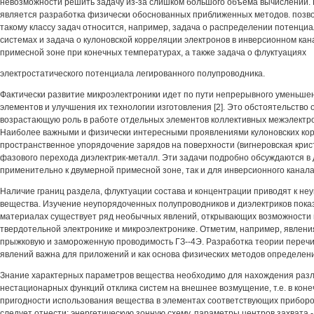
невозможности решить задачу из-за слишком большого объема вычислений. 
является разработка физически обоснованных приближенных методов. позв
такому классу задач относится, например, задача о распределении потенци
системах и задача о кулоновской корреляции электронов в инверсионном кан
примесной зоне при конечных температурах, а также задача о флуктуациях
электростатического потенциала легированного полупроводника.
Фактически развитие микроэлектроники идет по пути непрерывного уменьше
элементов и улучшения их технологии изготовления [2]. Это обстоятельство
возрастающую роль в работе отдельных элементов коллективных межэлектр
Наиболее важными и физически интересными проявлениями кулоновских ко
пространственное упорядочение зарядов на поверхности (вигнеровская крис
фазового перехода диэлектрик-металл. Эти задачи подробно обсуждаются в 
применительно к двумерной примесной зоне, так и для инверсионного канал
Наличие границ раздела, флуктуации состава и концентрации приводят к не
вещества. Изучение неупорядоченных полупроводников и диэлектриков показы
материалах существует ряд необычных явлений, открывающих возможности
твердотельной электронике и микроэлектронике. Отметим, например, явлени
прыжковую и замороженную проводимость ГЗ--4Э. Разработка теории переч
явлений важна для приложений и как основа физических методов определен
Знание характерных параметров вещества необходимо для нахождения раз
нестационарных функций отклика систем на внешнее возмущение, т.е. в коне
пригодности использования вещества в элементах соответствующих приборо
следует отнести: энергетическую зонную схему, параметры центров захвата -