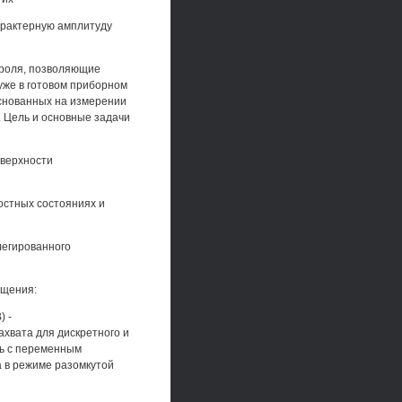
характерную амплитуду
троля, позволяющие
 уже в готовом приборном
снованных на измерении
 Цель и основные задачи
оверхности
остных состояниях и
легированного
ещения:
) -
хвата для дискретного и
ь с переменным
 в режиме разомкутой