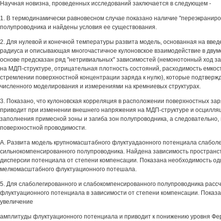
Научная новизна, проведенных исследований заключается в следующем -
1. В термодинамически равновесном случае показано наличие "переэкраниро
полупроводника и найдены условия ее существования.
2. Для нулевой и конечной температуры развита модель, основанная на вве
радиуса и описывающая многочастичное кулоновское взаимодействие в двум
основе предсказан ряд "нетривиальных" зависимостей (немонотонный ход за
на МДП-структуре, отрицательная плотность состояний, расходимость емкос
стремлении поверхностной концентрации заряда к нулю), которые подтверж
численного моделирования и измерениями на кремниевых структурах.
3. Показано, что кулоновская корреляция в расположении поверхностных за
приводит при изменении внешнего напряжения на МДП-структуре и осцилля
заполнения примесной зоны и загиба зон полупроводника, а следовательно,
поверхностной проводимости.
А. Развита модель крупномасштабного флуктуадаонного потенциала слаболе
сильнокомпенсированного полупроводника. Найдена зависимость пространс
дисперсии потенциала от степени компенсации. Показана необходимость од
мелкомасштабного флуктуационного потешала.
5. Для слаболегированного и слабокомпенсированного полупроводника расс
флуктуационного потенциала в зависимости от степени компенсации. Показа
увеличение
амплитуды флуктуационного потенциала и приводит к понижению уровня Фе