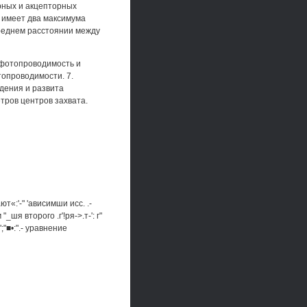
рных и акцепторных
ь имеет два максимума
реднем расстоянии между
 фотопроводимость и
опроводимости. 7.
дения и развита
ров центров захвата.
«:'-" 'ависимши исс. .-
_шя второго .г'!ря->.т-': г"
";"■•:".- уравнение