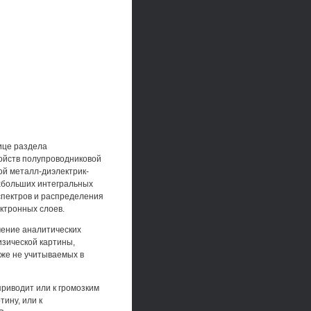
ице раздела
ойств полупроводниковой
ой металл-диэлектрик-
хбольших интегральных
спектров и распределения
ктронных слоев.
чение аналитических
изической картины,
же не учитываемых в
риводит или к громозким
ину, или к