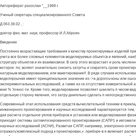
Автореферат разослан "__1989 г.
Ученый секретарь специализированного Совета
Д 063.38.02 , :
доктор физ.-мат. наук, профессор И.Л.Аброян
Введение
Постоянно возрастающие требования к качеству проектируемых изделий при
учета все более сложных •элементов моделируемых обьектсв и явлений, наи
структуру объектов и их взаимосвязи. В силу этого возрастает и роль числен
которое: по; воляет значительно снизить затргты и сократить сроки проекти
натурным моделированием, или макетирование!!. В ряде случаев использова
коделлроьгнкя имеет принципиальное значение из-:>а дсрогоъчоны или ошс
экспериментальных исследований, а также из-га отсутствия измерительной
книг % '/очнос-ти. Кроме того, моделирование позволяет шаелить п чисом вид
отдельную сторону явления, что затру-днигельно сделать п непосредственн
Современный этап использования средств вычислительной техники в прикла
инженерного проектирования и научных исследований характеризуется тем, 
дая расчета отдельное уялов приборов и установок или моделирования физ
приходят системы затомчтезированного проектирования (САПР1 и ивтомати
научных исследований (АСНИ), Развитая САПР, например, электронно-оптич
отражать'комплексный подход к проектирован,«: приборе-в я включает расч