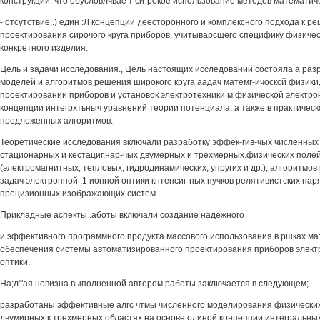
конструкции, что обусловлчвае т си-рокое использование методов математи
- отсутствие:.) един :Л концепции ¿еесторонного и комплексного подхода к р
проектирования сирочого круга приборов, учитыварсщего специфику физичес
конкретного изделия.
Цель и задачи исследования., Цель настоящих исследований состояла а раз
моделей и алгоритмов решения широкого круга аадач матемг-ичосксй физики
проектировании приборов и установок электротехники м физической электрон
концепции интегрхтьныч уравнений теории потенциала, а также в практичес
предложенных алгоритмов.
Теоретические исследования включали разработку эффек-гив-чых численных 
стационарных и кестациг.нар-чых двумерных и трехмерных.физических поле
(электромагнитных, тепловых, гидродинамических, упругих и др.), алгоритмо
задач электронной .1 ионной оптики кнтенсиг-ных пучков релятивистских нар
прецизионных изображающих систем.
Прикладные аспекты .аботы включали создание надежного
и эффективного программного продукта массового использования в ршках ма
обеспечения системы автоматизированного проектирования приборов элект
оптики.
На;л"'ая новизна выполненной автором работы заключается в следующем;
разработаны эффективные алгс чтмы численного моделирования физических
двумирных к трехмерных областях на основе одиной концепции интегральны