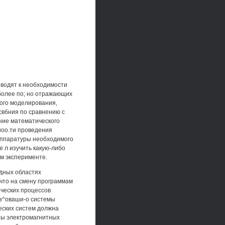
водят к необходимости
более по; но отражающих
ного моделирования,
рсвбния по сравнению с
ние математического
иоо.ти проведения
 аппаратуры необходимого
е л изучить какую-либо
ом эксперименте.
дных областях
что на смену программам
ических процессов
з^оваши-о системы
еских систем должна
еты электромагнитных