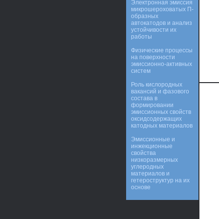
Электронная эмиссия
микрошероховатых П-
образных
автокатодов и анализ
устойчивости их
работы
Физические процессы
на поверхности
эмиссионно-активных
систем
Роль кислородных
вакансий и фазового
состава в
формировании
эмиссионных свойств
оксидсодержащих
катодных материалов
Эмиссионные и
инжекционные
свойства
низкоразмерных
углеродных
материалов и
гетероструктур на их
основе