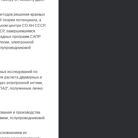
 методов решения краевых
й теории потенциала, а
льном центре СО АН СССР,
СССР, завершившимся
кладных программ САПР
логии, электронной
олупроводниковой
дных исследований по
ля расчета двумерных и
ач элзкч'ронной оптики,
ОПАЗ", полученные лично
рования и производства
амики, пслупроводниковой
усложнением их