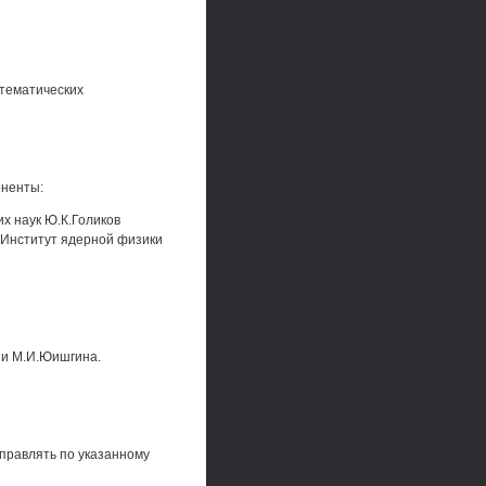
атематических
оненты:
х наук Ю.К.Голиков
- Институт ядерной физики
ни М.И.Юишгина.
правлять по указанному