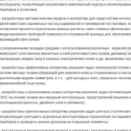
потенциала, позволяющие реализовать комплексный лодход к проектировани
приборов и установок;
- разработаны математические модели и алгоритмы для задач оптики интенс
релятивистских эаряжешых частиц в двумерной и трехмерной постановках, 
позволили пронести практически важные расчеты таких сложных физических 
моделирование свободной поверхности плазменной границы для .многокомпо
взаимодействие пучков
с разреженными газовдаи средами с использованием различных . моделей ре
компонент собственных магнитных полей релятивистских пучков, динамику с
проводящих жидких сред в сильных электрических пояях и др. физических пр
- разработаны эффективные алгоритмы решения задач электронной оптики
основе метода теории аберраций для широкого класса стационарных и нест
различными видами симметрии, в т.ч.. - для катодных линз, зеркально-линзов
криволинейной осью пучка;
- разработаны и реализованы новые алгоритмы решения задач оптимизации 
ЭОС на основе теории воз-мущеьия интегралььых- представлений решения 
потенциалов простого, двойного слоя и обгемного;
- разработаны оригинальные алгоритмы решения задач синтеза статических
позволяющие учитывать априорные конструктивные ограничения на параме
приборов и луоводнть анализ допусков на отдельные элементы;
- все указанные математические модели и алгоритмы реализованы в рамках 