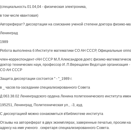
(специальность 01.04,04 - физическая электроника,
в том числе квантовая)
Автореферат? диссертации на соискание ученой степени доктора физико-м
Ленинград
1989
Робота выполнена б Институте математики СО АН СССР, Официальные опп
член-корреспондент-гАН СССР М.Л.Александров доктс физико-математически
доктор технических наук, профессор И..П.Верещагин Ведзтцая организация 
СО АН СССР
Защита диссертации состоится " - "_1989 г.
в _ часов па-заседании специализированного Совета
Д 063.38.02 Ленинградского ордена Ленина политехнического института име
195251, Ленинград, Политехническая ул., .-3, ауд.
С диссертацией можно ознакомиться в'библиотеке института
Отзывы на автореферат в двух экземплярах, заверенные печатью, просим на
адресу на имя ученого . секретаря специализированного Совета.