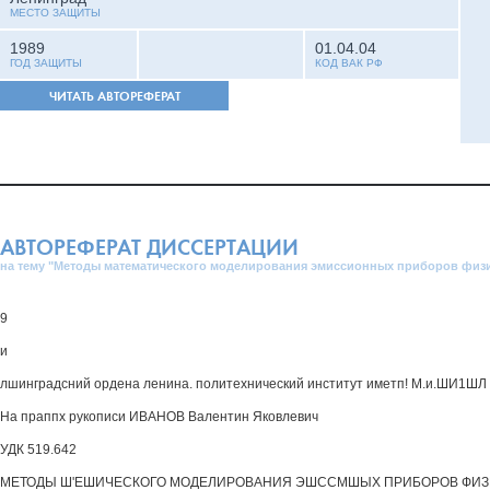
МЕСТО ЗАЩИТЫ
1989
01.04.04
ГОД ЗАЩИТЫ
КОД ВАК РФ
ЧИТАТЬ АВТОРЕФЕРАТ
АВТОРЕФЕРАТ ДИССЕРТАЦИИ
на тему "Методы математического моделирования эмиссионных приборов физ
9
и
лшинградсний ордена ленина. политехнический институт иметп! М.и.ШИ1ШЛ
На праппх рукописи ИВАНОВ Валентин Яковлевич
УДК 519.642
МЕТОДЫ Ш'ЕШИЧЕСКОГО МОДЕЛИРОВАНИЯ ЭШССМШЫХ ПРИБОРОВ ФИЗИ