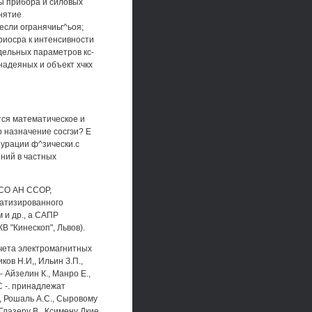
ы прибора и силовых
онятие
если огранячиьг^ьоя;
риосра к интенсивности
тдельных параметров кс-
надеяных и объект хчкх
ся математическое и
 назначение сосгэи? Е
шурации ф^зически.с
ний в частных
 СО АН ССОР,
матизированного
 и др., а САПР
 "Кинескоп", Львов).
счета электромагнитных
ов Н.И,, Ильин З.П.,
- Айзелин К., Манро Е.,
С -. принадлежат
Т., Рошаль A.C., Сыровому
 Глазеру В., Ксимену Дкие,