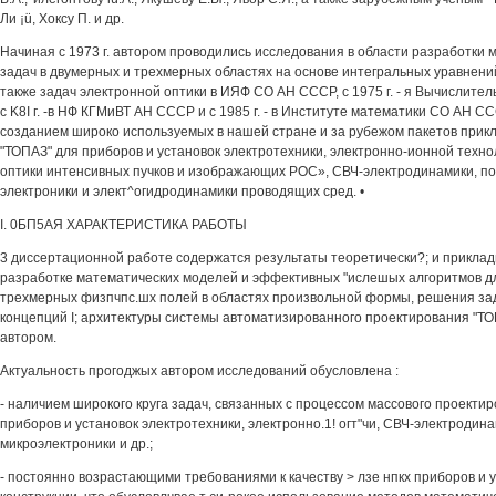
Ли ¡ü, Хоксу П. и др.
Начиная с 1973 г. автором проводились исследования в области разработки
задач в двумерных и трехмерных областях на основе интегральных уравнени
также задач электронной оптики в ИЯФ СО АН СССР, с 1975 г. - я Вычислите
с K8I г. -в НФ КГМиВТ АН СССР и с 1985 г. - в Институте математики СО АН 
созданием широко используемых в нашей стране и за рубежом пакетов при
"ТОПАЗ" для приборов и установок электротехники, электронно-ионной техно
оптики интенсивных пучков и изображающих РОС», СВЧ-электродинамики, п
электроники и элект^огидродинамики проводящих сред. •
I. 0БП5АЯ ХАРАКТЕРИСТИКА РАБОТЫ
3 диссертационной работе содержатся результаты теоретически?; и прикла
разработке математических моделей и эффективных "ислешых алгоритмов д
трехмерных физпчпс.шх полей в областях произвольной формы, решения зад
концепций I; архитектуры системы автоматизированного проектирования "Т
автором.
Актуальность прогоджых автором исследований обусловлена :
- наличием широкого круга задач, связанных с процессом массового проекти
приборов и установок электротехники, электронно.1! огт"чи, СВЧ-электродин
микроэлектроники и др.;
- постоянно возрастающими требованиями к качеству > лзе нпкх приборов и 