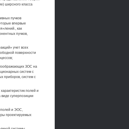
е) ширсного класса
ивных пучков
которые впервые
я»лений., как
нентных пучков,
акций» учет всех
вободной поверхности
оцессов;
 изображающих ЗОС на
ационарных систем с
ых приборов, систем с
характеристик полей и
а виде суперпозиции
 полей и ЭОС,
тры проектируемых
едкной системы