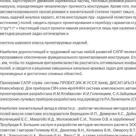
полей, хартстерислт движения заряженных частиц, тепловых режимов работ
нагрузок, определяющих чеханическу» прочность конструкции. Кроме гого, п
автоматизированного проскп:ровэкия е значительной степени теряет смысл, 
лишь задачей анализа характс, ястик конструкции пру- заданной геомотрич п
источнике;) полой, сводить процесс проектирования к перебору г.ариактов о
'с^ру*'г г* « Настоящий сгысл проекти-ования реачизуется лишь при налипни 
методов решения задач оптичиэрпии и
синтеза широкого класса проектируемых изделий.
Наиболее дорогостоящей и трудоемкой частью любой развитей САПР яяляет
программное обеспечение фуккционального проектирования конструкции. Его
..юм, чтобы по заданным критериям качества рассчитать оптимальные конф
полей, и сводится к решению смешанных начально-краевых задач для уравне
производных и достаточно сложных областях1.
Призерами САПР служа- системы ПРОЕКТ (ИК Ж УССР, Киев), ДИСАП (ИЪ!Э
Новосибирск). Для приборов СВЧ-элек-•ipoHHKH система комплексного авто
проектирования разработана И.М.Ялэйвасом» И.И.Голеницким, С.А.Зайцевым
электронко-лучевых приборов разработана под руководств Р.А.Лачепюили (СКВ
Наиболее значительный вклад в области р: .-работки численные методов ра
полей внесли советские исследователи Верещагин И.П., Демирчян К.С., Дойник
Колечицкий Е.С., Маергойз И.Д., Молоковский С.И., Тозони О.В. и зарубежные' 
Троубридж К. Большие заслуги в разработке методов численного расчета ЭО
советски:.! авторам Голикову Ю.К., Данилову В.Н,, Кельману В.М., Овчарогу В.
В.А.,' йлегонтову iü.A., Якушеву Е.Ы., Явор С.Я., а также зарубежным ученым -