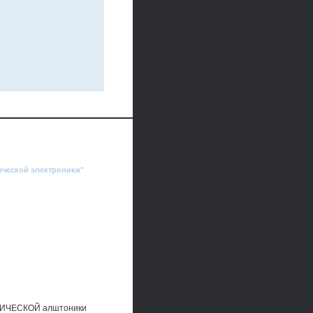
ической электроники"
ЧЕСКОЙ алштоники