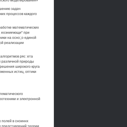
ческого моделирования»
ешению задач
ких процессов каждого
работке математических
, еоэникчющи* при
ики на осно;;о единой
кой реализации
алгоритмов ряс :ета
й различной природы
в решения широкого круга
яженных истиц, оптики
тематического
ротехники и электронной
 полей в сноиннх
х представлений теории