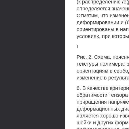
(к распределению /е(
определяется значен
Отметим, что изменен
деформировании и (б
ориентированы в напр
условиях, при которы
I
Рис. 2. Схема, пояс
текстуры полимера: 
ориентациям в свобод
изменение в результа
6. В качестве крите
обратимости тензора
приращения напряжен
деформационных диаг
является хорошо изв
шейки и других форм