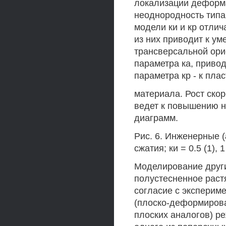
локализации деформа
неоднородность типа
модели ки и кр отлич
из них приводит к ум
трансверсальной ори
параметра ка, приво
параметра кр - к пла
материала. Рост ско
ведет к повышению н
диаграмм.
Рис. 6. Инженерные (
сжатия; ки = 0.5 (1), 1 
Моделирование други
полустесненное раст
согласие с эксперим
(плоско-деформирова
плоских аналогов) р