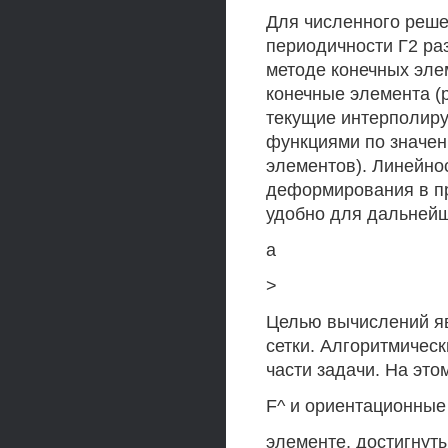
Для численного реше
периодичности Г2 ра
методе конечных эле
конечные элемента (
текущие интерполиру
функциями по значен
элементов). Линейно
деформирования в пр
удобно для дальнейш
а
>
Целью вычислений яв
сетки. Алгоритмичес
части задачи. На эт
F^ и ориентационные 
элементе, достигнут