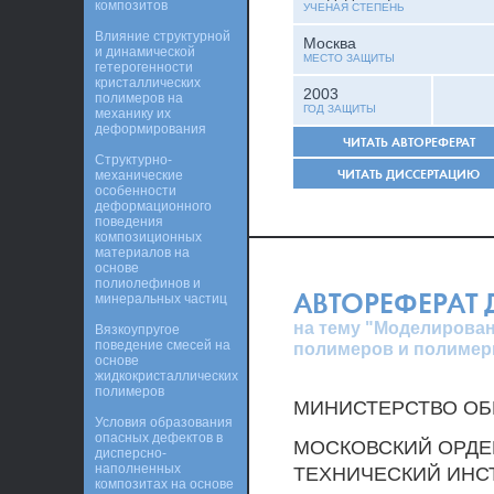
композитов
УЧЕНАЯ СТЕПЕНЬ
Влияние структурной
Москва
и динамической
МЕСТО ЗАЩИТЫ
гетерогенности
кристаллических
2003
полимеров на
ГОД ЗАЩИТЫ
механику их
деформирования
ЧИТАТЬ АВТОРЕФЕРАТ
Структурно-
ЧИТАТЬ ДИССЕРТАЦИЮ
механические
особенности
деформационного
поведения
композиционных
материалов на
основе
полиолефинов и
АВТОРЕФЕРАТ
минеральных частиц
на тему "Моделирова
Вязкоупругое
поведение смесей на
полимеров и полимер
основе
жидкокристаллических
полимеров
МИНИСТЕРСТВО ОБ
Условия образования
опасных дефектов в
МОСКОВСКИЙ ОРДЕ
дисперсно-
наполненных
ТЕХНИЧЕСКИЙ ИНС
композитах на основе