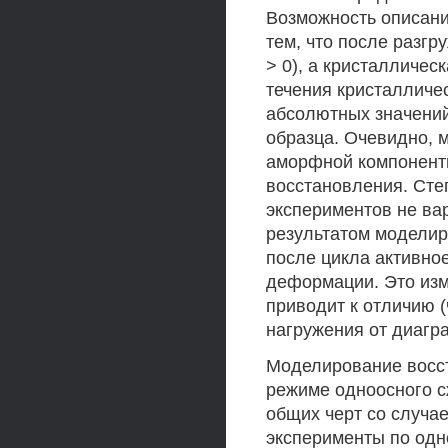
Возможность описан
тем, что после разгр
> 0), а кристаллическ
течения кристалличе
абсолютных значений
образца. Очевидно, 
аморфной компонент
восстановления. Сте
экспериментов не ва
результатом моделир
после цикла активное
деформации. Это изм
приводит к отличию 
нагружения от диагр
Моделирование восс
режиме одноосного с
общих черт со случа
эксперименты по одн