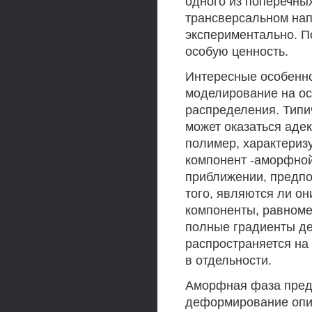
одного из поперечны
трансверсальном нап
экспериментально. П
особую ценность.
Интересные особенн
моделирование на ос
распределения. Типи
может оказаться аде
полимер, характериз
компонент -аморфной
приближении, предпо
того, являются ли о
компоненты, равноме
полные градиенты де
распространяется на
в отдельности.
Аморфная фаза предп
деформирование опи