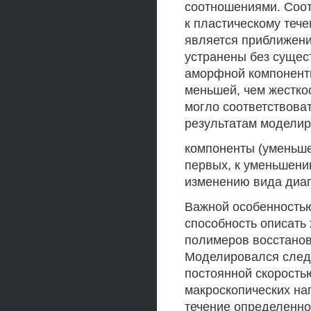
соотношениями. Соот
к пластическому тече
является приближени
устранены без сущес
аморфной компонент
меньшей, чем жесткос
могло соответствова
результатам модели
компоненты (уменьше
первых, к уменьшению
изменению вида диаг
Важной особенность
способность описать
полимеров восстанов
Моделировался след
постоянной скорость
макроскопических на
течение определенно