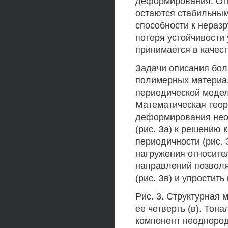
деформирования. Отм
остаются стабильными
способности к нера
потеря устойчивости
принимается в качес
Задачи описания бо
полимерных материал
периодической модел
Математическая теор
деформирования нео
(рис. За) к решению 
периодичности (рис.
нагружения относите
направлений позволя
(рис. Зв) и упростит
Рис. 3. Структурная 
ее четверть (в). Тон
компонент неоднород