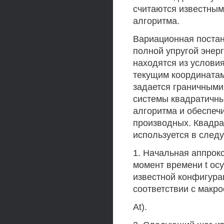
считаются известным
алгоритма.
Вариационная постан
полной упругой энер
находятся из услови
текущим координатам
задается граничными
системы квадратичны
алгоритма и обеспеч
производных. Квадра
используется в след
1. Начальная аппрок
момент времени t ос
известной конфигура
соответствии с макр
At).