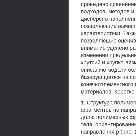
проведено сравнение
подходов, методов и
дисперсно наполненн
позволяющие вычисл
характеристики. Так
позволяющие оценива
внимание уделено ра
изменения предельны
хрутсий и хрупко-вяз
описанию модели бо
базирующегося на с
конечноэлементного
материалов. Коротко
1. Структура полиме
фрагментов по напр
долю полимерных фр
тела, ориентированн
направления р (рис.