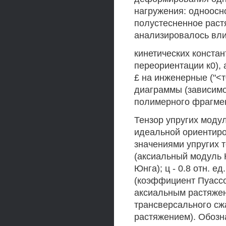
нагружения: одноосн
полустесненное растя
анализировалось вл
кинетических констан
переориентации к0),
£ на инженерные ("<т0
диаграммы (зависимо
полимерного фрагме
Тензор упругих модул
идеальной ориентир
значениями упругих т
(аксиальный модуль Ю
Юнга); ц - 0.8 отн. е
(коэффициент Пуассо
аксиальным растяжен
трансверсального сж
растяжением). Обозна