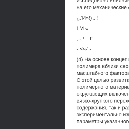
исследовано влияние
на его механические св
¿.'И»!) „ !
! М «
, -,! .. Г
- <ч-' -
(4) На основе конце
полимера вблизи св
масштабного фактора
С этой целью развит
полимерного материа
окружающих включен
вязко-хрупкого пере
содержания, так и ра
экспериментально из
параметры указанног