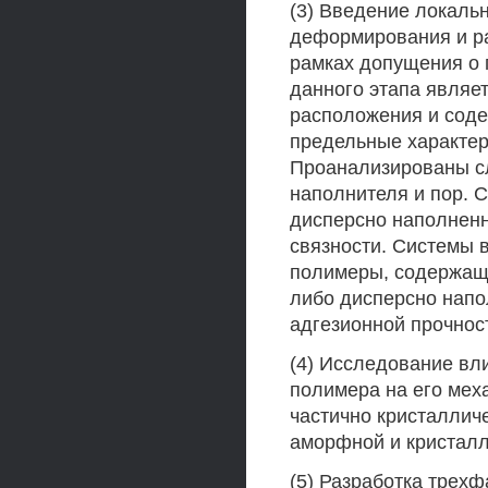
(3) Введение локаль
деформирования и р
рамках допущения о 
данного этапа являе
расположения и сод
предельные характер
Проанализированы с
наполнителя и пор. 
дисперсно наполненн
связности. Системы 
полимеры, содержащи
либо дисперсно напо
адгезионной прочнос
(4) Исследование вл
полимера на его мех
частично кристаллич
аморфной и кристалл
(5) Разработка трех