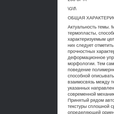
\G\f\
ОБЩАЯ ХАРАКТЕРИ
Актуальность темы. 
термопласты, спосо
характеризуемым це
них следует отметит
прочностных характе
деформационное упро
морфологии. Тем са
поведение полимерно
способной описывать
взаимосвязь между т
указанных направле
современной механик
Принятый рядом авто
текстуры сплошной с
определяющей ориент