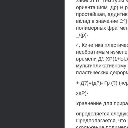
зависит от текстуры 
ориентациям_Др)-В 
простейшая, аддити
вклад в значение С^}
полимерных фрагмент
_/{р)-
4. Кинетика пластиче
необратимым измене
времени Д/: ХР(1+Ы,Х)
мультипликативному 
пластических деформа
+ Д?)=(д?)- Гр (?) (ч
хаР)-
Уравнение для приращ
определяется следу
Предполагается, что
скольжение полимерн