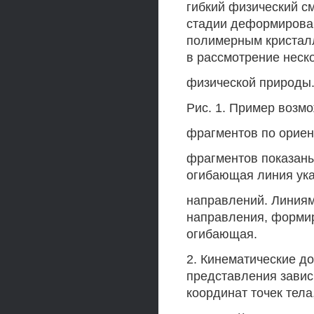
гибкий физический с
стадии деформирован
полимерным кристалл
в рассмотрение неск
физической природы
Рис. 1. Пример возм
фрагментов по орие
фрагментов показан
огибающая линия ук
направлений. Линия
направления, формир
огибающая.
2. Кинематические д
представления зависи
координат точек тела