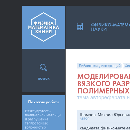
ФИЗИКО-МАТЕМ
НАУКИ
Библиотека диссертаций
Хи
МОДЕЛИРОВА
поиск
ВЯЗКОГО РАЗ
ПОЛИМЕРНЫХ
тема автореферата и
Похожие работы
Вязкоупругость
Шамаев, Михаил Юрьеви
полимерной матрицы
АВТОР
и разрушение
теплостойких
волокнистых
кандидата физико-матема