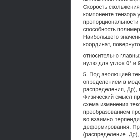
Скорость скольжения
компоненте тензора 
пропорциональности 
способность полиме
Наибольшего значени
координат, повернуто
относительно главны
нулю для углов 0° и 9
5. Под эволюцией тек
определением в моде
распределения, Др),
Физический смысл пр
схема изменения текс
преобразованием про
во взаимно перпенди
деформирования. Пре
(распределение .Др),