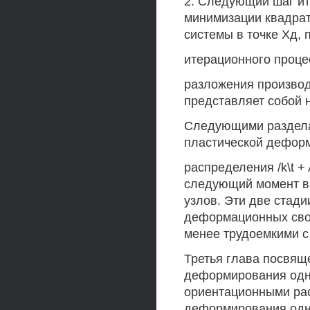
2. Следующий шаг и
минимизации квадрат
системы в точке Хд,
итерационного процес
разложения производ
представляет собой 
Следующими раздела
пластической деформ
распределения /k\t +
следующий момент в
узлов. Эти две стад
деформационных свой
менее трудоемкими с
Третья глава посвящ
деформирования одн
ориентационными ра
деформирования одн