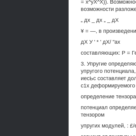
= х^уХ^Х)). Возможн
возможности разложе
„ дх _ дх „ _ дХ
¥ = —, в произведени
дХ У ' * ' дХ/ "ах
составляющих: Р = Ге
3. Упругие определ
упругого потенциала,
иесЬс составляет до
с1х деформируемого 
определение тензора 
потенциал определяе
тензором
упругих модулей, : £