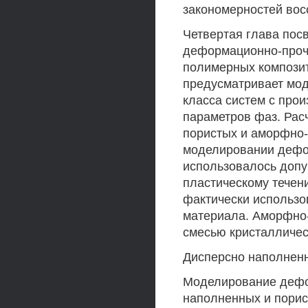
закономерностей во
Четвертая глава пос
деформационно-проч
полимерных композит
предусматривает мод
класса систем с про
параметров фаз. Рас
пористых и аморфно-
моделировании дефо
использовалось допу
пластическому течен
фактически использо
материала. Аморфно
смесью кристалличес
Дисперсно наполнен
Моделирование дефо
наполненных и пори