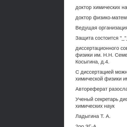
доктор химических н
доктор физико-матема
Ведущая организаци
Защита состоится "_"
диссертационного сов
физики им. H.H. Семе
Косыгина, д.4.
С диссертацией можн
химической физики и
Автореферат разослан
Ученый секретарь ди
химических наук
Ладыгина Т. А.
2оо ЗГ-А