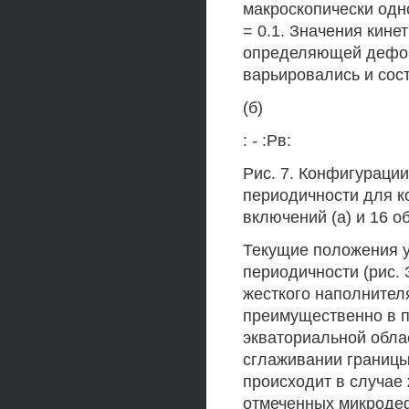
макроскопически одн
= 0.1. Значения кин
определяющей дефор
варьировались и сост
(б)
: - :Рв:
Рис. 7. Конфигураци
периодичности для к
включений (а) и 16 о
Текущие положения у
периодичности (рис. З
жесткого наполните
преимущественно в по
экваториальной обла
сглаживании границы
происходит в случае
отмеченных микроде