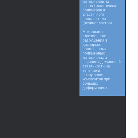
материалов на
основе пластичных
полимеров и
эластичного
наполнителя
(резинопластов)
Механизмы
адгезионного
разрушения в
дисперсно
наполненных
полимерных
материалах и
влияние адгезионной
связанности на
течение и
разрушение
композитов при
больших
деформациях