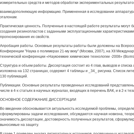
измерительных средств и методов обработки экспериментальных результато
взаимодополняющую информацию. Примененная в исследовании аппаратура
эталонам.
Практическая ценность. Полученные в настоящей работе результаты могут 
создания резинопластов с заданными эксплуатационными характеристиками,
прогнозирования их свойств.
Апробация работы. Основные результаты работы были доложены на Всеросс
Конференции "Наука о полимерах 21-му веку" (Москва, 2007), на XII Междуна
технической конференции «Наукоемкие химические технологии -2008» (Волгог
Структура и объем работы. Диссертация состоит из 4 глав, выводов и списка
изложена на 132 страницах, содержит 4 таблицы и _34_ рисунка. Список лит
130 публикаций.
Публикации. Основные результаты проведенных исследований представлены 
числе в 4-х статьях в научных журналах, входящих в перечень ВАК, и в 2-х тез
ОСНОВНОЕ СОДЕРЖАНИЕ ДИССЕРТАЦИИ
Во введении обосновывается актуальность исследуемой проблемы, определ
сформулированы задачи исследования, обсуждаются научная новизна, теоре
значимость диссертации, достоверность полученных результатов, сформули
выносимые на защиту.
В главе 1 приведен анализ литературных источников, посвященных исследов