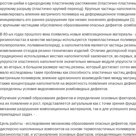
ростом шейки к однородному пластичному растяжению (пластично-пластичны
хрупкому разрыву (пластично-хрупкий переход). Крупные частицы наполнит
нивелировать влияние матричного полимера на деформационное поведение
инициировать его раннее разрушение при низких значениях деформации [1]
с крупными частицами обусловлено образованием опасных дефектов -ромбо
В 80-ых годах прошлого века появились новые композиционные материалы -
резинопластах в качестве матрицы используются термопластичные полимеры
полипропилен, поливинилхлорид), а наполнителем являются частицы резин
измельчении отходов резино-технических изделий. Отличие дисперсной пор
традиционно используемых жестких наполнителей заключается, во-первых, в 
упругости эластичного наполнителя значительно меньше модуля упругости 
и, во-вторых, в большом размере частиц резины, который достигает сотен ми
мало исследованы такие проблемы как способность эластичных частиц дефо
матричным полимером, влияние адгезионного взаимодействия между матриц
также концентрации наполнителя на вероятность появления опасных дефект
определены условия видоизменения ромбовидных дефектов.
Изучение условий образования дефектов и определение основных факторов
на их появление и рост, представляется актуальным как с точки зрения фун
механики разрушения композиционных материалов, так и для успешного реш
прикладных задач. - .
Цель работы - исследование механизма образования опасных дефектов, пр
дисперсно-наполненных композитов на основе термопластичных полимеров 
(резинопластов), и установление основных факторов, определяющих появле