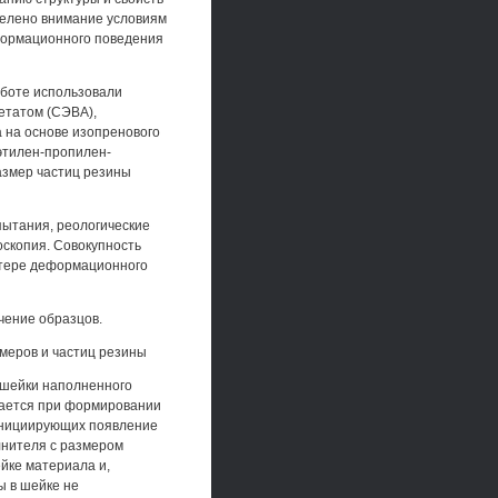
делено внимание условиям
формационного поведения
аботе использовали
етатом (СЭВА),
 на основе изопренового
 этилен-пропилен-
азмер частиц резины
ытания, реологические
оскопия. Совокупность
ктере деформационного
чение образцов.
меров и частиц резины
 шейки наполненного
шается при формировании
 инициирующих появление
лнителя с размером
йке материала и,
ы в шейке не