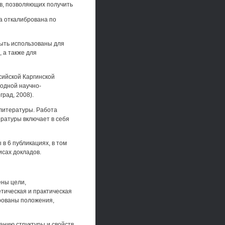
в, позволяющих получить
 откалибрована по
быть использованы для
 а также для
ийской Каргинской
родной научно-
рад, 2008).
 литературы. Работа
ературы включает в себя
в 6 публикациях, в том
исах докладов.
ены цели,
тическая и практическая
рованы положения,
анию структуры и свойств