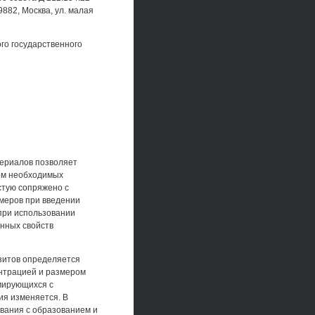
882, Москва, ул. малая
го государственного
териалов позволяет
сом необходимых
стую сопряжено с
меров при введении
при использовании
нных свойств
зитов определяется
ентрацией и размером
мирующихся с
ия изменяется. В
вания с образованием и