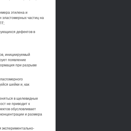
имера этилена и
и эластомерных частиц на
ПТ;
зующихся дефектов в
ов, инициируемый
рует появление
формация при разрыве
эласгомерного
йся шейки и, как
меняться в щелевидные
ост не приводит к
ектов обусловливает
т концентрации и размера
м экспериментально-