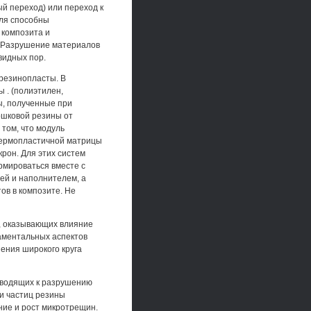
й переход) или переход к
еля способны
 композита и
. Разрушение материалов
видных пор.
 резинопласты. В
 . (полиэтилен,
ы, полученные при
ошковой резины от
том, что модуль
термопластичной матрицы
крон. Для этих систем
рмироваться вместе с
ей и наполнителем, а
ов в композите. Не
, оказывающих влияние
даментальных аспектов
ения широкого круга
иводящих к разрушению
и частиц резины
ние и рост микротрещин.