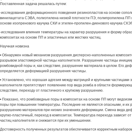
Поставленная задача решалась путем:
-исследования деформационного поведения резинопластов на основе сопол
винилацетата СЭВА, полиэтилена низкой плотности ПЭ, полипропилена ПП 
основе изопренового каучука СКИ и этилен-пропилен-диенового каучука СКЭ
-исследования влияния температуры на характер разрушения и форму обра
композитах на основе ПП и эластичных или жестких частиц.
Научная новизна
• Обнаружен новый механизм разрушения дисперсно-наполненных композит
разрывом эластомерной частицы наполнителя. Разрушение частицы иниции
ромбовидной поры и, как следствие, разрушение материала в целом. Его де
определяется деформацией разрушения частицы.
• Установлено, что хорошая адгезия между матрицей и крупными частицами 
наполнителя препятствует появлению пор вида ромба в области формирующе
следствие, переходу от пластичного к хрупкому разрушению.
• Показано, что ромбовидные поры в композитах на основе ПП могут видоиз
поры при повышении температуры. Последние не являются опасными, и их р
разрушению материалов при низких значениях деформации. Смена вида деф
хрупко-пластичный, переход в композитах. Температура перехода зависит о
частиц наполнителя и снижается при их уменьшении.
Достоверность полученных результатов обеспечивается корректным наборо