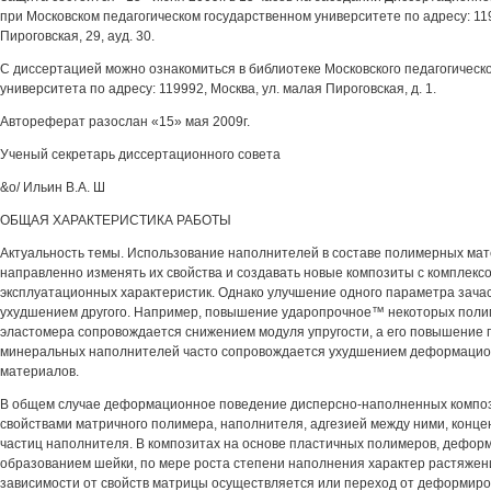
при Московском педагогическом государственном университете по адресу: 119
Пироговская, 29, ауд. 30.
С диссертацией можно ознакомиться в библиотеке Московского педагогическо
университета по адресу: 119992, Москва, ул. малая Пироговская, д. 1.
Автореферат разослан «15» мая 2009г.
Ученый секретарь диссертационного совета
&о/ Ильин В.А. Ш
ОБЩАЯ ХАРАКТЕРИСТИКА РАБОТЫ
Актуальность темы. Использование наполнителей в составе полимерных ма
направленно изменять их свойства и создавать новые композиты с комплек
эксплуатационных характеристик. Однако улучшение одного параметра зача
ухудшением другого. Например, повышение ударопрочное™ некоторых поли
эластомера сопровождается снижением модуля упругости, а его повышение 
минеральных наполнителей часто сопровождается ухудшением деформацио
материалов.
В общем случае деформационное поведение дисперсно-наполненных компо
свойствами матричного полимера, наполнителя, адгезией между ними, конц
частиц наполнителя. В композитах на основе пластичных полимеров, дефор
образованием шейки, по мере роста степени наполнения характер растяжен
зависимости от свойств матрицы осуществляется или переход от деформиро