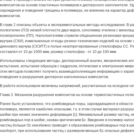
композитов на основе пластичных полимеров и дисперсного наполнителя. У
зарождения и поведения трещины в полимерах, ее влиянию на характер де
композитов.
В главе 2 описаны объекты и экспериментальные методы исследования. В р
полиэтилен (ПЭ) низкой плотности двух марок, сополимер этилена с винилац
полипропилен (ПП). Наполнителями служили общешинная резиновая крошка
каучука (СКИ), измельченные отходы резино-технических изделий на основе
диенового каучука (СКЭПТ) и полые неаппретированные стеклосферы СС. Р
составлял от 10 до 1000 мкм, размер стеклосфер - от 10 до 100 мкм.
Использованы следующие методы: дисперсионный анализ, механические исп
испытания, испытания образцов с надрезом, оптическая и электронная микр
этих методов позволяет получить взаимодополняющую информацию о хара
поведения и разрушения дисперсно-наполненных композитов.
В работе использовали величины напряжений, рассчитанные на исходное се
Глава 3. Механизм разрушения композитов на основе термопластичных поли
Ранее было установлено, что ромбовидные поры, зарождающиеся в области
полимера, являются наиболее опасными, т.к. в этом случае материал разру
шейки при низких значениях деформации [1]. Минимальный размер частиц,
ромбовидных пор в шейке, назван критическим Бс. Введение в полимер напо
частиц больше Ос неизбежно приводит к образованию ромбовидных пор в ше
наоборот, при использовании частиц с размером меньше Бс опасные дефект