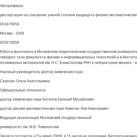
Автореферат
диссертации на соискание ученой степени кандидата физико-математических
003470659
Москва - 2009
003470659
Работа выполнена в Московском педагогическом государственном университ
твердого тела факультета физики и информационных технологий и в Институ
полимерных материалов им. Н.С. Ениколопова РАН в лаборатории механо - 
Научный руководитель доктор химических наук
Серенко Ольга Анатольевна
Официальные оппоненты
доктор химических наук Антипов Евгений Михайлович
доктор физико-математических наук Никитин Лев Николаевич
Ведущая организация Московский государственный
университет им. М.В. Ломоносова
Защита состоится «15» июня 2009г. в 15 часов на заседании Диссертационног