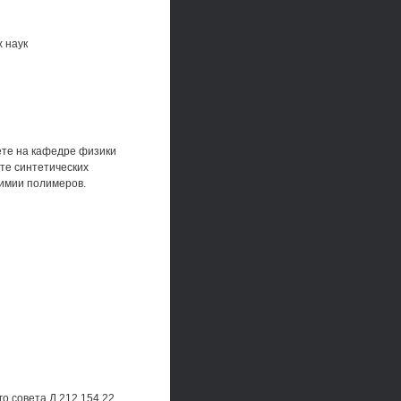
 наук
ете на кафедре физики
те синтетических
химии полимеров.
о совета Д 212.154.22