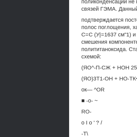
поликонденсации не 
связей ГЭМА. Данны
подтверждается пост
полос поглощения, х
С=С (У|=1637 см"1) и
смешения компонент
полититаноксида. С
схемой:
(ЯО^-П-СЖ + НОН 25 
(ЯО)3Т1-ОН + НО-ТК
ок— ^OR
■ -о- ~
RO-
о I о ' ? /
-Т\