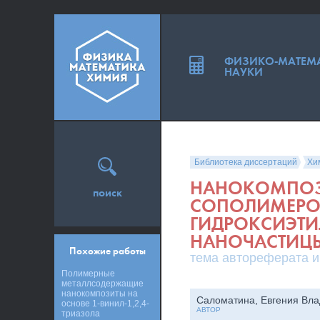
ФИЗИКО-МАТЕМ
НАУКИ
Библиотека диссертаций
Хи
НАНОКОМПОЗИ
поиск
СОПОЛИМЕРО
ГИДРОКСИЭТИ
НАНОЧАСТИЦЫ
Похожие работы
тема автореферата и
Полимерные
металлсодержащие
нанокомпозиты на
Саломатина, Евгения Вл
основе 1-винил-1,2,4-
АВТОР
триазола