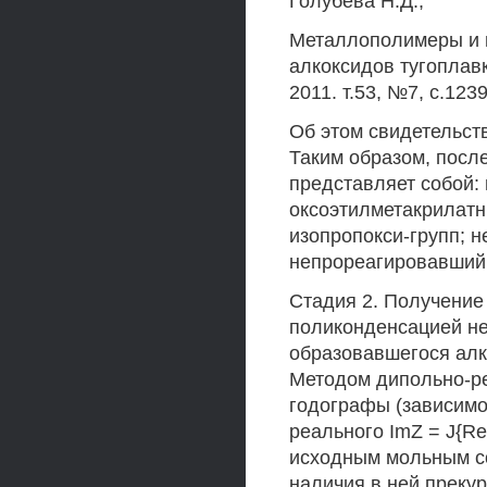
Голубева Н.Д.,
Металлополимеры и 
алкоксидов тугоплав
2011. т.53, №7, с.123
Об этом свидетельств
Таким образом, посл
представляет собой:
оксоэтилметакрилатн
изопропокси-групп; 
непрореагировавший
Стадия 2. Получение
поликонденсацией не
образовавшегося алк
Методом дипольно-р
годографы (зависимо
реального ImZ = J{R
исходным мольным соо
наличия в ней прекур