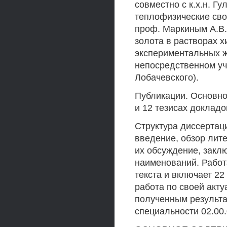
совместно с к.х.н. Г
теплофизические сво
проф. Маркиным A.B.
золота в растворах 
экспериментальных ж
непосредственном уча
Лобачевского).
Публикации. Основно
и 12 тезисах докладо
Структура диссертац
введение, обзор лит
их обсуждение, закл
наименований. Работ
текста и включает 22
работа по своей акт
полученным результат
специальности 02.00