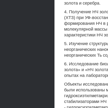
золота и серебра.
4. Получение НЧ золо
(ХТЗ) при УФ-восста
формирования НЧ в р
молекулярной массы 
характеристики НЧ зо
5. Изучение структур
неорганических нанок
неорганических Ть с
6. Исследование био
золота» и «НЧ золот
опытах на лаборатор
Объекты исследован
были использованы м
гидроксиэтилметакри
стабилизаторами НЧ 
- гидроксиэтилметакр