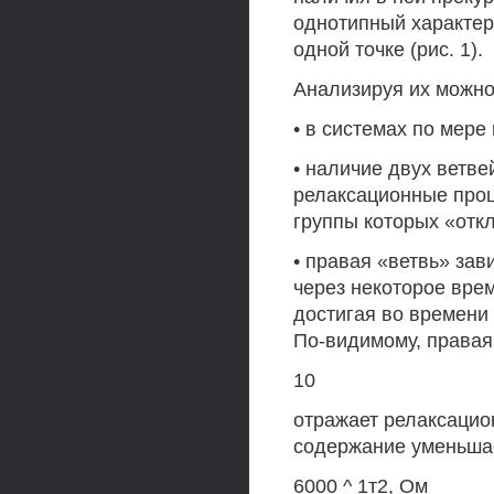
однотипный характер
одной точке (рис. 1).
Анализируя их можно
• в системах по мере
• наличие двух ветв
релаксационные проц
группы которых «отк
• правая «ветвь» зав
через некоторое врем
достигая во времени
По-видимому, правая
10
отражает релаксацио
содержание уменьшае
6000 ^ 1т2, Ом