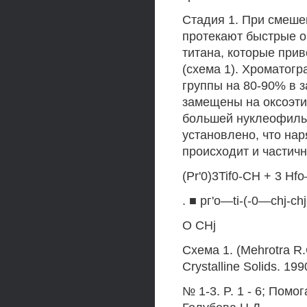
Стадия 1. При смешен
протекают быстрые о
титана, которые прив
(схема 1). Хроматогр
группы на 80-90% в 
замещены на оксоэт
большей нуклеофиль
установлено, что нар
происходит и частич
(Pr'0)3Tif0-CH + 3 
. ■ рг'о—ti-(-0—chj-chj
О CHj
Схема 1. (Mehrotra R.C
Crystalline Solids. 199
№ 1-3. P. 1 - 6; Пом