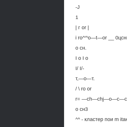
-J
1
| г or |
i ro^'^o—t—or __ 0цс
о сн.
I о I о
I/ I/-
т,—о—т.
/ \ ro or
r= —ch—chj—о—с—с=
о сн3
^^ - кластер пои m it