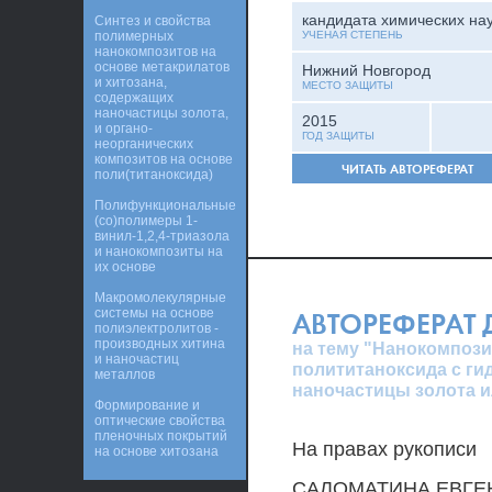
кандидата химических на
Синтез и свойства
полимерных
УЧЕНАЯ СТЕПЕНЬ
нанокомпозитов на
основе метакрилатов
Нижний Новгород
и хитозана,
МЕСТО ЗАЩИТЫ
содержащих
наночастицы золота,
2015
и органо-
ГОД ЗАЩИТЫ
неорганических
композитов на основе
ЧИТАТЬ АВТОРЕФЕРАТ
поли(титаноксида)
Полифункциональные
(co)полимеры 1-
винил-1,2,4-триазола
и нанокомпозиты на
их основе
Макромолекулярные
системы на основе
АВТОРЕФЕРАТ
полиэлектролитов -
производных хитина
на тему "Нанокомпози
и наночастиц
полититаноксида с г
металлов
наночастицы золота и
Формирование и
оптические свойства
пленочных покрытий
На правах рукописи
на основе хитозана
САЛОМАТИНА ЕВГЕ