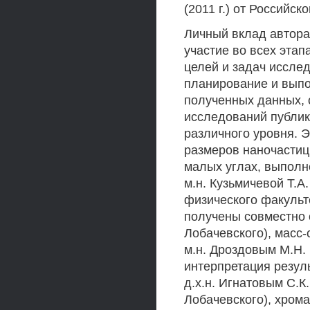
(2011 г.) от Российск
Личный вклад автора
участие во всех эта
целей и задач иссле
планирование и выпо
полученных данных, 
исследований публик
различного уровня. 
размеров наночастиц
малых углах, выполне
м.н. Кузьмичевой Т.
физического факульт
получены совместно с
Лобачевского), масс-
м.н. Дроздовым М.Н.
интерпретация резул
д.х.н. Игнатовым С.К
Лобачевского), хром