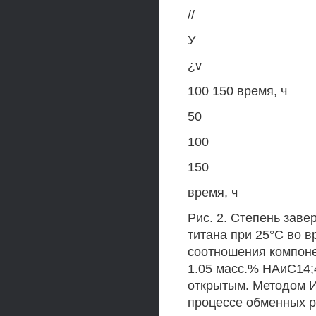
//
У
¿v
100 150 время, ч
50
100
150
время, ч
Рис. 2. Степень зав
титана при 25°С во 
соотношения компоненто
1.05 масс.% НАиС14;
открытым. Методом И
процессе обменных р