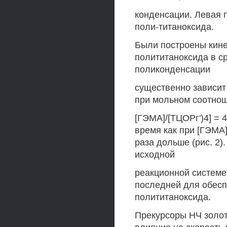
конденсации. Левая 
поли-титаноксида.
Были построены кин
полититаноксида в ср
поликонденсации
существенно зависит 
при мольном соотно
[ГЭМА]/[ТЦОРг')4] = 4
время как при [ГЭМА]
раза дольше (рис. 2
исходной
реакционной системе
последней для обесп
полититаноксида.
Прекурсоры НЧ золот