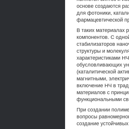
основе создаются р
для фотоники, катал
фармацевтической пр
В таких материалах 
компонентов. С одно
стабилизаторов нано
структуры и молекул
характеристиками НЧ
обусловливающих ун
(каталитической акт
магнитными, электрич
включение НЧ в тра
материалов с принц
функциональными св
При создании полим
вопросы равномерног
создание устойчивых