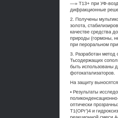
—» Т13+ при УФ-возд
дифракционные реше
2. Получены мультик
золота, стабилизиров
качестве средства д
природы (гормоны, н
при пероральном пр
3. Разработан метод 
Тьсодержащих сополи
быть использованы 
фотокатализаторов.
На защиту выносятс
• Результаты исслед
поликонденсационно-
оптически прозрачны
Т1(ОРг')4 и гидрокси
реакционной смеси 