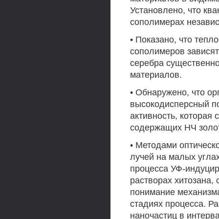
Установлено, что ква
сополимерах независ
• Показано, что теп
сополимеров зависят 
серебра существенно
материалов.
• Обнаружено, что о
высокодисперсный п
активность, которая 
содержащих НЧ золот
• Методами оптическ
лучей на малых угла
процесса УФ-индуцир
растворах хитозана,
понимание механизма
стадиях процесса. Р
наночастиц в интерв