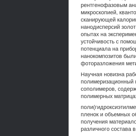
рентгенофазовым ана
микроскопией, квант
сканирующей калорим
нанодисперсий золот
опытах на экспериме
устойчивость с помо
потенциала на прибо
нанокомпозитов были
фоторазложения мет
Научная новизна раб
полимеризационный м
сополимеров, содерж
полимерных матрицах
поли(гидроксиэтилмет
пленок и объемных о
получения материало
различного состава 