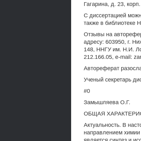
Гагарина, д. 23, корп.
С диссертацией можно 
также в библиотеке Н
Отзывы на авторефер
адресу: 603950, г. Ни
148, ННГУ им. Н.И. Л
212.166.05, e-mail: z
Автореферат разослан
Ученый секретарь дис
#0
Замышляева О.Г.
ОБЩАЯ ХАРАКТЕРИ
Актуальность. В нас
направлением химии
является синтез и и