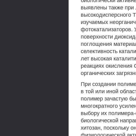
биологически активн
выявлены также при 
высокодисперсного Т
изучаемых неорганич
фотокатализаторов. У
поверхности диоксид
поглощения материа
селективность катали
лет высокая каталити
реакциях окисления 
органических загрязн
При создании полиме
в той или иной обла
полимер зачастую бы
многократного усиле
выбору их полимера-с
биологической напр
хитозан, поскольку 
физиологической акт