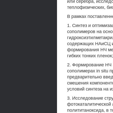
или серебра, исследо
теплофизических, би
В рамках поставленн
1. Синтез и оптимиз
сополимеров на осно
гидроксиэтилметакри
содержащих НАиСЦ и
формирования НЧ мет
гибких тонких пленок
2. Формирование НЧ 
сополимерах in situ
предварительно введ
смешения компоненто
условий синтеза на и
3. Исследование стру
фотокаталитической 
полититаноксида, в т