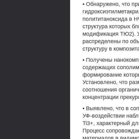
• Обнаружено, что п
гидроксиэтилметакри
полититаноксида в Н
структура которых бл
модификация ТЮ2). У
распределены по объ
структуру в композит
• Получены нанокомпо
содержащих сополиме
формирование которы
Установлено, что ра
соотношения органич
концентрации прекур
• Выявлено, что в со
УФ-воздействии набл
Ti3+, характерный дл
Процесс сопровождае
материалов в видимо