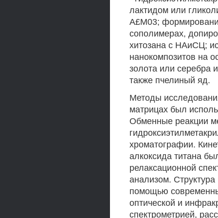
лактидом или гликол
А£М03; формировани
сополимерах, допир
хитозана с НАиСЦ; и
нанокомпозитов на о
золота или серебра и
также пчелиный яд.
Методы исследовани
матрицах был исполь
Обменные реакции ме
гидроксиэтилметакри
хроматографии. Кине
алкоксида титана бы
релаксационной спек
анализом. Структура
помощью современны
оптической и инфрак
спектрометрией, рас