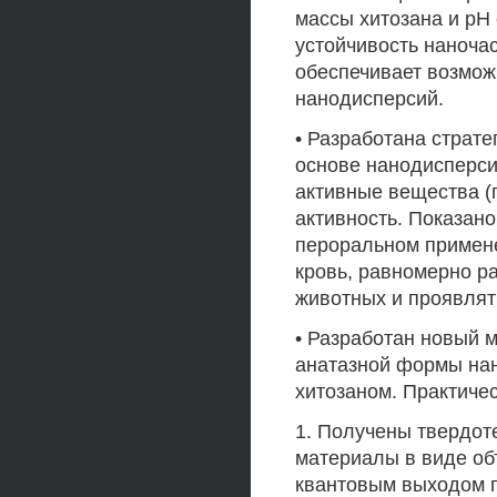
массы хитозана и рН
устойчивость наночас
обеспечивает возмож
нанодисперсий.
• Разработана страт
основе нанодисперси
активные вещества (
активность. Показано
пероральном примене
кровь, равномерно р
животных и проявлят
• Разработан новый 
анатазной формы на
хитозаном. Практиче
1. Получены твердот
материалы в виде об
квантовым выходом п