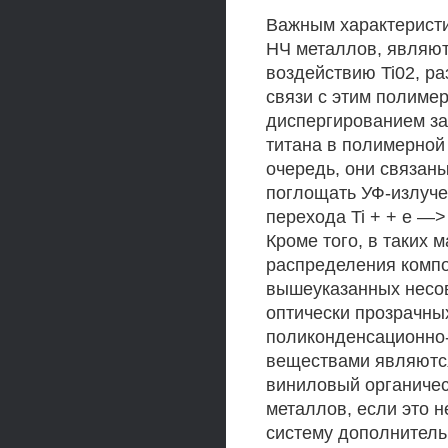
Важным характеристи
НЧ металлов, являют
воздействию Ti02, р
связи с этим полиме
диспергированием з
титана в полимерной
очередь, они связан
поглощать УФ-излуч
перехода Ti + + е —>
Кроме того, в таких 
распределения компо
вышеуказанных несо
оптически прозрачны
поликонденсационно
веществами являются
виниловый органичес
металлов, если это н
систему дополнитель