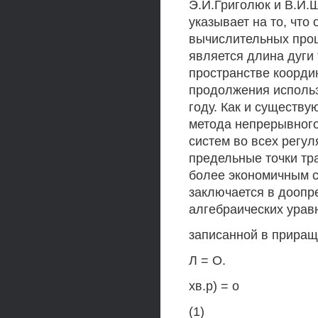
Э.И.Григолюк и В.И.
указывает на то, что
вычислительных про
является длина дуги
пространстве коорди
продолжения использ
году. Как и существ
метода непрерывного
систем во всех регу
предельные точки тр
более экономичным с
заключается в доопр
алгебраических урав
записанной в прира
Л = О.
хв.р) = о
(1)