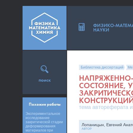
ФИЗИКО-МАТЕМ
НАУКИ
Библиотека диссертаций
Ме
НАПРЯЖЕННО
поиск
СОСТОЯНИЕ, 
ЗАКРИТИЧЕСК
КОНСТРУКЦИ
Похожие работы
тема автореферата и
Экспериментальное
исследование
закритической стадии
Лопаницын, Евгений Анат
деформирования
АВТОР
материалов при