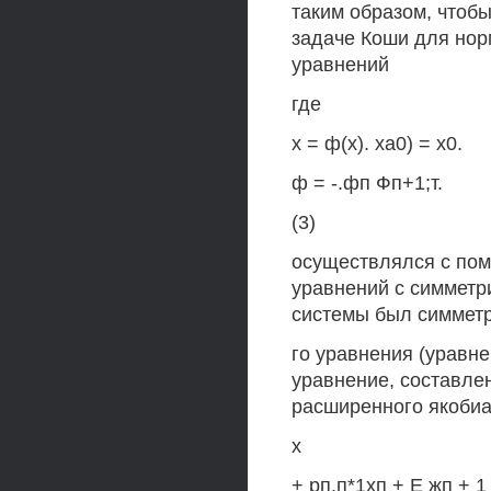
таким образом, чтобы
задаче Коши для но
уравнений
где
х = ф(х). ха0) = х0.
ф = -.фп Фп+1;т.
(3)
осуществлялся с по
уравнений с симметр
системы был симметр
го уравнения (уравн
уравнение, составле
расширенного якобиа
х
+ рп.п*1хп + Е жп + 1