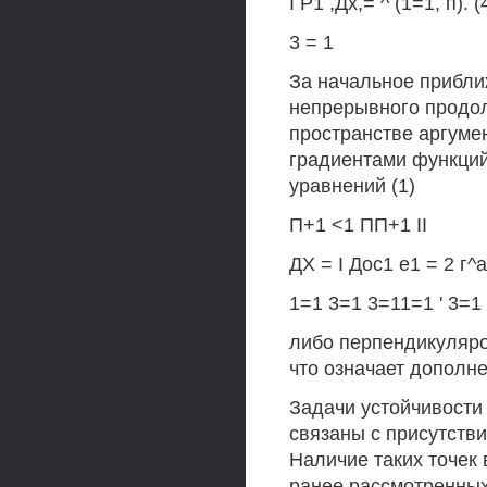
I Р1 ,Дх,= ^ (1=1, п). (
3 = 1
За начальное прибл
непрерывного продо
пространстве аргуме
градиентами функций
уравнений (1)
П+1 <1 ПП+1 II
ДХ = I Дос1 е1 = 2 г^а
1=1 3=1 3=11=1 ' 3=1
либо перпендикуляро
что означает дополн
Задачи устойчивости
связаны с присутств
Наличие таких точек
ранее рассмотренных