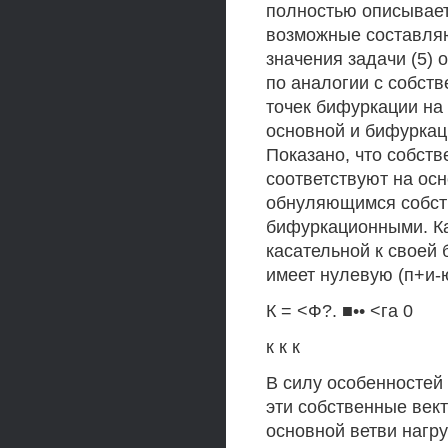
полностью описывает
возможные составля
значения задачи (5) 
по аналогии с собст
точек бифуркации на
основной и бифуркац
Показано, что собств
соответствуют на ос
обнуляющимся собст
бифуркационными. Ка
касательной к своей
имеет нулевую (п+и
К = <Ф?. ■•• <га 0
к к к
В силу особенностей
эти собственные век
основной ветви нагр