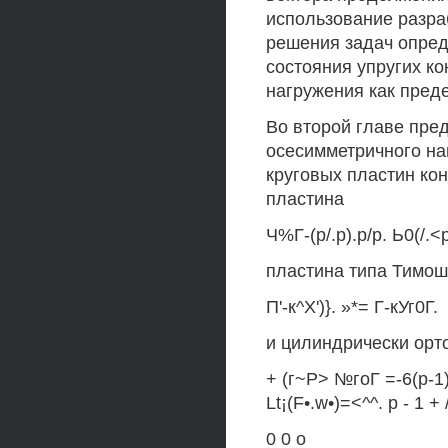
использование разра
решения задач опре
состояния упругих ко
нагружения как преде
Во второй главе пре
осесимметричного н
круговых пластин ко
пластина
Ч%Г-(р/.р).р/р. Ь0(/.<р)
пластина типа Тимош
П'-к^Х')}. »*= Г-кУг0Г.
и цилиндрически орт
+ (г~Р> №гоГ =-6(р-1)г
Lt¡(F•.w•)=<^^. р - 1 + 
0 0 о