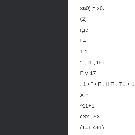
ха0) = х0.
(2)
где
I =
1.1
' ' ,11 ,п+1
Г V 17
. 1 • " • П , II П , Т1 + 1
X =
^11+1
сЗх., 6Х '
(1=1.4+1),