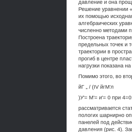
давление и она прощ
Решение уравнении «
их помощью исходная
алгебраических урав
численно методами п
Построена траектори
предельных точек и т
траектории в простр
прогиб в центре пла
нагрузки показана на 
Помимо этого, во вто
йГ „ / (IV йгМ'л
)У'= М'= и'= 0 при 4=0
рассматривается ста
пологих шарнирно оп
панелей под действи
давления (рис. 4). З