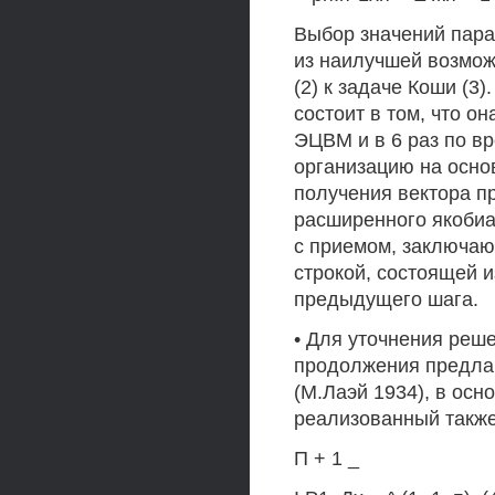
Выбор значений пара
из наилучшей возмож
(2) к задаче Коши (3
состоит в том, что о
ЭЦВМ и в 6 раз по в
организацию на осно
получения вектора п
расширенного якобиан
с приемом, заключа
строкой, состоящей 
предыдущего шага.
• Для уточнения реш
продолжения предлаг
(М.Лаэй 1934), в осн
реализованный также
П + 1 _