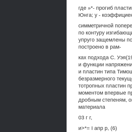
где »*- прогиб пласт
Юнга; у - коэффициен
симметричной попере
по контуру изгибающ
упруго защемлены по
построено в рам-
ках подхода С. Уэя(
и функции напряжени
и пластин типа Тимо
безразмерного текущ
тотропных пластин п
моментом впервые пр
дробным степеням, 
материала
03 г г,
и>*= I апр р, (6)