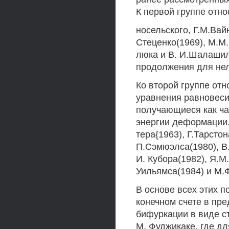
К первой группе отно
носельского, Г.М.Вайн
Стеценко(1969), М.М.
люка и В. И.Шалашил
продолжения для не
Ко второй группе отн
уравнения равновес
получающиеся как ч
энергии деформации.
тера{1963), Г.Тарсто
П.Сэмюэлса(1980), В.
И. Кубора(1982), Я.М
Уильямса(1984) и М.
В основе всех этих 
конечном счете в пр
бифуркации в виде с
М. Фуджикаке, где д