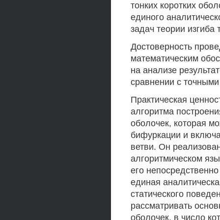
тонких коротких обол
единого аналитическ
задач теории изгиба 
Достоверность прове
математическим обо
на анализе результат
сравнении с точными
Практическая ценнос
алгоритма построени
оболочек, которая мо
бифуркации и включа
ветви. Он реализова
алгоритмическом язык
его непосредственно 
единая аналитическа
статического поведе
рассматривать основ
оболочек, в число ко