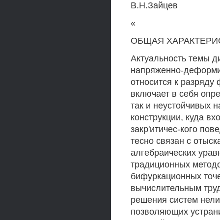
В.Н.Зайцев
«
ОБЩАЯ ХАРАКТЕРИ
Актуальность темы д
напряженно-деформир
относится к разряду
включает в себя опре
так и неустойчивых
конструкции, куда вх
закр'итичес-кого пов
тесно связан с отыс
алгебраических урав
традиционных методо
бифуркационных точе
вычислительным труд
решения систем нели
позволяющих устрани