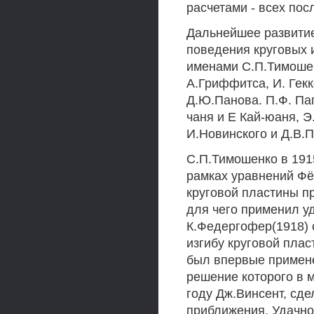
расчетами - всех по
Дальнейшее развитие
поведения круговых 
именами С.П.Тимошен
А.Гриффитса, И. Гекк
Д.Ю.Панова. П.Ф. Пап
чаня и Е Кай-юаня, Э
И.Новинского и Д.В.
С.П.Тимошенко в 191
рамках уравнений Фё
круговой пластины п
для чего применил у
К.Федергофер(1918) 
изгибу круговой плас
был впервые примен
решение которого в 
году Дж.Винсент, сде
приближения. Удачно