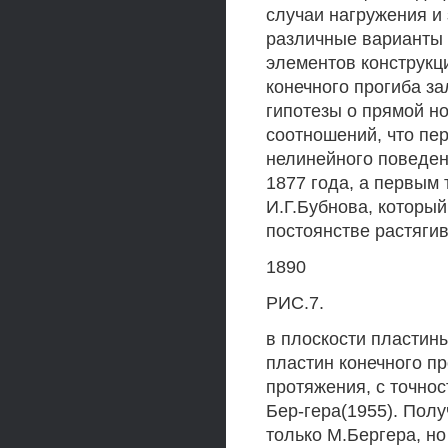
случаи нагружения и
различные варианты 
элементов конструкци
конечного прогиба з
гипотезы о прямой 
соотношений, что п
нелинейного поведен
1877 года, а первым
И.Г.Бубнова, которы
постоянстве растяг
1890
РИС.7.
в плоскости пластин
пластин конечного п
протяжения, с точно
Бер-гера(1955). Пол
только М.Бергера, но