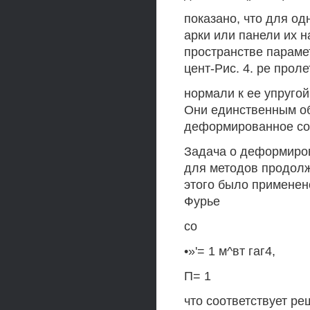
показано, что для о
арки или панели их 
пространстве парамет
цент-Рис. 4. ре проле
нормали к ее упругой
Они единственным о
деформированное сос
Задача о деформиров
для методов продолж
этого было применен
Фурье
со
•»'= 1 м^вт гаг4,
П= 1
что соответствует ре