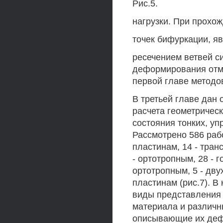
Рис.5.
нагрузки. При прохо
точек бифуркации, я
ресечением ветвей с
деформирования отме
первой главе методо
В третьей главе дан 
расчета геометричес
состояния тонких, уп
Рассмотрено 586 раб
пластинам, 14 - тран
- ортотропным, 28 - 
ортотропным, 5 - дву
пластинам (рис.7). 
виды представления 
материала и различн
описывающие их деф