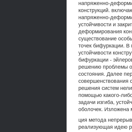
напряженно-деформир
конструкций. включа
напряженно-деформир
устойчивости и закри
деформирования конс
существование особых
точек бифуркации. В
устойчивости констру
бифуркации - эйлеро
решению проблемы о
состояния. Далее пе
совершенствования 
решения систем нели
помощью какого-либо
задачи изгиба, устой
оболочек. Изложена
ция метода непрерыв
реализующая идею ра