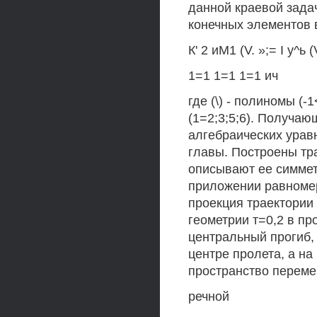
данной краевой зада
конечных элементов 
К' 2 иМ1 (V. »;= I у^ь (
1=1 1=1 1=1 ич
где (\) - полиномы (-
(1=2;3;5;6). Получаю
алгебраических ура
главы. Построены тр
описывают ее симме
приложении равномер
проекция траектории
геометрии т=0,2 в пр
центральный прогиб, 
центре пролета, а на 
пространство переме
речной