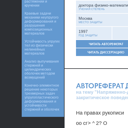
растяжении и
доктора физико-математи
кручении
УЧЕНАЯ СТЕПЕНЬ
Краевые задачи
механики неупругого
Москва
деформирования и
МЕСТО ЗАЩИТЫ
разрушения
композиционных
1997
материалов
ГОД ЗАЩИТЫ
Устойчивость упругих
ЧИТАТЬ АВТОРЕФЕРАТ
тел из физически
нелинейных
ЧИТАТЬ ДИССЕРТАЦИЮ
материалов
Анализ выпучивания
стержней и
цилиндрических
оболочек методом
возмущений
АВТОРЕФЕРАТ
Конечно-элементное
решение некоторых
на тему "Напряженно-
трехмерных задач
закритическое поведе
упругопластического
деформирования и
устойчивости
стержней и оболочек
На правах рукописи
оо сг> ^ 2? О