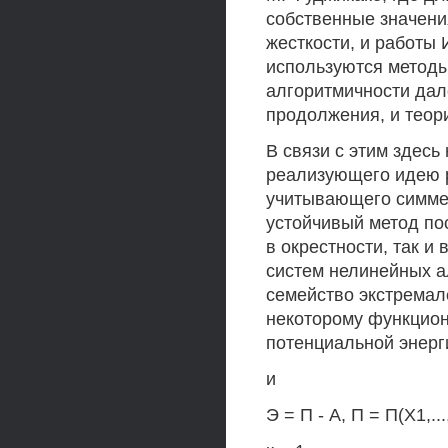
собственные значени
жесткости, и работы 
используются методы
алгоритмичности дал
продолжения, и теори
В связи с этим здес
реализующего идею 
учитывающего симмет
устойчивый метод по
в окрестности, так и
систем нелинейных а
семейство экстрема
некоторому функцион
потенциальной энерг
и
Э = П - А, П = П(Х1,...,