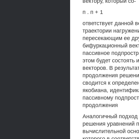
вектору, который со-
п . п + 1
ответствует данной в
траектории нагружен
пересекающим ее др
бифуркационный вект
пассивное подпростр
этом будет состоять
векторов. В результа
продолжения решения
сводится к определе
якобиана, идентифик
пассивному подпрост
продолжения
Аналогичный подход 
решения уравнений п
вычислительной осно
которого в соответст