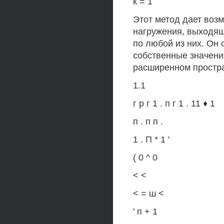
к = 1
Этот метод дает возм
нагружения, выходящ
по любой из них. Он 
собственные значени
расширенном простр
1.1
г р г 1 . п г 1 . 11 ♦ 1
п . п п .
1 . П * 1 '
( 0 ^ 0
< <
< = ш <
' п + 1