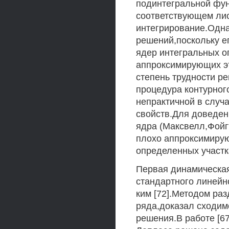
подинтегральной фун
соответствующем лис
интегрирование.Одна
решений,поскольку е
ядер интегральных 
аппроксимирующих э
степень трудности р
процедура контурног
непрактичной в случ
свойств.Для доведен
ядра (Максвелл,Фойг
плохо аппроксимиру
определенных участ
Первая динамическая
стандартного линейн
ким [72].Методом ра
ряда,доказал сходим
решения.В работе [6