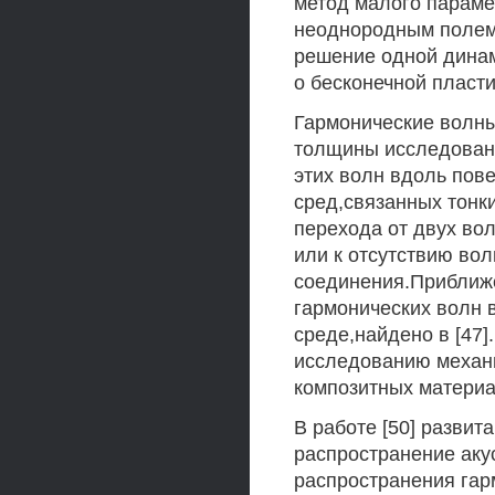
метод малого параме
неоднородным полем 
решение одной динам
о бесконечной пласт
Гармонические волны
толщины исследованы
этих волн вдоль пов
сред,связанных тонк
перехода от двух во
или к отсутствию вол
соединения.Приближ
гармонических волн 
среде,найдено в [47
исследованию механ
композитных материа
В работе [50] развит
распространение аку
распространения гар