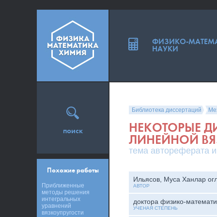
ФИЗИКО-МАТЕМ
НАУКИ
Библиотека диссертаций
Ме
НЕКОТОРЫЕ Д
поиск
ЛИНЕЙНОЙ ВЯ
тема автореферата и
Похожие работы
Ильясов, Муса Ханлар ог
Приближенные
АВТОР
методы решения
интегральных
доктора физико-математи
уравнений
УЧЕНАЯ СТЕПЕНЬ
вязкоупругости