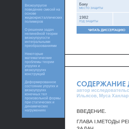
Баку
Вязкоупругое
МЕСТО ЗАЩИТЫ
поведение смесей на
основе
1982
жидкокристаллических
полимеров
ГОД ЗАЩИТЫ
О решении задач
ЧИТАТЬ ДИССЕРТАЦИЮ
нелинейной теории
вязкоупругости
интегральными
преобразованиями
Некоторые
математические
проблемы теории
упругих и
вязкоупругих
конструкций
СОДЕРЖАНИЕ 
Деформированное
состояние упругих и
автор исследовательс
вязкоупругих
конечных тел
Ильясов, Муса Ханлар
произвольной формы
при статических и
динамических
нагружениях
ВВЕДЕНИЕ.
ГЛАВА I.МЕТОДЫ 
ЗАДАЧ