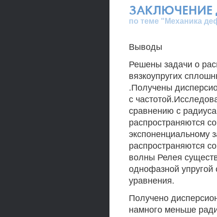
ЗАКЛЮЧЕНИЕ 
по теме "Механика де
Выводы
Решены задачи о рас
вязкоупругих сплошн
.Получены дисперси
с частотой.Исследов
сравнению с радиус
распространяются со
экспоненциальному з
распространяются со
волны Релея существ
однофазной упругой 
уравнения.
Получено дисперсион
намного меньше рад