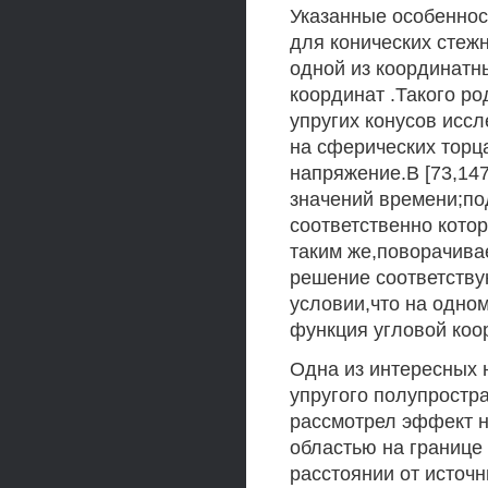
Указанные особеннос
для конических стежн
одной из координатн
координат .Такого р
упругих конусов иссл
на сферических торца
напряжение.В [73,14
значений времени;п
соответственно кото
таким же,поворачивае
решение соответству
условии,что на одно
функция угловой коо
Одна из интересных 
упругого полупростр
рассмотрел эффект н
областью на границе 
расстоянии от источ