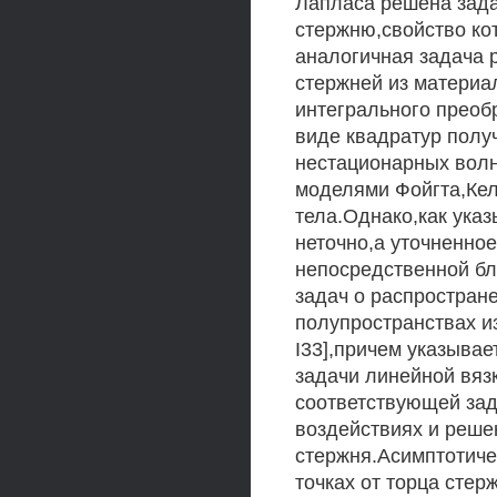
Лапласа решена зада
стержню,свойство ко
аналогичная задача 
стержней из материа
интегрального преоб
виде квадратур полу
нестационарных волн
моделями Фойгта,Кел
тела.Однако,как указ
неточно,а уточненное
непосредственной бл
задач о распростран
полупространствах и
I33],причем указыва
задачи линейной вяз
соответствующей зад
воздействиях и реше
стержня.Асимптотич
точках от торца сте