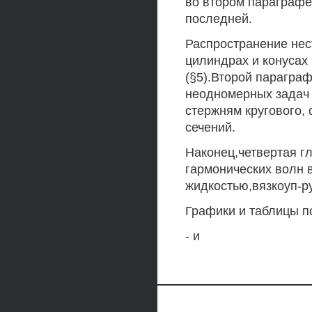
во втором параграфе 
последней.
Распространение нес
цилиндрах и конусах
(§5).Второй парагра
неодномерных задач 
стержням кругового,
сечений.
Наконец,четвертая г
гармонических волн 
жидкостью,вязкоуп-р
Графики и таблицы п
- и