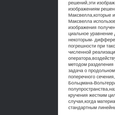
решений,эти изображ
изображениям решени
Максвелла,которые 
Максвелла использов
изображения получен
циальное уравнение 
некоторым- диффере
погрешности при так
численной реализаци
оператора,воздейств
методом разделения 
задача о продольном
поперечного сечения
Больцмана-Вольтерра
полупространства,на
кручения жестким ци
случая,когда матери
стандартным линейн