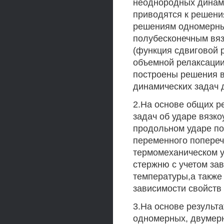
неоднородных динами
приводятся к решени
решениям одномерных
полубесконечным вяз
(функция сдвиговой 
объемной релаксации
построены решения 
динамических задач 
2.На основе общих 
задач об ударе вязко
продольном ударе п
переменного попереч
термомеханическом у
стержню с учетом за
температуры,а также
зависимости свойств
3.На основе результ
одномерных, двумерн