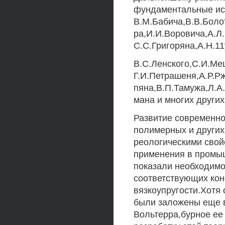
фундаментальные ис
В.М.Бабича,В.В.Боло
ра,И.И.Воровича,А.Л
С.С.Григоряна,А.Н.11
B.C.Ленского,С.И.Ме
Г.И.Петрашеня,А.Р.Р
пяна,В.П.Тамужа,Л.А
мана и многих других
Развитие современно
полимерных и других
реологическими свой
применения в промы
показали необходимо
соответствующих кон
вязкоупругости.Хотя
были заложены еще в
Вольтерра,бурное ее