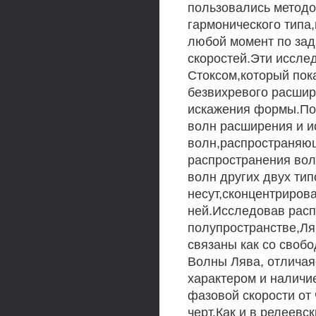
пользовались методо
гармонического тип
любой момент по за
скоростей.Эти иссле
Стоксом,который пока
безвихревого расшир
искажения формы.Поз
волн расширения и и
волн,распространяющ
распространения вол
волн других двух тип
несут,сконцентрирова
ней.Исследовав расп
полупространстве,Ля
связаны как со свобо
Волны Лява, отличая
характером и наличи
фазовой скорости от
черт.Как и в релеевс