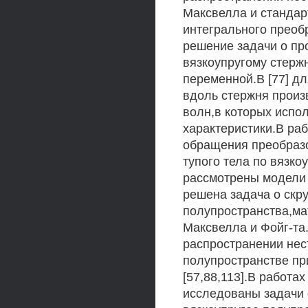
Максвелла и стандарт
интегрального преоб
решение задачи о пр
вязкоупругому стерж
переменной.В [77] д
вдоль стержня произ
волн,в которых испо
характеристики.В ра
обращения преобразо
тупого тела по вязк
рассмотрены модели М
решена задача о скр
полупространства,ма
Максвелла и Фойг-та
распространении нес
полупространстве пр
[57,88,113].В работа
исследованы задачи 