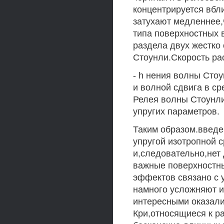
концентрируется вбл
затухают медленнее,
типа поверхностных 
раздела двух жестко
Стоунли.Скорость ра
- h нения волны Сто
и волной сдвига в с
Релея волны Стоунли
упругих параметров.
Таким образом.введе
упругой изотропной с
и,следовательно,нет
важные поверхностн
эффектов связано с 
намного усложняют и
интересными оказали
Кри,относящиеся к р