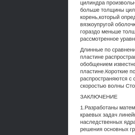
цилиндра произвольн
больше толщины цили
корень,который опре
вязкоупругой оболоч
гораздо меньше толщ
рассмотренное уравн
Длинные по сравнен
пластине распростра
обобщением известно
пластине.Короткие п
распространяются с 
скоростью волны Сто
ЗАКЛЮЧЕНИЕ
1.Разработаны мате
краевых задач линей
наследственных ядр
решения основных гр