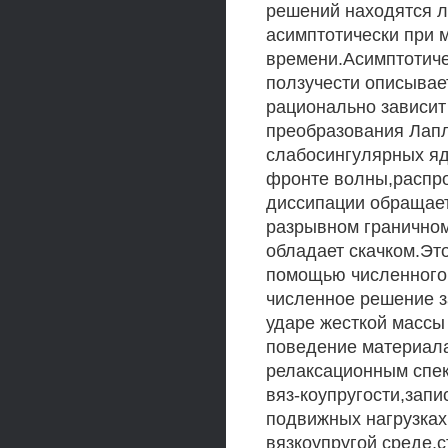
решений находятся л
асимптотически при 
времени.Асимптотиче
ползучести описывае
рационально зависит
преобразования Лап
слабосингулярных яд
фронте волны,распр
диссипации обращает
разрывном граничном
обладает скачком.Это
помощью численного 
численное решение з
ударе жесткой массы
поведение материал
релаксационным спе
вяз-коупругости,зап
подвижных нагрузках
вязкоупругой среде,