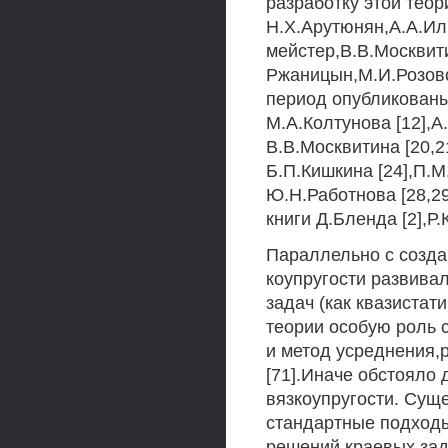
разработку этой тео
Н.X.Арутюнян,А.А.И
мейстер,В.В.Москвит
Ржаницын,М.И.Розовс
период опубликованы
М.А.Колтунова [12],А
В.В.Москвитина [20,
Б.П.Кишкина [24],П.М
Ю.Н.Работнова [28,29
книги Д.Бленда [2],Р.
Параллельно с созда
коупругости развива
задач (как квазистат
теории особую роль 
и метод усреднения,
[71].Иначе обстояло
вязкоупругости. Сущ
стандартные подходы
решений краевых зад