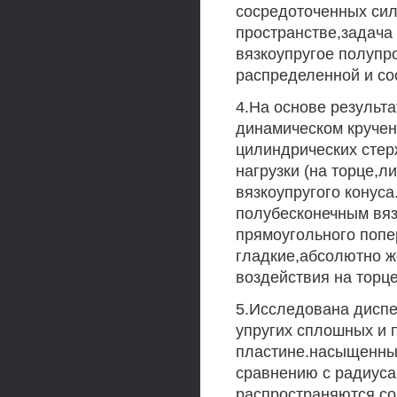
сосредоточенных сил
пространстве,задача
вязкоупругое полупр
распределенной и сос
4.На основе результа
динамическом кручен
цилиндрических стер
нагрузки (на торце,л
вязкоупругого конус
полубесконечным вяз
прямоугольного попе
гладкие,абсолютно 
воздействия на торце
5.Исследована диспе
упругих сплошных и 
пластине.насыщенных
сравнению с радиус
распространяются со