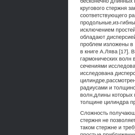
бесконечно длинных 
кругового стержня за
соответствующего ра
продольные,из-гибны
исключением просте
обладают дисперсией
проблем изложены в м
в книге А.Лява [17]
гармонических волн 
сечениями исследова
исследована дисперс
цилиндре,рассмотрен
радиусами и толщино
волн,длины которых 
толщине цилиндра п
Сложность получающ
стержня не позволяе
таком стержне и треб
простые приближенн