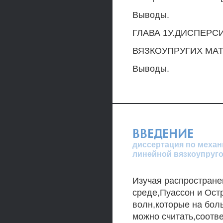
Выводы.
ГЛАВА 1У.ДИСПЕРС
ВЯЗКОУПРУГИХ МАТ
Выводы.
ВВЕДЕНИЕ
диссертация по механ
линейной вязкоупруго
Изучая распростране
среде,Пуассон и Ост
волн,которые на бол
можно считать,соотв