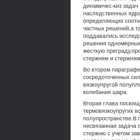
динамичес-киз задач
наследственных ядр
определяющих соотно
частных решений,а т
поддавались исслед
решения одномерных 
жесткую преграду,пр
стержням и стержням
Во втором параграфе
сосредоточенных сил
вязкоупругой полупл
колебания шара.
Вторая глава посвя
термовязкоупругих в
полупространстве.В 
несвязанная задача 
стержню с учетом за