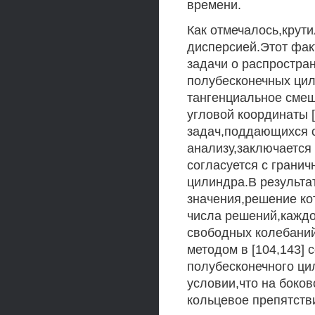
времени.
Как отмечалось,крут
дисперсией.Этот фак
задачи о распростра
полубесконечных цил
тангенциальное смещ
угловой координаты [
задач,поддающихся 
анализу,заключается
согласуется с грани
цилиндра.В результа
значения,решение ко
числа решений,каждо
свободных колебаний
методом в [104,143]
полубесконечного ци
условии,что на боко
кольцевое препятств