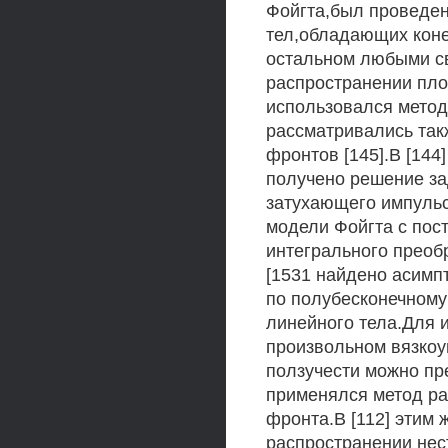
Фойгта,был проведен
тел,обладающих коне
остальном любыми с
распространении пло
использовался метод
рассматривались та
фронтов [145].В [14
получено решение за
затухающего импульс
модели Фойгта с по
интегрального преоб
[1531 найдено асимп
по полубесконечному
линейного тела.Для 
произвольном вязкоу
ползучести можно пре
применялся метод ра
фронта.В [112] этим
распространении нес