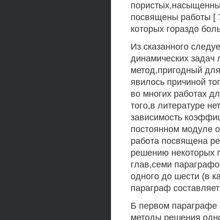
пористых,насыщенны
посвящены работы [ 
которых гораздо бол
Из сказанного следу
динамических задач 
метод,пригодный для
явилось причиной тог
во многих работах д
того,в литературе не
зависимость коэффиц
постоянном модуле о
работа посвящена ре
решению некоторых п
глав,семи параграф
одного до шести (в к
параграф составляет
Б первом параграфе 
методы решения одн