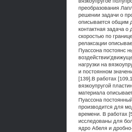
вязкоупругое полуп
преобразования Лапла
решении задачи о пр
описывается общим 
контактная задача о
скоростью по границе
релаксации описывае
Пуассона постоянс н
воздействии'движуще
нагрузки на вязкоуп
и постоянном значен
[139].В работах [109
вязкоупругой пластин
материала описывае
Пуассона постоянны
производится для мо
времени. В работах [
исследованы для бол
ядро Абеля и дробно