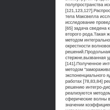
полупространства и
[121,123,127].Распро
тела Максвелла иссле
исследование провед
[65] задача сведена
второго рода.Такая ж
методом интегрально
окрестности волново
решений.Продольная
стержне,вызванная у
[141].Полученное и
методом "заморажив
экспоненциального я
работах [78,83,84] р
решению интегро-ди
реализуются методом
сферические волны в
значении коэффициен