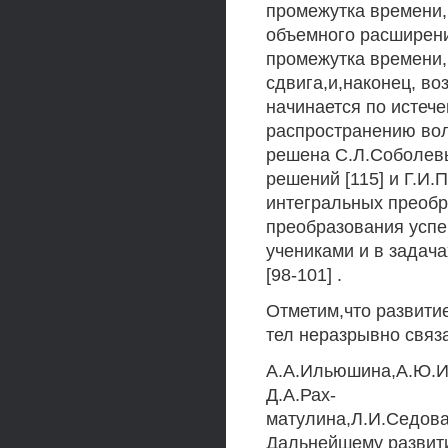
промежутка времени,
объемного расширени
промежутка времени
сдвига,и,наконец, в
начинается по истеч
распространению вол
решена С.Л.Соболев
решений [115] и Г.И.
интегральных преобр
преобразования успе
учениками и в задач
[98-101] .
Отметим,что развити
тел неразрывно связ
A.А.Ильюшина,А.Ю.И
Д.А.Рах-
матулина,Л.И.Седова
Дальнейшему развити