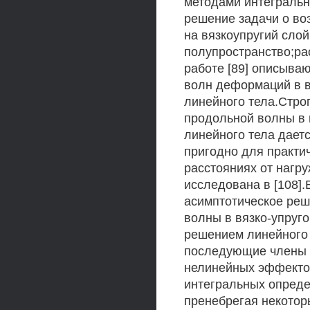
методами интегральн
решение задачи о во
на вязкоупругий сло
полупространство;ра
работе [89] описыва
волн деформаций в в
линейного тела.Стро
продольной волны в 
линейного тела даетс
пригодно для практи
расстояниях от нагр
исследована в [108].
асимптотическое реш
волны в вязко-упруг
решением линейного 
последующие члены о
нелинейных эффектов
интегральных опред
пренебрегая некотор