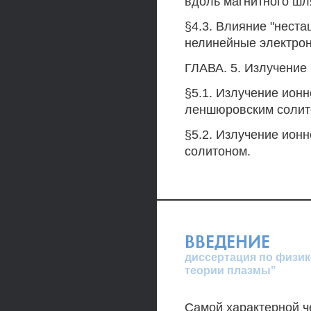
вдоль магнитного шл
§4.3. Влияние "нест
нелинейные электро
ГЛАВА. 5. Излучение
§5.1. Излучение ион
леншюровским солит
§5.2. Излучение ион
солитоном.
ВВЕДЕНИЕ
диссертация по физик
теории плазмы"
Самой характерной ч