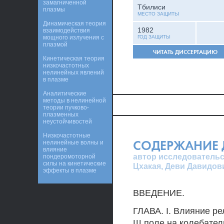
замагниченной
Тбилиси
плазмы
МЕСТО ЗАЩИТЫ
Динамическая теория
1982
взаимодействия
мощного излучения с
ГОД ЗАЩИТЫ
плазмой
ЧИТАТЬ ДИССЕРТАЦИЮ
Кинетическая теория
низкочастотных
нелинейных явлений
в плазме
Аналитические
методы в нелинейной
теории пучково-
плазменных
неустойчивостей
Низкочастотные
СОДЕРЖАНИЕ 
нелинейные волны и
влияние
автор исследовательс
пондеромоторной
силы на кинетические
Цхакая, Деви Давидов
эффекты в плазме
ВВЕДЕНИЕ.
ГЛАВА. I. Влияние р
Ш поле на колебател