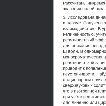
Рассчитаны инкремен
значения полей накач
3. Исследована дина
в плазме. Получена 
взаимодействие. В у
нелинейностью, учит
релятивистский эффе
для описания поведе
Ш волн. В одномерно
монохроматических Ш
релятивистской завис
приводит к появлени
неустойчивости. Най
стационарном случае
сверхзвуковых солит
что в изотропной пл
цри учёте релятивист
для линейно или цир