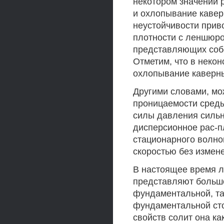
некотором значении 
и охлопывание кавер
неустойчивости прив
плотности с леншюро
представляющих собо
Отметим, что в неко
охлопывание каверны
Другими словами, мо
проницаемости среды
силы давления силь
дисперсионное рас-п
стационарного волно
скоростью без измен
В настоящее время л
представляют большо
фундаментальной, так
фундаментальной сто
свойств солит она к