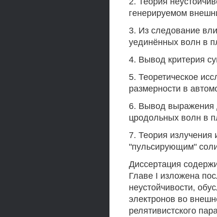
2. Теория неустойчи
генерируемом внешни
3. Из следование вл
уединённых волн в п
4. Вывод критерия с
5. Теоретическое ис
размерности в автом
6. Вывод выражения 
цродольных волн в п
7. Теория излучения
"пульсирующим" сол
Диссертация содержи
Главе I изложена по
неустойчивости, обу
электронов во внешн
релятивистского пар