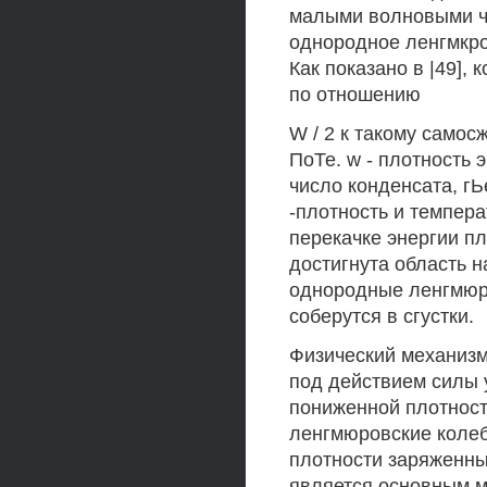
малыми волновыми ч
однородное ленгмкро
Как показано в |49],
по отношению
W / 2 к такому самосж
ПоТе. w - плотность 
число конденсата, гЬ
-плотность и темпер
перекачке энергии пл
достигнута область н
однородные ленгмюро
соберутся в сгустки.
Физический механизм
под действием силы 
пониженной плотность
ленгмюровские колеб
плотности заряженны
является основным м