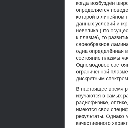
когда возбуздён шир
определяется поведе
которой в линейном 
данных условий инкр
невелика (что осуще
к плазме), то развит
своеобразное ламина
одна определённая в
состояние плазмы ч
Оцномодовое состоян
ограниченной плазме
дискретным спектром
В настоящее время 
изучаются в самых р
радиофизике, оптике,
имеются свои специф
результаты. Однако 
качественного харак