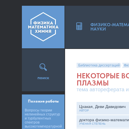
ФИЗИКО-МАТЕМ
НАУКИ
Библиотека диссертаций
Фи
НЕКОТОРЫЕ В
поиск
ПЛАЗМЫ
тема автореферата и
Похожие работы
Цхакая, Деви Давидович
Вопросы теории
АВТОР
нелинейных структур
и турбулентных
доктора физико-математи
спектров
УЧЕНАЯ СТЕПЕНЬ
высокотемпературной