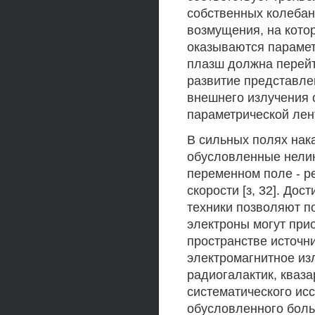
собственных колебани
возмущения, на кото
оказываются парамет
плазш должна перейт
развитие представле
внешнего излучения 
параметрической лент
В сильных полях нак
обусловленные нелин
переменном поле - р
скорости [з, 32]. До
техники позволяют п
электроны могут при
пространстве источн
электромагнитное изл
радиогалактик, кваза
систематического ис
обусловленного боль