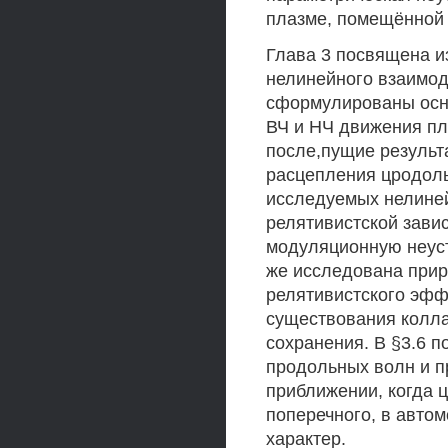
плазме, помещённой 
Глава 3 посвящена и
нелинейного взаимод
сформулированы осн
ВЧ и НЧ движения пл
после,пущие результ
расцепления цродоль
исследуемых нелиней
релятивистской завис
модуляционную неуст
же исследована прир
релятивистского эффе
существования колла
сохранения. В §3.6 
продольных волн и пр
приближении, когда 
поперечного, в авто
характер.