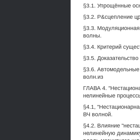
§3.1. Упрощённые ос
§3.2. Р&сцепление ц
§3.3. Модуляционная
волны.
§3.4. Критерий суще
§3.5. Доказательство 
§3.6. Автомодельны
волн.из
ГЛАВА 4. "Нестацион
нелинейные процессы
§4.1, "Нестационарн
ВЧ волной.
§4.2. Влияние "нест
нелинейную динамик