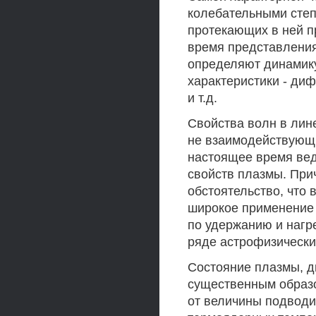
колебательными степ
протекающих в ней п
время представлени
определяют динамику
характеристики - ди
и т.д.
Свойства волн в лин
не взаимодействующим
настоящее время ве
свойств плазмы. Прич
обстоятельство, что
широкое применение 
по удержанию и нагр
ряде астрофизических 
Состояние плазмы, д
существенным образо
от величины подводи