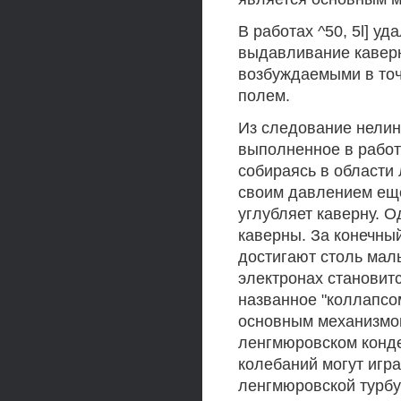
В работах ^50, 5l] у
выдавливание кавер
возбуждаемыми в точ
полем.
Из следование нелин
выполненное в работе
собираясь в области
своим давлением ещ
углубляет каверну. 
каверны. За конечны
достигают столь мал
электронах становит
названное "коллапсо
основным механизмом
ленгмюровском конд
колебаний могут игр
ленгмюровской турбу