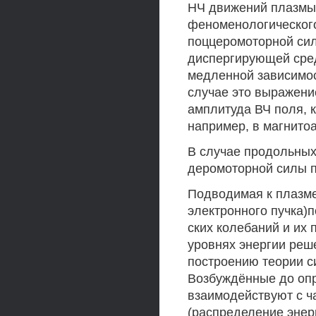
НЧ движений плазмы.
феноменологическог
поццеромоторной сил
диспергирующей сред
медленной зависимос
случае это выражени
амплитуда ВЧ поля, 
например, в магнитоа
В случае продольных
деромоторной силы по
Подводимая к плазме
электронного пучка)
ских колебаний и их
уровнях энергии реш
построению теории с
Возбуждённые до оп
взаимодействуют с ч
(распределение энер