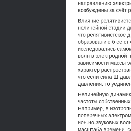
направлению электри
возбуждены за счёт 
Влияние релятивистс
нелинейной стадии ди
что релятивистское 
образованию б ее ст о
исследовались само
волн в электродной п
зависимости массы э
характер распростра
что если сила Ш дав
давления, то уединё
Нелинейную динамику
частоты собственных
Например, в изотроп
поперечных электром
ион-но-звуковых вол
масштаба времени, 