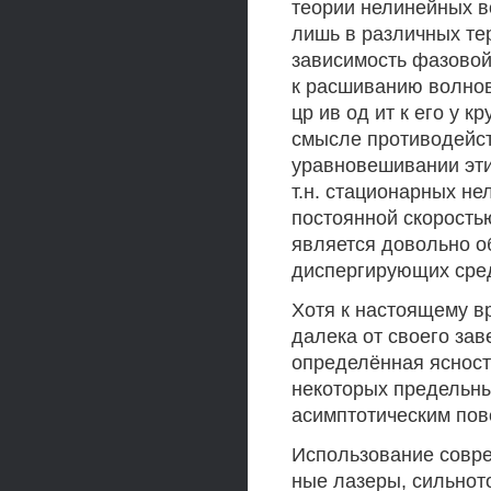
теории нелинейных в
лишь в различных тер
зависимость фазовой
к расшиванию волнов
цр ив од ит к его у 
смысле противодейст
уравновешивании эт
т.н. стационарных н
постоянной скорость
является довольно о
диспергирующих сре
Хотя к настоящему в
далека от своего зав
определённая ясност
некоторых предельны
асимптотическим пове
Использование совре
ные лазеры, сильнот