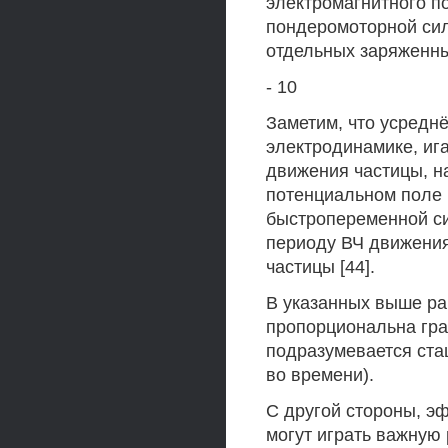
электромагнитного по
пондеромоторной си
отдельных заряженны
- 10
Заметим, что усредн
электродинамике, иг
движения частицы, н
потенциальном поле 
быстропеременной си
периоду ВЧ движени
частицы [44].
В указанных выше ра
пропорциональна гра
подразумевается ста
во времени).
С другой стороны, э
могут играть важную