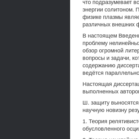
что подразумевает в
энергии солитоном. 
физике плазмы являе
различных внешних ф
В настоящем Введени
проблему нелинейных
обзор огромной лите
вопросы и задачи, к
содержанию диссерта
ведётся параллельно
Настоящая диссерта
выполненных автором
Ш. защиту выносятс
научную новизну рез
1. Теория релятивист
обусловленного осци