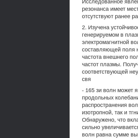
Исследованное явлен
резонанса имеет мест
отсутствуют ранее р
2. Изучена устойчив
генерируемом в плаз
электромагнитной во
составляющей поля н
частота внешнего по
частот плазмы. Полу
соответствующей не
свя
- 165 зи волн может 
продольных колебани
распространения вол
изотропной, так и тг
Обнаружено, что вкл
сильно увеличивается
волн равна сумме вы