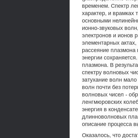
временем. Спектр ле
характер, и врамках
основными нелинейн
ионно-звуковых волн,
электронов и ионов 
элементарных актах,
рассеяние плазмона п
энергии сохраняется
плазмона. В результ
спектру волновых чи
затухание волн мало 
волн почти без поте
волновых чисел - обр
ленгмюровских колеб
энергия в конденсате
длинноволновых плаз
описание процесса в
Оказалось, что дост