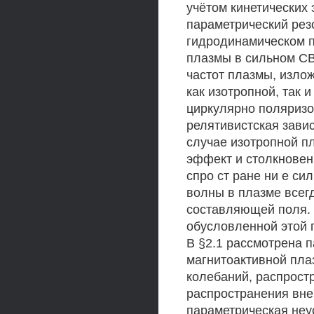
учётом кинетических
параметрический рез
гидродинамическом 
плазмы в сильном СВ
частот плазмы, излож
как изотропной, так 
циркулярно поляризо
релятивистская завис
случае изотропной п
эффект и столкновен
спро ст ране ни е с
волны в плазме всег
составляющей поля. 
обусловленной этой 
В §2.1 рассмотрена 
магнитоактивной пла
колебаний, распрос
распространения вне
параметрическая неу