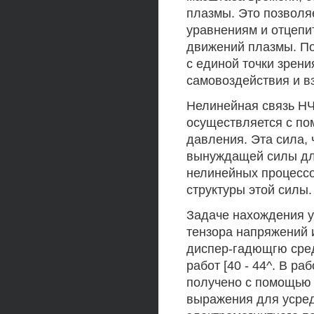
плазмы. Это позволя
уравнениям и отцепит
движений плазмы. П
с единой точки зрен
самовоздействия и в
Нелинейная связь Н
осуществляется с п
давления. Эта сила,
вынуждащей силы для
нелинейных процессо
структуры этой силы.
Задаче нахождения 
тензора напряжений 
диспер-гадющгю сред
работ [40 - 44^. В р
получено с помощью
выражения для усред