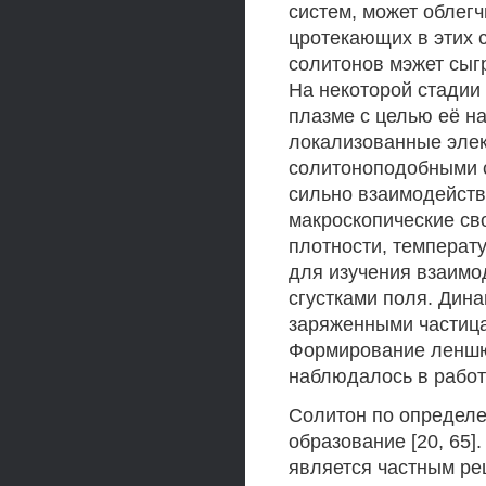
систем, может облег
цротекающих в этих с
солитонов мэжет сыг
На некоторой стадии
плазме с целью её н
локализованные элек
солитоноподобными с
сильно взаимодейство
макроскопические св
плотности, температ
для изучения взаимо
сгустками поля. Дина
заряженными частица
Формирование леншю
наблюдалось в работах
Солитон по определе
образование [20, 65
является частным р