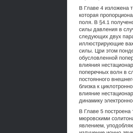
В Главе 4 изложена 
которая пропорциона
поля. В §4.1 получе
силы давления в слу
следующих двух пара
иллюстрирующие важ
силы. Цри этом понд
обусловленной попер
влияния нестационар
поперечных волн в с
постоянного внешнег
близка к циклотронно
влияние нестациона
динамику электронно
В Главе 5 построена 
мюровскими солитон
явлением, уподобляю
излучение ионно-зву