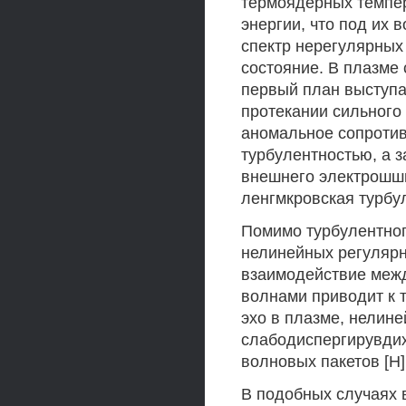
термоядерных темпер
энергии, что под их
спектр нерегулярных
состояние. В плазме
первый план выступаю
протекании сильного 
аномальное сопротив
турбулентностью, а з
внешнего электрошши
ленгмкровская турбу
Помимо турбулентног
нелинейных регулярн
взаимодействие межд
волнами приводит к 
эхо в плазме, нелин
слабодиспергирувдих
волновых пакетов [Н]
В подобных случаях в