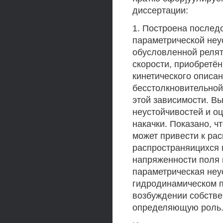
диссертации:
1. Построена послед
параметрической неу
обусловленной релят
скорости, приобретё
кинетического описа
бесстолкновительной
этой зависимости. В
неустойчивостей и о
накачки. Показано, ч
может привести к ра
распространяицихся 
напряженности поля 
параметрическая неу
гидродинамическом п
возбуждении собстве
определяющую роль