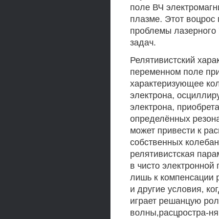
поле ВЧ электромагн
плазме. Этот воцрос 
проблемы лазерного 
задач.
Релятивистский хара
переменном поле при
характеризующее кол
электрона, осциллиру
электрона, приобрет
определённых резон
может привести к рас
собственных колебани
релятивистская пара
в чисто электронной 
лишь к компенсации 
и другие условия, к
играет решанцую рол
волны,расцростра-н