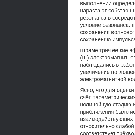
выполнении оцределё
нарастают собственн
резонанса в сосредо
условие резонанса, п
сохранения волновог
сохранению импульса
Шраме трич ее кие э
(Ш) электромагнитно
наблюдались в работ
увеличение поглоще
электромагнитной во
Ясно, что для оценк
счёт параметрически
нелинейную стадию и
приближения было и
взаимодействующих во
относительно слабой
соответствует трёхво