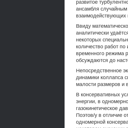
развитое турбулентн
ансамбля случайным
взаимодействующих м
Ввиду математическ
аналитически удаётс
некоторых специальны
количество работ по
временного режима р
обсуждаются до насто
Непосредственное эк
динамики коллапса с
малости размеров и 
В консервативных усл
энергии, в одномерн
газокинетическое да
Поэтов/у в отличие 
одномерной консерва