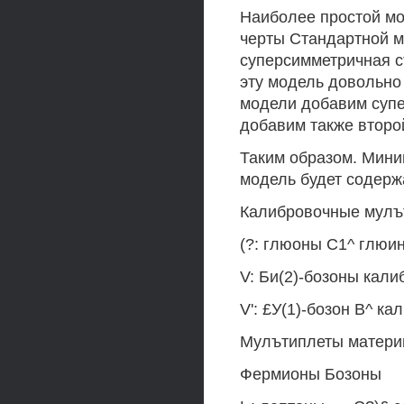
Наиболее простой м
черты Стандартной 
суперсимметричная ст
эту модель довольно
модели добавим супе
добавим также второ
Таким образом. Мини
модель будет содерж
Калибровочные мулъ
(?: глюоны С1^ глюино
V: Би(2)-бозоны калиб
V': £У(1)-бозон В^ ка
Мулътиплеты матери
Фермионы Бозоны