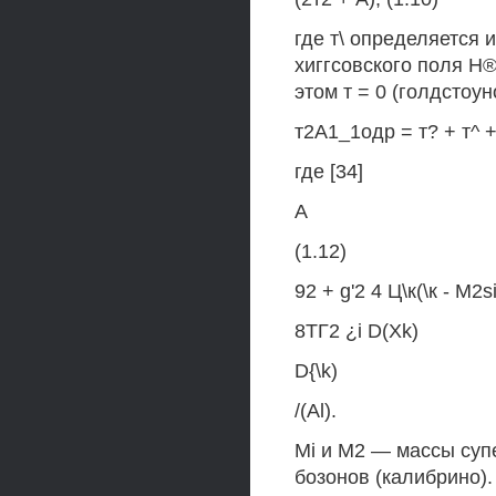
где т\ определяется 
хиггсовского поля Н
этом т = 0 (голдстоун
т2А1_1одр = т? + т^ + 
где [34]
А
(1.12)
92 + g'2 4 Ц\к(\к - М2
8ТГ2 ¿i D(Xk)
D{\k)
/(Al).
Mi и M2 — массы суп
бозонов (калибрино)