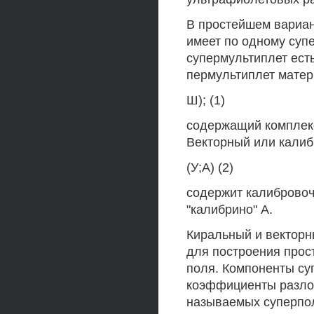
В простейшем вариант
имеет по одному суп
супермультиплет ест
пермультиплет матер
Ш); (1)
содержащий комплекс
Векторный или кали
(У;А) (2)
содержит калибровоч
"калибрино" А.
Киральный и векторн
для построения прос
поля. Компоненты суп
коэффициенты разлож
называемых суперпол