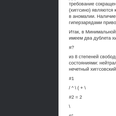
требование сокращен
(хиггсино) являются
в аномалии. Наличие
гиперзарядами приво
Итак, в Минимальной
имеем два дублета х
я?
из 8 степеней свобо
состояниями: нейтра
нечетный хиггсовски
#1
/ ^ \ ( + \
#2 = 2
\
я°