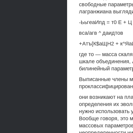
свободные параметры
лагранжиана выгляд
-ЬьгеаИпд = т0 Е + Ц 
вса/агв ^ даидтов
+Атъ{К$аЩН2 + к^Яа
где то — масса скаля
шкале объединения, 
билинейный параметр
Выписанные члены м
проклассифицированы
они возникают на пл
определения их эвол
нужно использовать 
Вообще говоря, это 
массовых параметров 
неопределенности ни