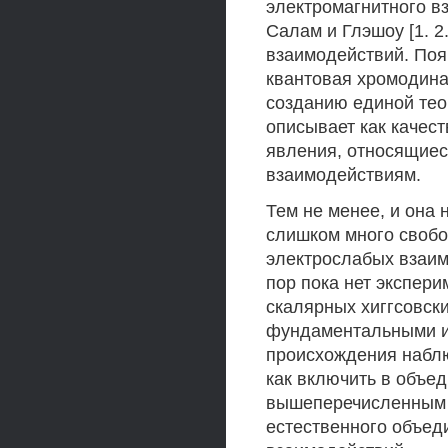
электромагнитного вз
Салам и Глэшоу [1. 
взаимодействий. Поя
квантовая хромодина
созданию единой тео
описывает как качест
явления, относящиес
взаимодействиям.
Тем не менее, и она 
слишком много свобо
электрослабых взаим
пор пока нет экспер
скалярных хиггсовски
фундаментальными ил
происхождения наблю
как включить в объе
вышеперечисленным н
естественного объед