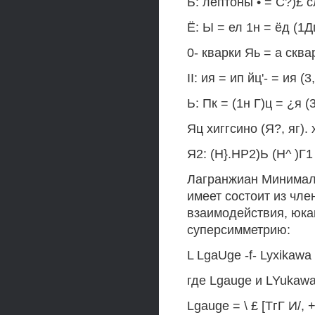
Ь: лептоны • = С?)£ с
Ё: Ы = ел 1н = ёд (1Д
0- кварки Яь = а сква
II: ия = ип йц'- = ия (3
Ь: Пк = (1н Г)ц = ¿я (3
Яц хиггсино (Я?, яг). х
Я2: (Н}.НР2)Ь (Н^ )Г1 
Лагранжиан Минимал
имеет состоит из чл
взаимодействия, юка
суперсимметрию:
L LgaUge -f- Lyxikawa 
где Lgauge и LYukaw
Lgauge = \ £ [ТгГ И/, 