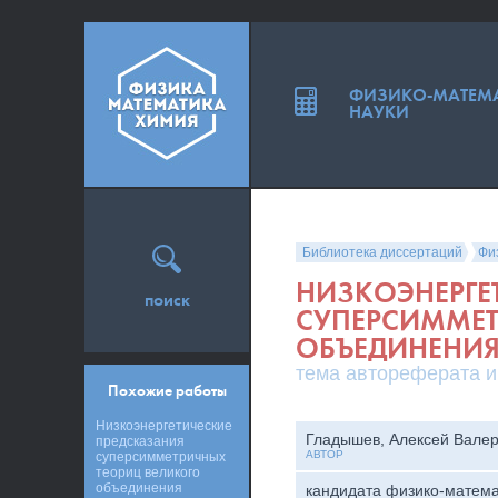
ФИЗИКО-МАТЕМ
НАУКИ
Библиотека диссертаций
Фи
НИЗКОЭНЕРГЕ
поиск
СУПЕРСИММЕТ
ОБЪЕДИНЕНИ
тема автореферата и
Похожие работы
Низкоэнергетические
Гладышев, Алексей Вале
предсказания
АВТОР
суперсимметричных
теориц великого
объединения
кандидата физико-матема