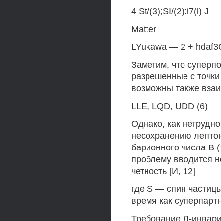
4 St/(3);SI/(2):i7(l) J
Matter
LYukawa — 2 + hdaf3Q
Заметим, что суперпо
разрешенные с точки
возможны также вза
LLE, LQD, UDD (6)
Однако, как нетрудно
несохранению лептон
барионного числа В (
проблему вводится н
четность [И, 12]
где S — спин частицы
время как суперпарт
Требование Л-инвариа