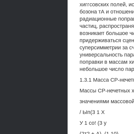
хиггсовских полей, и
бозона тА и отношени
радиационные поправк
частиц, распространя
возникает большое ч
придерживаться сцен
суперсимметрии за с
универсальность пар
поправки в массам хи
небольшое число пар
1.3.1 Масса СР-нечет
Массы СР-нечетных х
значениями массовой
/ Ып(3 1 Х
У 1 со! (3 у
(2т2 + А), (1.10)