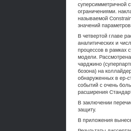
суперсимметричной с
ограничениями. накл
называемой Constrai
значений параметров
В четвертой главе р
аналитических и чис
процессов в рамках 
модели. Рассмотрена
чарджино (суперпартн
бозона) на коллайде
обнаруженных в ер-с
событий с очень бол
расширения Стандарт
В заключении перечи
защиту.
В приложения вынес
Результаты диссерта