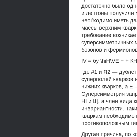
достаточно было одно
и лептоны получили 
необходимо иметь два
массы верхним кварк
требование возникае
суперсимметричных м
бозонов и фермионо
IV = бу \hiH\VE + + КН
где #1 и Я2 — дублет
суперполей кварков и
нижних кварков, а Е
Суперсимметрия запр
НI и Щ, а член вида
инвариантности. Так
кваркам необходимо в
противоположным ги
Другая причина, по к