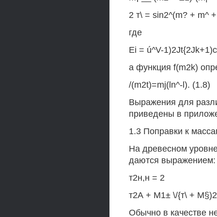
2 т\ = sin2^(m? + m^ + 
где
Ei = ú^V-1)2Jt{2Jk+1)c%
а функция f(m2k) опр
/(m2t)=mj(ln^-l). (1.8)
Выражения для разли
приведены в прилож
1.3 Поправки к масса
На древесном уровне
даются выражением:
т2н,н = 2
т2А + М1± \/{т\ + М§)2
Обычно в качестве н