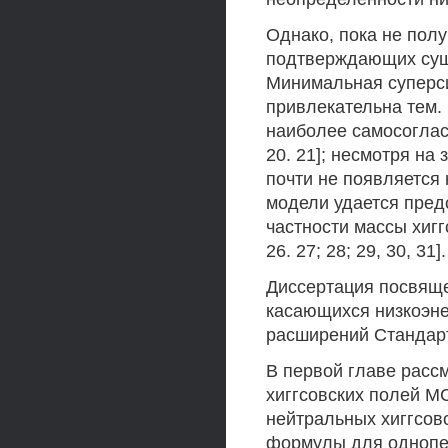
Однако, пока не пол
подтверждающих суще
Минимальная суперс
привлекательна тем. 
наиболее самосоглас
20. 21]; несмотря на
почти не появляется
модели удается пред
частности массы хиггс
26. 27; 28; 29, 30, 31].
Диссертация посвящ
касающихся низкоэне
расширений Стандарт
В первой главе расс
хиггсовских полей М
нейтральных хиггсов
формулы для однопе