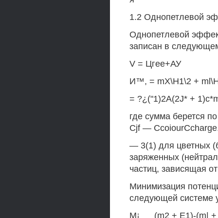
1.2 Однопетлевой э
Однопетлевой эффек
записан в следующем
V = Цгее+АУ
И™, = mX\H1\2 + ml\Ht
= ?¿("1)2A(2J* + 1)c*m
где сумма берется п
Cjf — CcoiourCcharge
— 3(1) для цветных (
заряженных (нейтраль
частиц, зависящая о
Минимизация потенциа
следующей системе 
M¡ __ (m2 + E1)-(m| + 