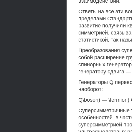
взаимодействий.
Ответы на все эти во
пределами Стандартн
развитие получили 
симметрией. связыва
статистикой, так назы
Преобразования суп
собой расширение гр
спинорных генератор
генератору сдвига —
Генераторы Q перево
наоборот:
Q\boson) — \fermion) Q
Суперсимметричные 
особенностей. в част
суперсимметрией про
ультрафиолетовых ра