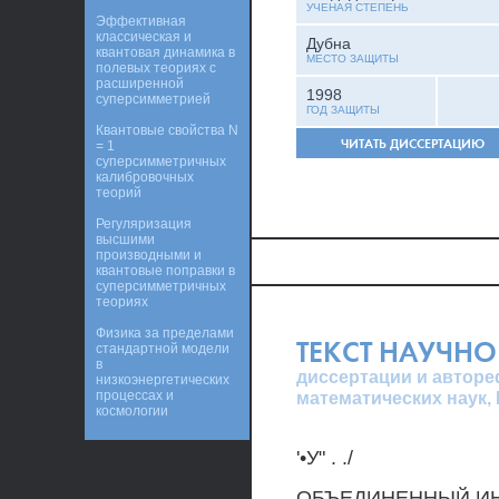
УЧЕНАЯ СТЕПЕНЬ
Эффективная
классическая и
Дубна
квантовая динамика в
МЕСТО ЗАЩИТЫ
полевых теориях с
расширенной
1998
суперсимметрией
ГОД ЗАЩИТЫ
Квантовые свойства N
ЧИТАТЬ ДИССЕРТАЦИЮ
= 1
суперсимметричных
калибровочных
теорий
Регуляризация
высшими
производными и
квантовые поправки в
суперсимметричных
теориях
Физика за пределами
ТЕКСТ НАУЧНО
стандартной модели
в
диссертации и авторе
низкоэнергетических
процессах и
математических наук,
космологии
'•У" . ./
ОБЪЕДИНЕННЫЙ ИН