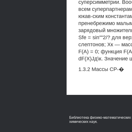
суперсимметрии. Воо
всем суперпартнерам
юкав-ским константа
пренебрежимо малыми,
зарядовый множитель 
Sfe = sin""2/? для ве
слептонов; Хк — мас
F(А) = 0; функция F(
dF(X)Jд\к. Значение
1.3.2 Массы CP-�
Библиотека физико-математических 
химических наук.