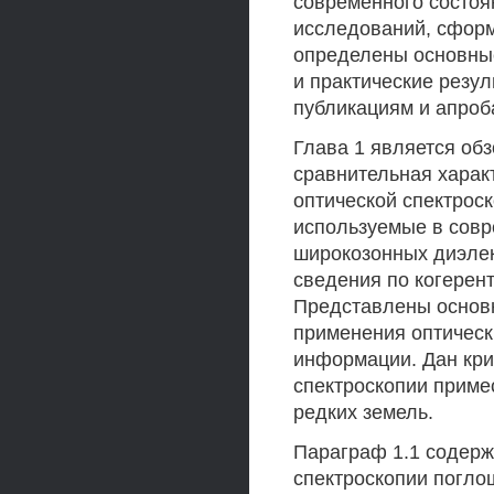
современного состоя
исследований, сформ
определены основны
и практические резу
публикациям и апроб
Глава 1 является об
сравнительная харак
оптической спектрос
используемые в совр
широкозонных диэле
сведения по когерен
Представлены основн
применения оптическ
информации. Дан кри
спектроскопии приме
редких земель.
Параграф 1.1 содерж
спектроскопии погло