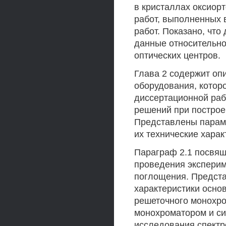
в кристаллах оксиор
работ, выполненных в
работ. Показано, чт
данные относительно
оптических центров.
Глава 2 содержит оп
оборудования, котор
диссертационной раб
решений при построе
Представлены парам
их технические харак
Параграф 2.1 посвящ
проведения эксперим
поглощения. Предста
характеристики основ
решеточного монохр
монохроматором и си
исследования спектр