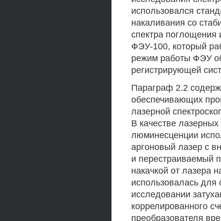
использовался станд
накаливания со стаб
спектра поглощения
ФЭУ-100, который ра
режим работы ФЭУ о
регистрирующей сист
Параграф 2.2 содерж
обеспечивающих пров
лазерной спектроско
В качестве лазерных
люминесценции испо
аргоновый лазер с в
и перестраиваемый по
накачкой от лазера 
использовалась для 
исследовании затух
коррелированного сч
преобразователя вр