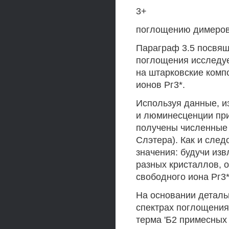
3+
поглощению димеров 
Параграф 3.5 посвящ
поглощения исследуе
на штарковские комп
ионов Рг3*.
Используя данные, и
и люминесценции при
получены численные 
Слэтера). Как и сле
значения: будучи из
разных кристаллов, 
свободного иона Рг3*
На основании деталь
спектрах поглощения 
терма 'Б2 примесных 