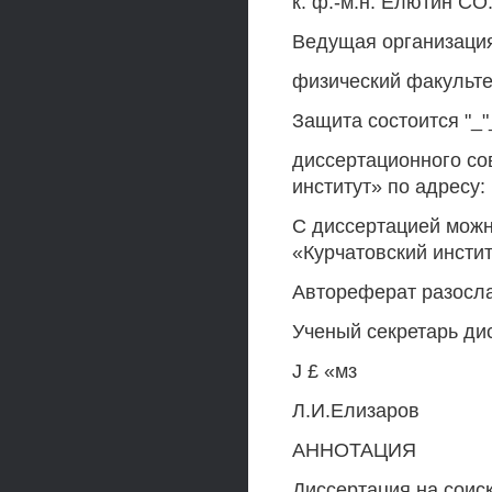
к. ф.-м.н. Елютин С
Ведущая организаци
физический факульт
Защита состоится "_"
диссертационного со
институт» по адресу: 
С диссертацией можн
«Курчатовский инсти
Автореферат разосла
Ученый секретарь дис
J £ «мз
Л.И.Елизаров
АННОТАЦИЯ
Диссертация на соис