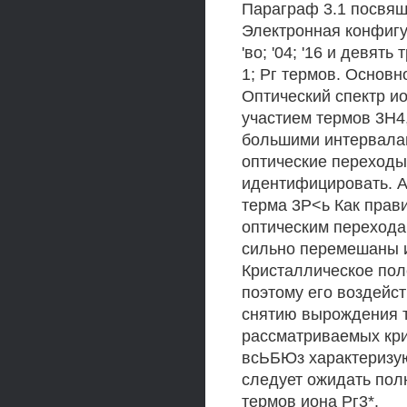
Параграф 3.1 посвящ
Электронная конфигу
'во; '04; '16 и девят
1; Рг термов. Основн
Оптический спектр и
участием термов 3Н4,
большими интервалам
оптические переходы
идентифицировать. А
терма 3Р<ь Как прав
оптическим перехода
сильно перемешаны и
Кристаллическое пол
поэтому его воздейс
снятию вырождения т
рассматриваемых кри
всЬБЮз характеризую
следует ожидать пол
термов иона Рг3*.