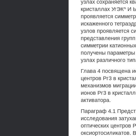
узлах сохраняется к
кристаллах УгЭК^ И 
проявляется симметри
искаженного тетраэд
узлов проявляется с
представления групп
симметрии катионных 
получены параметры 
узлах различного тип
Глава 4 посвящена и
центров Рг3 в крист
механизмов миграции
ионов Рг3 в кристал
активатора.
Параграф 4.1 Предст
исследования затух
оптических центров 
оксиортосиликатов. В