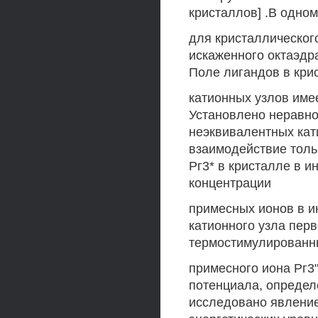
кристаллов] .В одном
для кристаллическог
искаженного октаэдра
Поле лигандов в кри
катионных узлов име
Установлено неравн
неэквивалентных кат
взаимодействие толь
Рг3* в кристалле в и
концентрации
примесных ионов в ин
катионного узла перв
термостимулированн
примесного иона Рг3
потенциала, определ
исследовано явлени