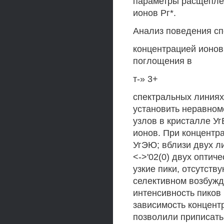
параметры расщеплен
ионов Рг*.
Анализ поведения сп
концентрацией ионов
поглощения в
т-» 3+
спектральных линиях
установить неравном
узлов в кристалле У
ионов. При концентра
УгЭЮ; вблизи двух л
<->'02(0) двух опти
узкие пики, отсутст
селективном возбужд
интенсивность пиков
зависимость концент
позволили приписать