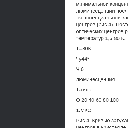
минимальнои концентр
люминесценции посл
экспоненциальнои за
центров (рис.4). По
оптических центров 
температур 1,5-80 К.
Т=80К
\ у44*
Ч 6
люминесценция
1-типа
О 20 40 60 80 100
1.МКС
Рис.4. Кривые затух
центров в кристалле