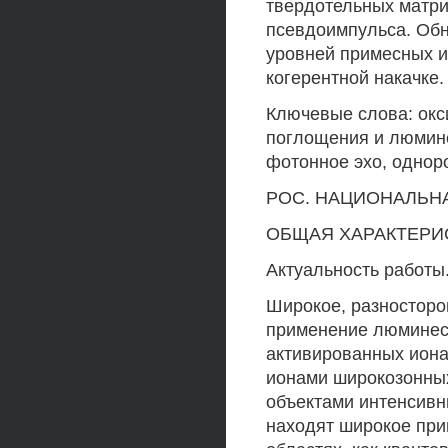
твердотельных матри
псевдоимпульса. Обн
уровней примесных и
когерентной накачке.
Ключевые слова: окс
поглощения и люмине
фотонное эхо, однор
РОС. НАЦИОНАЛЬН
ОБЩАЯ ХАРАКТЕРИ
Актуальность работы
Широкое, разносторо
применение люминес
активированных ион
ионами широкозонных
объектами интенсивн
находят широкое при