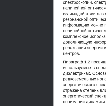
спектроскопии, спек
нелинейной оптическ
взаимодействии лазе
резонансной оптичес
информацию можно по
нелинейной оптическо
комплексное использ
дополняющую информ
релаксации энергии 
центров.
Параграф 1.2 посвя
используемых в спек
диэлектриках. Основ
редкоземельных ионо
энергетического спе
отражена степень вл
энергетический спек
понимании динамики