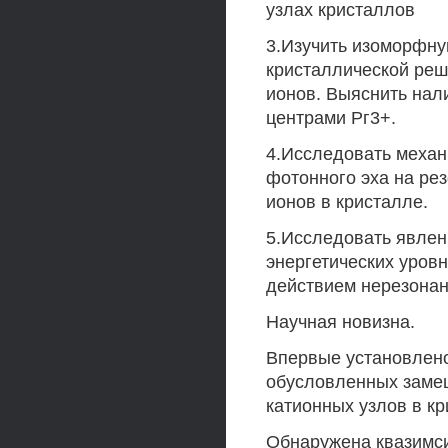
узлах кристаллов
3.Изучить изоморфну
кристаллической реш
ионов. Выяснить нал
центрами Рг3+.
4.Исследовать меха
фотонного эха на ре
ионов в кристалле.
5.Исследовать явлен
энергетических уров
действием нерезонан
Научная новизна.
Впервые установлено
обусловленных заме
катионных узлов в к
Обнаружена квазимси