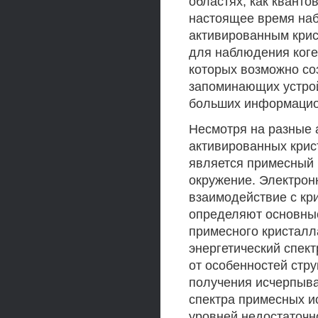
областях, как кванто
настоящее время наб
активированным крис
для наблюдения коге
которых возможно со
запоминающих устрой
больших информацио
Несмотря на разные 
активированных крис
является примесный 
окружение. Электронн
взаимодействие с кр
определяют основны
примесного кристалл
энергетический спек
от особенностей стру
получения исчерпыва
спектра примесных и
уровней недостаточн