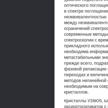
оптического поглоще
в спектре поглощени
неэквивалентностью 
между неэквивалент
ограничений спектро
современные методы 
спектроскопии с вр
прикладного использ
необходима информа
метастабильными эне
прежде всего, подра
фазовой релаксации 
переходах и величин
методов нелинейной 
необходимым на сов
кристаллов.
Кристаллы У28Ю5, Ы
оксиортосиликатов с