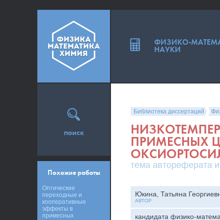
ФИЗИКО-МАТЕМ
НАУКИ
Библиотека диссертаций
Фи
НИЗКОТЕМПЕР
поиск
ПРИМЕСНЫХ ЦЕ
ОКСИОРТОСИ
тема автореферата и
Похожие работы
Оптические
Юкина, Татьяна Георгиев
переходные и
АВТОР
кооперативные
эффекты в
примесных
кандидата физико-матема