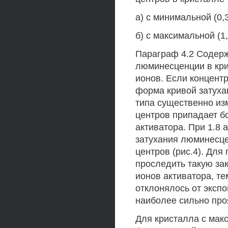
а) с минимальной (0,
б) с максимальной (1
Параграф 4.2 Содерж
люминесценции в кри
ионов. Если концент
форма кривой затуха
типа существенно из
центров припадает б
активатора. При 1.8 
затухания люминесце
центров (рис.4). Для
проследить такую за
ионов активатора, т
отклонялось от эксп
наиболее сильно проя
Для кристалла с мак