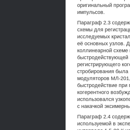
оригинальный прогр
импульсов.
Параграф 2.3 содерж
схемы для регистрац
исследуемых кристал
её основных узлов. 
коллинеарной схеме 
быстродействующей 
регистрирующего ког
стробирования была 
модуляторов МЛ-201,
быстродействие при 
когерентного возбуж
использовался узкопо
с накачкой эксимерн
Параграф 2.4 содерж
используемой в эксп