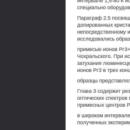
интервале 1,5-80 К 
специально оборудов
Параграф 2.5 посвящ
допированных криста
непосредственному и
исследовались образ
примесью ионов Рг3+
Чохральского. При и
затухания люминесце
ионов Рг3 в трех конц
образцы представлял
Глава 3 содержит ре
оптических спектров
примесных центров Р
в широком интервале
полученных эксперим