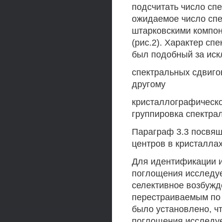
подсчитать число сп
ожидаемое число спе
штарковскими компон
(рис.2). Характер сп
был подобный за ис
спектральных сдвиго
другому
кристаллографическо
группировка спектрал
Параграф 3.3 посвящ
центров в кристалла
Для идентификации и
поглощения исследуе
селективное возбуж
перестраиваемым по 
было установлено, чт
поглощения исследуе