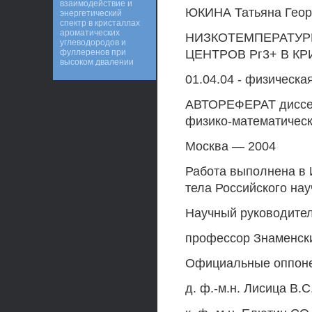
взаимодействие и
ЮКИНА Татьяна Геор
энергетический
спектр в кристаллах
ароматических
НИЗКОТЕМПЕРАТУР
углеводородов и
фуллеренов при
ЦЕНТРОВ Рг3+ В К
высоком двалении
01.04.04 - физическа
АВТОРЕФЕРАТ диссер
физико-математическ
Москва — 2004
Работа выполнена в 
тела Российского нау
Научный руководител
профессор Знаменски
Официальные оппон
д. ф.-м.н. Лисица B.