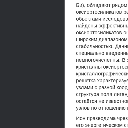
Би), обладают рядом
оксиортосиликатов р
объектами исследова
найдены эффективны
оксиортосиликатов о
широким диапазоном 
стабильностью. Данн
специально введенны
немногочисленны. В 
кристаллы оксиортос
кристаллографически
решетка характеризу
узлами с разной коо
структура поля лига
остаётся не известно
узлов по отношению 
Ион празеодима чрез
его энергетическом 