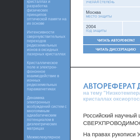
кристаллах и
УЧЕНАЯ СТЕПЕНЬ
разработка
физических
Москва
принципов
МЕСТО ЗАЩИТЫ
оптической памяти на
их основе
2004
ГОД ЗАЩИТЫ
Интенсивности
сверхчувствительных
ЧИТАТЬ АВТОРЕФЕРАТ
переходов
редкоземельных
ЧИТАТЬ ДИССЕРТАЦИЮ
ионов в оксидных
лазерных кристаллах
Кристаллическое
поле и электрон-
фононное
взаимодействие в
ионных
АВТОРЕФЕРАТ
редкоземельных
парамагнетиках
на тему "Низкотемпер
Динамика
кристаллах оксиортос
электронных
возбуждений систем с
многоямным
Российский научный 
адиабатическим
потенциалом в
СВЕРХПРОВОДИМОС
диэлектрических
матрицах
На правах рукописи 
Межмолекулярное