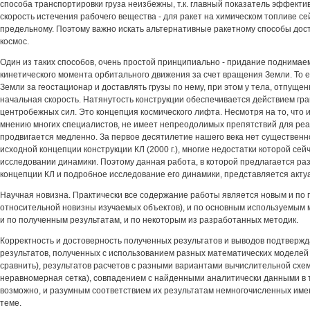
способа транспортировки груза неизбежны, т.к. главный показатель эффекти
скорость истечения рабочего вещества - для ракет на химическом топливе сей
предельному. Поэтому важно искать альтернативные ракетному способы дост
космос.
Один из таких способов, очень простой принципиально - придание поднимаем
кинетического момента орбитального движения за счет вращения Земли. То е
Земли за геостационар и доставлять грузы по нему, при этом у тела, отпущенн
начальная скорость. Натянутость конструкции обеспечивается действием гр
центробежных сил. Это концепция космического лифта. Несмотря на то, что и
мнению многих специалистов, не имеет непреодолимых препятствий для реа
продвигается медленно. За первое десятилетие нашего века нет существенн
исходной концепции конструкции КЛ (2000 г.), многие недостатки которой сейч
исследовании динамики. Поэтому данная работа, в которой предлагается ра
концепции КЛ и подробное исследование его динамики, представляется акту
Научная новизна. Практически все содержание работы является новым и по п
относительной новизны изучаемых объектов), и по основным используемым
и по полученным результатам, и по некоторым из разработанных методик.
Корректность и достоверность полученных результатов и выводов подтверж
результатов, полученных с использованием разных математических моделей (
сравнить), результатов расчетов с разными вариантами вычислительной схе
неравномерная сетка), совпадением с найденными аналитически данными в те
возможно, и разумным соответствием их результатам немногочисленных име
теме.