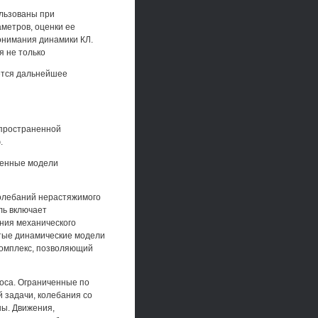
ользованы при
аметров, оценки ее
онимания динамики КЛ.
я не только
ается дальнейшее
спространенной
.
щенные модели
колебаний нерастяжимого
ль включает
ния механического
тые динамические модели
комплекс, позволяющий
оса. Ограниченные по
 задачи, колебания со
ы. Движения,