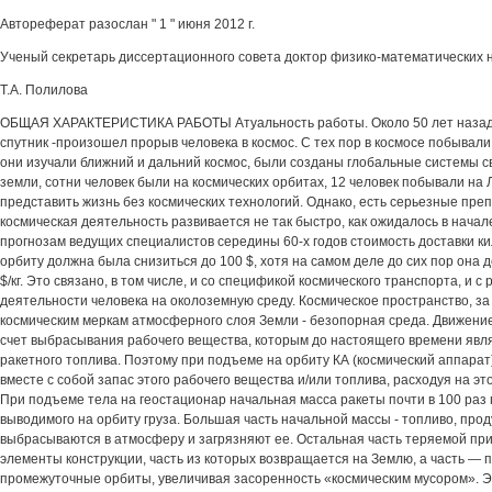
Автореферат разослан " 1 " июня 2012 г.
Ученый секретарь диссертационного совета доктор физико-математических 
Т.А. Полилова
ОБЩАЯ ХАРАКТЕРИСТИКА РАБОТЫ Атуальность работы. Около 50 лет назад
спутник -произошел прорыв человека в космос. С тех пор в космосе побывал
они изучали ближний и дальний космос, были созданы глобальные системы с
земли, сотни человек были на космических орбитах, 12 человек побывали на 
представить жизнь без космических технологий. Однако, есть серьезные преп
космическая деятельность развивается не так быстро, как ожидалось в начал
прогнозам ведущих специалистов середины 60-х годов стоимость доставки ки
орбиту должна была снизиться до 100 $, хотя на самом деле до сих пор она 
$/кг. Это связано, в том числе, и со спецификой космического транспорта, и 
деятельности человека на околоземную среду. Космическое пространство, за
космическим меркам атмосферного слоя Земли - безопорная среда. Движение
счет выбрасывания рабочего вещества, которым до настоящего времени явл
ракетного топлива. Поэтому при подъеме на орбиту КА (космический аппара
вместе с собой запас этого рабочего вещества и/или топлива, расходуя на эт
При подъеме тела на геостационар начальная масса ракеты почти в 100 раз
выводимого на орбиту груза. Большая часть начальной массы - топливо, прод
выбрасываются в атмосферу и загрязняют ее. Остальная часть теряемой при
элементы конструкции, часть из которых возвращается на Землю, а часть — 
промежуточные орбиты, увеличивая засоренность «космическим мусором». Э