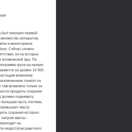
наук
 был запущен первый
и множество аппаратов,
вязи и мониторинга
Луне. Сейчас сложно
ятствия, из-за которых
е космической эры. По
лограмма груза на низкую
держится на уровне 10 000
с растущим влиянием
 исключением тонкого по
 там возможно только за
яются продукты сгорания
т) должен поднимать
о большую часть топлива.
 превышает массу
укты сгорания которого
 запуске массы -
переходит на
ти недостатки ракетного