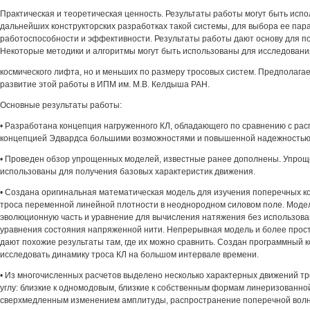
Практическая и теоретическая ценность. Результаты работы могут быть исп
дальнейших конструкторских разработках такой системы, для выбора ее пар
работоспособности и эффективности. Результаты работы дают основу для п
Некоторые методики и алгоритмы могут быть использованы для исследовани
космического лифта, но и меньших по размеру тросовых систем. Предполаг
развитие этой работы в ИПМ им. М.В. Келдыша РАН.
Основные результаты работы:
• Разработана концепция нагруженного КЛ, обладающего по сравнению с ра
концепцией Эдвардса большими возможностями и повышенной надежностью
• Проведен обзор упрощенных моделей, известные ранее дополнены. Упро
использованы для получения базовых характеристик движения.
• Создана оригинальная математическая модель для изучения поперечных 
троса переменной линейной плотности в неоднородном силовом поле. Моде
эволюционную часть и уравнение для вычисления натяжения без использова
уравнения состояния напряженной нити. Непрерывная модель и более прос
дают похожие результаты там, где их можно сравнить. Создан программный 
исследовать динамику троса КЛ на большом интервале времени.
• Из многочисленных расчетов выделено несколько характерных движений тр
углу: близкие к одномодовым, близкие к собственным формам линеризованной
сверхмедленным изменением амплитуды, распространение поперечной волн