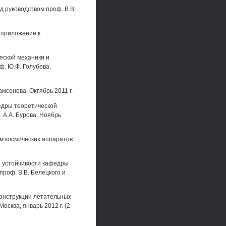
 руководством проф. В.В.
 приложение к
еской механики и
ф. Ю.Ф. Голубева.
мсонова. Октябрь 2011 г.
едры теоретической
 A.A. Бурова. Ноябрь
 космических аппаратов.
и устойчивости кафедры
проф. В.В. Белецкого и
конструкции летательных
сква, январь 2012 г. (2