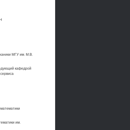
АН
аники МГУ им. М.В.
ведующий кафедрой
 сервиса
 математики
тематики им.