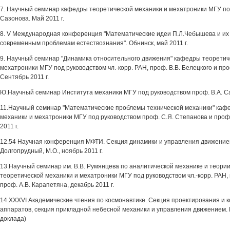
7. Научный семинар кафедры теоретической механики и мехатроники МГУ под
Сазонова. Май 2011 г.
8. V Международная конференция "Математические идеи П.Л.Чебышева и их
современным проблемам естествознания". Обнинск, май 2011 г.
9. Научный семинар "Динамика относительного движения" кафедры теоретич
мехатроники МГУ под руководством чл.-корр. РАН, проф. В.В. Белецкого и про
Сентябрь 2011 г.
Ю.Научный семинар Института механики МГУ под руководством проф. В.А. Са
11.Научный семинар "Математические проблемы технической механики" каф
механики и мехатроники МГУ под руководством проф. С.Я. Степанова и проф.
2011 г.
12.54 Научная конференция МФТИ. Секция динамики и управления движением
Долгопрудный, М.О., ноябрь 2011 г.
13.Научный семинар им. В.В. Румянцева по аналитической механике и теори
теоретической механики и мехатроники МГУ под руководством чл.-корр. РАН, 
проф. A.B. Карапетяна, декабрь 2011 г.
14.XXXVI Академические чтения по космонавтике. Секция проектирования и 
аппаратов, секция прикладной небесной механики и управления движением. Мо
доклада)