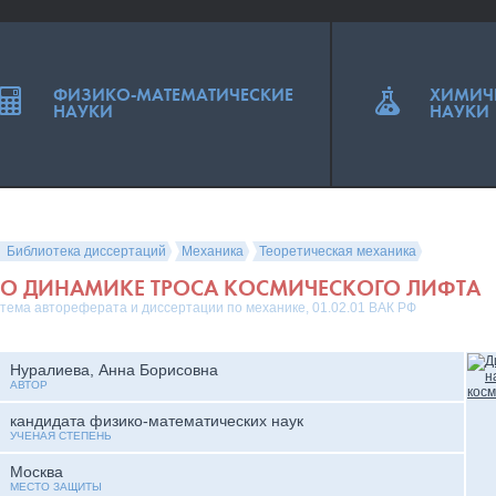
ФИЗИКО-МАТЕМАТИЧЕСКИЕ
ХИМИЧ
НАУКИ
НАУКИ
Библиотека диссертаций
Механика
Теоретическая механика
О ДИНАМИКЕ ТРОСА КОСМИЧЕСКОГО ЛИФТА
тема автореферата и диссертации по механике, 01.02.01 ВАК РФ
Нуралиева, Анна Борисовна
АВТОР
кандидата физико-математических наук
УЧЕНАЯ СТЕПЕНЬ
Москва
МЕСТО ЗАЩИТЫ