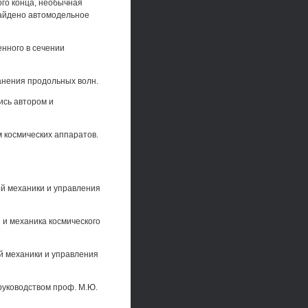
ого конца, необычная
найдено автомодельное
нного в сечении
анения продольных волн.
ись автором и
 космических аппаратов.
ой механики и управления
й и механика космического
й механики и управления
руководством проф. М.Ю.