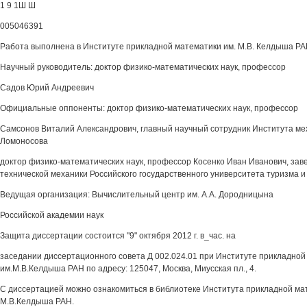
1 9 1Ш Ш
005046391
Работа выполнена в Институте прикладной математики им. М.В. Келдыша Р
Научный руководитель: доктор физико-математических наук, профессор
Садов Юрий Андреевич
Официальные оппоненты: доктор физико-математических наук, профессор
Самсонов Виталий Александрович, главный научный сотрудник Института мех
Ломоносова
доктор физико-математических наук, профессор Косенко Иван Иванович, за
технической механики Российского государственного университета туризма и
Ведущая организация: Вычислительный центр им. А.А. Дородницына
Российской академии наук
Защита диссертации состоится "9" октября 2012 г. в_час. на
заседании диссертационного совета Д 002.024.01 при Институте прикладной
им.М.В.Келдыша РАН по адресу: 125047, Москва, Миусская пл., 4.
С диссертацией можно ознакомиться в библиотеке Института прикладной ма
М.В.Келдыша РАН.