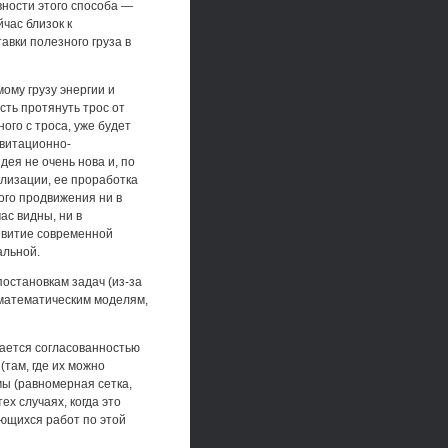
вности этого способа —
час близок к
авки полезного груза в
ому грузу энергии и
сть протянуть трос от
ого с троса, уже будет
авитационно-
дея не очень нова и, по
лизации, ее проработка
ого продвижения ни в
ас видны, ни в
звитие современной
альной.
остановкам задач (из-за
 математическим моделям,
дается согласованностью
там, где их можно
мы (равномерная сетка,
х случаях, когда это
ющихся работ по этой