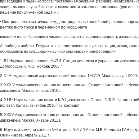
приводящие к падению троса: постепенная раскачка, раскачка незакрепленн
«спиральная» неустойчивость в окрестности закрепленного конца (для нее 
решение приближенной задачи).
• Построена математическая модель продольных колебаний длинного переме
растяжимого троса в переменном по координате
внешнем поле. Проведены численные расчеты, найдена скорость распростр
Апробация работы. Результаты, представленные в диссертации, докладывал
обсуждались на следующих научных семинарах и конференциях:
1. 51 Научная конференция МФТИ. Секция динамики и управления движением
Долгопрудный, М.О., ноябрь 2008 г.
2. VI Международный аэрокосмический конгресс, 1АС'09. Москва, август 2009г.
3. XXXIV Академические чтения по космонавтике. Секция прикладной небесн
движением. Москва, январь 2010 г.
4. Х1Л^ Научные чтения памяти К.Э.Циолковского. Секция 3 "К.Э. Циолковски
полета". Калуга, сентябрь 2010 г. (2 доклада)
5. XXXV Академические чтения по космонавтике. Секция прикладной небесно
движением. Москва, январь 2011 г.
6. Научный семинар сектора №4 отдела №5 ИПМ им. М.В. Келдыша РАН под 
Овчинникова. Апрель 2011 г.