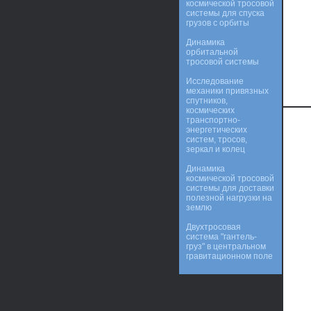
космической тросовой
системы для спуска
грузов с орбиты
Динамика
орбитальной
тросовой системы
Исследование
механики привязных
спутников,
космических
транспортно-
энергетических
систем, тросов,
зеркал и колец
Динамика
космической тросовой
системы для доставки
полезной нагрузки на
землю
Двухтросовая
система "гантель-
груз" в центральном
гравитационном поле