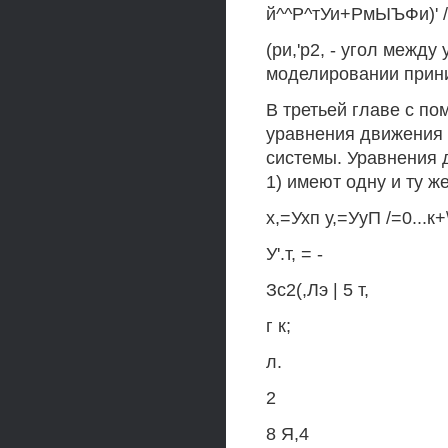
й^^Р^тУи+РмЫЪФи)' /=1
(ри,'р2, - угол между
моделировании прин
В третьей главе с п
уравнения движения 
системы. Уравнения д
1) имеют одну и ту ж
х,=Ухп у,=УуП /=0...к+
У'.т, = -
Зс2(,Лэ | 5 т,
г к;
л.
2
8 Я,4