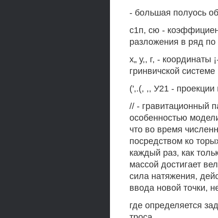
- большая полуось о
с1п, сю - коэффицие
разложения в ряд по
х„ у,, г, - координа
гринвичской системе 
(',.(, ,, У21 - проекц
// - гравитационный п
особенностью модели
что во время численн
посредством ко торы
каждый раз, как тол
массой достигает вел
сила натяжения, дей
ввода новой точки, н
где определяется за
троса.