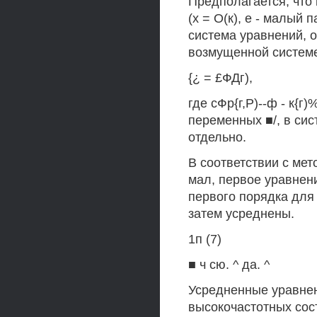
Предполагается, что
(х = О(к), е - малый
система уравнений,
возмущенной системе
{¿ = £ФДг),
где сФр{г,Р)--ф - к{
переменных ■/, в сис
отдельно.
В соответствии с мет
мал, первое уравнен
первого порядка для 
затем усреднены.
1п (7)
■ ч сю. ^ да. ^
Усредненные уравнен
высокочастотных сос