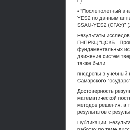
г.).
• "Послеполетный ан
YES2 по данным апп
SSAU-YES2 (СГАУ)" (2
Результаты исследов
ГНПРКЦ "ЦСКБ - Прог
фундаментальных ис
движение систем твер
также были
пнсдрспы в учебный 
Самарского государс
Достоверность резул
математической пост
методов решения, а 
результатов с резуль
Публикации. Результ
работах по теме дисс