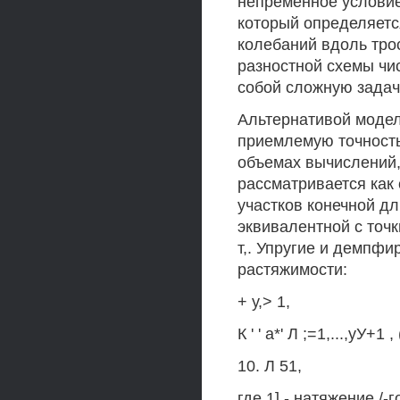
непременное условие
который определяетс
колебаний вдоль тро
разностной схемы чи
собой сложную задач
Альтернативой моде
приемлемую точность
объемах вычислений,
рассматривается как 
участков конечной дл
эквивалентной с точк
т,. Упругие и демпф
растяжимости:
+ у,> 1,
К ' ' а*' Л ;=1,...,уУ+1 , 
10. Л 51,
где 1] - натяжение /-г