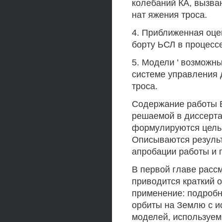
колебаний КА, вызва
нат яжения троса.
4. Приближенная оце
борту ЬСЛ в процесс
5. Модели ' возможны
системе управления 
троса.
Содержание работы В
решаемой в диссерта
формулируются цель 
Описываются результ
апробации работы и 
В первой главе расс
приводится краткий о
применение: подробн
орбиты на Землю с и
моделей, используем