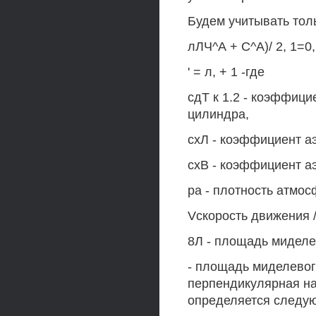
Будем учитывать тол
лЛЧ^А + С^А)/ 2, 1=0, =
' = л, + 1 -где
сдТ к 1.2 - коэффиц
цилиндра,
схЛ - коэффициент а
схВ - коэффициент а
ра - плотность атмос
Vскорость движения /
8Л - площадь миделе
- площадь миделевого
перпендикулярная на
определяется следу