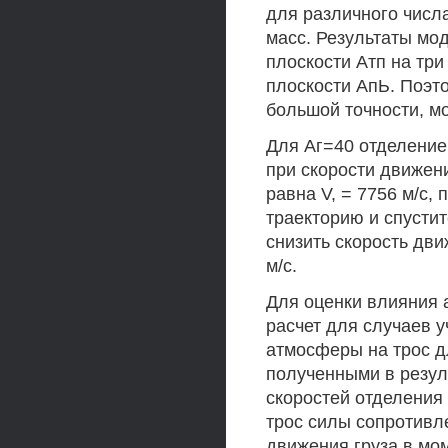
для различного числ
масс. Результаты мо
плоскости Атп на тр
плоскости АпЬ. Поэт
большой точности, м
Для Аг=40 отделение 
при скорости движени
равна V, = 7756 м/с,
траекторию и спусти
снизить скорость дви
м/с.
Для оценки влияния
расчет для случаев 
атмосферы на трос д
полученными в резуль
скоростей отделения 
трос силы сопротивл
движения груза в мом