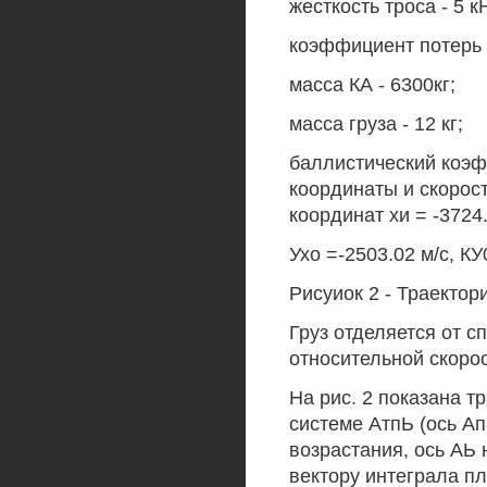
жесткость троса - 5 к
коэффициент потерь -
масса КА - 6300кг;
масса груза - 12 кг;
баллистический коэф
координаты и скорос
координат хи = -3724.
Ухо =-2503.02 м/с, КУ
Рисуиок 2 - Траектор
Груз отделяется от с
относительной скорос
На рис. 2 показана т
системе АтпЬ (ось Ап
возрастания, ось АЬ
вектору интеграла пл