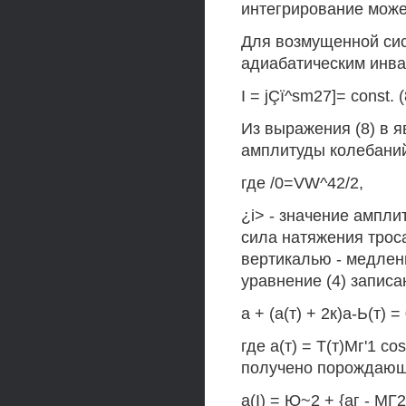
интегрирование може
Для возмущенной сис
адиабатическим инва
I = jÇï^sm27]= const. (
Из выражения (8) в 
амплитуды колебаний
где /0=VW^42/2,
¿i> - значение амплит
сила натяжения трос
вертикалью - медлен
уравнение (4) записа
а + (а(т) + 2к)а-Ь(т) = 
где а(т) = Т(т)Мг'1 co
получено порождающе
а(I) = Ю~2 + {аг - МГ2 )