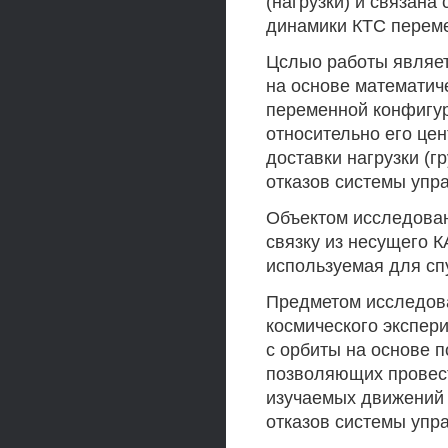
(нагрузки) и связана
динамики КТС перем
Цслыо работы являет
на основе математи
переменной конфигур
относительно его цен
доставки нагрузки (г
отказов системы упр
Объектом исследова
связку из несущего К
используемая для сп
Предметом исследов
космического экспери
с орбиты на основе 
позволяющих провест
изучаемых движений 
отказов системы упр