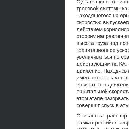
Суть транспортной о
тросовой системы ка
находящегося на орб
скоростью выпускаетс
действием кориолисо
сторону направления
высота груза над по
гравитационное ускор
увеличиваться по ср
действующим на КА. З
движение. Находясь в
иметь скорость меньш
возвратного движени
орбитальной скорост
этом этапе разорвать
совершит спуск в ат
Описанная транспорт
рамках российско-евр