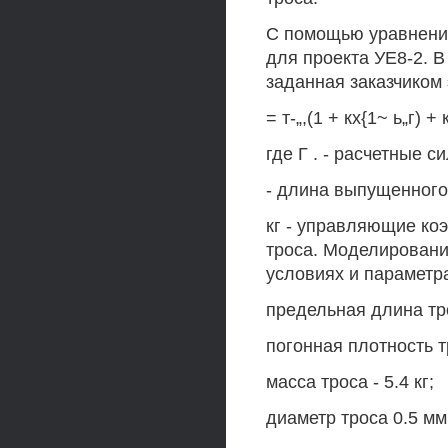
С помощью уравнений
для проекта УЕ8-2. 
заданная заказчиком
= т-„,(1 + кх{1~ ь„г) + к
где Г . - расчетные с
- длина выпущенного 
кг - управляющие ко
троса. Моделирован
условиях и параметр
предельная длина тро
погонная плотность тр
масса троса - 5.4 кг;
диаметр троса 0.5 мм