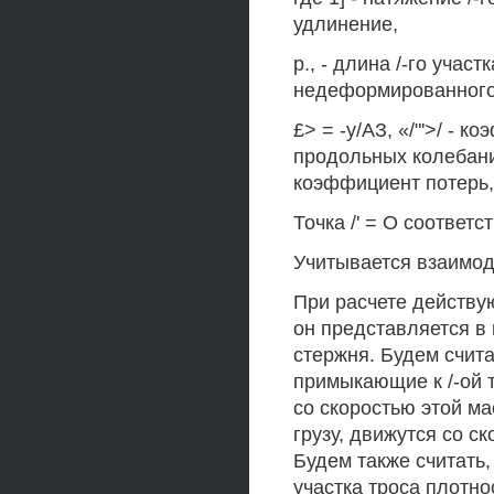
удлинение,
р., - длина /-го учас
недеформированного 
£> = -у/АЗ, «/"'>/ -
продольных колебаний
коэффициент потерь, т
Точка /' = О соответст
Учитывается взаимод
При расчете действу
он представляется в
стержня. Будем счита
примыкающие к /-ой 
со скоростью этой ма
грузу, движутся со ск
Будем также считать,
участка троса плотн