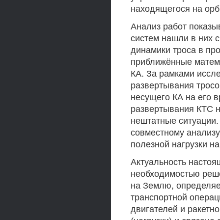
находящегося на орб
Анализ работ показы
систем нашли в них 
динамики троса в пр
приближённые матема
КА. За рамками иссл
развертывания тросо
несущего КА на его 
развертывания КТС 
нештатные ситуации.
совместному анализу
полезной нагрузки н
Актуальность настоя
необходимостью реше
на Землю, определяе
транспортной операци
двигателей и ракетн