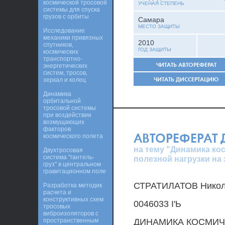
космической тросовой
УЧЕНАЯ СТЕПЕНЬ
системы для спуска
грузов с орбиты
Самара
МЕСТО ЗАЩИТЫ
Исследование
механики привязных
2010
спутников,
ГОД ЗАЩИТЫ
космических
транспортно-
ЧИТАТЬ АВТОРЕФЕРАТ
энергетических
систем, тросов,
ЧИТАТЬ ДИССЕРТАЦИЮ
зеркал и колец
Динамика
орбитальной
тросовой системы
при воздействии
возмущающих
факторов
АВТОРЕФЕРАТ
космического полета
на тему "Динамика ко
Двухтросовая
система "гантель-
полезной нагрузки на
груз" в центральном
гравитационном поле
СТРАТИЛАТОВ Никол
Разработка методик
расчета и
конструктивных схем
0046033 I'Ь
тросовых
виброизоляторов с
пространственным
ДИНАМИКА КОСМИЧ