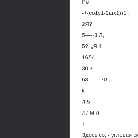
Рм
-+{со1у1-2щх1)т1 ,
2Я?
5—--3 Л,
5?, „Я.4
16Л4
30 +
63-—-- 70 |
к
л,5
Л,' М л
т
Здесь со, - угловая 