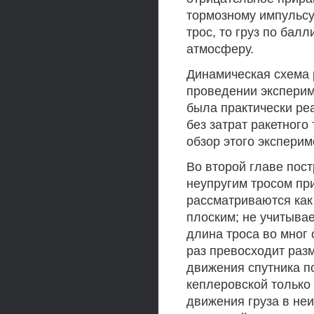
тормозному импульсу
трос, то груз по бал
атмосферу.
Динамическая схема 
проведении эксперим
была практически ре
без затрат ракетного
обзор этого эксперим
Во второй главе пос
неупругим тросом пр
рассматриваются как
плоским; не учитывае
длина троса во мног 
раз превосходит раз
движения спутника п
кеплеровской только
движения груза в не