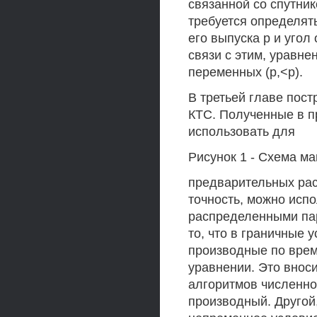
связанной со спутни
требуется определять
его выпуска р и угол
связи с этим, уравне
переменных (р,<р).
В третьей главе пос
КТС. Полученные в 
использовать для
Рисунок 1 - Схема м
предварительных расч
точность, можно исп
распределенными пар
то, что в граничные 
производные по време
уравнении. Это внос
алгоритмов численно
производный. Другой