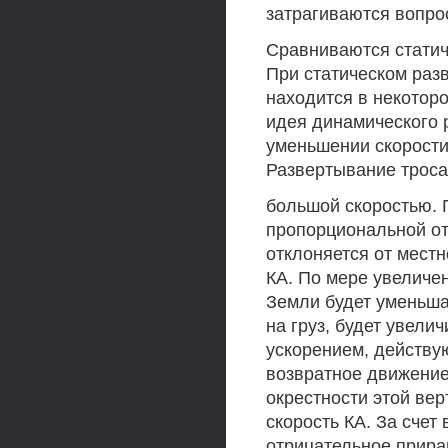
затрагиваются вопро
Сравниваются статич
При статическом раз
находится в некотор
идея динамического 
уменьшении скорости 
Развертывание троса
большой скоростью. 
пропорциональной от
отклоняется от мест
КА. По мере увеличе
Земли будет уменьша
на груз, будет увели
ускорением, действую
возвратное движение
окрестности этой вер
скорость КА. За счет
отрицательное прира