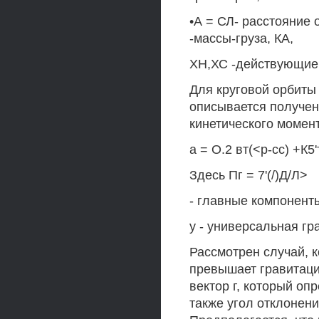
•А = СЛ- расстояние о
-массы-груза, КА,
ХН,ХС -действующие 
Для круговой орбиты
описывается получе
кинетического момен
а = О.2 вт(<р-сс) +К5'т
Здесь Пг = 7'(/)Д/Л>
- главные компоненты
у - универсальная гр
Рассмотрен случай, 
превышает гравитаци
вектор г, который оп
также угол отклонени