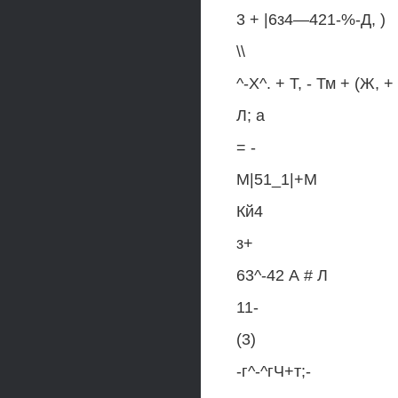
3 + |6з4—421-%-Д, )
\\
^-Х^. + Т, - Тм + (Ж, +
Л; а
= -
М|51_1|+М
Кй4
з+
63^-42 А # Л
11-
(3)
-г^-^гЧ+т;-