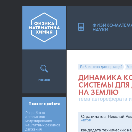
ФИЗИКО-МАТЕМ
НАУКИ
Библиотека диссертаций
Ме
ДИНАМИКА К
поиск
СИСТЕМЫ ДЛЯ
НА ЗЕМЛЮ
тема автореферата и
Похожие работы
Разработка
Стратилатов, Николай Ре
алгоритмов
АВТОР
моделирования
нештатных режимов
движения
кандидата технических на