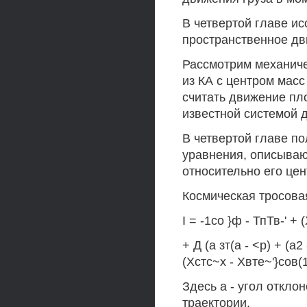
В четвертой главе и
пространственное дв
Рассмотрим механичес
из КА с центром масс
считать движение пл
известной системой
В четвертой главе 
уравнения, описываю
относительно его цен
Космическая тросовая
I = -1со }ф - ТпТв-' + 
+ Д (а зт(а - <р) + (а2
(Хстс~х - Xвте~'}сов(
Здесь а - угол откло
траектории,