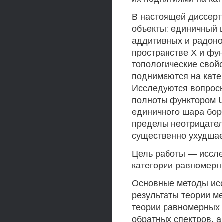
В настоящей диссер
объекты: единичный ш
аддитивных и радоно
пространстве X и фу
топологические свой
поднимаются на кате
Исследуются вопросы
полноты функтором U
единичного шара боре
пределы неотрицател
существенно ухудшае
Цель работы — иссле
категории равномерн
Основные методы исс
результаты теории м
теории равномерных 
обратных спектров, 