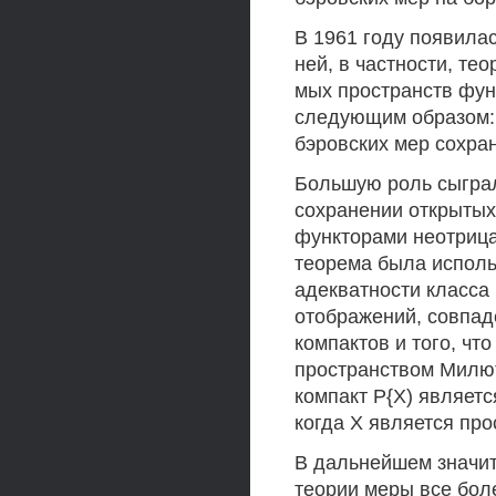
В 1961 году появилас
ней, в частности, те
мых пространств фу
следующим образом:
бэровских мер сохра
Большую роль сыграл
сохранении открытых
функторами неотрица
теорема была исполь
адекватности класса 
отображений, совпад
компактов и того, чт
пространством Милюти
компакт Р{Х) являетс
когда X является про
В дальнейшем значит
теории меры все бол