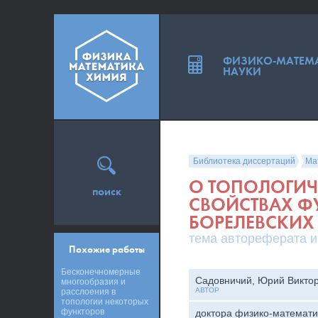
ФИЗИКО-МАТЕМ
НАУКИ
Библиотека диссертаций
Ма
О ТОПОЛОГИЧ
поиск
СВОЙСТВАХ Ф
БОРЕЛЕВСКИХ
тема автореферата и
Похожие работы
Бесконечномерные
Садовничий, Юрий Викто
многообразия и
АВТОР
расслоения в
топологии некоторых
функторов
доктора физико-математи