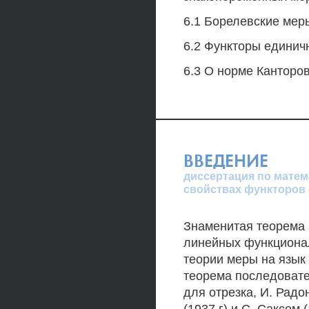
6.1 Борелевские мер
6.2 Функторы единич
6.3 О норме Канторо
ВВЕДЕНИЕ
диссертация по матема
свойствах функторов 
Знаменитая теорема 
линейных функциона
теории меры на язык
теорема последовате
для отрезка, И. Радо