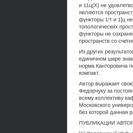
и 11ц{Х) не удовлетв
являются пространст
функторы 1!т и 1]ц н
топологических прост
функторы не сохран
пространств со счетн
Из других результато
единичном шаре зна
норма Канторовича п
компакт.
Автор выражает свою
Федорчуку за постоя
всему коллективу ка
Московского универси
без которой данная р
ПУБЛИКАЦИИ АВТО