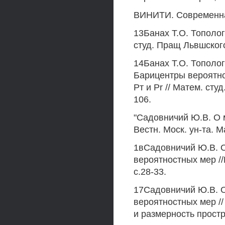
ВИНИТИ. Современная
13Банах Т.О. Тополог
студ. Пращ Львшского 
14Банах Т.О. Тополог
Барицентры вероятно
Рт и Pr // Матем. сту
106.
"Садовничий Ю.В. О м
Вестн. Моск. ун-та. М
1вСадовничий Ю.В. О
вероятностных мер //
с.28-33.
17Садовничий Ю.В. О
вероятностных мер /
и размерность простра