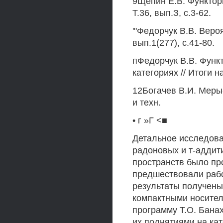
9Щепин Е.В. Функторы
Т.36, вып.З, с.3-62.
'"Федорчук В.В. Веро
вып.1(277), с.41-80.
пФедорчук В.В. Функ
категориях // Итоги на
12Богачев В.И. Меры-
и техн.
• г »Г <■
Детальное исследова
радоновых и т-аддит
пространств было пр
предшествовали рабо
результаты получены
компактными носител
программу Т.О. Банах
их поднятиями на ка