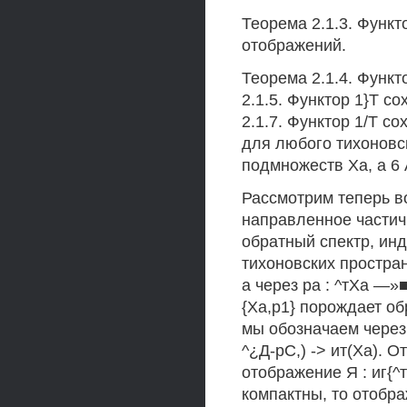
Теорема 2.1.3. Функ
отображений.
Теорема 2.1.4. Функт
2.1.5. Функтор 1}Т с
2.1.7. Функтор 1/Т с
для любого тихоновск
подмножеств Ха, а 6 А
Рассмотрим теперь в
направленное частич
обратный спектр, ин
тихоновских простран
а через ра : ^тХа —»
{Ха,р1} порождает обр
мы обозначаем через 
^¿Д-рС,) -> ит(Ха). 
отображение Я : иг{^т
компактны, то отобр