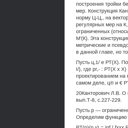
построения тройки б
мер. Конструкция Кан
норму Ц-Ц,, на векто
регулярных мер на К
ограниченных (относ
М'(К). Эта конструк
метрические и псевд
в данной главе, но т
Пусть ц,1/ е РТ(Х). По
I/}, где рг,- : РТ(Х 
проектированием на г
самом деле, ц® и € РТ
20Канторович Л.В. О 
вып.Т-8, с.227-229.
Пусть р — ограничен
Определим функцию Рт
PT(p)(p,v) = inf | fxxx