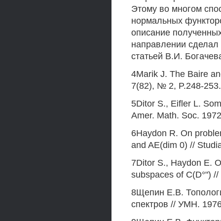
Этому во многом спо
нормальных функторо
описание полученных 
направлении сделал 
статьей В.И. Богачев
4Marik J. The Baire a
7(82), № 2, P.248-253.
5Ditor S., Eifler L. S
Amer. Math. Soc. 1972
6Haydon R. On problem
and AE(dim 0) // Studia
7Ditor S., Haydon E. 
subspaces of C(D°") //
8Щепин E.B. Тополог
спектров // УМН. 1976