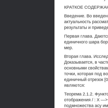
КРАТКОЕ СОДЕРЖА
Введение. Во введен
актуальность рассм
результаты и привед
Первая глава. Даютс
единичного шара бор
мер.
Вторая глава. Исслед
Доказывается, в частн
основными свойствам
точки, которая под в
единичный отрезок [
являются:
Теорема 2.1.2. Функт
отображения / : X —>
подмножества асу имее