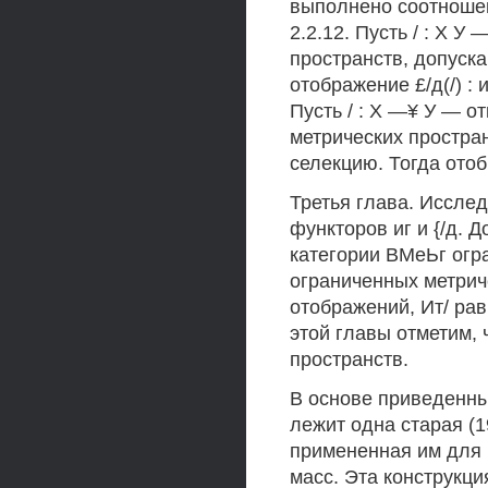
выполнено соотношени
2.2.12. Пусть / : X 
пространств, допуск
отображение £/д(/) :
Пусть / : X —¥ У — 
метрических простра
селекцию. Тогда отобр
Третья глава. Иссле
функторов иг и {/д. 
категории ВМеЬг огр
ограниченных метрич
отображений, Ит/ рав
этой главы отметим, 
пространств.
В основе приведенны
лежит одна старая (1
примененная им для
масс. Эта конструкц