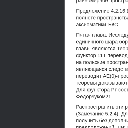
равномерное простра
Предложение 4.2.16 
полноте пространств
аксиоматики Ъ¥С.
Пятая глава. Исслед
единичного шара бор
главы являются Теоре
функтор 11Т переводи
на польские простран
являющаяся следстви
переводит АЕ(0)-прос
теоремы доказывают
Для функтора Рт соо
Федорчуком21.
Распространить эти р
(Замечание 5.2.4). Д
получить без дополн
предположений. Так и