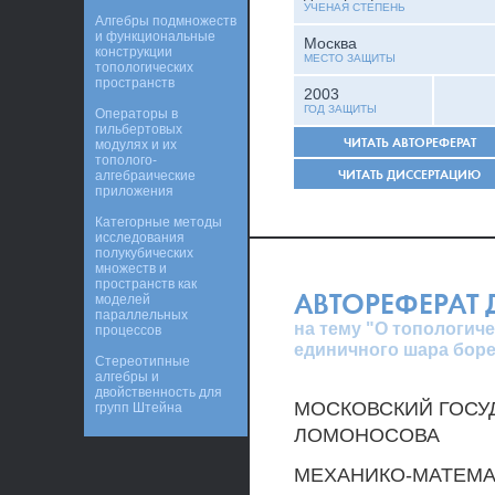
УЧЕНАЯ СТЕПЕНЬ
Алгебры подмножеств
и функциональные
Москва
конструкции
МЕСТО ЗАЩИТЫ
топологических
пространств
2003
ГОД ЗАЩИТЫ
Операторы в
гильбертовых
ЧИТАТЬ АВТОРЕФЕРАТ
модулях и их
тополого-
ЧИТАТЬ ДИССЕРТАЦИЮ
алгебраические
приложения
Категорные методы
исследования
полукубических
множеств и
пространств как
АВТОРЕФЕРАТ
моделей
параллельных
на тему "О топологич
процессов
единичного шара боре
Стереотипные
алгебры и
двойственность для
МОСКОВСКИЙ ГОСУД
групп Штейна
ЛОМОНОСОВА
МЕХАНИКО-МАТЕМА