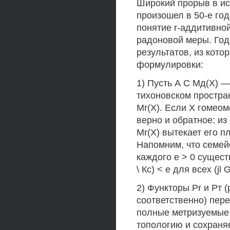
Широкий прорыв в ис
произошел в 50-е год
понятие r-аддитивной
радоновой меры. Год
результатов, из кот
формулировки:
1) Пусть А С Мд(Х) 
тихоновском простран
Mr(X). Если X гомео
верно и обратное: из
Mr(X) вытекает его п
Напомним, что семей
каждого е > 0 сущест
\ Кс) < е для всех (jl 
2) Функторы Pr и Рт
соответственно) пер
полные метризуемые 
топологию и сохраняе