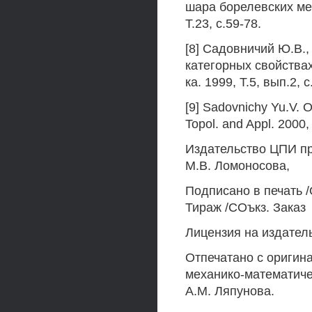
шара борелевских мер
Т.23, с.59-78.
[8] Садовничий Ю.В.,
категорных свойствах
ка. 1999, Т.5, вып.2, 
[9] Sadovnichy Yu.V. On
Topol. and Appl. 2000,
Издательство ЦПИ пр
М.В. Ломоносова,
Подписано в печать /
Тираж /СОъкз. Заказ
Лицензия на издатель
Отпечатано с оригин
механико-математиче
A.M. Ляпунова.