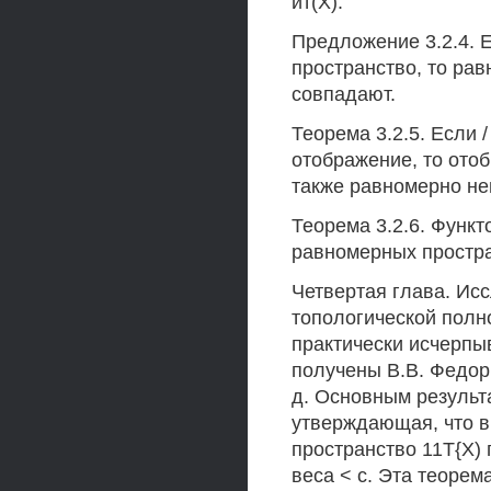
ит(Х).
Предложение 3.2.4. 
пространство, то равн
совпадают.
Теорема 3.2.5. Если 
отображение, то отобра
также равномерно не
Теорема 3.2.6. Функт
равномерных простр
Четвертая глава. Ис
топологической полн
практически исчерпы
получены В.В. Федор
д. Основным результ
утверждающая, что 
пространство 11Т{Х)
веса < с. Эта теорем