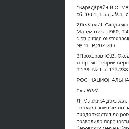
*Варадарайн B.C. Мер
сб. 1961, Т.55, Jfs 1, 
2Ле-Кам JI. Сходимо
Математика. I960, Т.4
distribution of stochast
№ 11, P.207-236.
3Прохоров Ю.В. Сход
теоремы теории вероя
Т.138, № 1, с.177-238
РОС НАЦИОНАЛЬНА« 
о» »W&y.
Я. Маржик4 доказал, 
нормальном счетно п
продолжается до рег
позволила перенести
бэровских мер на бо