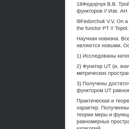
18Федорчук В.В. Тро
функторов // Изв. АН 
l9Fedorchuk V.V. On a
the functor PT // Topol
Научная новизна. Вс
являются новыми. Ос
1) Исследованы кате
2) Функтор UT (и, зн
метрических простран
3) Получены достато
функтором UT равном
Практическая и теоре
характер. Полученны
теории меры и функц
равномерных простран
категорий.