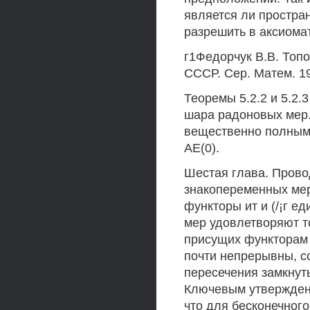
является ли простра
разрешить в аксиомат
г1Федорчук В.В. Топо
СССР. Сер. Матем. 19
Теоремы 5.2.2 и 5.2.
шара радоновых мер. 
вещественно полным 
АЕ(0).
Шестая глава. Прово
знакопеременных мер
функторы ит и (/¡г 
мер удовлетворяют т
присущих функторам 
почти непрерывны, с
пересечения замкнут
Ключевым утвержден
что для бесконечного