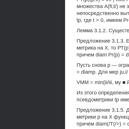
множества A(fi,t/) не
непосредственно выт
tp, где t > 0, имеем Pr
Лемма 3.1.2. Существу
Предложение 3.1.3. 
метрика на X, то РТ(
причем diam Pr(p) = d
Пусть снова р — огр
= diamр. Для мер ju,i
VMM = min{ii/iii, му ■ 
Из этого определени
псевдометрики tp име
Предложение 3.1.5. 
метрики р на X функц
причем diam(/T(/>) = 