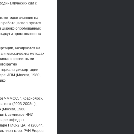
родинамических сил с
их методов влияния на
в работе, используются
 и широко опробованных
ольдсу) и промышленных
ертации, базируются на
а и классических методах
ниями и известными
огократно
атериалы диссертации
аре ИПМ (Москва, 1980,
йко
ре ЧММСС, г. Красноярск,
атов» (2003-2008гг.),
 (Москва, 1980
Ништ), семинаре НИИ
минаре кафедры
наре НИО-2 ЦАГИ (2004г.,
ль член-корр. РАН Егоров