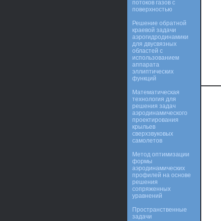
потоков газов с
поверхностью
Решение обратной
краевой задачи
аэрогидродинамики
для двусвязных
областей с
использованием
аппарата
эллиптических
функций
Математическая
технология для
решения задач
аэродинамического
проектирования
крыльев
сверхзвуковых
самолетов
Метод оптимизации
формы
аэродинамических
профилей на основе
решения
сопряженных
уравнений
Пространственные
задачи