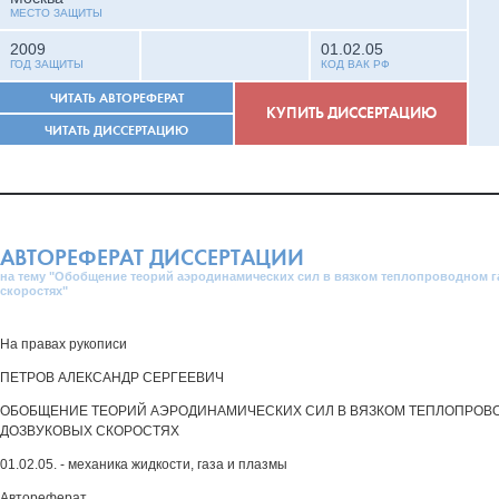
МЕСТО ЗАЩИТЫ
2009
01.02.05
ГОД ЗАЩИТЫ
КОД ВАК РФ
ЧИТАТЬ АВТОРЕФЕРАТ
КУПИТЬ ДИССЕРТАЦИЮ
ЧИТАТЬ ДИССЕРТАЦИЮ
АВТОРЕФЕРАТ ДИССЕРТАЦИИ
на тему "Обобщение теорий аэродинамических сил в вязком теплопроводном г
скоростях"
На правах рукописи
ПЕТРОВ АЛЕКСАНДР СЕРГЕЕВИЧ
ОБОБЩЕНИЕ ТЕОРИЙ АЭРОДИНАМИЧЕСКИХ СИЛ В ВЯЗКОМ ТЕПЛОПРОВО
ДОЗВУКОВЫХ СКОРОСТЯХ
01.02.05. - механика жидкости, газа и плазмы
Автореферат