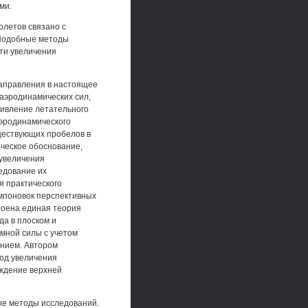
ми.
летов связано с
 Подобные методы
ти увеличения
 направления в настоящее
аэродинамических сил,
тивление летательного
эродинамического
ществующих пробелов в
ическое обоснование,
 увеличения
едование их
я практического
мпоновок перспективных
роена единая теория
да в плоском и
мной силы с учетом
анием. Автором
тод увеличения
аждение верхней
ые методы исследований.