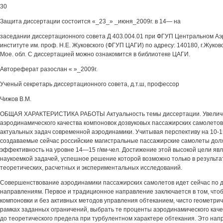
30
Защита диссертации состоится «_23_» _июня_2009г. в 14— на
заседании диссертационного совета Д 403.004.01 при ФГУП Центральном А
институте им. проф. Н.Е. Жуковского (ФГУП ЦАГИ) по адресу: 140180, г.Жуковск
Мое. обл. С диссертацией можно ознакомится в библиотеке ЦАГИ.
Автореферат разослан « »_2009г.
Ученый секретарь диссертационного совета, д.т.ш, профессор
Чижов В.М.
ОБЩАЯ ХАРАКТЕРИСТИКА РАБОТЫ Актуальность темы диссертации. Увеличе
аэродинамического качества компоновок дозвуковых пассажирских самолетов
актуальных задач современной аэродинамики. Учитывая перспективу на 10-1
создаваемые сейчас российские магистральные пассажирские самолеты дол
эффективность на уровне 14—15 г/км-чел. Достижение этой высокой цели яв
наукоемкой задачей, успешное решение которой возможно только в результа
теоретических, расчетных и экспериментальных исследований.
Совершенствование аэродинамики пассажирских самолетов идет сейчас по 
направлениям. Первое и традиционное направление заключается в том, что
компоновки и без активных методов управления обтеканием, чисто геометрич
рамках заданных ограничений, выбрать те проценты аэродинамического каче
до теоретического предела при турбулентном характере обтекания. Это нап