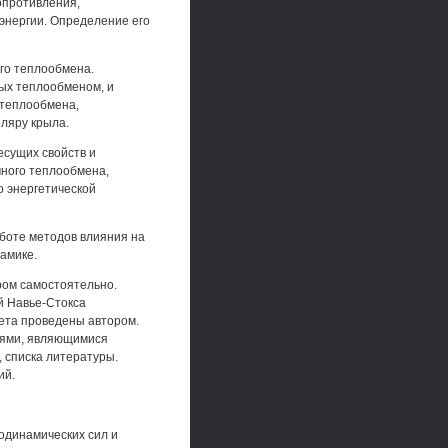
опротивления,
энергии. Определение его
го теплообмена.
ых теплообменом, и
 теплообмена,
ляру крыла.
есущих свойств и
чного теплообмена,
о энергетической
боте методов влияния на
амике.
ром самостоятельно.
 Навье-Стокса
чета проведены автором.
ниями, являющимися
 списка литературы.
ий.
одинамических сил и