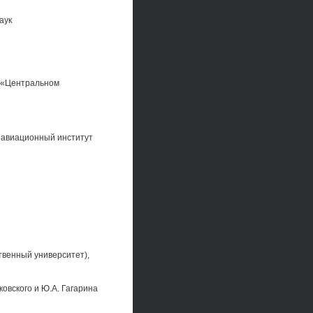
аук
 «Центральном
й авиационный институт
твенный университет),
овского и Ю.А. Гагарина