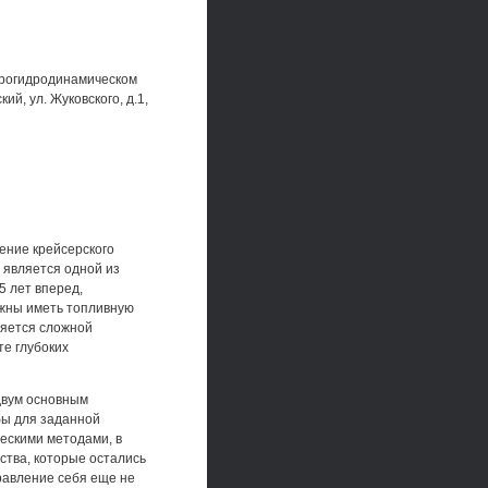
эрогидродинамическом
ий, ул. Жуковского, д.1,
ние крейсерского
 является одной из
5 лет вперед,
жны иметь топливную
ляется сложной
те глубоких
двум основным
бы для заданной
ескими методами, в
ства, которые остались
равление себя еще не