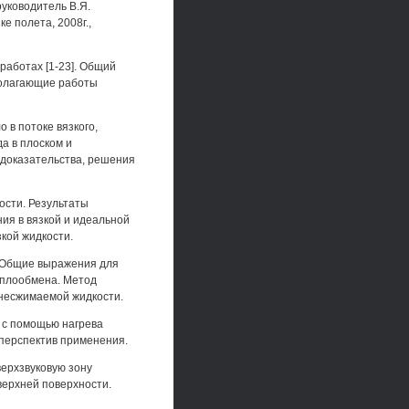
уководитель В.Я.
е полета, 2008г.,
работах [1-23]. Общий
полагающие работы
 в потоке вязкого,
а в плоском и
 доказательства, решения
ости. Результаты
ия в вязкой и идеальной
кой жидкости.
. Общие выражения для
еплообмена. Метод
 несжимаемой жидкости.
 с помощью нагрева
 перспектив применения.
верхзвуковую зону
верхней поверхности.