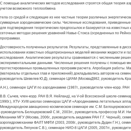
С помощью аналитических методов исследования строятся общая теория аэ
учетом возможного теплообмена
тела со средой и следующие из нее частные теории различных энергетическ
суммарные аэродинамические силы. Численные исследования, приведенные 
для подтверждения теоретических предпосылок и базируются на известных
сеточных методах решения уравнений Навье-Стокса (осредненных по Рейн
программах.
Достоверность полученных результатов. Результаты, представленные в дисс
использовании известных общепризнанных моделей механики жидкости и газ
исследования. Аналитические результаты сравниваются с численными реше
экспериментальными данными. Численные решения получены с помощью мн
протестированных промышленных программ расчета. Апробация работы. М
(материалы отдельных глав и приложений) докладывались автором на семин
руководитель Шевелев Ю.Д), семинаре ЦИАМ (МоскваД982, руководитель Кра
A.Н.), семинаре ЦАГИ по аэродинамике (1987г., руководители член-корр. РАН
B.В. Сычев, член-корр. РАН В.Я. Нейланд), на V-ой Всесоюзной школе-семина
1990г.), XTV- XVIII школах семинарах ЦАГИ «Аэродинамика летательных аппар
Международном авиационно-космическом семинаре им. С.М. Белоцерковского
-руководитель Белоцерковский С.М., 2003гг., руководитель профессор М.И. 
Механики МГУ (Москва, 2006г., руководитель академик РАН Г.Г. Черный), се
аэрогидромеханики ФАЛТ МФТИ (2003, 2008г., руководитель Дудин Г.Н.), семи
руководитель Ляпунов C.B.), семинаре НИО-8 ЦАГИ (2005, 2007гг., руководите