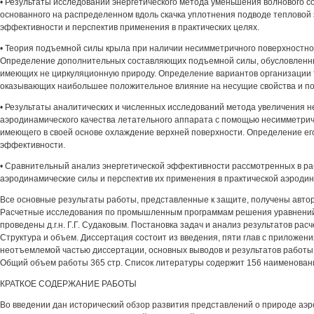
• Результаты исследований энергетического метода уменьшения волнового с
основанного на распределенном вдоль скачка уплотнения подводе тепловой 
эффективности и перспектив применения в практических целях.
• Теория подъемной силы крыла при наличии несимметричного поверхностно
Определение дополнительных составляющих подъемной силы, обусловленн
имеющих не циркуляционную природу. Определение вариантов организации
оказывающих наибольшее положительное влияние на несущие свойства и по
• Результаты аналитических и численных исследований метода увеличения н
аэродинамического качества летательного аппарата с помощью несимметри
имеющего в своей основе охлаждение верхней поверхности. Определение ег
эффективности.
• Сравнительный анализ энергетической эффективности рассмотренных в ра
аэродинамические силы и перспектив их применения в практической аэродин
Все основные результаты работы, представленные к защите, получены авто
Расчетные исследования по промышленным программам решения уравнений
проведены д.г.н. Г.Г. Судаковым. Постановка задач и анализ результатов рас
Структура и объем. Диссертация состоит из введения, пяти глав с приложе
неотъемлемой частью диссертации, основных выводов и результатов работы,
Общий объем работы 365 стр. Список литературы содержит 156 наименован
КРАТКОЕ СОДЕРЖАНИЕ РАБОТЫ
Во введении дан исторический обзор развития представлений о природе аэр