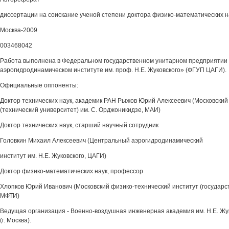
диссертации на соискание ученой степени доктора физико-математических н
Москва-2009
003468042
Работа выполнена в Федеральном государственном унитарном предприятии
аэрогидродинамическом институте им. проф. Н.Е. Жуковского» (ФГУП ЦАГИ).
Официальные оппоненты:
Доктор технических наук, академик РАН Рыжов Юрий Алексеевич (Московски
(технический университет) им. С. Орджоникидзе, МАИ)
Доктор технических наук, старший научный сотрудник
Головкин Михаил Алексеевич (Центральный аэрогидродинамический
институт им. Н.Е. Жуковского, ЦАГИ)
Доктор физико-математических наук, профессор
Хлопков Юрий Иванович (Московский физико-технический институт (государс
МФТИ)
Ведущая организация - Военно-воздушная инженерная академия им. Н.Е. Жук
(г. Москва).