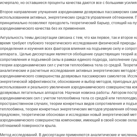
исчерпало, но оставшиеся проценты качества даются все с большими усилия
Второе направление улучшения аэродинамики дозвуковых пассажирских само
использованием активных, энергетических средств управления обтеканием.
принципиально позволяют преодолеть теоретический барьер, стоящий на пу
аэродинамического качества без их применения.
Актуальность темы диссертации связана с тем, что как первое, так и второе
время требуют глубокого теоретического исследования физической природы 
определения и изучения всех факторов влияния на подъемную силу и сопро
аппарата.. Целью диссертации является обобщение существующих теорий а
сопротивления и подъемной силы в рамках единого подхода, заполнение су
теории аэродинамических сил с учетом теплообмена тела со средой. Теорет
аналитические и расчетные исследования активных энергетических методов
аэродинамического совершенства дозвуковых пассажирских самолетов. Иссл
энергетической эффективности, обоснование и выбор методов, пригодных дл
использования и реального увеличения аэродинамического совершенства ко
дозвуковых летательных аппаратов. Научная новизна работы. Автором пост
аэродинамических сил с учетом теплообмена тела со средой или теплоподво
пространственном случаях, теории конкретных видов сопротивления и подъе
теплообмена, теории конкретных энергетических методов управления обтек
предложен, теоретически обоснован и исследован новый энергетический ме
аэродинамического совершенства компоновки, имеющий в своей основе охл
обтекаемой поверхности крыла.
Метод исследований. В диссертации применяются аналитические и численн