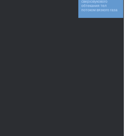
сверхзвукового
обтекания тел
потоком вязкого газа