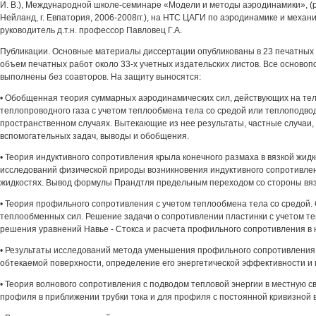
И. В.), Международной школе-семинаре «Модели и методы аэродинамики», (р
Нейланд, г. Евпатория, 2006-2008гг.), на НТС ЦАГИ по аэродинамике и механик
руководитель д.т.н. профессор Павловец Г.А.
Публикации. Основные материалы диссертации опубликованы в 23 печатных 
объем печатных работ около 33-х учетных издательских листов. Все осново
выполнены без соавторов. На защиту выносятся:
• Обобщенная теория суммарных аэродинамических сил, действующих на тело
теплопроводного газа с учетом теплообмена тела со средой или теплоподвод
пространственном случаях. Вытекающие из нее результаты, частные случаи,
вспомогательных задач, выводы и обобщения.
• Теория индуктивного сопротивления крыла конечного размаха в вязкой жидк
исследований физической природы возникновения индуктивного сопротивлен
жидкостях. Вывод формулы Прандтля предельным переходом со стороны вяз
• Теория профильного сопротивления с учетом теплообмена тела со средой
теплообменных сил. Решение задачи о сопротивлении пластинки с учетом т
решения уравнений Навье - Стокса и расчета профильного сопротивления в
• Результаты исследований метода уменьшения профильного сопротивления
обтекаемой поверхности, определение его энергетической эффективности и
• Теория волнового сопротивления с подводом тепловой энергии в местную с
профиля в приближении трубки тока и для профиля с постоянной кривизной 