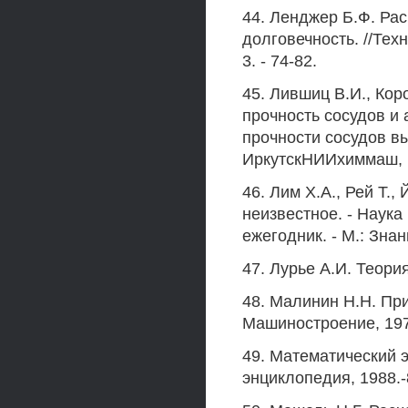
44. Ленджер Б.Ф. Ра
долговечность. //Техн
3. - 74-82.
45. Лившиц В.И., Кор
прочность сосудов и
прочности сосудов вы
ИркутскНИИхиммаш, 1
46. Лим Х.А., Рей Т.
неизвестное. - Наук
ежегодник. - М.: Знан
47. Лурье А.И. Теория 
48. Малинин Н.Н. При
Машиностроение, 1975
49. Математический э
энциклопедия, 1988.-