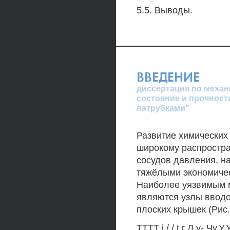
5.5. Выводы.
ВВЕДЕНИЕ
диссертация по механ
состояние и прочност
патрубками"
Развитие химических
широкому распростр
сосудов давления, н
тяжёлыми экономичес
Наиболее уязвимым 
являются узлы вводо
плоских крышек (Рис. 
TTTT i / / t r Л у- Чу.У.У