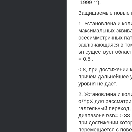
-1999 гг).
Защищаемые новые н
1. Установлена и ко
максимальных эквив
осесимметричных пат
заключающаяся в том
sn существует облас
= 0.5 .
0.8, при достижении
причём дальнейшее у
уровня не даёт.
2. Установлена и ко
o™gX для рассматри
галтельный переход, 
диапазоне r/sn= 0.33 
при достижении кото
перемещается с пове