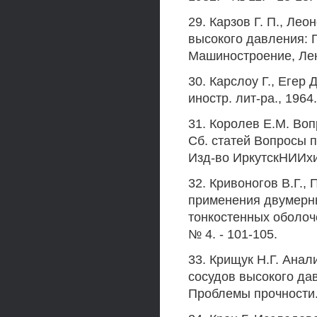
29. Карзов Г. П., Ле
высокого давления: П
Машиностроение, Ленин
30. Карслоу Г., Егер 
иностр. лит-ра., 1964.
31. Королев Е.М. Воп
Сб. статей Вопросы п
Изд-во ИркутскНИИхи
32. Кривоногов В.Г.,
применения двумерны
тонкостенных оболоче
№ 4. - 101-105.
33. Крищук Н.Г. Ана
сосудов высокого да
Проблемы прочности. -