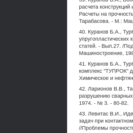
расчета конструкций 
Расчеты на прочность:
Тарабасова. - М.: Ма
40. Куранов Б.А., Тур
упругопластических к
статей. - Вып.27. /По
Машиностроение, 1986
41. Куранов Б.А., Ту
комплекс "ТУПРОК" дл
Химическое и нефтяно
42. Ларионов В.В., 
разрушению сварных 
1974. - № 3. - 80-82.
43. Левитас В.И., И
задач при контактно
//Проблемы прочности.