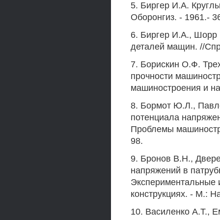
5. Биргер И.А. Кругл
Оборонгиз. - 1961.- 36
6. Биргер И.А., Шорр
деталей мащин. //Спра
7. Борискин О.Ф. Тр
прочности машиностр
машиностроения и над
8. Бормот Ю.Л., Пав
потенциала напряженн
Проблемы машинострое
98.
9. Бронов В.Н., Двер
напряжений в патрубк
Экспериментальные и
конструкциях. - М.: На
10. Василенко А.Т., 