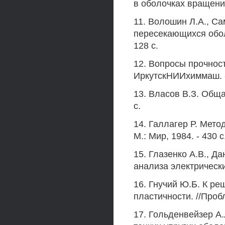
в оболочках вращения
11. Волошин Л.А., Са
пересекающихся оболо
128 с.
12. Вопросы прочност
ИркутскНИИхиммаш. - 1
13. Власов В.З. Общая
с.
14. Галлагер Р. Метод
М.: Мир, 1984. - 430 с
15. Глазенко А.В., Д
анализа электрических
16. Гнучий Ю.Б. К ре
пластичности. //Пробл
17. Гольденвейзер А