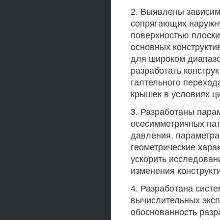
2. Выявлены зависим
сопрягающих наружну
поверхностью плоски
основных конструкти
для широком диапазо
разработать констру
галтельного переход
крышек в условиях ц
3. Разработаны пара
осесимметричных пат
давления, параметра
геометрические хара
ускорить исследован
изменения конструкт
4. Разработана систе
вычислительных экс
обоснованность раз