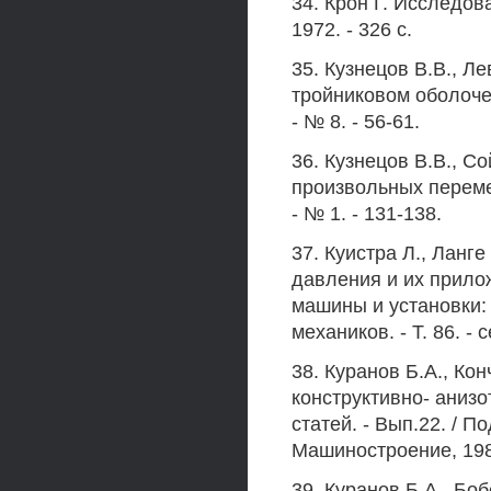
34. Крон Г. Исследов
1972. - 326 с.
35. Кузнецов В.В., Л
тройниковом оболоче
- № 8. - 56-61.
36. Кузнецов В.В., 
произвольных переме
- № 1. - 131-138.
37. Куистра Л., Ланг
давления и их прило
машины и установки:
механиков. - Т. 86. - 
38. Куранов Б.А., Ко
конструктивно- анизо
статей. - Вып.22. / П
Машиностроение, 1981
39. Куранов Б.А., Бо