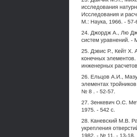
исследования натурно
Исследования и расч
М.: Наука, 1966. - 57-
24. Джордж А., Лю Д
систем уравнений. - М
25. Дэвис Р., Кейт X
конечных элементов.
инженерных расчетов.
26. Ельцов А.И., Маз
элементах тройников 
№ 8 . - 52-57.
27. Зенкевич О.С. Ме
1975. - 542 с.
28. Каневский М.В. 
укрепления отверсти
1982. - № 11. - 13-18.