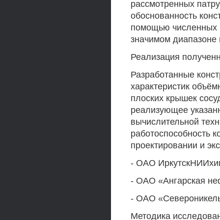
рассмотренных патру
обоснованность конс
помощью численных 
значимом диапазоне 
Реализация полученн
Разработанные конст
характеристик объём
плоских крышек сосу
реализующее указан
вычислительной техн
работоспособность к
проектировании и эк
- ОАО ИркутскНИИхи
- ОАО «Ангарская не
- ОАО «Североникель
Методика исследова