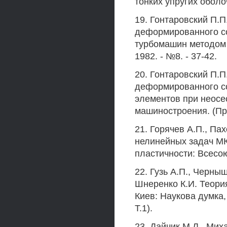
тонких упругих оболоч
19. Гонтаровский П.П
деформированного с
турбомашин методом 
1982. - №8. - 37-42.
20. Гонтаровский П.П
деформированного с
элементов при неосе
машиностроения. (Пр
21. Горячев А.П., П
нелинейных задач МК
пластичности: Всесою
22. Гузь А.П., Черныш
Шнеренко К.И. Теория
Киев: Наукова думка, 
Т.1).
23. Дайчик М.Л., Мих