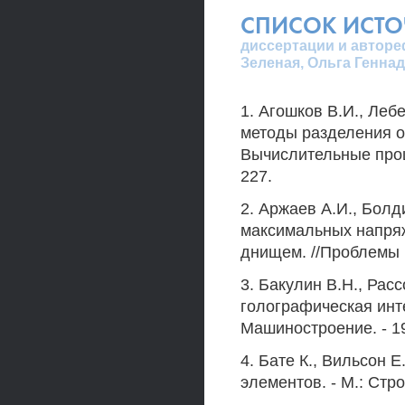
СПИСОК ИСТ
диссертации и автореф
Зеленая, Ольга Геннад
1. Агошков В.И., Ле
методы разделения о
Вычислительные проце
227.
2. Аржаев А.И., Бол
максимальных напряж
днищем. //Проблемы п
3. Бакулин В.Н., Рас
голографическая инт
Машиностроение. - 198
4. Бате К., Вильсон 
элементов. - М.: Строй