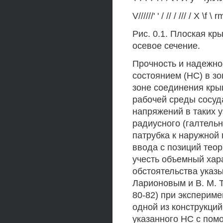
V//////' ' / // / /// / X \f \ r
Рис. 0.1. Плоская кры
осевое сечение.
Прочность и надежно
состоянием (НС) в зо
зоне соединения кры
рабочей среды сосуд
напряжений в таких 
радиусного (галтель
патрубка к наружной
ввода с позиций теор
учесть объемный хар
обстоятельства указы
Ларионовым и В. М. 
80-82) при эксперим
одной из конструкций
указанного НС с по