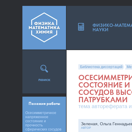
ФИЗИКО-МАТЕМ
НАУКИ
Библиотека диссертаций
Ме
ОСЕСИММЕТР
поиск
СОСТОЯНИЕ И
СОСУДОВ ВЫС
ПАТРУБКАМИ
Похожие работы
тема автореферата и
Осесимметричное
напряженное
состояние и
Зеленая, Ольга Геннадье
прочность
АВТОР
сферических сосудов