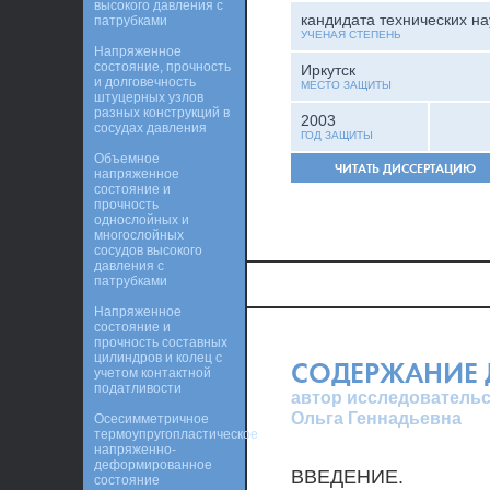
высокого давления с
кандидата технических на
патрубками
УЧЕНАЯ СТЕПЕНЬ
Напряженное
состояние, прочность
Иркутск
и долговечность
МЕСТО ЗАЩИТЫ
штуцерных узлов
разных конструкций в
2003
сосудах давления
ГОД ЗАЩИТЫ
Объемное
ЧИТАТЬ ДИССЕРТАЦИЮ
напряженное
состояние и
прочность
однослойных и
многослойных
сосудов высокого
давления с
патрубками
Напряженное
состояние и
прочность составных
цилиндров и колец с
СОДЕРЖАНИЕ 
учетом контактной
податливости
автор исследовательс
Ольга Геннадьевна
Осесимметричное
термоупругопластическое
напряженно-
деформированное
ВВЕДЕНИЕ.
состояние