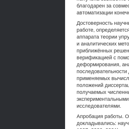
благодарен за совм
автоматизации конеч
Достоверность научн
работе, определяетс
аппарата теории упр
и аналитических мет
приближённых решени
верификацией с пом
деформирования, ан
последовательности 
применяемых вычисли
положений диссерта
получаемых численны
экспериментальными 
исследователями.
Апробация работы. О
докладывались: науч