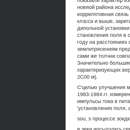
показали характер из
новяой района иссле
коррелятивная связь 
клзсса и выше, зарег
дипольной установки
становления поля в 
году на расстояниях 
землетрясениям пред
сами же толчни совп
Значительно большие 
характеризующих вер
2С00 м).
С'целью улучшения м
1983-1984.гг. измер
импульсы тока в пит
'установления поля,
sou, s процессе зокд
в зеки иосылзлксь с