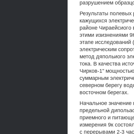
разрушением образцо
Результаты полевых
кажущихся электриче
районе Чираейсиого 
этими изизнениями 9
этапе исследований (
электрическим сопр
метод дяпольиого эл
тока. В качества ист
Чирков-1" мощностью
суммарным электриче
северном берегу вод
восточном берегах.
Начальное значение 
предельной дипольао
приемного и питающег
измерения 9к состоял
с перерывами 2-3 ча