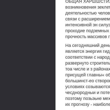
ОБЩАЯ ХАРШШСТИХЛ
возникновения зекле
деятельностью челове
связи с расширением
интенсивной эн силу
проходие подземных 
прочность массивов 
На сегодняшний день,
является энергия гид
соответствии с наро
развернуто строител
тоа числе и з района
присущей главны« об
большинст-ео створо
условиях созываются
чесднородныи и поте
поэтому позьэьне ме
их прогнозу - наибол