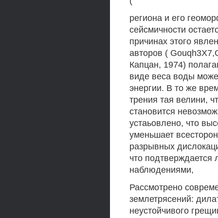
(
региона и его геомор
сейсмичности остает
причинах этого явле
авторов ( Gouqh3X7,G
Капцан, 1974) полага
виде веса воды може
энергии. В то же вре
трения тая велини, ч
становится невозможн
устаьовлено, что вы
уменьшает всесторон
разрывных дислокация
что подтверждается
наблюдениями,
Рассмотрено совреме
землетрясений: дила
неустойчивого грещи