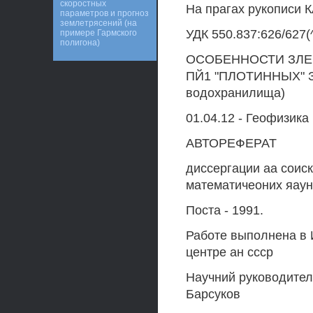
скоростных
На прагах рукопис
параметров и прогноз
землетрясений (на
УДК 550.837:626/627(
примере Гармского
полигона)
ОСОБЕННОСТИ ЗЛЕ
ПЙ1 "ПЛОТИННЫХ" З
водохранилища)
01.04.12 - Геофизика
АВТОРЕФЕРАТ
диссергации аа соис
математичеоних яаун
Поста - 1991.
Работе выполнена в 
центре ан ссср
Научний руководитель
Барсуков