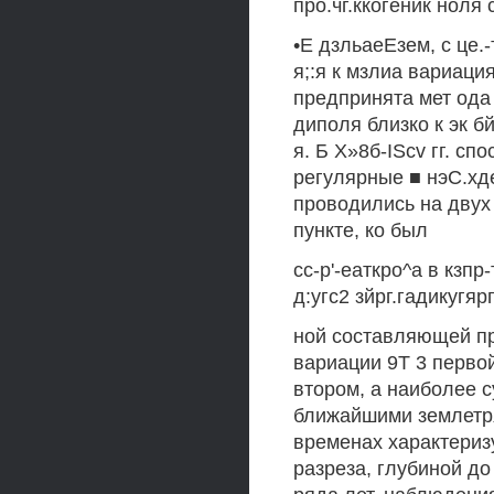
про.чг.ккогеник ноля 
•Е дзльаеЕзем, с це.
я;:я к мзлиа вариаци
предпринята мет ода 
диполя близко к эк б
я. Б Х»8б-IScv гг. сп
регулярные ■ нэС.хд
проводились на двух д;
пункте, ко был
сс-р'-еаткро^а в кзпр
д:угс2 зйрг.гадикугярп
ной составляющей пр
вариации 9Т 3 первой
втором, а наиболее с
ближайшими землетря
временах характериз
разреза, глубиной до