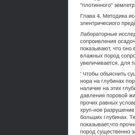
"плотинного" землет
Глава 4. Методика и
злентричесиого пред
Лабораторные исслед
сопроивления осадоч
показывают, что оно 
влажных пород сопр
увеличивается, для 
' Чтобы объяснить с
нора на глубинах по
наличие на этих глуб
давления поровой жи
прочих равных услов
хруп-ное разрушение
больших глубинах. Те
показывает,что прочн
пород существенно з