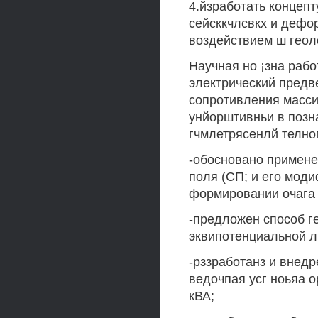
4.йзработать конце
сейсккчлсвкх и дефо
воздействием ш геол
Научная но ¡зна рабо
электрический предв
сопротивления масси
унйорштивньи в позн
гчмлетрясенлй телно
-обосновано примене
поля (СП; и его мод
формировании очага 
-предложен способ г
эквипотенциальной л
-рззработанз и внед
ведочпая усг ноьяа 
кВА;