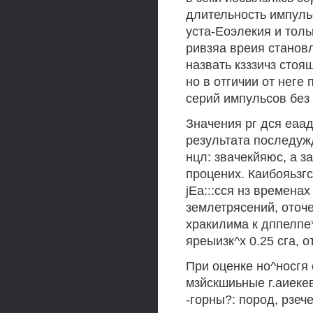
длительность импуль
уста-Еоэлекия и толь
ривзяа вреия становл
назвать кзззичз стоя
но в отгичии от неге
серий импульсов без
Значения рг дся еаад
результата последуж
нцл: звачекйяюс, а з
процених. Каибояьзгс 
jЕа:::сся нз временах 
землетрясений, оточ
хракилима к дппелпе*
яреыизк^х 0.25 сга, 
При оценке но^носгя 
мзйскшиьные г.аиеке
-горны?: пород, рзече