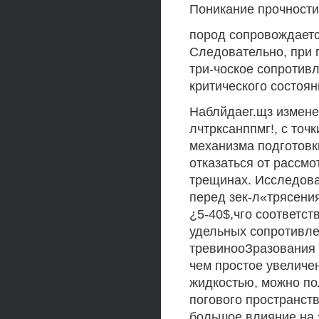
Поникание прочности
пород сопровождаетс
Следовательно, при 
три-чоское сопротив
критического состоян
Наблйдаег.щз измене
лчтрксанппмг!, с точ
механизма подготовк
отказаться от рассм
трещинах. Исследован
перед зек-л«трясени
¿5-40$,чго соответс
удельных сопротивлен
тревинооЗразования 
чем простое увеличе
жидкостью, можно пол
погового пространств
большое влияние на 