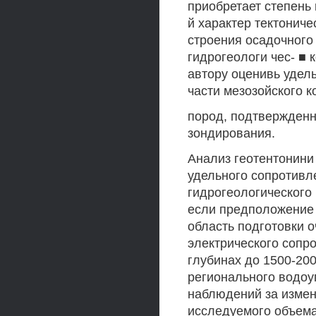
приобретает степень
й характер тектониче
строения осадочного 
гидрогеологи чес- ■ 
автору оценивь удел
части мезозойского 
пород, подтвержденн
зондирования.
Анализ геотентонини
удельного сопротивл
гидрогеологического 
если предположение 
область подготовки 
электрического сопр
глубинах до 1500-20
регионального водоу
наблюдений за измен
исследуемого объема