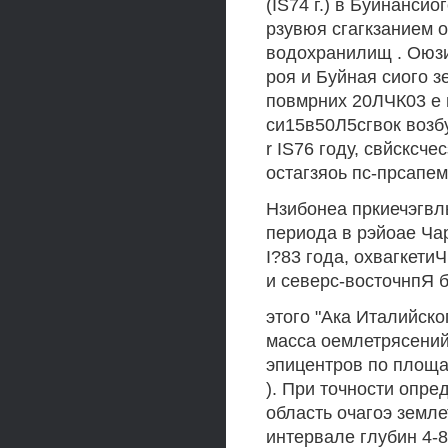
(IS74 г.) в Буйнансйо
рзувюя сгагкзанием о
водохранилищ . Оюзи
роя и Буйная сиого з
повмрних 20ЛЧК03 е и
си15в50Л5сгвок возб
r IS76 году, свйсксче
остагзяоь пс-прсапем
Нзибонеа пркиечэгвлы
периода в рэйоае Ча
I?83 года, охвагкети
и северс-восточнпЯ бо
этого "Ака Италийско
масса оемлетрясений 
эпицентров по площа
). При точности опре
область очагоэ земле
интервале глубин 4-