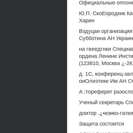
Официальные оппонен
Ю.П. СкоЕородкик Ка
Харин
Вздуцая организация:
Субботина АН Украин
на гвеедгнки Специа
ордена Ленине Инстит
(123810, Москва ¿-2К, 
д. 1С, конференц-зал
оиОлиэтеке Им АН 
А ;тореферет разослан
Ученый секретарь Сп
доитор .¿•изико-гатеи
Защита состоится