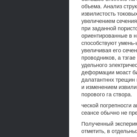
объема. Анализ стру
извилистость токовы
увеличением сечения
при заданной порист
ориентированные в н
способствуют умень-
увеличивая его сече
проводников, а тзгае
удельного электриче
деформации моаст би
далатантннх трещин 
и изменением извили
порового га створа.
ческой погрепносги 
сеансе обычно не пре
Полученный эксперим
отметить, в отдельн