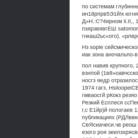
по системам глубинн
ин18рпрв5Э1й!к югня
Д»Н.:С?4ярном Ii.II,,
пзярзвявгЕШ satomoro
гнкаш2ьс«ого). «рлвр
Нз sopie сейсмическо
иак зона аночальпо-вы
пол навив крупного, 
взнпой (1в8»оавчсск
носгз яедр отразилос
1974 гагз, Hsiioope
гмваосгй рКокз резяо
Резкий Есплеся ссПен
г,с Е1йр)й пологаев 1
публикациях (РДЛввко
СвЯсиачеси.чв реош г
езого роя зеилзхрясв