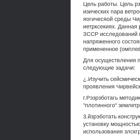
Цель работы. Цель рз
изических пара ветро
яогичесяой среды Чи
иетрксекиях. Данная
ЗССР исследований п
напряженного состоя
примененное (омплев
Для осуществления п
следующие задачи:
¿.Изучить сейсмичес
проявления Чирвейс
г.Рэзрзботагь методи
"плотинного" землетря
3.йзрэботать констр
установку мощностью
использования злскг