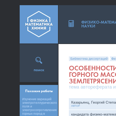
ФИЗИКО-МАТЕМ
НАУКИ
Библиотека диссертаций
Фи
ОСОБЕННОСТИ
поиск
ГОРНОГО МАС
ЗЕМЛЕТРЯСЕН
тема автореферата и
Похожие работы
Изучение вариаций
Казарьянц, Георгий Степ
электротеллурического
АВТОР
поля и
электросопротивления
горных пород в
кандидата физико-матема