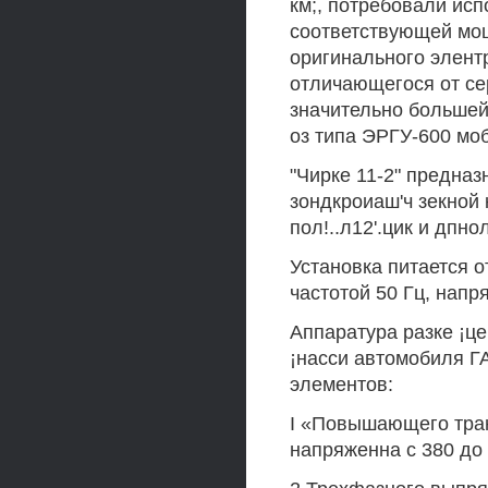
км;, потребовали ис
соответствующей мощ
оригинального элентр
отличающегося от се
значительно большей 
оз типа ЭРГУ-600 мо
"Чирке 11-2" предназ
зондкроиаш'ч зекной
пол!..л12'.цик и дпн
Установка питается о
частотой 50 Гц, нап
Аппаратура разке ¡це
¡насси автомобиля Г
элементов:
I «Повышающего тра
напряженна с 380 до 