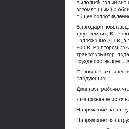
выполняй голый зип-
заземленным на обоих
общее сопротивление 
Благодаря поввгаюце
двух ремнях, В перв
напряжение ЗШ В, а 
600 В. Во втором ре
трансформатор, пода
грузде составляет 120
Основные технические
следующие:
Диапазон рабочих час
• Напряжение источни
Напряжение на нагруз
Напряжение нз нагруз