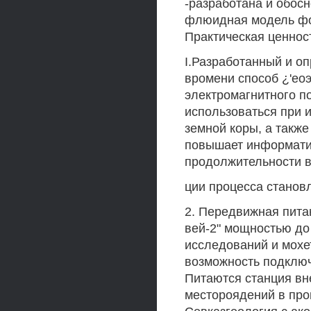
-разработана и обос
флюидная модель фор
Практическая ценнос
I.Разработанный и о
вромени способ ¿'ео
электромагнитного п
использоваться при 
земной коры, а такж
повышает информати
продолжительности в
ции процесса станов
2. Передвижная пита
вей-2" мощностью до
исследований и мохет
возможность подключ
Питаются станция вн
местороядений в про