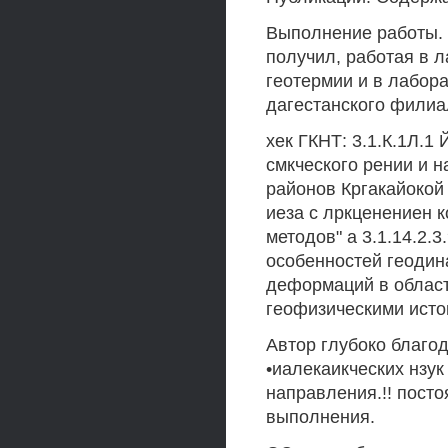
Выполнение работы. 
получил, работая в 
геотермии и в лабор
дагестанского филиа
хек ГКНТ: 3.1.К.1Л.1 
смкческого рении и н
районов Кргакайокой 
иеза с лркценениен 
методов" а 3.1.14.2.
особенностей геодин
деформаций в област
геофизическими истока
Автор глубоко благо
•иалекаикческих нзу
направления.!! посто
выполнения.