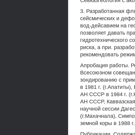
Севказгеология с ак
3. Разработанная ф
сейсмических и деф
вод-дейсавием на ге
позволяет давать пр
гидротехнического с
риска, а при. разра
рекомендовать режим
Апробация работы. Р
Всесоюзном совещан
зондированию с при
в 1981 г. (г.Апатит
АН СССР в 1984 г. (
АН СССР, Каввазская 
научной сессии Даге
(г.Махачнала), Симп
земной коры в 1988 г.
Публикации. Содержа