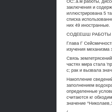
ОС:.а.м работы, дисс
заключения и содерж
иллюстрирована 5 таб
списка использованно
них 49 иностранные.
СОДЕЕШШ РАБОТЫ
Глава Г Сейсмичност
изучения механизма 
Связь землетрясений
частях мира стала '
с; рак и вызвала зн
Накопление сведений
заполнением водохран
определенные услови
считаются кг обходим
значение ^Николаев,