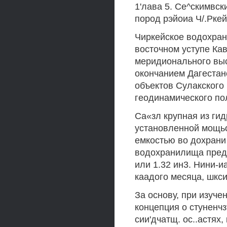
1'лава 5. Се^скимвск
пород рэйоиа Ч/.Ркей
Чиркейское водохран
восточном уступе Кав
меридионального выс
окончанием Дагестан
объектов Сулакского
геодинамического по
Са«зл крупная из гид
установленной мощьо
емкостью во дохрани 
водохранилища предп
или 1.32 ин3. Нини-
каадого месяца, шкси
За основу, при изуче
концепция о стуненчз
сии'дчатщ. ос..астях