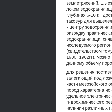
землетрясений, 1.ыез
локем водохранилища
глубинах 6-10 t:;i д
таковур для вышележ
к центру зодохрэнил
разрядку практическ
водохранилища, сня
исследуемого регион
(свидетельством том
1980~1982гг), можно 
данному объему поро
Для решения поставл
залегающий под лож
части мезозойского о
пород характерна ио
удельное электричес
гидрохимического ре
наличии различных г