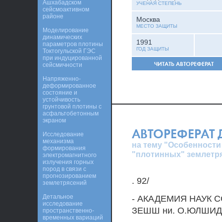
Ашхабадском
УЧЕНАЯ СТЕПЕНЬ
сейсмоактивном
районе
Москва
МЕСТО ЗАЩИТЫ
Моделирование
динамических
1991
параметров плотины
ГОД ЗАЩИТЫ
Токтогульской ГЭС
при индуцированной
ЧИТАТЬ АВТОРЕФЕРАТ
сейсмичности
Напряженно-
деформированное
состояние и
устойчивость
грунтовой плотины с
асфальтобетонным
экраном
АВТОРЕФЕРАТ
Исследование
механизма
на тему "Особенности
формирования
"плотинных" землетр
электромагнитного
излучения горных
пород в связи с
прогнозированием
. 92/
землетрясений
Детальное
- АКАДЕМИЯ НАУК 
исследование
ЗЕШШ ни. О.ЮЛШИД
пространственно-
временных вариаций