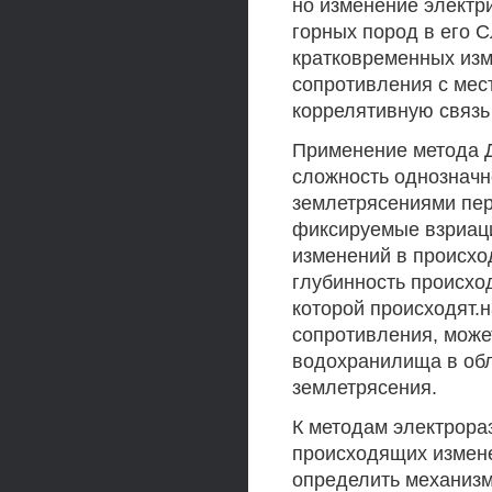
но изменение электр
горных пород в его 
кратковременных из
сопротивления с мес
коррелятивную связь
Применение метода Да
сложность однозначн
землетрясениями пере
фиксируемые взриаци
изменений в происхо
глубинность происхо
которой происходят.
сопротивления, може
водохранилища в обл
землетрясения.
К методам электрора
происходящих изменен
определить механиз