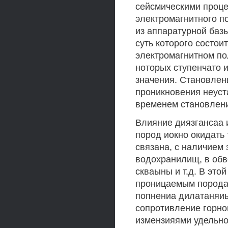
сейсмическими проце
электромагнитного по
из аппаратурной базы
суть которого состои
электромагнитном пол
ноторых ступенчато и
значения. Становлен
проникновения неуста
временем становлени
Влияние диязгансаа и
пород иокно окидать 
связана, с наличием 
водохранилищ, в обво
скваыны и т.д. В это
проницаемым породам
попнениа дилатаняиы
сопротивление горно
измензияями удельн