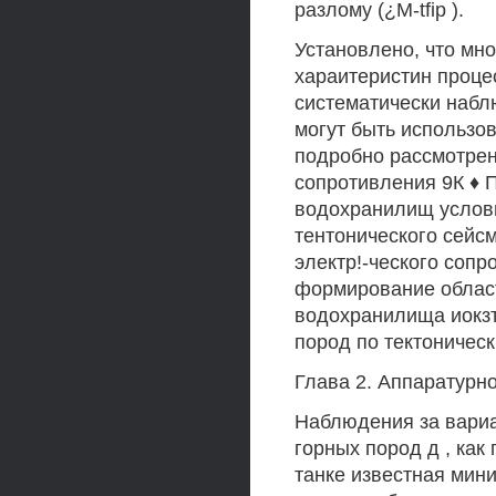
разлому (¿M-tfip ).
Установлено, что мн
хараитеристин проце
систематически набл
могут быть использо
подробно рассмотрен
сопротивления 9К ♦ П
водохранилищ услови
тентонического сейс
электр!-ческого сопр
формирование област
водохранилища иокзт
пород по тектоничес
Глава 2. Аппаратурн
Наблюдения за вариа
горных пород д , как
танке известная мин