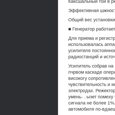
Каксшальный той в ре
Эффективная шжность
Общий вес установки •
■ Генератор работае
Для приема и регист
использовалась аппа
усилителя постоянно
радиостанций и источ
Усилитель собрав на
пчрвом каскаде опер
високогу сопротивле
чувствительность и 
электродах. Режекто
умень- . ыэет помеху
сигнала не более 1%
автомобиля по-вдаеш