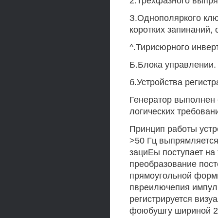
2.Трехфазного выпря
З.Однополяркого клю
коротких запинаний, 
^.Тирисюрного инвер
Б.Блока управлении.
б.Устройства регистр
Генератор выполнен 
логических требован
Принцип работы устр
>50 Гц выпрямляется
зациЕы поступает на
преобразование пост
прямоугольной формы
пвреилючепия импуль
регистрируется визуа
фоюбушгу шириной 20