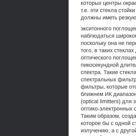
которых центры окра
т.е. эти стекла стойк
должны иметь резкую
экситонного поглоще
наблюдаться широко
поскольку она не пе
того, в таких стекл
оптического поглоще
пикосекундной длите
спектра. Такие стекл
спектральных фильтро
фильтры, которые от
ближнем ИК диапазон
(optical limitters) д
оптико-электронных 
Таким образом, созда
которое бы с одной с
излучению, а с друго