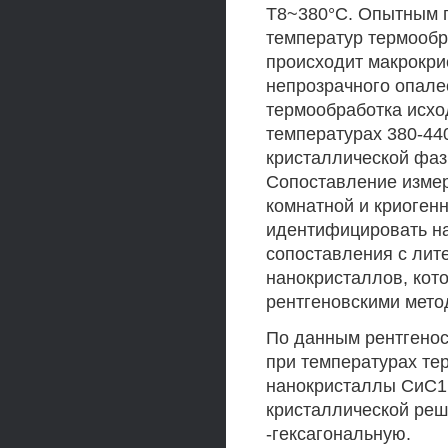
Т8~380°С. Опытным п
температур термообр
происходит макрокри
непрозрачного опале
термообработка исхо
температурах 380-44
кристаллической фаз
Сопоставление измер
комнатной и криогенн
идентифицировать на
сопоставления с лит
нанокристаллов, кот
рентгеновскими мето
По данным рентгенос
при температурах т
нанокристаллы СиС1
кристаллической реш
-гексагональную.