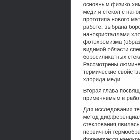
основным физико-хи
меди и стекол с нан
прототипа нового ма
работе, выбрана бор
нанокристаллами хл
фотохромизма (образ
видимой области спе
боросиликатных стек
Рассмотрены люминес
термические свойств
хлорида меди.
Вторая глава посвящ
применяемым в рабо
Для исследования те
метод дифференциал
стеклования явилас
первичной термообра
формируется нанокри