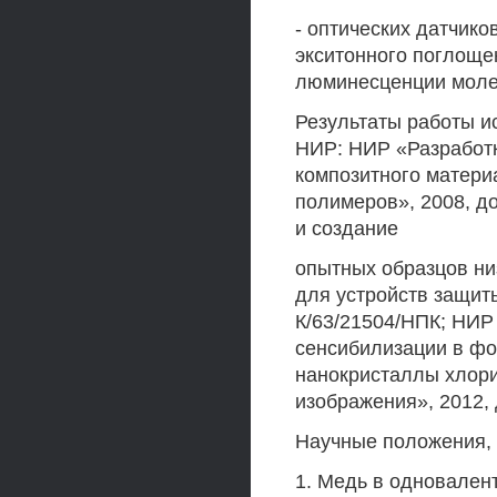
- оптических датчик
экситонного поглоще
люминесценции молек
Результаты работы 
НИР: НИР «Разработк
композитного матери
полимеров», 2008, д
и создание
опытных образцов ни
для устройств защиты
К/63/21504/НПК; НИР
сенсибилизации в фо
нанокристаллы хлори
изображения», 2012,
Научные положения,
1. Медь в одновален