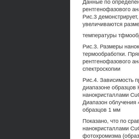
Данные по определе
рентгенофазового ан
Рис.3 демонстрирует
увеличиваются разме
температуры тфмообр
Рис.3. Размеры нано
термообработки. Пр
рентгенофазового ан
спектроскопии
Рис.4. Зависимость 
диапазоне образцов 
нанокристаллами CuC
Диапазон облучения 
образцов 1 мм
Показано, что по ср
нанокристаллами CuC
фотохромизма (образ