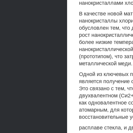
нанокристаллами хл
В качестве новой ма
нанокристаллы хлори
обусловлен тем, что
рост нанокристаллич
более низкие темпер
нанокристаллической
(прототипом), что за
металлической меди.
Одной из ключевых 
является получение 
Это связано с тем, ч
двухвалентном (Си2+
как одновалентное с
атомарным, для кото
восстановительные у
расплаве стекла, и 