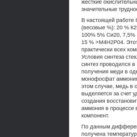
жесткие окислительны
значительные трудно
В настоящей работе
(весовые %): 20 % К
100% 5% Си20, 7,5% 
15 % >М4Н2Р04. Этот
практически всех ко
Условия синтеза стек
синтез проводился в
получения меди в од
монофосфат аммония 
этом случае, медь в
выделяется за счет у
создания восстанови
аммония в процессе 
компонент.
По данным дифферен
получена температур