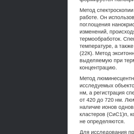
Метод спектроскопии
работе. Он использо
поглощения нанокрис
изменений, происход
термообработок. Спе
температуре, а также
(22К). Метод эксито
выделяемую при терм
концентрацию.
Метод люминесцентно
исследуемых объекто
нм, а регистрация с
от 420 до 720 нм. Л
наличие ионов однов
кластеров (СиС1)п, к
не определяются.
Для исследования пр