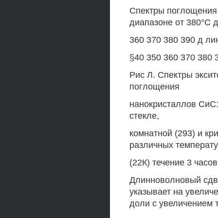
Спектры поглощения 
диапазоне от 380°С д
360 370 380 390 д ли
§40 350 360 370 380 
Рис Л. Спектры экси
поглощения
нанокристаллов СиС1
стекле,
комнатной (293) и кр
различных температу
(22К) течение 3 часов
Длинноволновый сдв
указывает на увелич
доли с увеличением 