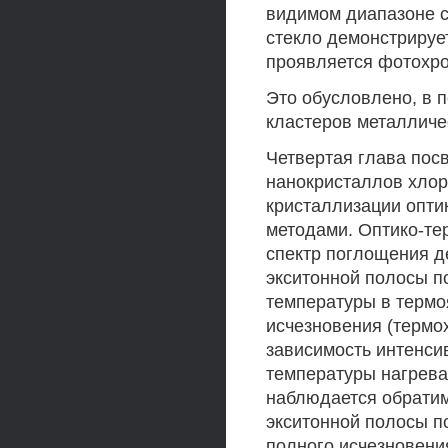
видимом диапазоне с
стекло демонстрирует
проявляется фотохро
Это обусловлено, в п
кластеров металличе
Четвертая глава по
нанокристаллов хлор
кристаллизации опти
методами. Оптико-те
спектр поглощения д
экситонной полосы п
температуры в термоя
исчезновения (термо
зависимость интенси
температуры нагрева
наблюдается обрати
экситонной полосы п
полного исчезновения