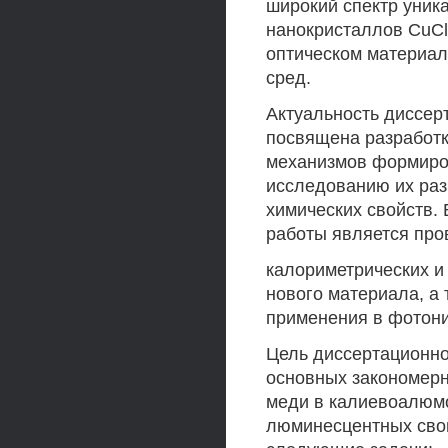
широкий спектр уник
нанокристаллов CuCl
оптическом материал
сред.
Актуальность диссерт
посвящена разработк
механизмов формиров
исследованию их раз
химических свойств.
работы является про
калориметрических и
нового материала, а 
применения в фотони
Цель диссертационно
основных закономер
меди в калиевоалюмо
люминесцентных свой