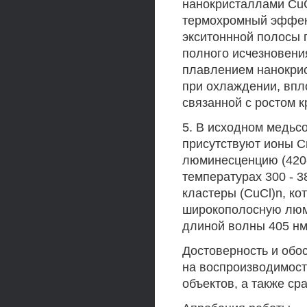
нанокристаллами Cu
термохромный эффект
экситоннной полосы 
полного исчезновени
плавлением нанокрис
при охлаждении, впл
связанной с ростом 
5. В исходном медь
присутствуют ионы С
люминесценцию (420-
температурах 300 - 
кластеры (CuCl)n, к
широкополосную люм
длиной волны 405 нм
Достоверность и обо
на воспроизводимост
объектов, а также ср