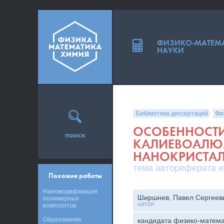
ФИЗИКО-МАТЕМ
НАУКИ
Библиотека диссертаций
Фи
ОСОБЕННОСТИ
поиск
КАЛИЕВОАЛЮМ
НАНОКРИСТА
тема автореферата и
Похожие работы
Наномодификация
Ширшнев, Павел Сергеев
полимерных
АВТОР
композитов
Образование
кандидата физико-матема