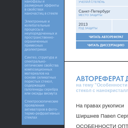
нанофазы и
УЧЕНАЯ СТЕПЕНЬ
размерные эффекты
в свойствах
Санкт-Петербург
наночастиц в стекле
МЕСТО ЗАЩИТЫ
Электронные и
2013
колебательные
ГОД ЗАЩИТЫ
процессы в
неупорядоченных и
ЧИТАТЬ АВТОРЕФЕРАТ
пространственно-
ограниченных
ЧИТАТЬ ДИССЕРТАЦИЮ
примесных
диэлектриках
Синтез, структура и
спектрально-
оптические свойства
композиционных
материалов на
АВТОРЕФЕРАТ
основе силикатных
пористых стекол,
на тему "Особенност
содержащих
галогениды серебра
стекол с нанокристал
или оксиды висмута
Спектроскопические
На правах рукописи
проявления
активаторов в фото-
термо-рефрактивных
Ширшнев Павел Сер
стеклах
ОСОБЕННОСТИ ОПТ