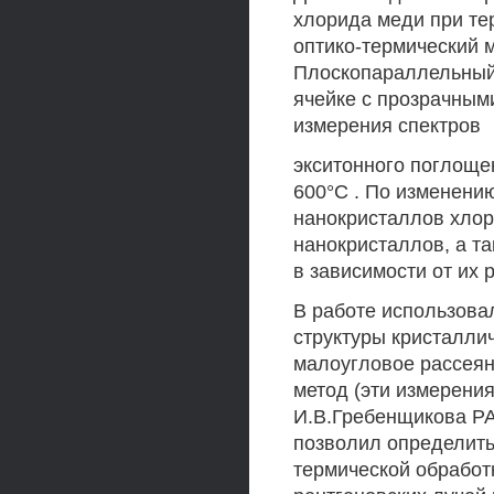
хлорида меди при те
оптико-термический 
Плоскопараллельный 
ячейке с прозрачным
измерения спектров
экситонного поглоще
600°С . По изменени
нанокристаллов хло
нанокристаллов, а т
в зависимости от их 
В работе использова
структуры кристалли
малоугловое рассеян
метод (эти измерения
И.В.Гребенщикова РА
позволил определить
термической обработ