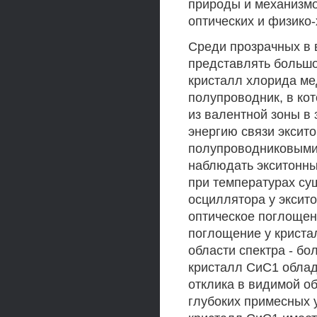
природы и механизмо
оптических и физико-
Среди прозрачных в 
представлять большо
кристалл хлорида м
полупроводник, в ко
из валентной зоны в
энергию связи эксит
полупроводниковыми 
наблюдать экситонны
при температурах су
осциллятора у эксито
оптическое поглощени
поглощение у криста
области спектра - бол
кристалл СиС1 облад
отклика в видимой об
глубоких примесных у