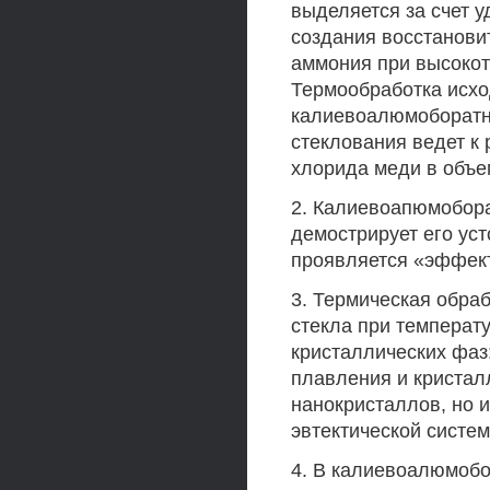
выделяется за счет у
создания восстанов
аммония при высокот
Термообработка исх
калиевоалюмоборатн
стеклования ведет к
хлорида меди в объе
2. Калиевоапюмобора
демострирует его уст
проявляется «эффек
3. Термическая обр
стекла при температ
кристаллических фаз
плавления и кристал
нанокристаллов, но 
эвтектической систем
4. В калиевоалюмобо