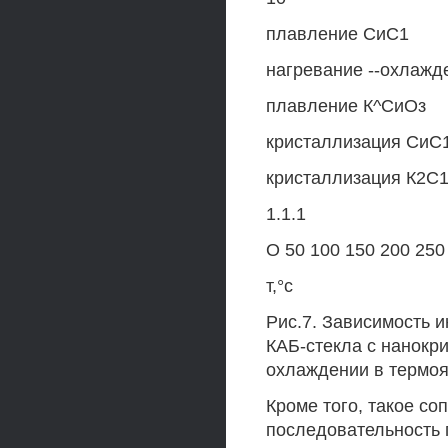
плавление СиС1
нагревание --охлажд
плавление К^СиОз
кристаллизация СиС
кристаллизация К2С
1.1.1
О 50 100 150 200 250
т,°с
Рис.7. Зависимость 
КАБ-стекла с нанокр
охлаждении в термо
Кроме того, такое с
последовательность 