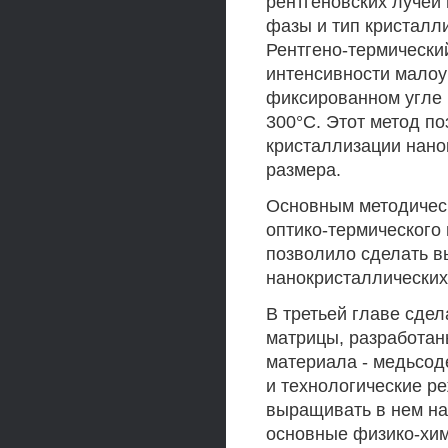
рентгеновских лучей
фазы и тип кристалли
Рентгено-термически
интенсивности малоу
фиксированном угле 
300°С. Этот метод п
кристаллизации нанок
размера.
Основным методическ
оптико-термического 
позволило сделать в
нанокристаллических
В третьей главе сде
матрицы, разработан
материала - медьсод
и технологические р
выращивать в нем на
основные физико-хим