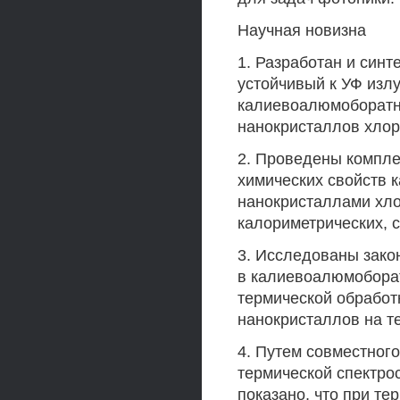
Научная новизна
1. Разработан и син
устойчивый к УФ изл
калиевоалюмоборатно
нанокристаллов хлор
2. Проведены компле
химических свойств 
нанокристаллами хло
калориметрических, 
3. Исследованы зако
в калиевоалюмоборат
термической обработ
нанокристаллов на т
4. Путем совместног
термической спектро
показано, что при те