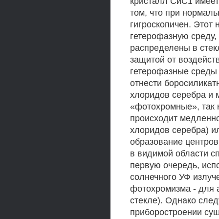
кристалл СиС1 имеет
том, что при нормал
гигроскопичен. Этот 
гетерофазную среду,
распределены в стек
защитой от воздейст
гетерофазные среды 
отнести боросиликат
хлоридов серебра и 
«фотохромные», так 
происходит медленно
хлоридов серебра) и
образование центров
в видимой области с
первую очередь, исп
солнечного УФ излуч
фотохромизма - для 
стекле). Однако след
приборостроении суще