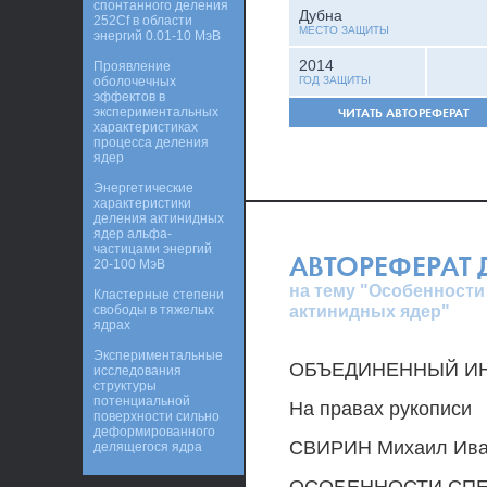
спонтанного деления
Дубна
252Сf в области
МЕСТО ЗАЩИТЫ
энергий 0.01-10 МэВ
2014
Проявление
оболочечных
ГОД ЗАЩИТЫ
эффектов в
экспериментальных
ЧИТАТЬ АВТОРЕФЕРАТ
характеристиках
процесса деления
ядер
Энергетические
характеристики
деления актинидных
ядер альфа-
частицами энергий
АВТОРЕФЕРАТ
20-100 МэВ
на тему "Особенности
Кластерные степени
актинидных ядер"
свободы в тяжелых
ядрах
Экспериментальные
ОБЪЕДИНЕННЫЙ ИН
исследования
структуры
потенциальной
На правах рукописи
поверхности сильно
деформированного
СВИРИН Михаил Ива
делящегося ядра