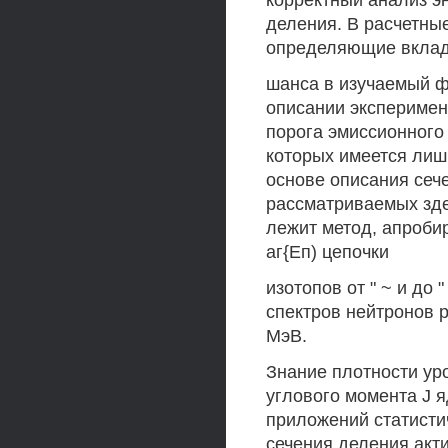
корректный анализ э
деления. В расчетные
определяющие вклад
шанса в изучаемый ф
описании экспериме
порога эмиссионного 
которых имеется лиш
основе описания сеч
рассматриваемых зде
лежит метод, апроби
аг{Еп) цепочки
изотопов от " ~ и до 
спектров нейтронов ре
МэВ.
Знание плотности уро
углового момента J 
приложений статисти
сечения деления акт