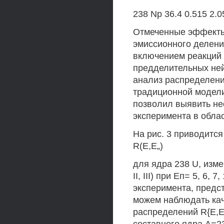
238 Np 36.4 0.515 2.0
Отмеченные эффекты 
эмиссионного деления
включением реакций (n,
предделительных ней
анализ распределений
традиционной модели
позволил выявить не
эксперимента в облас
На рис. 3 приводитс
R(E,E„)
для ядра 238 U, изм
II, III) при Еп= 5, 6,
эксперимента, предст
можем наблюдать ка
распределений R{E,E