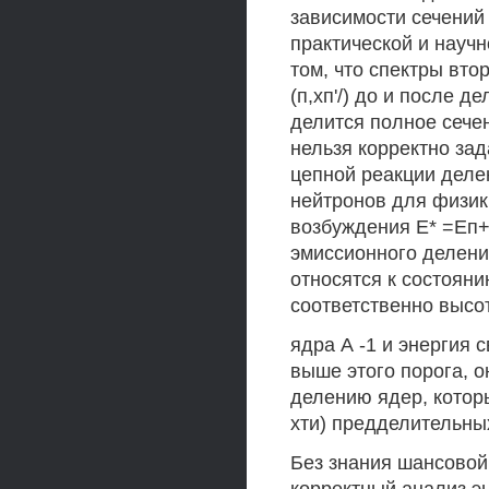
зависимости сечений
практической и научн
том, что спектры вто
(п,хп'/) до и после д
делится полное сечен
нельзя корректно зад
цепной реакции деле
нейтронов для физик
возбуждения Е* =Еп+
эмиссионного делени
относятся к состояни
соответственно высо
ядра А -1 и энергия 
выше этого порога, 
делению ядер, которы
хти) предделительны
Без знания шансовой