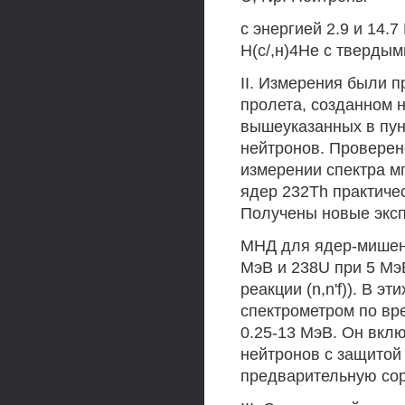
с энергией 2.9 и 14.7
Н(с/,н)4Не с твердым
II. Измерения были 
пролета, созданном н
вышеуказанных в пун
нейтронов. Проверен
измерении спектра м
ядер 232Th практичес
Получены новые экс
МНД для ядер-мишене
МэВ и 238U при 5 МэВ
реакции (n,n'f)). В 
спектрометром по вр
0.25-13 МэВ. Он вклю
нейтронов с защитой
предварительную со