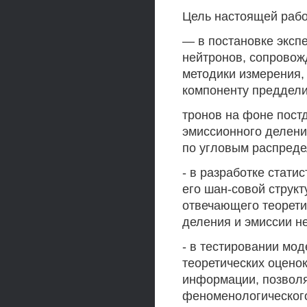
Цель настоящей рабо
— в постановке эксп
нейтронов, сопровож
методики измерения,
компоненту преддели
тронов на фоне пост
эмиссионного делени
по угловым распреде
- в разработке стати
его шан-совой струк
отвечающего теорети
деления и эмиссии н
- в тестировании мод
теоретических оцено
информации, позвол
феноменологического