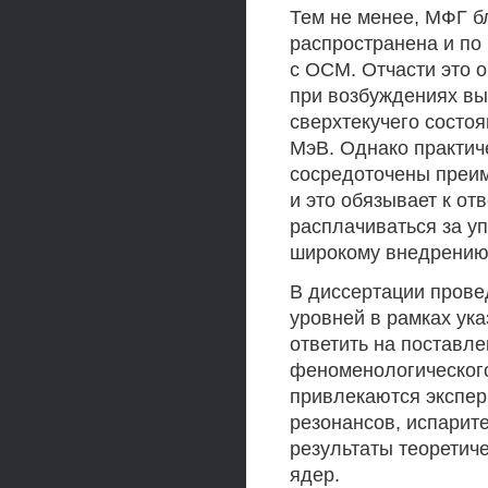
Тем не менее, МФГ б
распространена и по
с ОСМ. Отчасти это 
при возбуждениях вы
сверхтекучего состоя
МэВ. Однако практич
сосредоточены преиму
и это обязывает к от
расплачиваться за у
широкому внедрени
В диссертации прове
уровней в рамках ук
ответить на поставле
феноменологического
привлекаются экспер
резонансов, испарит
результаты теоретиче
ядер.