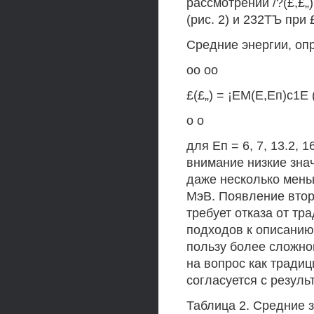
рассмотрении /?(£,£„
(рис. 2) и 232ТЪ при 
Средние энергии, оп
оо оо
£(£„) = ¡ЕМ(Е,Еп)с1Е 
о о
для Еп = 6, 7, 13.2, 
внимание низкие зна
даже несколько мень
МэВ. Появление втор
требует отказа от т
подходов к описанию
пользу более сложног
на вопрос как тради
согласуется с резуль
Таблица 2. Средние 