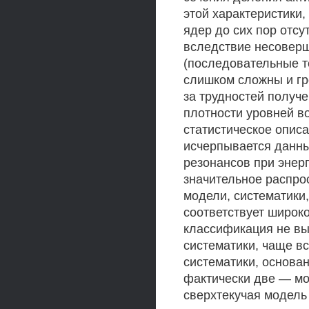
этой характеристики,
ядер до сих пор отсу
вследствие несоверш
(последовательные т
слишком сложны и гро
за трудностей получ
плотности уровней в
статистическое описа
исчерпывается данн
резонансов при энерг
значительное распро
модели, систематики
соответствует широко
классификация не вы
систематики, чаще в
систематики, основа
фактически две — мо
сверхтекучая модель