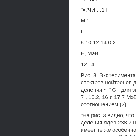
"♦.'ЧИ , ;1 I
М ' I
I
8 10 12 14 0 2
Е, МэВ
12 14
Рис. 3. Эксперимент
спектров нейтронов д
деления ~ " С г для 
7 , 13.2, 16 и 17.7 
соотношением (2)
"На рис. 3 видно, чт
деления ядер 238 и н
имеет те же особенн