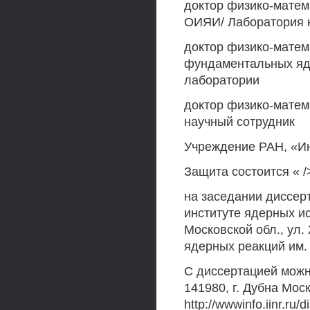
доктор физико-матем
ОИЯИ/ Лаборатория н
доктор физико-матем
фундаментальных яд
лаборатории
доктор физико-матем
научный сотрудник
Учреждение РАН, «Ин
Защита состоится « />т
на заседании диссер
институте ядерных ис
Московской обл., ул
ядерных реакций им. 
С диссертацией можн
141980, г. Дубна Моск
http://wwwinfo.iinr.ru/d