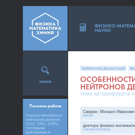
ФИЗИКО-МАТЕМ
НАУКИ
Библиотека диссертаций
Фи
ОСОБЕННОСТИ
поиск
НЕЙТРОНОВ Д
тема автореферата и
Похожие работы
Свирин, Михаил Иванови
Спектры мгновенных
АВТОР
нейтронов деления
233U, 235U, 239Pu
доктора физико-математи
тепловыми
УЧЕНАЯ СТЕПЕНЬ
нейтронами и