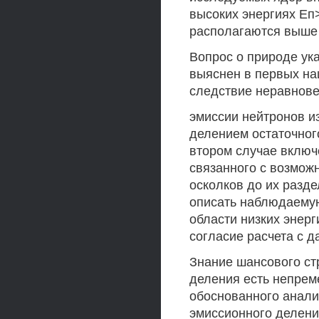
высоких энергиях Еп
располагаются выше 
Вопрос о природе ук
выяснен в первых на
следствие неравнов
эмиссии нейтронов и
делением остаточного
втором случае включ
связанного с возмож
осколков до их разд
описать наблюдаемую
области низких энерг
согласие расчета с д
Знание шансового ст
деления есть непрем
обоснованного анали
эмиссионного делени