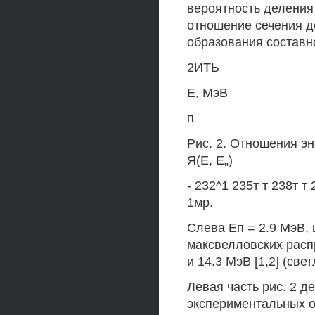
вероятность деления
отношение сечения до
образования составн
2ИТЬ
Е, МэВ
п
Рис. 2. Отношения э
Я(Е, Е„)
- 232^1 235т т 238т т
1мр.
Слева Еп = 2.9 МэВ, 
максвелловских расп
и 14.3 МэВ [1,2] (све
Левая часть рис. 2 д
экспериментальных о