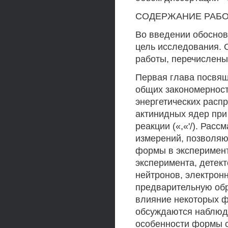
СОДЕРЖАНИЕ РАБ
Во введении обоснов
цель исследования. 
работы, перечислены
Первая глава посвящ
общих закономернос
энергетических расп
актинидных ядер при
реакции («,«'/). Рас
измерений, позволя
формы в эксперимент
эксперимента, детект
нейтронов, электрон
предварительную обр
влияние некоторых ф
обсуждаются наблюд
особенности формы с