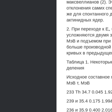
максвеллианов (2). 
отклонения самих сп
же для спонтанного 
актинидных ядер.
2. При переходе к Е„
усложняются двумя э
МэВ и подъемом при 
больше производной \
кривых в предыдущем
Таблица 1. Некоторы
деления
Исходное составное я
МэВ т, МэВ
233 Th 34.7 0.045 1.9
239 и 35.4 0.175 1.99
236 и 35.9 0.400 2.01