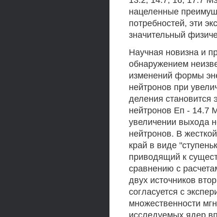
13.2, 14.7, 16, 17.7 
нацеленные преимуще
потребностей, эти э
значительный физиче
Научная новизна и пр
обнаружением неизве
изменений формы эне
нейтронов при увеличе
деления становится 
нейтронов Еп - 14.7
увеличении выхода н
нейтронов. В жесткой
край в виде "ступеньк
приводящий к сущест
сравнению с расчета
двух источников втор
согласуется с экспе
множественности мгн
исследуемых ядер вп