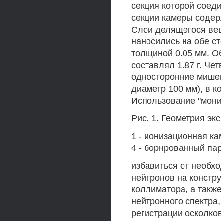
секция которой соед
секции камеры содер
Слои делящегося вещ
наносились на обе с
толщиной 0.05 мм. О
составлял 1.87 г. Че
односторонние мишен
диаметр 100 мм), в к
Использование "мони
Рис. 1. Геометрия эк
1 - ионизационная кам
4 - борнрованный пар
избавиться от необх
нейтронов на констр
коллиматора, а также
нейтронного спектра
регистрации осколко