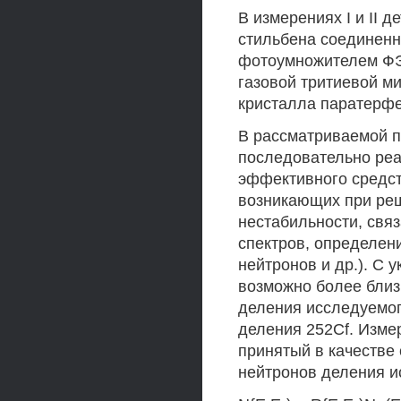
В измерениях I и II 
стильбена соединенн
фотоумножителем ФЭУ
газовой тритиевой м
кристалла паратерфе
В рассматриваемой п
последовательно реа
эффективного средст
возникающих при ре
нестабильности, свя
спектров, определен
нейтронов и др.). С 
возможно более близ
деления исследуемог
деления 252Cf. Измер
принятый в качестве
нейтронов деления 