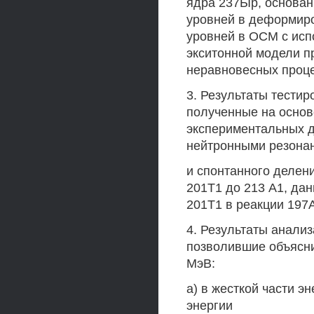
ядра 237Ыр, основан
уровней в деформиро
уровней в ОСМ с ис
экситонной модели п
неравновесных проце
3. Результаты тести
полученные на основ
экспериментальных д
нейтронными резонанс
и спонтанного делени
201Т1 до 213 А1, да
201Т1 в реакции 197Аи
4. Результаты анали
позволившие объясни
МэВ:
а) в жесткой части э
энергии