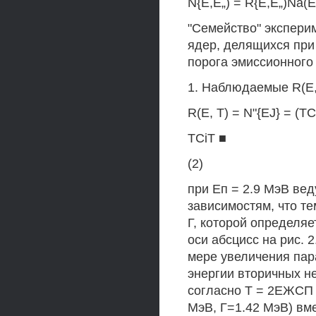
N{E,E„) = R{E,E„)Na(E)
"Семейство" экспери
ядер, делящихся при 
порога эмиссионного 
1. Наблюдаемые R(E
R(E, Т) = N"{EJ} = (TC
TCiT ■
(2)
при Еп = 2.9 МэВ вед
зависимостям, что те
Г, которой определяе
оси абсцисс на рис. 
мере увеличения пар
энергии вторичных н
согласно Т = 2ЕЖСП /
МэВ, Г=1.42 МэВ) вм