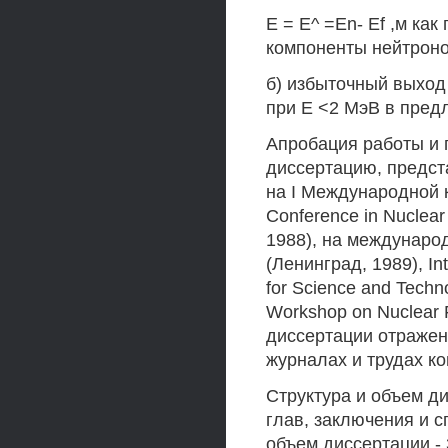
E = E^ =En- Ef ,м к
компоненты нейтронов 
б) избыточный выход
при Е <2 МэВ в пред
Апробация работы и 
диссертацию, предс
на I Международной к
Conference in Nuclear
1988), на междунаро
(Ленинград, 1989), In
for Science and Techno
Workshop on Nuclear 
диссертации отражено
журналах и трудах к
Структура и объем ди
глав, заключения и 
объем диссертации - 