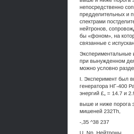
выше и ниже порога 
непосредственно соп
предделительных и п
спектрами постделит
нейтронов, сопровож
бы «фоном», на кот
связанные с испуска
Экспериментальные 
при вынужденном дел
можно условно раздел
I. Эксперимент был 
генератора НГ-400 Р
энергий £„ = 14.7 и 2
выше и ниже порога 
мишеней 232Th,
-,35 ^38 237
U, Np. Нейтроны