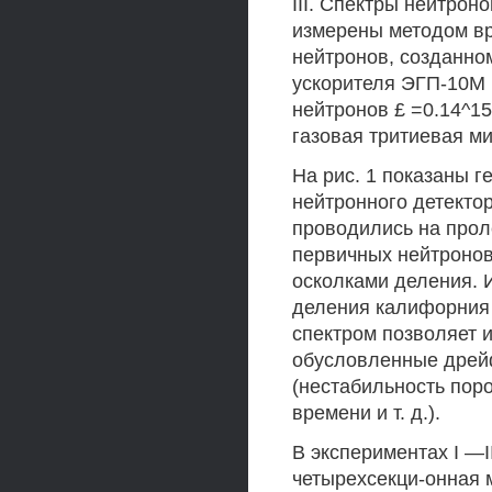
III. Спектры нейтрон
измерены методом вр
нейтронов, созданно
ускорителя ЭГП-10М 
нейтронов £ =0.14^1
газовая тритиевая ми
На рис. 1 показаны г
нейтронного детекто
проводились на проле
первичных нейтронов
осколками деления. 
деления калифорния
спектром позволяет 
обусловленные дрей
(нестабильность поро
времени и т. д.).
В экспериментах I —I
четырехсекци-онная 