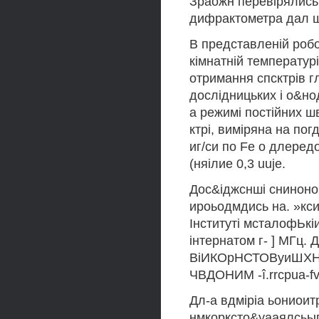
Зраожн перевірялись
дифрактометра дал шв
В представленій робо
кімнатній температур
отримання спсктрів 
дослідницьких і о&н
а режимі постійних ш
ктрі, виміряна на пог
иг/си по Fe о длеред
(няілие 0,3 uuje.
Дос&іджснші сниноно
ироьодмдись на. »кси
Інституті мсталофЬкі
інтернатом г- ] МГц
ВіИКОрНСТОВуиШХН Іш
ЧВДОНИМ -î.rrcpua-fv
Дл-а вдміріа ьониоитр
нмкорксто&уааялсьыг