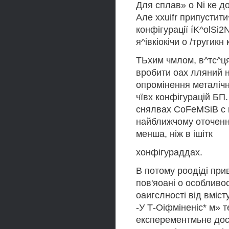
Для сплав» o Ni ке д
Але xxuifr припустит
конфігурації íK^olSi2N
я^івкіокічи о /тругикн
ТЬхим чмлом, в^тс^ця
вробити оах лляний н
опромінення металічн
чївх конфігурацій БП
снялвах CoFeMSiB с 
найближчому оточенні 
менша, ніж в ішітк
хонфігураддах.
В потому роодіді пр
пов'яоані о особливо
оаигслності від вміс
-У Т-Оіфміненіс* м» т
експерементмьне до