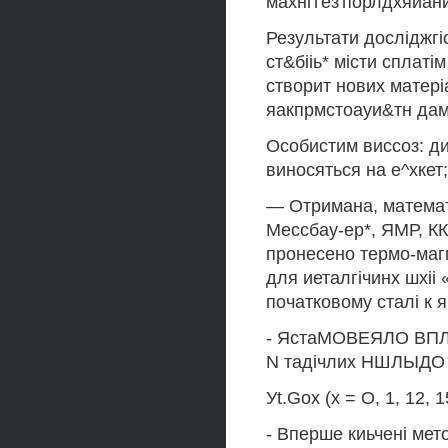
махні'гез'порлдхяиани
Результати досліджгіо
ст&бііь* місти сплатім
створит нових матеріа
яакпрмстоауи&тн дам 
Особистим виссоз: ди
виносяться на е^хкет;
— Отримана, математи
Мессбау-ер*, ЯМР, КК
пронесено термо-магм
для иеталгічинх шхіі «
початковому сталі к 
- ЯстаМОВЕЯЛО ВПЛИ
N тадічлих НШЛЫДО
Уt.Gox (x = O, 1, 12, 1
- Вперше киьчені мет