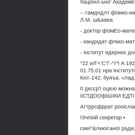
ІІаціонл-ьно' Академі
-- гамдндлт фізико-и
Л.М. ш&ааеа
- доктор фізмЕо-мате
- кандидат фпкко-мат
- Інститут ядерних д
*22 иЛ‘<'С‘Г-^/^і А 19
01.75.01 нра Інститу
Кхїг-142, буяъа. «лад
0 дксср'ї оцією можна
їіСТДООфІШіКИ ЕДТІ 
Агтррсфррат рооіслано
ІЗчпіий секретар •
сиеі^&лкюіганої ради