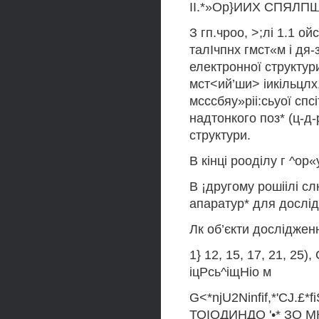
ІІ.*»Ор}ИИХ СПЯЛПШ
З гп.чроо, >;лі 1.1 ой
талІчпнх гмст«м і дя-
електронної структури
мст<ий’ши> іикільцлх
мсссбяу»ріі:сьуої спс
надтонкого поз* (ц-д-
структури.
В кінці рооділу г ^ор
В ¡другому рошіілі сл
апаратур* для дослі
Лк об’єкти дослідженн
1} 12, 15, 17, 21, 25),
іцРсь^іщНіо м
G<*njU2Ninfif,*'CJ.£
ТОІОДИНДО '•* ЗО МК