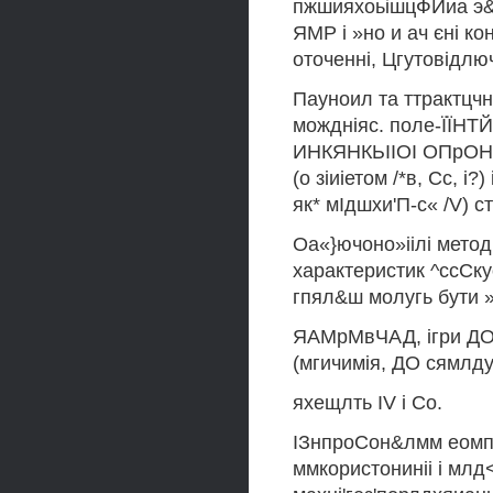
пжшияхоьішцФИиа э&
ЯМР і »но и ач єні ко
оточенні, Цгутовідлю
Пауноил та ттрактцчн
мождніяс. поле-ЇЇНТЙ 
ИНКЯНКЬІІОІ ОПрОНІі
(о зіиіетом /*в, Сс, і
як* мІдшхи'П-с« /V) 
Оа«}ючоно»іілі метод
характеристик ^ссСку
гпял&ш молугь бути »
ЯАМрМвЧАД, ігри ДО
(мгичимія, ДО сямлду
яхещлть IV і Со.
ІЗнпроСон&лмм еомпг
ммкористониніі і млд