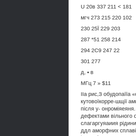
U 20в 337 211 < 181
мгч 273 215 220 102
230 25Ї 229 203
287 *51 258 214
294 2С9 247 22
301 277
д, • в
МГц 7 » $11
IIа рис,З обудопаїїа
кутовоїкорре-шщії ам
після у- онроміяеяня
дефектами вільного о
слагаргуяаиия рідини.
ддл аморфних сплаві»