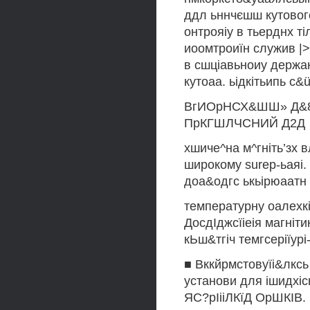
ддл ьннчєшш кутовог
онтрояіу в тьерднх т
иоомтроиїн служив |
в сшціавьноиу держаку
кутоаа. ьідкітьипь c&ü
ВгИОрНСХ&ШШ» Д&8
ПрКГШЛЧСНИЙ Д2Д
хшиче^на м^гніть’зх 
широкому sureр-ьаяі. 
доа&одгс ькьірюаатн
температурну оалехкіс
ДосдІджсїіеія магніт
кЬш&тгіч темгсеріїурі
■ Вккйрмстовуїі&лксь 
установи для ішид
ЯС?рІііЛКїД ОрШКІВ.