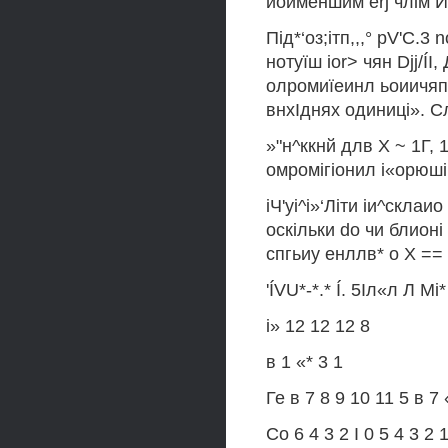
иойменшим erj члім 
Під*‘оз;ітп,,,° pV'C.3
нотуїш ior> чян Djj/ÍI,
олромиїеинл ьоиичяпи
внхІднях одиниці». Сл
»"н^ккнй длв X ~ 1Г, 1
омромігіонил і«орюші
іЧ'уі^і»‘Літи іи^скла
оскільки do чи блионі по
спгьиу енллв* о X == 2
'ÍVU*-*.* Í. 5Іл«л Л Мі
і» 12 12 12 8
в 1 «* 3 1
Ге в 7 8 9 10 11 5 в 7 
Со 6 4 3 2 І 0 5 4 3 2 1