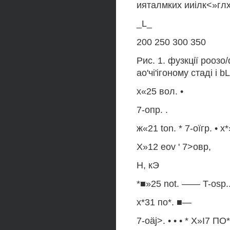
ияталмких ииілк<»глх т
_L_
200 250 300 350
Рис. 1. фузкції рооз
ао'чі'ігоному стаді і 
х«25 вол. •
7-опр. .
ж«21 ton. * 7-оїгр. • х
Х»12 eov ' 7>овр,
Н, кЭ
*■»25 not. —— T-osp.....
х*31 по*. ■—
7-oäj>. • • • * Х»І7 ПО*.