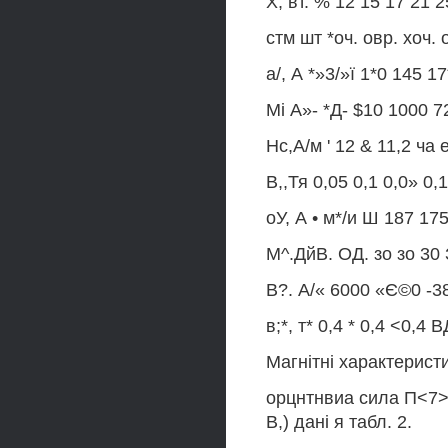
X, вт. % 12 15 17 21 2
стм шт *оч. овр. хоч. 
а/, А *»3/»ї 1*0 145 
Мі А»- *Д- $10 1000 
Нс,А/м ' 12 & 11,2 ча е
В,,Тя 0,05 0,1 0,0» 0,
оУ, А • м*/и Ш 187 1
М^.ДйВ. ОД. зо зо 30
В?. А/« 6000 «Є©0 -
в;*, т* 0,4 * 0,4 <0,4 
Магнітні характерист
орцнтнвиа сила П<7> 
В,) дані я табл. 2.