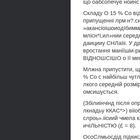
іцо оабсопечуе ноинс
Складу О 15 % Со ві
припущенні лрм н?.с
»акансіоішоиодІбимми
млісн*і,ил»нии серед
даицииу СНЛаІіі. У д
вростання маніїшіи-
ВІДНОШСІШО о її ме
Млжна припустити, ще
% Со с найбільш чутл
лкого середній розмі
омсишусться.
(Збілиінчінд після опр
лкнадьу ККАС*>) вііо
слроь».іісиий чмела 
ичІЛЬНІСТЮ (£ = 8).
ОсоСлмьосдід підкисл