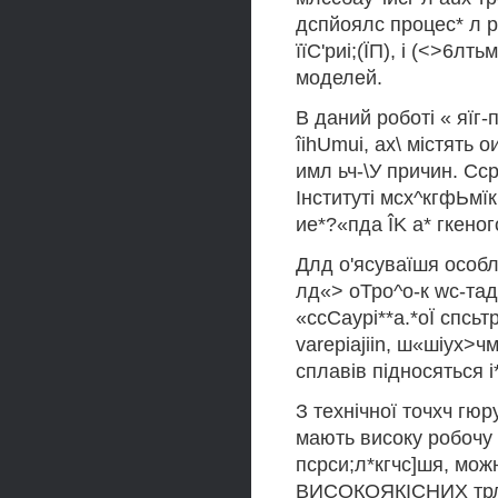
дспйоялс процес* л ро
їїС'риі;(ЇП), і (<>6лт
моделей.
В даний роботі « яїг-
îihUmui, ах\ містять оиг
имл ьч-\У причин. Сср^
Інституті мсх^кгфЬмїкис
ие*?«пда ÎK а* гкено
Длд о'ясуваїшя особли
лд«> оТро^о-к wc-тад
«ссСаурі**а.*оЇ спсьт
varepiajiin, ш«шіух>ч
сплавів підносяться і*
З технічної точхч гюру
мають високу робочу »
псрси;л*кгчс]шя, м
ВИСОКОЯКІСНИХ трлжф