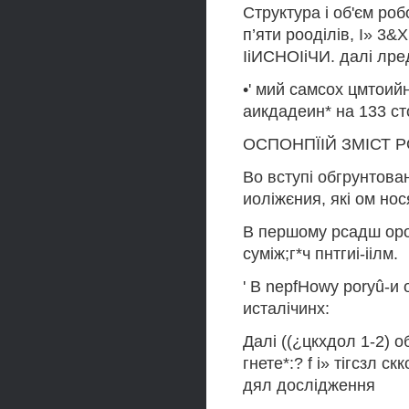
Структура і об'єм роб
п’яти рооділів, І» 3
ІіИСНОІіЧИ. далі лре
•' мий самсох цмтоий
аикдадеин* на 133 сто
ОСПОНПЇІЙ ЗМІСТ 
Во вступі обгрунтован
иоліжєния, які ом нос
В першому рсадш ороб
суміж;г*ч пнтгиі-іілм.
' В nepfHowy poryû-и
исталічинх:
Далі ((¿цкхдол 1-2) о
гнете*:? f і» тігсзл с
дял дослідження