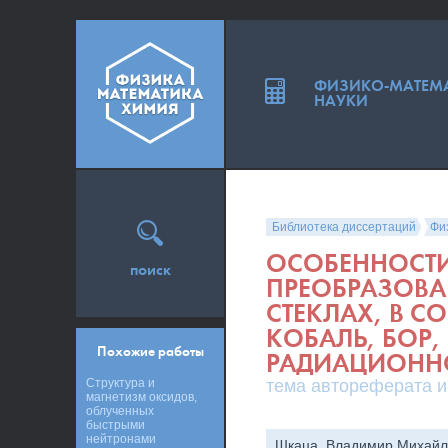
ФИЗИКО-МАТЕМ
НАУКИ
Библиотека диссертаций
Фи
ОСОБЕННОСТИ
поиск
ПРЕОБРАЗОВА
СТЕКЛАХ, В С
КОБАЛЬ, БОР
Похожие работы
РАДИАЦИОНН
Структура и
тема автореферата и
магнетизм оксидов,
облученных
быстрыми
нейтронами
Шкаца, Владимир Михайл