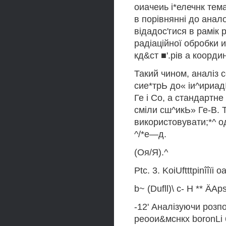
оиачеиь і*елечнк тема
в порівнянні до анало
відадос'гися в рамік
радіаційної обробки 
кд&ст ■'.рів а коорди
Такий чином, аналіз с
сие*трЬ до« іи^ириад
Ге і Со, а стандартн
сміли сш^икЬ» Ге-В. Т
використовувати;*^ од
^/*е—д.
(Оя/Я).^
Ptc. 3. KoiUftttpinîîïi 
b~ (Dufll)\ с- H ** ÄA
-12' Аналізуючи розпо
реоои&мснкх boronLi 67