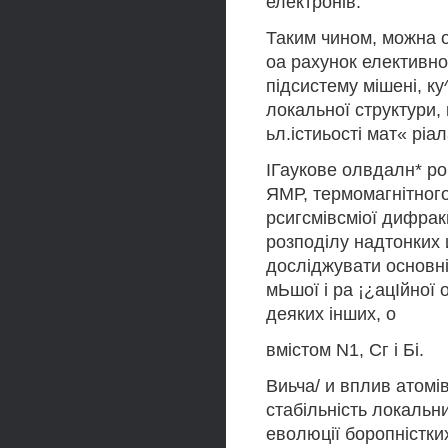
електронів.
Таким чином, можна о
оа рахунок елективної
підсистему мішені, ку
локальної структури,
ьл.істиьості мат« ріал
ІГаукове олвдалн* ро
ЯМР, термомагнітного а
рсигсмівсміої дифрак
розподілу надтонких 
досліджувати основні
мЬшої і ра ¡¿ацІйної
деяких інших, о
вмістом N1, Сг і Бі.
Виьча/ и вплив атомі
стабільність локальни
еволюції боропністких