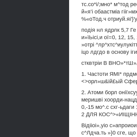
тс.со*і/;мно* м^тод ре
й«я’і обаастміа гііг»
%«оТод.ч отриуй.яі'}'у
подія нл ядрлк 5,7 Ге 
и»їЬісі,и ої=0, 12, 15,
»отрі ^лр^хтс^иулукіт
іцо лдгдо в основу і
стквтріи В ВНО»*тШ»Л
1. Частоти ЯМІ* прдмо
<>орл»ш&ій£ьій Сфер
2. Атоми борл оніїхсуу
меришві хоорди-нацдні
0,-15 мо^.с схг-ьдаги
2 ДЛЯ КОС^>«ИІЩІННОГ
Відііоі»,уіо с»апроио
с^Лдча.ть »}0 сге, що