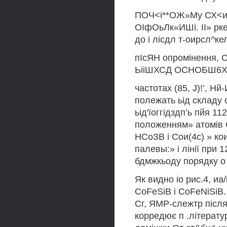
ПОЧ<і**ОЖ»Му СХ<иіІ
ОІфОьЛк«ИШі. II» рке
до і лісдл т-оирсл^кел
пІсЯН опромінення, 
ЬііШХСД ОСНОБШ6Х І
частотах (85, J)!’, Н
полежать ьід складу 
ьід'їоггідздп’ь пйя 11
положенням» атомів Со
НСоЗВ і Сои(4с) » ко
палевы:» і лінії при 
бдмжкьоду порядку о 
Як видно іо рис.4, иа
CoFeSiB і CoFeNiSiB.
Сг, ЯМР-слежтр після
корредює п .літератур