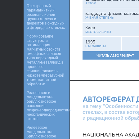
АВТОР
Электронный
парамагнитный
кандидата физико-матема
резонанс ионов
УЧЕНАЯ СТЕПЕНЬ
группы железа и
дефектов в оксидных
Киев
и фторидных стеклах
МЕСТО ЗАЩИТЫ
Формирование
структуры и
1995
оптимизация
ГОД ЗАЩИТЫ
магнитных свойств
аморфных сплавов
ЧИТАТЬ АВТОРЕФЕРАТ
типа переходный
металл-металлоид в
процессе
спиннингования и
низкотемпературной
термомагнитной
обработки
Релеевское и
АВТОРЕФЕРАТ
мандельштам-
бриллюэновское
на тему "Особенности
рассеяние
микронеоднородностями
стеклах, в состав кот
неорганических
и радиационной обра
стекол
Релеевское
мандельштам-
НАЦІОНАЛЬНА АКАДЕ
бриллюэновское