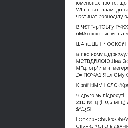
юмснопох про те, що і
Wfmti питрлаамі до т
частина^ рооноділу о
В Ч€ТГ«рТОЬГу Р<КХ
бМАтошіоттис метьхі
ШАІаоЦЬ Н* ОСКОйІ 
В пер иому ЦІдркХу
МСТВДІ'ІЛОІОШиа GorQ^
МГц, огр*и міні мегер
£■ ПО'<А1 ЯоліОМу С'і
К bnif ItlMM І СЛСк'Х
Ч другоіму підросу^іі
21D №Гц (і. 0,5 МГц)
$^£¿5І
і Oo<bbFCbNi\bSi\bB
СІІ«»Юі>ОГО ьІдауНИЛ