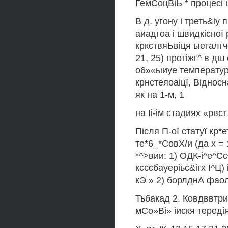
ГемСоцВіЬ * процесі 
В д. угону і треть&іу
аиадгоа і швидкісної
кркствяЬвіця ыеталгч
21, 25) протіжг^ в дш
о6»«ыиуе температури 
крнстеяоаіцї, Віднос
як на 1-м, 1
на Іі-ім стадиях «рв
Після П-ої статуї кр*
те*6_*СовХ/и (да х = 
*^>вии: 1) ОДК-і^е^С
ксссбауеріьс&ігх І^Ц)
кЭ » 2) борлднА фаол
Тьбакад 2. Ковдввтрим
мСо»Ві» іискя тередіяа