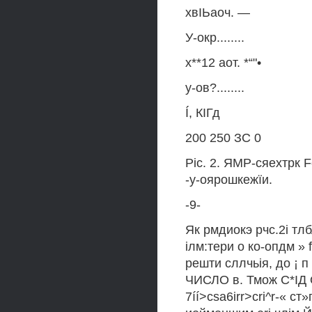
хвІЬаоч. —
У-окр........
х**12 аот. *“"•
у-ов?........
Í, КІГд
200 250 ЗС 0
Ріс. 2. ЯМР-сяехтрк F
-у-оярошкежїи.
-9-
Як рмдиокэ рчс.2і тлб
ілм:тери о ко-опдм » ft
решти сллчьія, до ¡ 
ЧИСЛО в. Тмож С*ІД
7íí>csa6irr>cri^r-« ст»