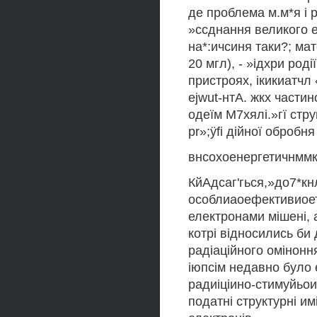
де проблема м.м*я і р
»ссднання великого ед
на*:ичсиня таки?; мат
20 мгл), - »ідхри роді
пристроях, ікикиатчл 
ejwut-нтА. жкх частин
одеїм М7хялі.»гї струг 
pr»;ÿfi дійної обробня
внсохоенергетичнммк
КйАдсаг'гься,»до7*кнл
особлиаоефективиоетр
електронами мішені, 
котрі відносились би
радіаційного оміноння
іюпсім недавно було
радиіціино-стимуйьо
податні структурні и