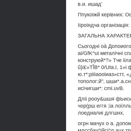
в.и. ишад’
Ппукоіжй керівних: О
ІІроіядча організація:
ЗАГАЛЬНА ХАРАКТЕ
Сьогодні oà Допоиого
ai/GfK^ui металічні сп
конструюй*?» Тче іі
û}i£»TÎB* 0/Uta.I, 1»і 
ю.т*;ріііаооіиаз»стт,
тополог:й", шши*.а.сн
исічигши*: cmi.uvB.
Дліі рооу&шшя фЬиси 
чор(рш еггя ;іа лоїлль
лоедиалиі длгшнх,
огрн мачух о а. допомо
млссбау^ійсі^л aux тр