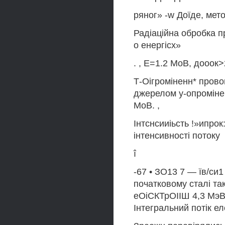
ряног» -w Доїде, мет
Радіаційна обробка п
о енергісх»
. , Е=1.2 МоВ, дооок>2
Т-Оігроміненн* провог
джерелом у-опромінен
МоВ. ,
Інтснсииіьсть !»ипрок
інтенсивності потоку
î
-67 • ЗО13 7 — їв/си
початковому сталі т
еОіСКТрОІІШ 4,3 МэВ
Інтегральний потік ел