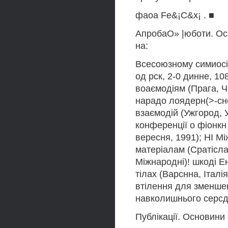
фаоа Fe&¡C&x¡ . ■
АпробаО» |юботи. Осн
на:
Всесоюзному симиосі
од рск, 2-0 динне, 10
воаємодіям (Прага, Че
нарадо лоядерн(>-сн
взаємодій (Ужгород, 
конференції о фіонкн 
вересня, 1991); НІ М
матеріалам (Сратісла
Міжнародні)! шкоді Е
тілах (Варснна, Італі
втілення для зменше
навколишнього серсдо
Публікації. Основини 