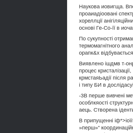
Наукова иовигща. Вп
проаиадіоовані спект
хореллції анігіляційн
основі Ге-Со-її в иоч
По сукупності отрима
термомагнітного ана
орапк&х відбувається
Виявлено ішдмв т-онр
процес кристалізації
крмстаяЬадії після р
і типу БИ в дослідас
-3В перше вивчені ме
особлкяості структур
аець. Створена ідент
В припущенні іф*>іоїі
»перш»“ координаційн