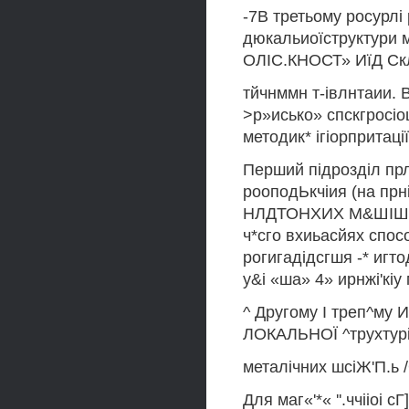
-7В третьому росурлі
дюкальиоїструктури 
ОЛІС.КНОСТ» ИїД Скл
тйчнммн т-івлнтаии. 
>р»исько» спскгросіо
методик* ігіорпритаці
Перший підрозділ прл
рооподЬкчіия (на пр
НЛДТОНХИХ М&ШІШХХ и
ч*сго вхиьасйях способ
рогигадідсгшя -* игто
у&і «ша» 4» ирнжі'кіу
^ Другому І треп^му 
ЛОКАЛЬНОЇ ^трухтурі
металічних шсіЖ'П.ь /<*
Для маг«'*« ''.ччііоі 