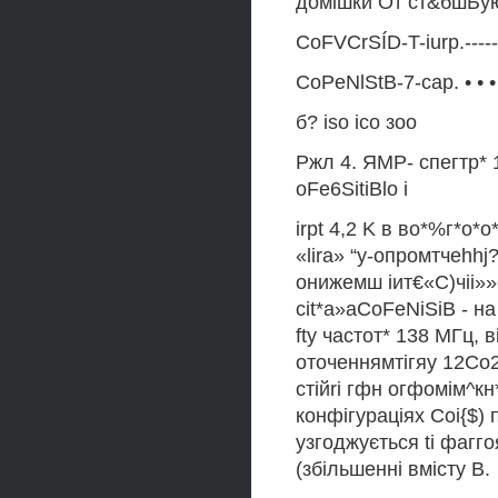
домішки От ст&бшЬую
CoFVCrSÍD-T-iurp.-----
CoPeNlStB-7-cap. • • •
б? iso ico зоо
Ржл 4. ЯМР- спегтр* 1 
oFe6SitiBlo i
irpt 4,2 K в во*%г*о*о
«lira» “у-опромтчеhh
онижемш іит€«С)чіі»»
cit*a»aCoFeNiSiB - на 
fty частот* 138 МГц, в
оточеннямтігяу 12Со2
стійrі гфн огфомім^кн
конфігураціях Соі{$) 
узгоджується ti фагго
(збільшенні вмісту В.