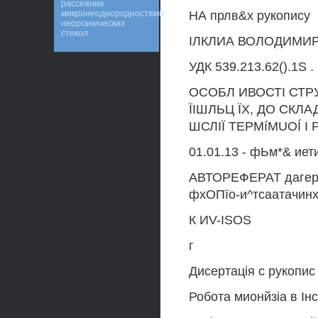
рассеяние
микронеоднородностями
НА прлв&х рукопису
неорганических
стекол
ІЛКЛИА ВОЛОДИМИ
УДК 539.213.62().1S .
ОСОБЛ ИВОСТІ СТР
ЇІШЛЬЦ ЇХ, ДО СКЛА
ШСЛІЇ TEPMíMUOÍ І
01.01.13 - фЬм*& иет
АВТОРЕФЕРАТ дагертвд
фхОПїо-и^тсаатачинх 
К ИV-ISOS
г
Дисертація с рукопис
Робота мионйзіа в Ін