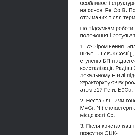
особливості структурн
на основі Fe-Co-B. П
отриманих після терм
По підсумкам роботи 
положення і реоуяь* т
1. 7>0ііромінення -»
шкЬець Fcis-KCosfí jj
ступеню БП н ждасге-
кристалізації. Радіац
локальному Р‘ВИі під
х*рактерхоук>ч*х роо
атомів17 Fe и. Ь9Со.
2. Нестабільними кон
M=Cr, Ni) с кластери о
місцсіюсті Сс.
3. Після кристалізаці
прясутня ОЦК-